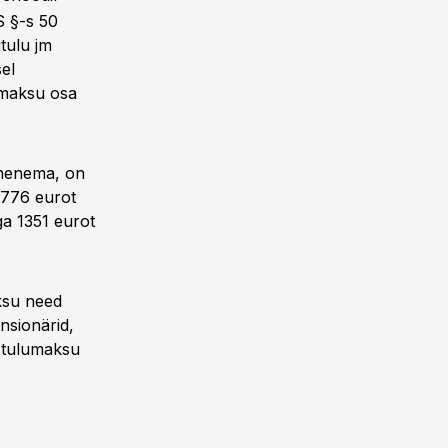
S §-s 50
itulu jm
el
lmaksu osa
ähenema, on
1776 eurot
ga 1351 eurot
ksu need
nsionärid,
b tulumaksu