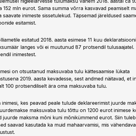
tulemusel riigieelarvesse tulumaksu vähem 2018. aastal ca 9
ca 152 mln eurot. Sama summa võrra kasvavad peamiselt ma
a saavate inimeste sissetulekud. Täpsemad järeldused saam
oonide esitamist.
lliametile esitatud 2018. aasta esimese 11 kuu deklaratsioon
ksumäär langes või ei muutunud 87 protsendil tulusaajatel
endil inimestest.
nimesi on otsustanud maksuvaba tulu kättesaamise lükata
stusena 2019. aasta kevadesse, sest andmed näitavad, et i
lt 100 protsendiliselt ära oma maksuvaba tulu.
 inimesi, kes peavad peale tulude deklareerimist juurde ma
uurdemakse maksuvaba tulu tõttu on 1200 eurot inimese ko
 juurde maksma mõni kuni mõnikümmend eurot. Siin tuleb
esed saavad kasutada ka muid mahaarvamisi, mis vähendava
stust.