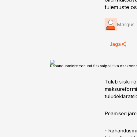
tulemuste os
Margus T
Jaga
Rahandusministeeriumi fiskaalpoliitika osakonn
Tuleb siiski r
maksureformi 
tuludeklarats
Peamised järe
- Rahandusmin