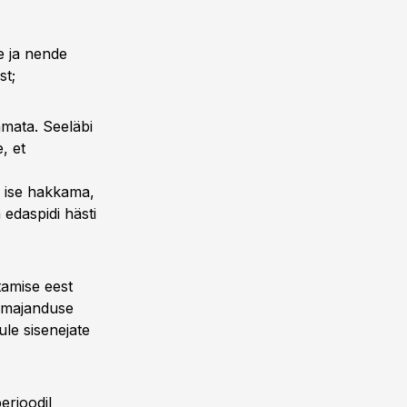
e ja nende
st;
jamata. Seeläbi
, et
a ise hakkama,
 edaspidi hästi
tamise eest
i majanduse
ule sisenejate
erioodil