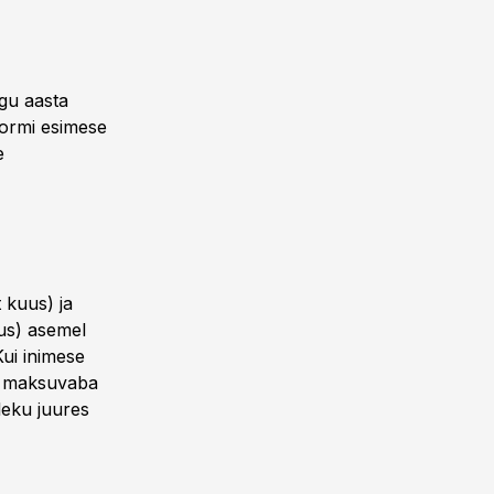
ogu aasta
formi esimese
e
 kuus) ja
us) asemel
Kui inimese
a maksuvaba
leku juures