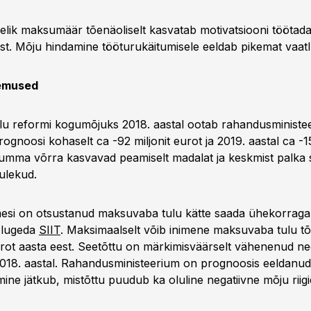
elik maksumäär tõenäoliselt kasvatab motivatsiooni töötad
st. Mõju hindamine tööturukäitumisele eeldab pikemat vaatl
lemused
u reformi kogumõjuks 2018. aastal ootab rahandusministe
rognoosi kohaselt ca -92 miljonit eurot ja 2019. aastal ca -15
umma võrra kasvavad peamiselt madalat ja keskmist palka 
tulekud.
mesi on otsustanud maksuvaba tulu kätte saada ühekorraga.
 lugeda
SIIT
. Maksimaalselt võib inimene maksuvaba tulu tõt
rot aasta eest. Seetõttu on märkimisväärselt vähenenud ne
 2018. aastal. Rahandusministeerium on prognoosis eeldanud,
ine jätkub, mistõttu puudub ka oluline negatiivne mõju riigi