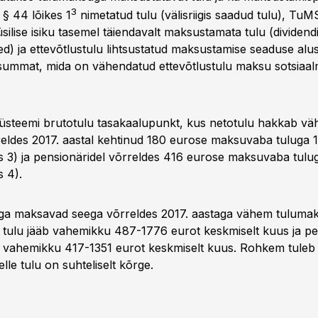
3
§ 44 lõikes 1
nimetatud tulu (välisriigis saadud tulu), TuM
silise isiku tasemel täiendavalt maksustamata tulu (dividend
ed) ja ettevõtlustulu lihtsustatud maksustamise seaduse alus
summat, mida on vähendatud ettevõtlustulu maksu sotsiaa
üsteemi brutotulu tasakaalupunkt, kus netotulu hakkab v
rreldes 2017. aastal kehtinud 180 eurose maksuvaba tuluga 
is 3) ja pensionäridel võrreldes 416 eurose maksuvaba tulu
s 4).
ga maksavad seega võrreldes 2017. aastaga vähem tuluma
le tulu jääb vahemikku 487-1776 eurot keskmiselt kuus ja pe
äb vahemikku 417-1351 eurot keskmiselt kuus. Rohkem tule
elle tulu on suhteliselt kõrge.