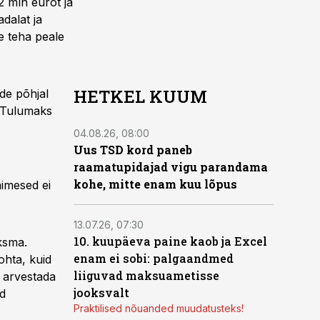
2 mln eurot ja
dalat ja
e teha peale
HETKEL KUUM
ide põhjal
. Tulumaks
04.08.26, 08:00
Uus TSD kord paneb
raamatupidajad vigu parandama
kohe, mitte enam kuu lõpus
nimesed ei
13.07.26, 07:30
10. kuupäeva paine kaob ja Excel
ksma.
enam ei sobi: palgaandmed
hta, kuid
liiguvad maksuametisse
 arvestada
jooksvalt
d
Praktilised nõuanded muudatusteks!