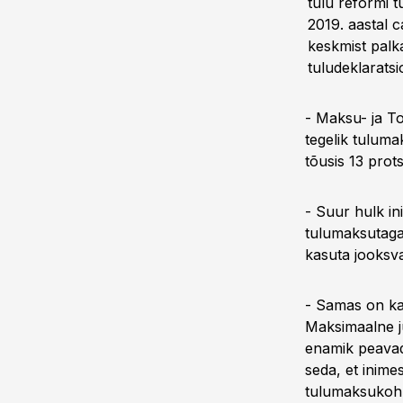
tulu reformi 
2019. aastal 
keskmist palk
tuludeklaratsi
- Maksu- ja To
tegelik tuluma
tõusis 13 prots
- Suur hulk i
tulumaksutaga
kasuta jooksva
- Samas on ka
Maksimaalne j
enamik peavad
seda, et inim
tulumaksukohu