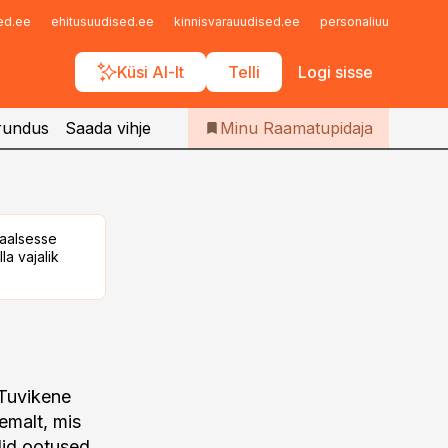
Iseteenindus
sed.ee
ehitusuudised.ee
kinnisvarauudised.ee
personaliuudised.ee
Telli Raamatupidaja
Küsi AI-lt
Telli
Logi sisse
rundus
Saada vihje
Minu Raamatupidaja
taalsesse
la vajalik
 Tuvikene
emalt, mis
lid ootused