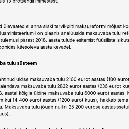
s 13 protsendil inimestest.
 ülevaated ei anna siiski tervikpilti maksureformi mõjust k
usministeeriumil on plaanis analüüsida maksuvaba tulu re
 tulemusi pärast 2018. aasta tulude esitamist füüsiliste isikut
ioonides käesoleva aasta kevadel.
ba tulu süsteem
kehtinud üldise maksuvaba tulu 2160 eurot aastas (180 eurot
täiendava maksuvaba tulu 2832 eurot aastas (236 eurot ku
8. aastal kõigile üldine maksuvaba tulu 6000 eurot aastas. 
m kui 14 400 eurot aastas (1200 eurot kuus), hakkab tem
. Maksuvaba tulu jõuab nullini 25 200 eurose aastasissetu
uus).