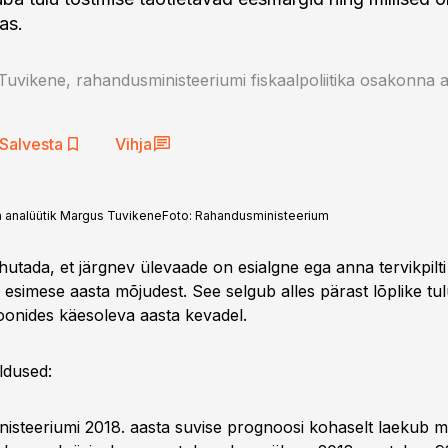
as.
uvikene, rahandusministeeriumi fiskaalpoliitika osakonna a
Salvesta
Vihja
a analüütik Margus Tuvikene
Foto:
Rahandusministeerium
õhutada, et järgnev ülevaade on esialgne ega anna tervikpilti
esimese aasta mõjudest. See selgub alles pärast lõplike tul
ioonides käesoleva aasta kevadel.
ldused:
isteeriumi 2018. aasta suvise prognoosi kohaselt laekub