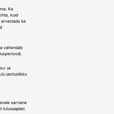
sma. Ka
hta, kuid
 arvestada ka
d
 ja vähendab
usperioodi.
su- ja
ulu jaotuslikku
nevale sarnane
 tulusaajatel.