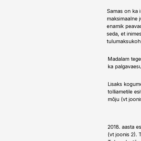
Samas on ka i
maksimaalne j
enamik peavad
seda, et inim
tulumaksukohu
Madalam tegel
ka palgavaesu
Lisaks kogumõ
tolliametile e
mõju (vt joonis
2018. aasta e
(vt joonis 2).