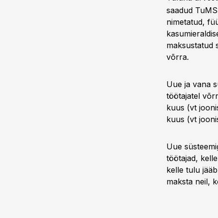
saadud TuMS 
nimetatud, füü
kasumieraldis
maksustatud 
võrra.
Uue ja vana s
töötajatel võ
kuus (vt joon
kuus (vt jooni
Uue süsteemi
töötajad, kel
kelle tulu jä
maksta neil, k