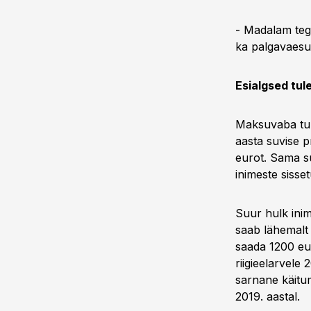
- Madalam teg
ka palgavaesu
Esialgsed tu
Maksuvaba tul
aasta suvise p
eurot. Sama s
inimeste sisse
Suur hulk ini
saab lähemalt
saada 1200 eu
riigieelarvele
sarnane käitum
2019. aastal.