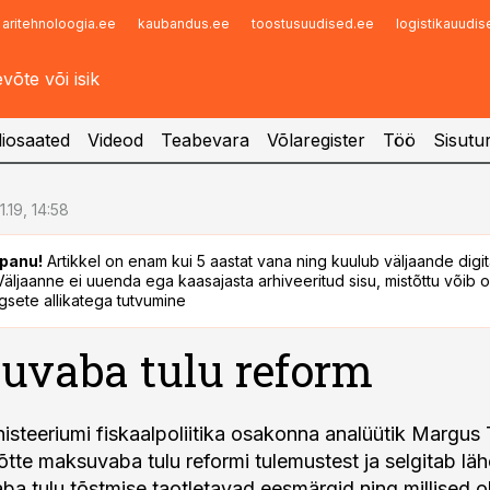
aritehnoloogia.ee
kaubandus.ee
toostusuudised.ee
logistikauudi
Infopank
Radar
iosaated
Videod
Teabevara
Võlaregister
Töö
Sisutu
1.19, 14:58
panu!
Artikkel on enam kui 5 aastat vana ning kuulub väljaande digi
. Väljaanne ei uuenda ega kaasajasta arhiveeritud sisu, mistõttu võib ol
sete allikatega tutvumine
uvaba tulu reform
steeriumi fiskaalpoliitika osakonna analüütik Margus
tte maksuvaba tulu reformi tulemustest ja selgitab läh
ba tulu tõstmise taotletavad eesmärgid ning millised o