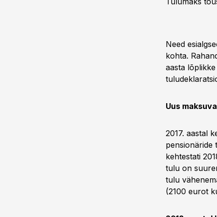
Tulumaks tõusi
Need esialgsed
kohta. Rahand
aasta lõplikke
tuludeklarats
Uus maksuva
2017. aastal 
pensionäride 
kehtestati 201
tulu on suure
tulu vähenema
(2100 eurot k