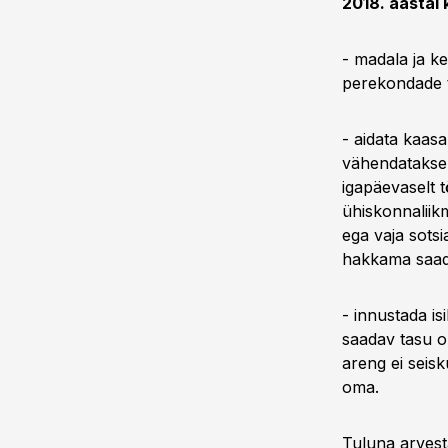
2018. aastal
- madala ja k
perekondade t
- aidata kaasa
vähendatakse 
igapäevaselt 
ühiskonnaliik
ega vaja sotsi
hakkama saad
- innustada is
saadav tasu o
areng ei seisk
oma.
Tuluna arvest