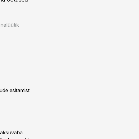
nalüütik
ude esitamist
 maksuvaba