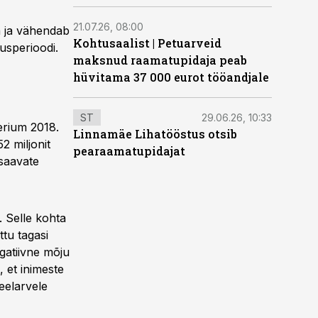
21.07.26, 08:00
a ja vähendab
Kohtusaalist
|
Petuarveid
usperioodi.
maksnud raamatupidaja peab
hüvitama 37 000 eurot tööandjale
ST
29.06.26, 10:33
erium 2018.
Linnamäe Lihatööstus otsib
2 miljonit
pearaamatupidajat
saavate
 Selle kohta
tu tagasi
gatiivne mõju
 et inimeste
eelarvele