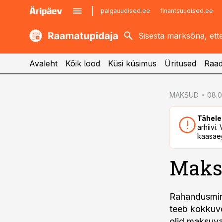
palgauudised.ee
finantsuudised.ee
kaubandus.ee
imelineajalugu.ee
kinnisvarauudised.ee
imelineteadus.ee
Avaleht
Kõik lood
Küsi küsimus
Üritused
Raad
cebook
cebook
MAKSUD
08.0
Twitter)
Twitter)
Tähele
kedIn
kedIn
arhiivi
kaasaeg
ail
ail
Maks
k
k
Rahandusmini
teeb kokkuvõ
olid maksuva