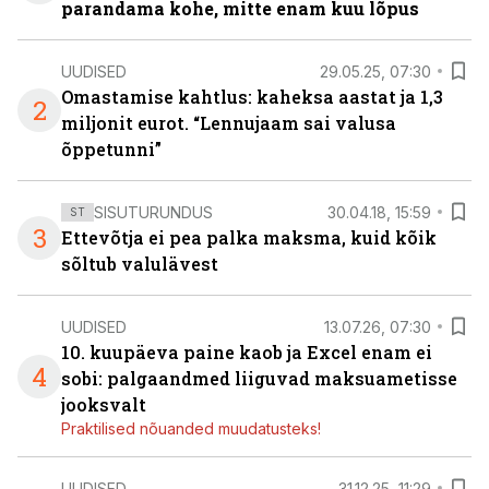
parandama kohe, mitte enam kuu lõpus
UUDISED
29.05.25, 07:30
Omastamise kahtlus: kaheksa aastat ja 1,3
2
miljonit eurot. “Lennujaam sai valusa
õppetunni”
SISUTURUNDUS
30.04.18, 15:59
ST
3
Ettevõtja ei pea palka maksma, kuid kõik
sõltub valulävest
UUDISED
13.07.26, 07:30
10. kuupäeva paine kaob ja Excel enam ei
4
sobi: palgaandmed liiguvad maksuametisse
jooksvalt
Praktilised nõuanded muudatusteks!
UUDISED
31.12.25, 11:29