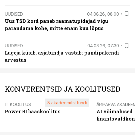
UUDISED
04.08.26, 08:00
Uus TSD kord paneb raamatupidajad vigu
parandama kohe, mitte enam kuu lõpus
UUDISED
04.08.26, 07:30
Lugeja küsib, asjatundja vastab: pandipakendi
arvestus
KONVERENTSID JA KOOLITUSED
8 akadeemilist tundi
IT KOOLITUS
ÄRIPÄEVA AKADEE
Power BI baaskoolitus
AI võimalused
finantsvaldko