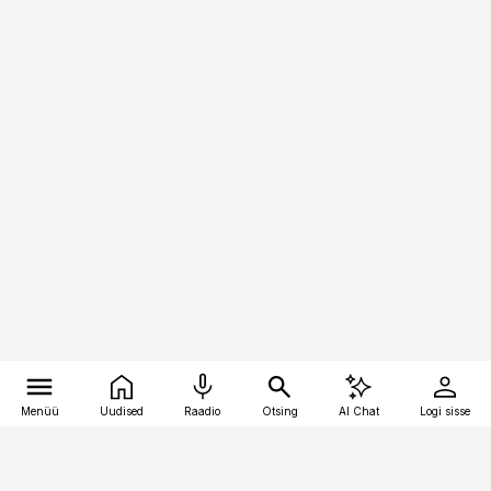
Menüü
Uudised
Raadio
Otsing
AI Chat
Logi sisse