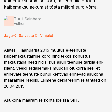
käibemaksustamise kord, millega riik loodab
käibemaksulaekumist tõsta miljoni euro võrra.
Tuuli Seinberg
Author
Jaga
Salvesta
Vihja
Alates 1. jaanuarist 2015 muutus e-teenuste
käibemaksustamise kord ning tekkis kohustus
maksustada need riigis, kus asub teenuse tarbija ehk
klient. Veelgi segasemaks muudab olukorra see, et
erinevate teenuste puhul kehtivad erinevad asukoha
määramise reeglid. Esimene deklareerimise tähtaeg on
20.04.2015.
Asukoha määramise kohta loe lisa
SIIT
.