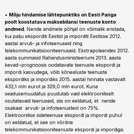
•
Mõju hindamise lähtepunktiks on Eesti Panga
poolt koostatava maksebilansi teenuste konto
andmed
. Nende andmete põhjal on võimalik eristada,
kui palju eksporditi Eestist ja imporditi Eestisse 2012.
aastal arvuti- ja infoteenuseid ning
telekommunikatsiooniteenuseid. Ekstrapoleerides 2012.
aasta summasid Rahandusministeeriumi 2013. aasta
kevad¬prognoosis oodatavate teenuste ekspordi ja
impordi kasvudega, võib kõnealuste teenuste
ekspordiks ja impordiks 2015. aastal hinnata vastavalt
432,1 mln eurot ja 329,0 mln eurot. Kuna
seadusemuudatus puudutab vaid elektrooniliselt
osutatavaid teenuseid, siis on eeldatud, et nende
osakaal arvuti- ja infoteenustest on 75%.
Elektroonilise sideteenuse ekspordi ja impordi puhul
on eeldatud, et see on võrdne
telekommunikatsiooniteenuste ekspordi ja impordiga.