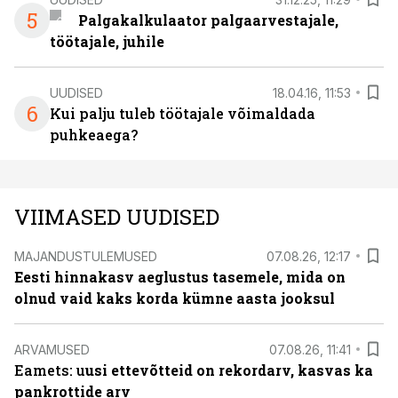
5
Palgakalkulaator palgaarvestajale,
töötajale, juhile
UUDISED
18.04.16, 11:53
6
Kui palju tuleb töötajale võimaldada
puhkeaega?
VIIMASED UUDISED
MAJANDUSTULEMUSED
07.08.26, 12:17
Eesti hinnakasv aeglustus tasemele, mida on
olnud vaid kaks korda kümne aasta jooksul
ARVAMUSED
07.08.26, 11:41
Eamets: u
usi ettevõtteid on rekordarv, kasvas ka
pankrottide arv