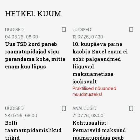
HETKEL KUUM
UUDISED
UUDISED
04.08.26, 08:00
13.07.26, 07:30
Uus TSD kord paneb
10. kuupäeva paine
raamatupidajad vigu
kaob ja Excel enam ei
parandama kohe, mitte
sobi: palgaandmed
enam kuu lõpus
liiguvad
maksuametisse
jooksvalt
Praktilised nõuanded
muudatusteks!
UUDISED
ANALÜÜSID
28.07.26, 08:00
21.07.26, 08:00
Bolti
Kohtusaalist
|
raamatupidamislikud
Petuarveid maksnud
trikid
raamatupidaja peab