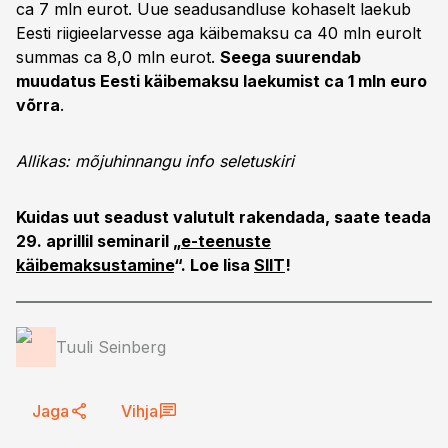
ca 7 mln eurot. Uue seadusandluse kohaselt laekub
Eesti riigieelarvesse aga käibemaksu ca 40 mln eurolt
summas ca 8,0 mln eurot.
Seega suurendab
muudatus Eesti käibemaksu laekumist ca 1 mln euro
võrra
.
Allikas: mõjuhinnangu info seletuskiri
Kuidas uut seadust valutult rakendada, saate teada
29. aprillil seminaril „
e-teenuste
käibemaksustamine
“. Loe lisa
SIIT
!
Tuuli Seinberg
Jaga
Vihja