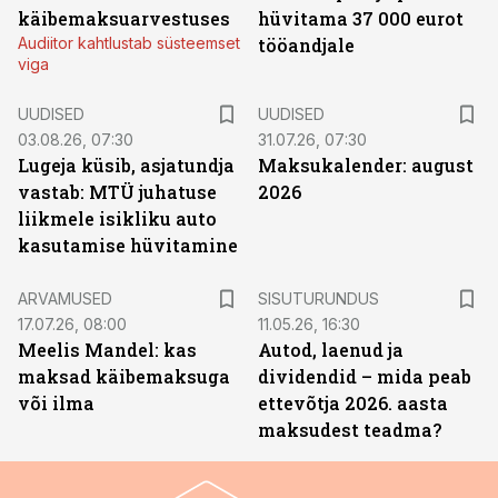
käibemaksuarvestuses
hüvitama 37 000 eurot
Audiitor kahtlustab süsteemset
tööandjale
viga
UUDISED
UUDISED
03.08.26, 07:30
31.07.26, 07:30
Lugeja küsib, asjatundja
Maksukalender: august
vastab: MTÜ juhatuse
2026
liikmele isikliku auto
kasutamise hüvitamine
ST
ARVAMUSED
SISUTURUNDUS
17.07.26, 08:00
11.05.26, 16:30
Meelis Mandel: kas
Autod, laenud ja
maksad käibemaksuga
dividendid – mida peab
või ilma
ettevõtja 2026. aasta
maksudest teadma?