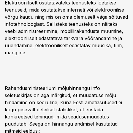
Elektrooniliselt osutatavateks teenusteks loetakse
teenuseid, mida osutatakse interneti või elektroonilise
võrgu kaudu ning mis on oma olemuselt väga sõltuvad
infotehnoloogiast. Sellisteks teenusteks on näiteks
veebi administreerimine, mobiilirakenduste müümine,
elektrooniliselt edastatava tarkvara võõrandamine ja
uuendamine, elektrooniliselt edastatav muusika, film,
mäng jne.
Rahandusministeeriumi mõjuhinnangu info
seletuskirjas on aga märgitud, et muudatuse mõju
hindamine on keeruline, kuna Eesti ametiasutused ei
kogu piisavalt detailset statistikat, et eristada
konkreetsed tehingud, mida seadusemuudatus
puudutab. Seega on hinnangu andmisel kasutatud
mitmeid eeldusi: