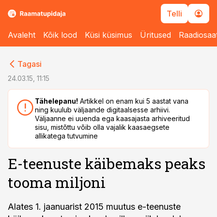
Telli
Avaleht
Kõik lood
Küsi küsimus
Üritused
Raadiosaa
cebook
cebook
Tagasi
Twitter)
Twitter)
24.03.15, 11:15
kedIn
kedIn
Tähelepanu!
Artikkel on enam kui 5 aastat vana
ning kuulub väljaande digitaalsesse arhiivi.
ail
ail
Väljaanne ei uuenda ega kaasajasta arhiveeritud
sisu, mistõttu võib olla vajalik kaasaegsete
k
k
allikatega tutvumine
E-teenuste käibemaks peaks
tooma miljoni
Alates 1. jaanuarist 2015 muutus e-teenuste