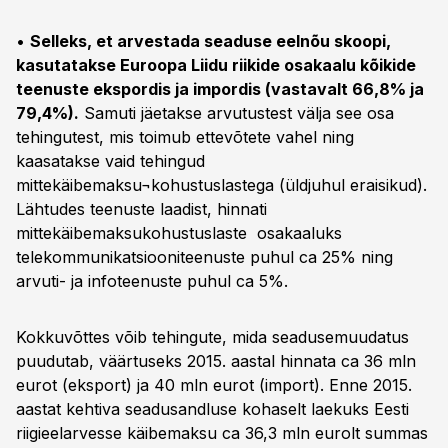
•
Selleks, et arvestada seaduse eelnõu skoopi,
kasutatakse Euroopa Liidu riikide osakaalu kõikide
teenuste ekspordis ja impordis (vastavalt 66,8% ja
79,4%).
Samuti jäetakse arvutustest välja see osa
tehingutest, mis toimub ettevõtete vahel ning
kaasatakse vaid tehingud
mittekäibemaksu¬kohustuslastega (üldjuhul eraisikud).
Lähtudes teenuste laadist, hinnati
mittekäibemaksukohustuslaste osakaaluks
telekommunikatsiooniteenuste puhul ca 25% ning
arvuti- ja infoteenuste puhul ca 5%.
Kokkuvõttes võib tehingute, mida seadusemuudatus
puudutab, väärtuseks 2015. aastal hinnata ca 36 mln
eurot (eksport) ja 40 mln eurot (import). Enne 2015.
aastat kehtiva seadusandluse kohaselt laekuks Eesti
riigieelarvesse käibemaksu ca 36,3 mln eurolt summas