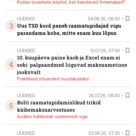
Kuidas tuvastada ärijuhid, kes kasutavad firmamatjaid?
UUDISED
04.08.26, 08:00
3
Uus TSD kord paneb raamatupidajad vigu
parandama kohe, mitte enam kuu lõpus
UUDISED
13.07.26, 07:30
10. kuupäeva paine kaob ja Excel enam ei
4
sobi: palgaandmed liiguvad maksuametisse
jooksvalt
Praktilised nõuanded muudatusteks!
UUDISED
28.07.26, 08:00
Bolti raamatupidamislikud trikid
5
käibemaksuarvestuses
Audiitor kahtlustab süsteemset viga
UUDISED
03.08.26, 07:30