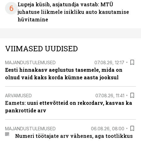
Lugeja küsib, asjatundja vastab: MTÜ
6
juhatuse liikmele isikliku auto kasutamise
hüvitamine
VIIMASED UUDISED
MAJANDUSTULEMUSED
07.08.26, 12:17
Eesti hinnakasv aeglustus tasemele, mida on
olnud vaid kaks korda kümne aasta jooksul
ARVAMUSED
07.08.26, 11:41
Eamets: u
usi ettevõtteid on rekordarv, kasvas ka
pankrottide arv
MAJANDUSTULEMUSED
06.08.26, 08:00
Numeri töötajate arv vähenes, aga tootlikkus