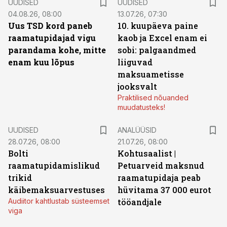
UUDISED
UUDISED
04.08.26, 08:00
13.07.26, 07:30
Uus TSD kord paneb
10. kuupäeva paine
raamatupidajad vigu
kaob ja Excel enam ei
parandama kohe, mitte
sobi: palgaandmed
enam kuu lõpus
liiguvad
maksuametisse
jooksvalt
Praktilised nõuanded
muudatusteks!
UUDISED
ANALÜÜSID
28.07.26, 08:00
21.07.26, 08:00
Bolti
Kohtusaalist
|
raamatupidamislikud
Petuarveid maksnud
trikid
raamatupidaja peab
käibemaksuarvestuses
hüvitama 37 000 eurot
Audiitor kahtlustab süsteemset
tööandjale
viga