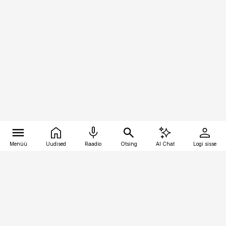
Menüü
Uudised
Raadio
Otsing
AI Chat
Logi sisse
Vana-Lõuna 39/1, 19094 Tallinn
(+372) 667 0111
raamatupidaja@raamatupidaja.ee