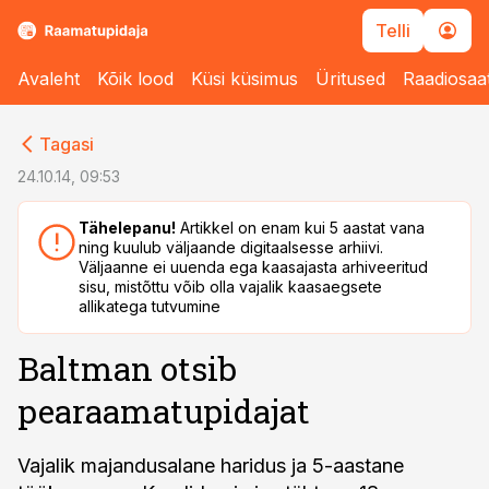
Telli
Avaleht
Kõik lood
Küsi küsimus
Üritused
Raadiosaa
cebook
cebook
Tagasi
Twitter)
Twitter)
24.10.14, 09:53
kedIn
kedIn
Tähelepanu!
Artikkel on enam kui 5 aastat vana
ning kuulub väljaande digitaalsesse arhiivi.
ail
ail
Väljaanne ei uuenda ega kaasajasta arhiveeritud
sisu, mistõttu võib olla vajalik kaasaegsete
k
k
allikatega tutvumine
Baltman otsib
pearaamatupidajat
Vajalik majandusalane haridus ja 5-aastane