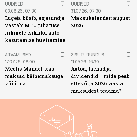
UUDISED
UUDISED
03.08.26, 07:30
31.07.26, 07:30
Lugeja küsib, asjatundja
Maksukalender: august
vastab: MTÜ juhatuse
2026
liikmele isikliku auto
kasutamise hüvitamine
ST
ARVAMUSED
SISUTURUNDUS
17.07.26, 08:00
11.05.26, 16:30
Meelis Mandel: kas
Autod, laenud ja
maksad käibemaksuga
dividendid – mida peab
või ilma
ettevõtja 2026. aasta
maksudest teadma?