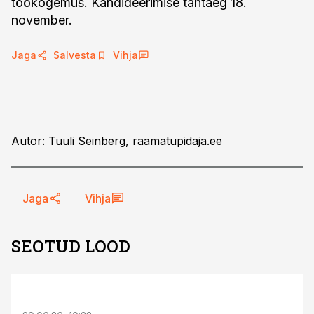
töökogemus. Kandideerimise tähtaeg 18.
november.
Jaga
Salvesta
Vihja
Autor: Tuuli Seinberg, raamatupidaja.ee
Jaga
Vihja
SEOTUD LOOD
ST