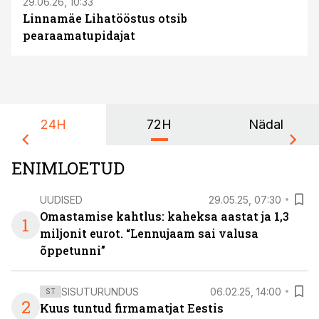
29.06.26, 10:33
Linnamäe Lihatööstus otsib
pearaamatupidajat
24H
72H
Nädal
ENIMLOETUD
UUDISED
29.05.25, 07:30
Omastamise kahtlus: kaheksa aastat ja 1,3
1
miljonit eurot. “Lennujaam sai valusa
õppetunni”
SISUTURUNDUS
06.02.25, 14:00
ST
2
Kuus tuntud firmamatjat Eestis