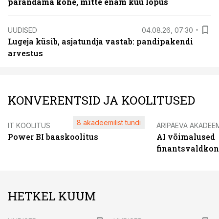
parandama kohe, mitte enam kuu lõpus
UUDISED
04.08.26, 07:30
Lugeja küsib, asjatundja vastab: pandipakendi
arvestus
KONVERENTSID JA KOOLITUSED
8 akadeemilist tundi
IT KOOLITUS
ÄRIPÄEVA AKADEE
Power BI baaskoolitus
AI võimalused
finantsvaldko
HETKEL KUUM