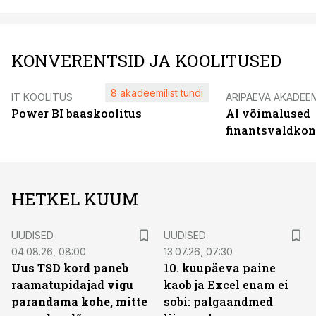
KONVERENTSID JA KOOLITUSED
8 akadeemilist tundi
IT KOOLITUS
ÄRIPÄEVA AKADEE
Power BI baaskoolitus
AI võimalused
finantsvaldko
HETKEL KUUM
UUDISED
UUDISED
04.08.26, 08:00
13.07.26, 07:30
Uus TSD kord paneb
10. kuupäeva paine
raamatupidajad vigu
kaob ja Excel enam ei
parandama kohe, mitte
sobi: palgaandmed