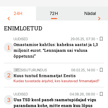
24H
72H
Nädal
ENIMLOETUD
UUDISED
29.05.25, 07:30
Omastamise kahtlus: kaheksa aastat ja 1,3
1
miljonit eurot. “Lennujaam sai valusa
õppetunni”
SISUTURUNDUS
06.02.25, 14:00
ST
2
Kuus tuntud firmamatjat Eestis
Kuidas tuvastada ärijuhid, kes kasutavad firmamatjaid?
UUDISED
04.08.26, 08:00
3
Uus TSD kord paneb raamatupidajad vigu
parandama kohe, mitte enam kuu lõpus