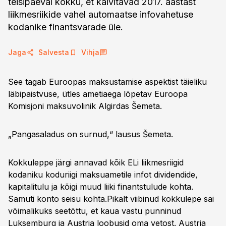
teisipäeval kokku, et käivitavad 2017. aastast
liikmesriikide vahel automaatse infovahetuse
kodanike finantsvarade üle.
Jaga
Salvesta
Vihja
See tagab Euroopas maksustamise aspektist täieliku
läbipaistvuse, ütles ametiaega lõpetav Euroopa
Komisjoni maksuvolinik Algirdas Šemeta.
„Pangasaladus on surnud,“ lausus Šemeta.
Kokkuleppe järgi annavad kõik ELi liikmesriigid
kodaniku koduriigi maksuametile infot dividendide,
kapitalitulu ja kõigi muud liiki finantstulude kohta.
Samuti konto seisu kohta.Pikalt viibinud kokkulepe sai
võimalikuks seetõttu, et kaua vastu punninud
Luksemburg ja Austria loobusid oma vetost. Austria