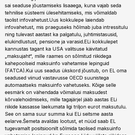
sai seaduse jõustamiseks lisaaega, kuna vajab seda
tehnilise süsteemi ülesehitamiseks, mis võimaldab
taolist infovahetust.Uus kokkulepe laiendab
infovahetust, mis praeguseks hõlmab juba intressitulu
ning tulevast aastast ka palgatulu, juhtimistasusid,
elukindlustust, pensione ja varasid.ELi kokkulepet
kannustas tagant ka USA valitsuse käivitatud
„maksujaht“, mille raames on sõlmitud riikidega
kahepoolseid maksuinfo vahetamise lepinguid
(FATCA).Kui uus seadus ükskord jõustub, on EL oma
seadused viinud vastavusse OECD suunistega
automaatseks maksuinfo vahetuseks. Kõige selle
eesmärk on vähendada võimalusi maksudest
kõrvalehoidmiseks, mille tagajärjel jääb aastas ELi
riikide kassasse laekumata ligi triljon eurot maksutulu.
See on sama suur summa kui ELi seitsme aasta
eelarve.Šemeta avaldas lootust, et nüüd saab EL
tugevamalt positsioonilt sõlmida taolised maksuinfo