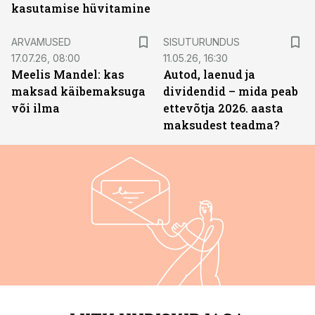
kasutamise hüvitamine
ST
ARVAMUSED
SISUTURUNDUS
17.07.26, 08:00
11.05.26, 16:30
Meelis Mandel: kas
Autod, laenud ja
maksad käibemaksuga
dividendid – mida peab
või ilma
ettevõtja 2026. aasta
maksudest teadma?