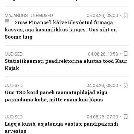
MAJANDUSTULEMUSED
05.08.26, 08:00
Grow Finance’i käive ülevõetud firmaga
kasvas, aga kasumlikkus langes | Uus siht on
Soome turg
UUDISED
04.08.26, 10:58
Statistikaameti peadirektorina alustas tööd Kaur
Kajak
UUDISED
04.08.26, 08:00
Uus TSD kord paneb raamatupidajad vigu
parandama kohe, mitte enam kuu lõpus
UUDISED
04.08.26, 07:30
Lugeja küsib, asjatundja vastab: pandipakendi
arvestus