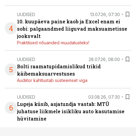
UUDISED
13.07.26, 07:30
10. kuupäeva paine kaob ja Excel enam ei
4
sobi: palgaandmed liiguvad maksuametisse
jooksvalt
Praktilised nõuanded muudatusteks!
UUDISED
28.07.26, 08:00
Bolti raamatupidamislikud trikid
5
käibemaksuarvestuses
Audiitor kahtlustab süsteemset viga
UUDISED
03.08.26, 07:30
Lugeja küsib, asjatundja vastab: MTÜ
6
juhatuse liikmele isikliku auto kasutamise
hüvitamine