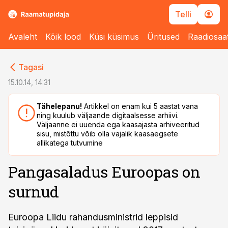
Telli
Avaleht
Kõik lood
Küsi küsimus
Üritused
Raadiosaa
cebook
cebook
Tagasi
Twitter)
Twitter)
15.10.14, 14:31
kedIn
kedIn
Tähelepanu!
Artikkel on enam kui 5 aastat vana
ning kuulub väljaande digitaalsesse arhiivi.
ail
ail
Väljaanne ei uuenda ega kaasajasta arhiveeritud
sisu, mistõttu võib olla vajalik kaasaegsete
k
k
allikatega tutvumine
Pangasaladus Euroopas on
surnud
Euroopa Liidu rahandusministrid leppisid