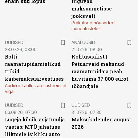
enam kuu lõpus
liiguvad
maksuametisse
jooksvalt
Praktilised nõuanded
muudatusteks!
UUDISED
ANALÜÜSID
28.07.26, 08:00
21.07.26, 08:00
Bolti
Kohtusaalist
|
raamatupidamislikud
Petuarveid maksnud
trikid
raamatupidaja peab
käibemaksuarvestuses
hüvitama 37 000 eurot
Audiitor kahtlustab süsteemset
tööandjale
viga
UUDISED
UUDISED
03.08.26, 07:30
31.07.26, 07:30
Lugeja küsib, asjatundja
Maksukalender: august
vastab: MTÜ juhatuse
2026
liikmele isikliku auto