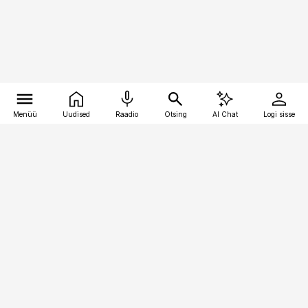
Menüü
Uudised
Raadio
Otsing
AI Chat
Logi sisse
Vana-Lõuna 39/1, 19094 Tallinn
(+372) 667 0111
raamatupidaja@raamatupidaja.ee
Telli
Reklaam
Firmast