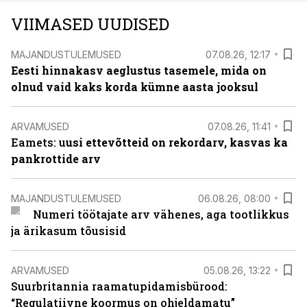
VIIMASED UUDISED
MAJANDUSTULEMUSED
07.08.26, 12:17
Eesti hinnakasv aeglustus tasemele, mida on
olnud vaid kaks korda kümne aasta jooksul
ARVAMUSED
07.08.26, 11:41
Eamets: u
usi ettevõtteid on rekordarv, kasvas ka
pankrottide arv
MAJANDUSTULEMUSED
06.08.26, 08:00
Numeri töötajate arv vähenes, aga tootlikkus
ja ärikasum tõusisid
ARVAMUSED
05.08.26, 13:22
Suurbritannia raamatupidamisbürood:
“Regulatiivne koormus on ohjeldamatu”