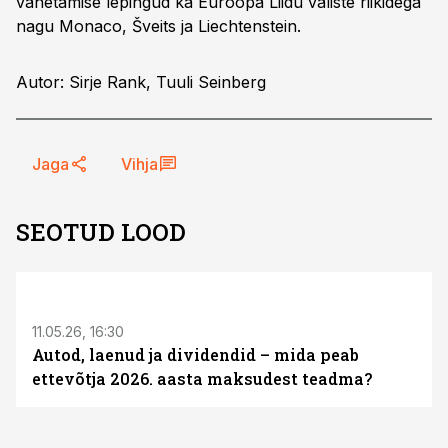
vahetamise lepingud ka Euroopa Liidu väliste riikidega
nagu Monaco, Šveits ja Liechtenstein.
Autor: Sirje Rank, Tuuli Seinberg
Jaga
Vihja
SEOTUD LOOD
ST
11.05.26, 16:30
Autod, laenud ja dividendid – mida peab
ettevõtja 2026. aasta maksudest teadma?