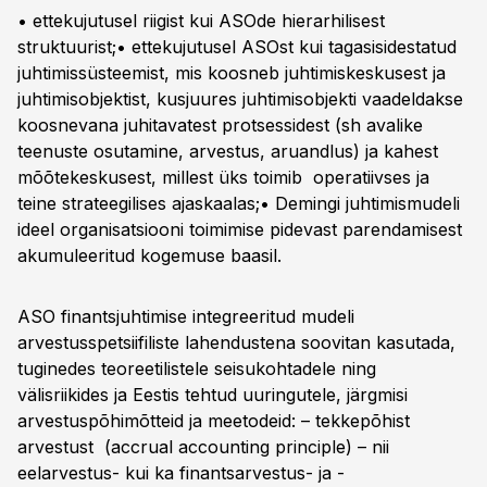
• ettekujutusel riigist kui ASOde hierarhilisest
struktuurist;• ettekujutusel ASOst kui tagasisidestatud
juhtimissüsteemist, mis koosneb juhtimiskeskusest ja
juhtimisobjektist, kusjuures juhtimisobjekti vaadeldakse
koosnevana juhitavatest protsessidest (sh avalike
teenuste osutamine, arvestus, aruandlus) ja kahest
mõõtekeskusest, millest üks toimib operatiivses ja
teine strateegilises ajaskaalas;• Demingi juhtimismudeli
ideel organisatsiooni toimimise pidevast parendamisest
akumuleeritud kogemuse baasil.
ASO finantsjuhtimise integreeritud mudeli
arvestusspetsiifiliste lahendustena soovitan kasutada,
tuginedes teoreetilistele seisukohtadele ning
välisriikides ja Eestis tehtud uuringutele, järgmisi
arvestuspõhimõtteid ja meetodeid: – tekkepõhist
arvestust (accrual accounting principle) – nii
eelarvestus- kui ka finantsarvestus- ja -