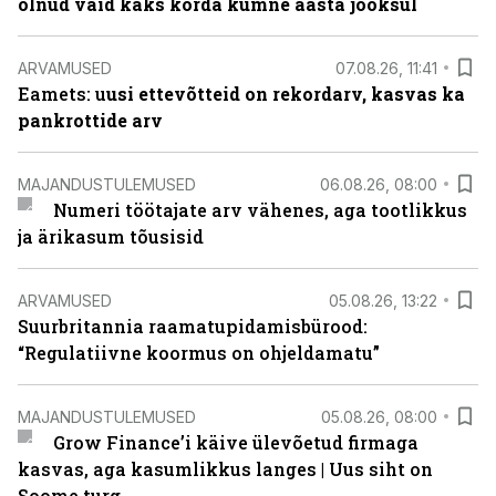
olnud vaid kaks korda kümne aasta jooksul
ARVAMUSED
07.08.26, 11:41
Eamets: u
usi ettevõtteid on rekordarv, kasvas ka
pankrottide arv
MAJANDUSTULEMUSED
06.08.26, 08:00
Numeri töötajate arv vähenes, aga tootlikkus
ja ärikasum tõusisid
ARVAMUSED
05.08.26, 13:22
Suurbritannia raamatupidamisbürood:
“Regulatiivne koormus on ohjeldamatu”
MAJANDUSTULEMUSED
05.08.26, 08:00
Grow Finance’i käive ülevõetud firmaga
kasvas, aga kasumlikkus langes | Uus siht on
Soome turg