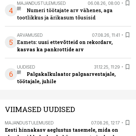
MAJANDUSTULEMUSED
06.08.26, 08:00
4
Numeri töötajate arv vähenes, aga
tootlikkus ja ärikasum tõusisid
ARVAMUSED
07.08.26, 11:41
5
Eamets: u
usi ettevõtteid on rekordarv,
kasvas ka pankrottide arv
UUDISED
31.12.25, 11:29
6
Palgakalkulaator palgaarvestajale,
töötajale, juhile
VIIMASED UUDISED
MAJANDUSTULEMUSED
07.08.26, 12:17
Eesti hinnakasv aeglustus tasemele, mida on