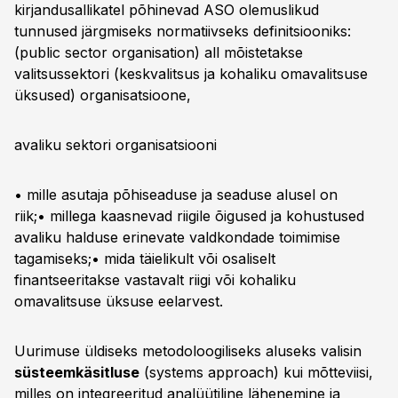
kirjandusallikatel põhinevad ASO olemuslikud
tunnused järgmiseks normatiivseks definitsiooniks:
(public sector organisation) all mõistetakse
valitsussektori (keskvalitsus ja kohaliku omavalitsuse
üksused) organisatsioone,
avaliku sektori organisatsiooni
• mille asutaja põhiseaduse ja seaduse alusel on
riik;• millega kaasnevad riigile õigused ja kohustused
avaliku halduse erinevate valdkondade toimimise
tagamiseks;• mida täielikult või osaliselt
finantseeritakse vastavalt riigi või kohaliku
omavalitsuse üksuse eelarvest.
Uurimuse üldiseks metodoloogiliseks aluseks valisin
süsteemkäsitluse
(systems approach) kui mõtteviisi,
milles on integreeritud analüütiline lähenemine ja