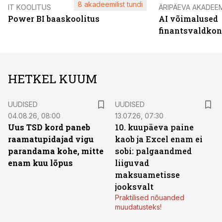
8 akadeemilist tundi
IT KOOLITUS
ÄRIPÄEVA AKADEE
Power BI baaskoolitus
AI võimalused
finantsvaldko
HETKEL KUUM
UUDISED
UUDISED
04.08.26, 08:00
13.07.26, 07:30
Uus TSD kord paneb
10. kuupäeva paine
raamatupidajad vigu
kaob ja Excel enam ei
parandama kohe, mitte
sobi: palgaandmed
enam kuu lõpus
liiguvad
maksuametisse
jooksvalt
Praktilised nõuanded
muudatusteks!