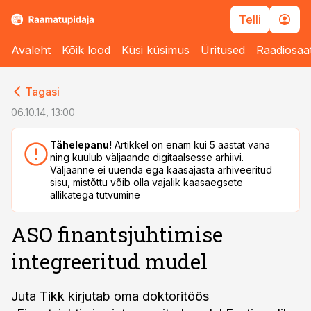
Telli
Avaleht
Kõik lood
Küsi küsimus
Üritused
Raadiosaa
cebook
cebook
Tagasi
Twitter)
Twitter)
06.10.14, 13:00
kedIn
kedIn
Tähelepanu!
Artikkel on enam kui 5 aastat vana
ning kuulub väljaande digitaalsesse arhiivi.
ail
ail
Väljaanne ei uuenda ega kaasajasta arhiveeritud
sisu, mistõttu võib olla vajalik kaasaegsete
k
k
allikatega tutvumine
ASO finantsjuhtimise
integreeritud mudel
Juta Tikk kirjutab oma doktoritöös