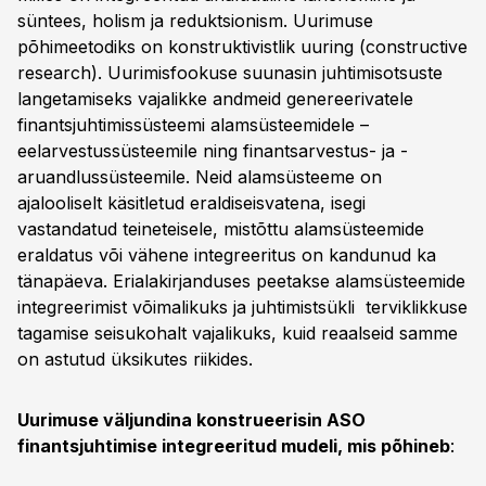
süntees, holism ja reduktsionism. Uurimuse
põhimeetodiks on konstruktivistlik uuring (constructive
research). Uurimisfookuse suunasin juhtimisotsuste
langetamiseks vajalikke andmeid genereerivatele
finantsjuhtimissüsteemi alamsüsteemidele –
eelarvestussüsteemile ning finantsarvestus- ja -
aruandlussüsteemile. Neid alamsüsteeme on
ajalooliselt käsitletud eraldiseisvatena, isegi
vastandatud teineteisele, mistõttu alamsüsteemide
eraldatus või vähene integreeritus on kandunud ka
tänapäeva. Erialakirjanduses peetakse alamsüsteemide
integreerimist võimalikuks ja juhtimistsükli terviklikkuse
tagamise seisukohalt vajalikuks, kuid reaalseid samme
on astutud üksikutes riikides.
Uurimuse väljundina konstrueerisin ASO
finantsjuhtimise integreeritud mudeli, mis põhineb
: