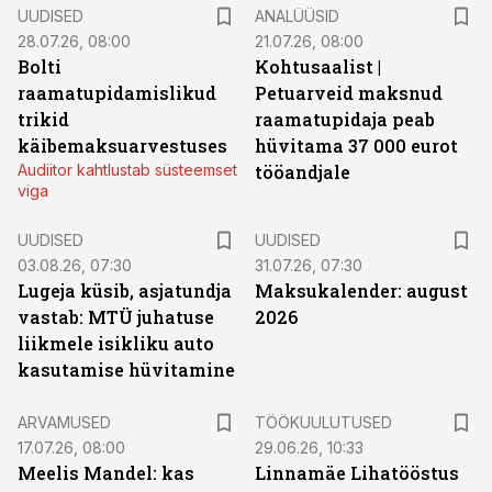
UUDISED
ANALÜÜSID
28.07.26, 08:00
21.07.26, 08:00
Bolti
Kohtusaalist
|
raamatupidamislikud
Petuarveid maksnud
trikid
raamatupidaja peab
käibemaksuarvestuses
hüvitama 37 000 eurot
Audiitor kahtlustab süsteemset
tööandjale
viga
UUDISED
UUDISED
03.08.26, 07:30
31.07.26, 07:30
Lugeja küsib, asjatundja
Maksukalender: august
vastab: MTÜ juhatuse
2026
liikmele isikliku auto
kasutamise hüvitamine
ST
ARVAMUSED
TÖÖKUULUTUSED
17.07.26, 08:00
29.06.26, 10:33
Meelis Mandel: kas
Linnamäe Lihatööstus