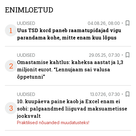
ENIMLOETUD
UUDISED
04.08.26, 08:00
1
Uus TSD kord paneb raamatupidajad vigu
parandama kohe, mitte enam kuu lõpus
UUDISED
29.05.25, 07:30
Omastamise kahtlus: kaheksa aastat ja 1,3
2
miljonit eurot. “Lennujaam sai valusa
õppetunni”
UUDISED
13.07.26, 07:30
10. kuupäeva paine kaob ja Excel enam ei
3
sobi: palgaandmed liiguvad maksuametisse
jooksvalt
Praktilised nõuanded muudatusteks!