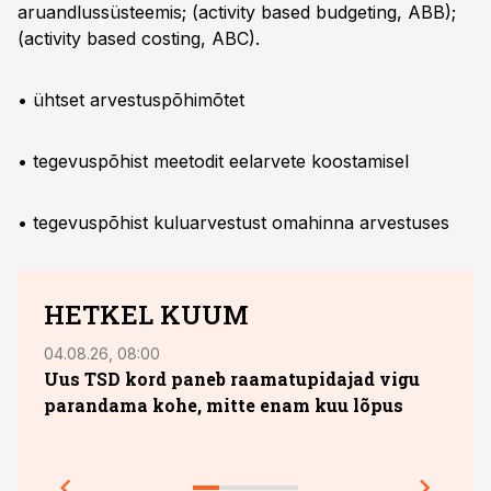
aruandlussüsteemis; (activity based budgeting, ABB);
(activity based costing, ABC).
• ühtset arvestuspõhimõtet
•
tegevuspõhist meetodit eelarvete koostamisel
•
tegevuspõhist kuluarvestust omahinna arvestuses
HETKEL KUUM
04.08.26, 08:00
29.05
Uus TSD kord paneb raamatupidajad vigu
Omas
parandama kohe, mitte enam kuu lõpus
milj
õppe