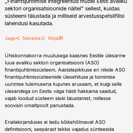
„Finantsjuhtimise integreeritud mudel Eesti avaliku
sektori organisatsioonide näitel" sellest, kuidas
süsteemi täiustada ja milliseid arvestusspetsiifilisi
lahendusi kasutada.
Jaga
Salvesta
Vihja
Ühiskonnakorra muutusega kaasnes Eestile ülesanne
luua avaliku sektori organisatsiooni (ASO)
finantsjuhtimissüsteem. Aastatepikkuse eri riikide ASO
finantsjuhtimissüsteemide ülesehituse ja toimimise
uurimise tulemusena kujunes arusaam, et kuigi selle
ülesandega on Eestis väga hästi hakkama saadud,
vajab loodud süsteem siiski täiustamist, millesse
soovisin omaltpoolt panustada.
Erialakirjanduses ei leidu kõikehõlmavat ASO
definitsiooni, seepärast tekkis vajadus sünteesida