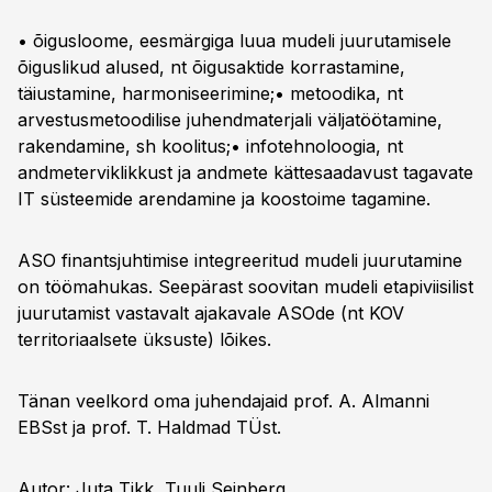
• õigusloome, eesmärgiga luua mudeli juurutamisele
õiguslikud alused, nt õigusaktide korrastamine,
täiustamine, harmoniseerimine;• metoodika, nt
arvestusmetoodilise juhendmaterjali väljatöötamine,
rakendamine, sh koolitus;• infotehnoloogia, nt
andmeterviklikkust ja andmete kättesaadavust tagavate
IT süsteemide arendamine ja koostoime tagamine.
ASO finantsjuhtimise integreeritud mudeli juurutamine
on töömahukas. Seepärast soovitan mudeli etapiviisilist
juurutamist vastavalt ajakavale ASOde (nt KOV
territoriaalsete üksuste) lõikes.
Tänan veelkord oma juhendajaid prof. A. Almanni
EBSst ja prof. T. Haldmad TÜst.
Autor: Juta Tikk, Tuuli Seinberg