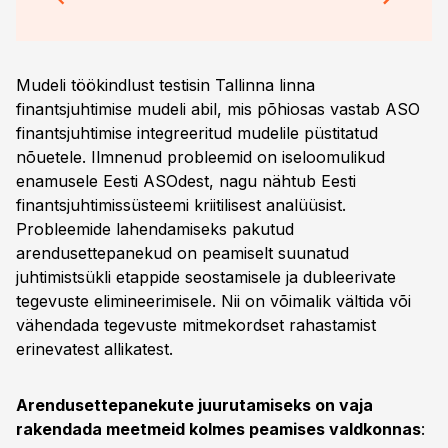
Mudeli töökindlust testisin Tallinna linna
finantsjuhtimise mudeli abil, mis põhiosas vastab ASO
finantsjuhtimise integreeritud mudelile püstitatud
nõuetele. Ilmnenud probleemid on iseloomulikud
enamusele Eesti ASOdest, nagu nähtub Eesti
finantsjuhtimissüsteemi kriitilisest analüüsist.
Probleemide lahendamiseks pakutud
arendusettepanekud on peamiselt suunatud
juhtimistsükli etappide seostamisele ja dubleerivate
tegevuste elimineerimisele. Nii on võimalik vältida või
vähendada tegevuste mitmekordset rahastamist
erinevatest allikatest.
Arendusettepanekute juurutamiseks on vaja
rakendada meetmeid kolmes peamises valdkonnas
: