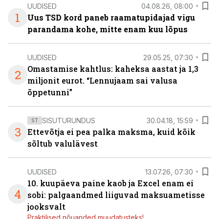
UUDISED
04.08.26, 08:00
1
Uus TSD kord paneb raamatupidajad vigu
parandama kohe, mitte enam kuu lõpus
UUDISED
29.05.25, 07:30
Omastamise kahtlus: kaheksa aastat ja 1,3
2
miljonit eurot. “Lennujaam sai valusa
õppetunni”
SISUTURUNDUS
30.04.18, 15:59
ST
3
Ettevõtja ei pea palka maksma, kuid kõik
sõltub valulävest
UUDISED
13.07.26, 07:30
10. kuupäeva paine kaob ja Excel enam ei
4
sobi: palgaandmed liiguvad maksuametisse
jooksvalt
Praktilised nõuanded muudatusteks!