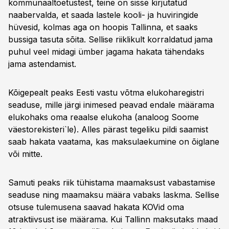
kommunaaltoetustest, teine on sisse kirjutatud
naabervalda, et saada lastele kooli- ja huviringide
hüvesid, kolmas aga on hoopis Tallinna, et saaks
bussiga tasuta sõita. Sellise riiklikult korraldatud jama
puhul veel midagi ümber jagama hakata tähendaks
jama astendamist.
Kõigepealt peaks Eesti vastu võtma elukoharegistri
seaduse, mille järgi inimesed peavad endale määrama
elukohaks oma reaalse elukoha (analoog Soome
väestorekisteri`le). Alles pärast tegeliku pildi saamist
saab hakata vaatama, kas maksulaekumine on õiglane
või mitte.
Samuti peaks riik tühistama maamaksust vabastamise
seaduse ning maamaksu määra vabaks laskma. Sellise
otsuse tulemusena saavad hakata KOVid oma
atraktiivsust ise määrama. Kui Tallinn maksutaks maad