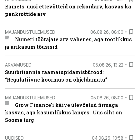
Eamets: u
usi ettevõtteid on rekordarv, kasvas ka
pankrottide arv
MAJANDUSTULEMUSED
06.08.26, 08:00
Numeri töötajate arv vähenes, aga tootlikkus
ja ärikasum tõusisid
ARVAMUSED
05.08.26, 13:22
Suurbritannia raamatupidamisbürood:
“Regulatiivne koormus on ohjeldamatu”
MAJANDUSTULEMUSED
05.08.26, 08:00
Grow Finance’i käive ülevõetud firmaga
kasvas, aga kasumlikkus langes | Uus siht on
Soome turg
UUDISED
04.08.26, 10:58