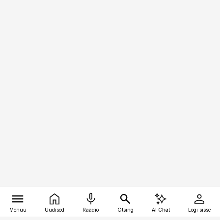
Menüü
Uudised
Raadio
Otsing
AI Chat
Logi sisse