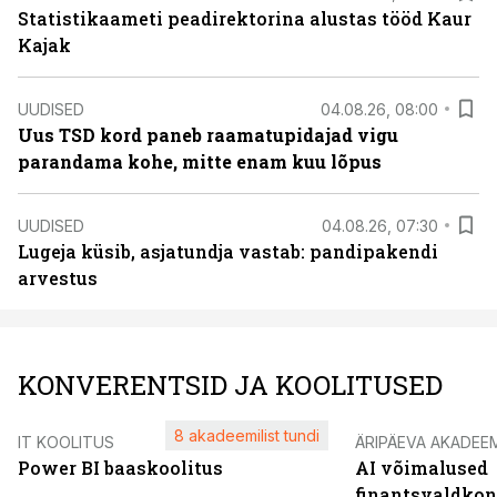
Statistikaameti peadirektorina alustas tööd Kaur
Kajak
UUDISED
04.08.26, 08:00
Uus TSD kord paneb raamatupidajad vigu
parandama kohe, mitte enam kuu lõpus
UUDISED
04.08.26, 07:30
Lugeja küsib, asjatundja vastab: pandipakendi
arvestus
KONVERENTSID JA KOOLITUSED
8 akadeemilist tundi
IT KOOLITUS
ÄRIPÄEVA AKADEE
Power BI baaskoolitus
AI võimalused
finantsvaldko