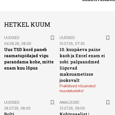
HETKEL KUUM
UUDISED
UUDISED
04.08.26, 08:00
13.07.26, 07:30
Uus TSD kord paneb
10. kuupäeva paine
raamatupidajad vigu
kaob ja Excel enam ei
parandama kohe, mitte
sobi: palgaandmed
enam kuu lõpus
liiguvad
maksuametisse
jooksvalt
Praktilised nõuanded
muudatusteks!
UUDISED
ANALÜÜSID
28.07.26, 08:00
21.07.26, 08:00
Bolti
Kohtusaalist
|