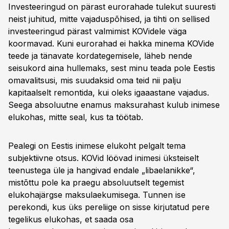
Investeeringud on pärast eurorahade tulekut suuresti
neist juhitud, mitte vajaduspõhised, ja tihti on sellised
investeeringud pärast valmimist KOVidele väga
koormavad. Kuni eurorahad ei hakka minema KOVide
teede ja tänavate kordategemisele, läheb nende
seisukord aina hullemaks, sest minu teada pole Eestis
omavalitsusi, mis suudaksid oma teid nii palju
kapitaalselt remontida, kui oleks igaaastane vajadus.
Seega absoluutne enamus maksurahast kulub inimese
elukohas, mitte seal, kus ta töötab.
Pealegi on Eestis inimese elukoht pelgalt tema
subjektiivne otsus. KOVid löövad inimesi üksteiselt
teenustega üle ja hangivad endale „libaelanikke“,
mistõttu pole ka praegu absoluutselt tegemist
elukohajärgse maksulaekumisega. Tunnen ise
perekondi, kus üks pereliige on sisse kirjutatud pere
tegelikus elukohas, et saada osa