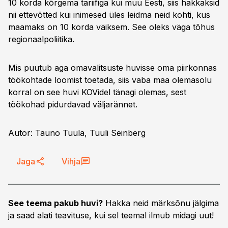
10 korda kõrgema tariifiga kui muu Eesti, siis hakkaksid
nii ettevõtted kui inimesed üles leidma neid kohti, kus
maamaks on 10 korda väiksem. See oleks väga tõhus
regionaalpoliitika.
Mis puutub aga omavalitsuste huvisse oma piirkonnas
töökohtade loomist toetada, siis vaba maa olemasolu
korral on see huvi KOVidel tänagi olemas, sest
töökohad pidurdavad väljarännet.
Autor: Tauno Tuula, Tuuli Seinberg
Jaga
Vihja
See teema pakub huvi?
Hakka neid märksõnu jälgima
ja saad alati teavituse, kui sel teemal ilmub midagi uut!