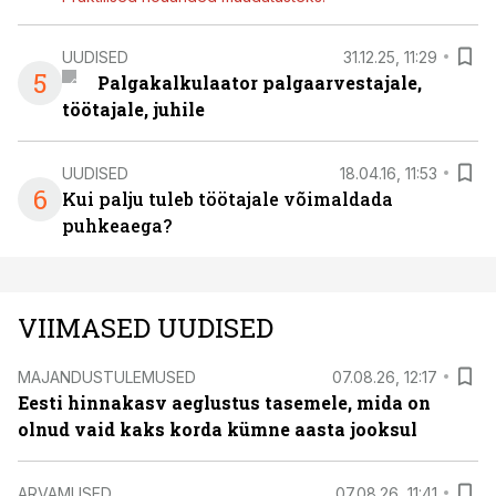
UUDISED
31.12.25, 11:29
5
Palgakalkulaator palgaarvestajale,
töötajale, juhile
UUDISED
18.04.16, 11:53
6
Kui palju tuleb töötajale võimaldada
puhkeaega?
VIIMASED UUDISED
MAJANDUSTULEMUSED
07.08.26, 12:17
Eesti hinnakasv aeglustus tasemele, mida on
olnud vaid kaks korda kümne aasta jooksul
ARVAMUSED
07.08.26, 11:41