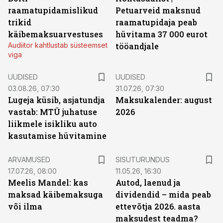
raamatupidamislikud
Petuarveid maksnud
trikid
raamatupidaja peab
käibemaksuarvestuses
hüvitama 37 000 eurot
Audiitor kahtlustab süsteemset
tööandjale
viga
UUDISED
UUDISED
03.08.26, 07:30
31.07.26, 07:30
Lugeja küsib, asjatundja
Maksukalender: august
vastab: MTÜ juhatuse
2026
liikmele isikliku auto
kasutamise hüvitamine
ST
ARVAMUSED
SISUTURUNDUS
17.07.26, 08:00
11.05.26, 16:30
Meelis Mandel: kas
Autod, laenud ja
maksad käibemaksuga
dividendid – mida peab
või ilma
ettevõtja 2026. aasta
maksudest teadma?