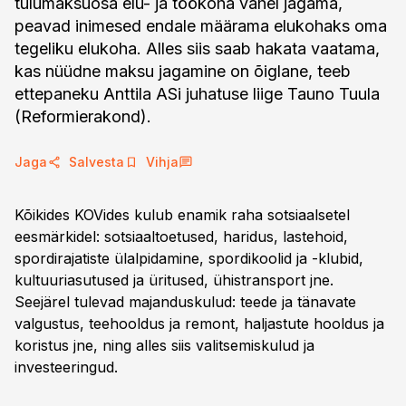
tulumaksuosa elu- ja töökoha vahel jagama,
peavad inimesed endale määrama elukohaks oma
tegeliku elukoha. Alles siis saab hakata vaatama,
kas nüüdne maksu jagamine on õiglane, teeb
ettepaneku Anttila ASi juhatuse liige Tauno Tuula
(Reformierakond).
Jaga
Salvesta
Vihja
Kõikides KOVides kulub enamik raha sotsiaalsetel
eesmärkidel: sotsiaaltoetused, haridus, lastehoid,
spordirajatiste ülalpidamine, spordikoolid ja -klubid,
kultuuriasutused ja üritused, ühistransport jne.
Seejärel tulevad majanduskulud: teede ja tänavate
valgustus, teehooldus ja remont, haljastute hooldus ja
koristus jne, ning alles siis valitsemiskulud ja
investeeringud.