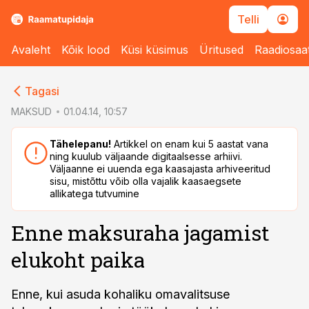
Telli
Avaleht
Kõik lood
Küsi küsimus
Üritused
Raadiosaa
cebook
cebook
Tagasi
Twitter)
Twitter)
MAKSUD
01.04.14, 10:57
kedIn
kedIn
Tähelepanu!
Artikkel on enam kui 5 aastat vana
ning kuulub väljaande digitaalsesse arhiivi.
ail
ail
Väljaanne ei uuenda ega kaasajasta arhiveeritud
sisu, mistõttu võib olla vajalik kaasaegsete
k
k
allikatega tutvumine
Enne maksuraha jagamist
elukoht paika
Enne, kui asuda kohaliku omavalitsuse