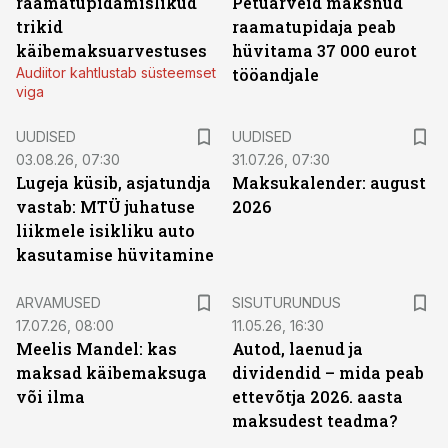
raamatupidamislikud
Petuarveid maksnud
trikid
raamatupidaja peab
käibemaksuarvestuses
hüvitama 37 000 eurot
Audiitor kahtlustab süsteemset
tööandjale
viga
UUDISED
UUDISED
03.08.26, 07:30
31.07.26, 07:30
Lugeja küsib, asjatundja
Maksukalender: august
vastab: MTÜ juhatuse
2026
liikmele isikliku auto
kasutamise hüvitamine
ST
ARVAMUSED
SISUTURUNDUS
17.07.26, 08:00
11.05.26, 16:30
Meelis Mandel: kas
Autod, laenud ja
maksad käibemaksuga
dividendid – mida peab
või ilma
ettevõtja 2026. aasta
maksudest teadma?