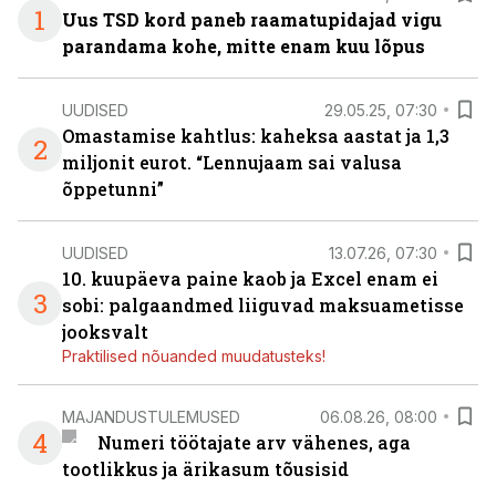
1
Uus TSD kord paneb raamatupidajad vigu
parandama kohe, mitte enam kuu lõpus
UUDISED
29.05.25, 07:30
Omastamise kahtlus: kaheksa aastat ja 1,3
2
miljonit eurot. “Lennujaam sai valusa
õppetunni”
UUDISED
13.07.26, 07:30
10. kuupäeva paine kaob ja Excel enam ei
3
sobi: palgaandmed liiguvad maksuametisse
jooksvalt
Praktilised nõuanded muudatusteks!
MAJANDUSTULEMUSED
06.08.26, 08:00
4
Numeri töötajate arv vähenes, aga
tootlikkus ja ärikasum tõusisid