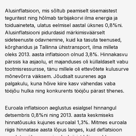
Alusinflatsioon, mis sõltub peamiselt sisemaistest
teguritest ning hõlmab tarbijakorvi ilma energia ja
toiduaineteta, ulatus eelmisel aastal üksnes 0,8%ni.
Alusinflatsiooni pidurdasid märkimisväärselt
sideteenuste odavnemine, kuid ka tasuta teenused,
kõrgharidus ja Tallinna ühistransport, ilma milleta
oleks 2013. aasta inflatsioon olnud 3,8%. Hinnakasvu
pärssis ka asjaolu, et majanduses oli küllaldaselt vabu
tootmisressursse, tänu millele oli ettevõtete kulusurve
mõnevõrra väiksem. Jõudsalt suurenes aga
palgakulu, kuna hõive kiire kasv vähendas vaba
tööjõu hulka ning konkurents tööjõu pärast tihenes.
Euroala inflatsioon aeglustus esialgsel hinnangul
detsembris 0,8%ni ning 2013. aasta keskmiseks
hinnatõusuks kujunes euroalal 1,3%. Mitmes euroala
riigis hinnatase aasta lõpus langes, kuid deflatsioon