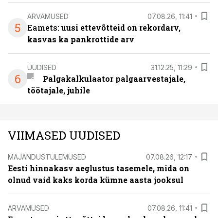
ARVAMUSED
07.08.26, 11:41
5
Eamets: u
usi ettevõtteid on rekordarv,
kasvas ka pankrottide arv
UUDISED
31.12.25, 11:29
6
Palgakalkulaator palgaarvestajale,
töötajale, juhile
VIIMASED UUDISED
MAJANDUSTULEMUSED
07.08.26, 12:17
Eesti hinnakasv aeglustus tasemele, mida on
olnud vaid kaks korda kümne aasta jooksul
ARVAMUSED
07.08.26, 11:41