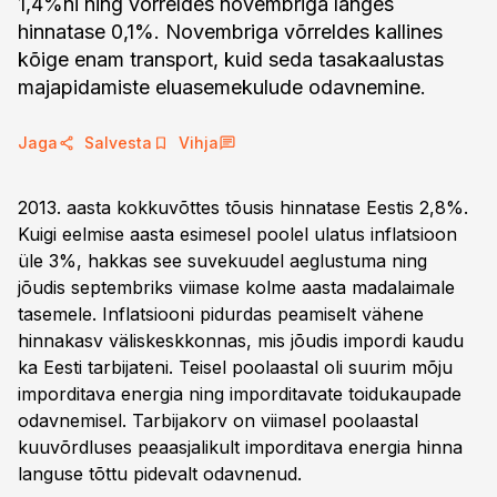
1,4%ni ning võrreldes novembriga langes
hinnatase 0,1%. Novembriga võrreldes kallines
kõige enam transport, kuid seda tasakaalustas
majapidamiste eluasemekulude odavnemine.
Jaga
Salvesta
Vihja
2013. aasta kokkuvõttes tõusis hinnatase Eestis 2,8%.
Kuigi eelmise aasta esimesel poolel ulatus inflatsioon
üle 3%, hakkas see suvekuudel aeglustuma ning
jõudis septembriks viimase kolme aasta madalaimale
tasemele. Inflatsiooni pidurdas peamiselt vähene
hinnakasv väliskeskkonnas, mis jõudis impordi kaudu
ka Eesti tarbijateni. Teisel poolaastal oli suurim mõju
imporditava energia ning imporditavate toidukaupade
odavnemisel. Tarbijakorv on viimasel poolaastal
kuuvõrdluses peaasjalikult imporditava energia hinna
languse tõttu pidevalt odavnenud.