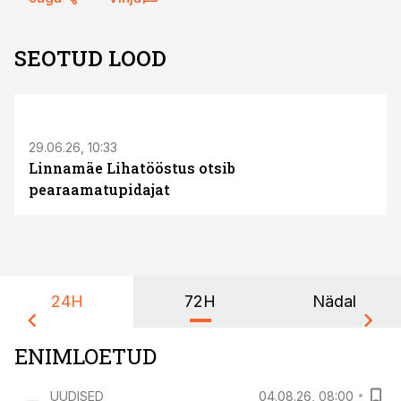
SEOTUD LOOD
ST
29.06.26, 10:33
Linnamäe Lihatööstus otsib
pearaamatupidajat
24H
72H
Nädal
ENIMLOETUD
UUDISED
04.08.26, 08:00