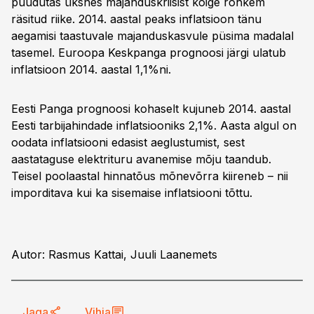
puudutas üksnes majanduskriisist kõige rohkem
räsitud riike. 2014. aastal peaks inflatsioon tänu
aegamisi taastuvale majanduskasvule püsima madalal
tasemel. Euroopa Keskpanga prognoosi järgi ulatub
inflatsioon 2014. aastal 1,1%ni.
Eesti Panga prognoosi kohaselt kujuneb 2014. aastal
Eesti tarbijahindade inflatsiooniks 2,1%. Aasta algul on
oodata inflatsiooni edasist aeglustumist, sest
aastataguse elektrituru avanemise mõju taandub.
Teisel poolaastal hinnatõus mõnevõrra kiireneb – nii
imporditava kui ka sisemaise inflatsiooni tõttu.
Autor: Rasmus Kattai, Juuli Laanemets
Jaga
Vihja