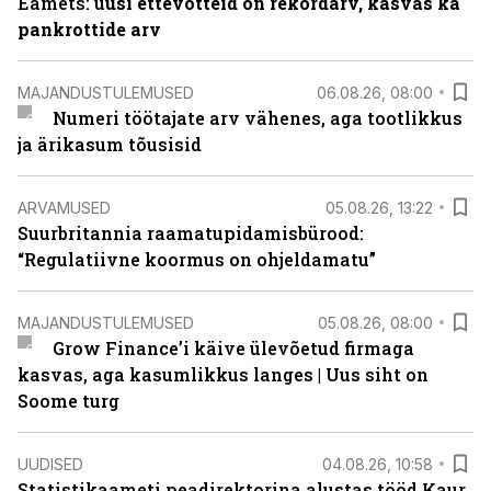
Eamets: u
usi ettevõtteid on rekordarv, kasvas ka
pankrottide arv
MAJANDUSTULEMUSED
06.08.26, 08:00
Numeri töötajate arv vähenes, aga tootlikkus
ja ärikasum tõusisid
ARVAMUSED
05.08.26, 13:22
Suurbritannia raamatupidamisbürood:
“Regulatiivne koormus on ohjeldamatu”
MAJANDUSTULEMUSED
05.08.26, 08:00
Grow Finance’i käive ülevõetud firmaga
kasvas, aga kasumlikkus langes | Uus siht on
Soome turg
UUDISED
04.08.26, 10:58
Statistikaameti peadirektorina alustas tööd Kaur