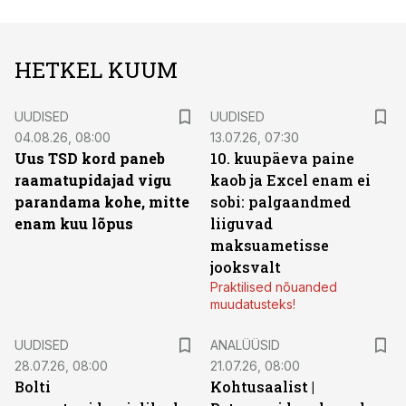
HETKEL KUUM
UUDISED
UUDISED
04.08.26, 08:00
13.07.26, 07:30
Uus TSD kord paneb
10. kuupäeva paine
raamatupidajad vigu
kaob ja Excel enam ei
parandama kohe, mitte
sobi: palgaandmed
enam kuu lõpus
liiguvad
maksuametisse
jooksvalt
Praktilised nõuanded
muudatusteks!
UUDISED
ANALÜÜSID
28.07.26, 08:00
21.07.26, 08:00
Bolti
Kohtusaalist
|