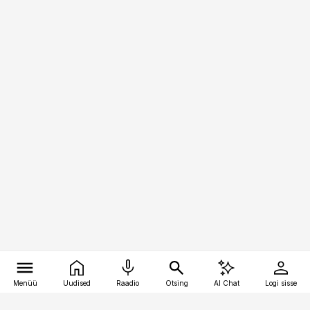
Menüü
Uudised
Raadio
Otsing
AI Chat
Logi sisse