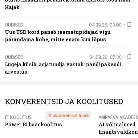
Kajak
UUDISED
04.08.26, 08:00
Uus TSD kord paneb raamatupidajad vigu
parandama kohe, mitte enam kuu lõpus
UUDISED
04.08.26, 07:30
Lugeja küsib, asjatundja vastab: pandipakendi
arvestus
KONVERENTSID JA KOOLITUSED
8 akadeemilist tundi
IT KOOLITUS
ÄRIPÄEVA AKADEE
Power BI baaskoolitus
AI võimalused
finantsvaldko