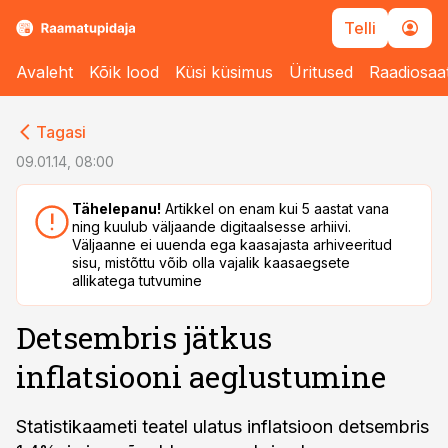
Telli
Avaleht
Kõik lood
Küsi küsimus
Üritused
Raadiosaa
cebook
cebook
Tagasi
Twitter)
Twitter)
09.01.14, 08:00
kedIn
kedIn
Tähelepanu!
Artikkel on enam kui 5 aastat vana
ning kuulub väljaande digitaalsesse arhiivi.
ail
ail
Väljaanne ei uuenda ega kaasajasta arhiveeritud
sisu, mistõttu võib olla vajalik kaasaegsete
k
k
allikatega tutvumine
Detsembris jätkus
inflatsiooni aeglustumine
Statistikaameti teatel ulatus inflatsioon detsembris