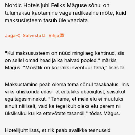
Nordic Hotels juhi Feliks Mäguse sõnul on
tulumaksu kaotamine väga radikaalne mõte, kuid
maksusüsteem tasub üle vaadata.
Jaga
Salvesta
Vihja
"Kui maksusüsteem on nüüd mingi aeg kehtinud, siis
on sellel omad head ja ka halvad pooled,“ märkis
Mägus. "Mõistlik on korralik inventuur teha," lisas ta.
Maksustamine peab olema tema sõnul tasakaalus, mis
viiks ühiskonda edasi, et ei tekiks ebaõiglust, seisakut
ega tagasiminekut. "Tahame, et meie elu ei muutuks
ainult näiliselt, vaid ka tegelikult oleks elu parem nii
üksikisiku kui ka ettevõtete tasandil," tõdes Mägus.
Hotellijuht lisas, et riik peab avalikke teenuseid