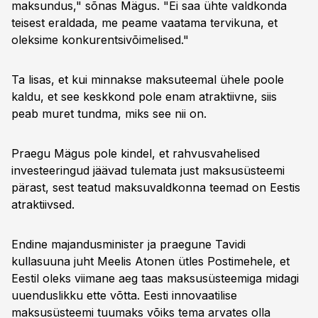
maksundus," sõnas Mägus. "Ei saa ühte valdkonda
teisest eraldada, me peame vaatama tervikuna, et
oleksime konkurentsivõimelised."
Ta lisas, et kui minnakse maksuteemal ühele poole
kaldu, et see keskkond pole enam atraktiivne, siis
peab muret tundma, miks see nii on.
Praegu Mägus pole kindel, et rahvusvahelised
investeeringud jäävad tulemata just maksusüsteemi
pärast, sest teatud maksuvaldkonna teemad on Eestis
atraktiivsed.
Endine majandusminister ja praegune Tavidi
kullasuuna juht Meelis Atonen ütles Postimehele, et
Eestil oleks viimane aeg taas maksusüsteemiga midagi
uuenduslikku ette võtta. Eesti innovaatilise
maksusüsteemi tuumaks võiks tema arvates olla