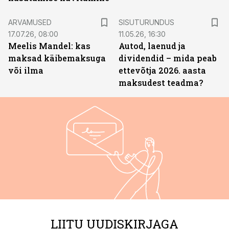
ST
ARVAMUSED
SISUTURUNDUS
17.07.26, 08:00
11.05.26, 16:30
Meelis Mandel: kas
Autod, laenud ja
maksad käibemaksuga
dividendid – mida peab
või ilma
ettevõtja 2026. aasta
maksudest teadma?
LIITU UUDISKIRJAGA