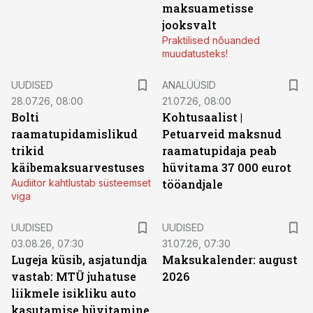
maksuametisse
jooksvalt
Praktilised nõuanded
muudatusteks!
UUDISED
ANALÜÜSID
28.07.26, 08:00
21.07.26, 08:00
Bolti
Kohtusaalist
|
raamatupidamislikud
Petuarveid maksnud
trikid
raamatupidaja peab
käibemaksuarvestuses
hüvitama 37 000 eurot
Audiitor kahtlustab süsteemset
tööandjale
viga
UUDISED
UUDISED
03.08.26, 07:30
31.07.26, 07:30
Lugeja küsib, asjatundja
Maksukalender: august
vastab: MTÜ juhatuse
2026
liikmele isikliku auto
kasutamise hüvitamine