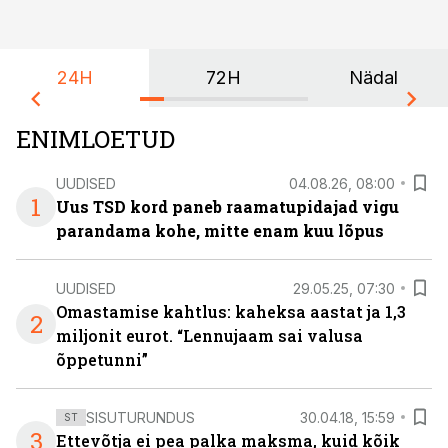
24H
72H
Nädal
ENIMLOETUD
UUDISED
04.08.26, 08:00
1
Uus TSD kord paneb raamatupidajad vigu
parandama kohe, mitte enam kuu lõpus
UUDISED
29.05.25, 07:30
Omastamise kahtlus: kaheksa aastat ja 1,3
2
miljonit eurot. “Lennujaam sai valusa
õppetunni”
SISUTURUNDUS
30.04.18, 15:59
ST
3
Ettevõtja ei pea palka maksma, kuid kõik