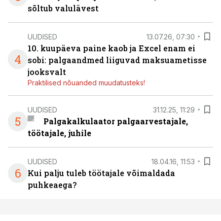
sõltub valulävest
UUDISED
13.07.26, 07:30
10. kuupäeva paine kaob ja Excel enam ei
4
sobi: palgaandmed liiguvad maksuametisse
jooksvalt
Praktilised nõuanded muudatusteks!
UUDISED
31.12.25, 11:29
5
Palgakalkulaator palgaarvestajale,
töötajale, juhile
UUDISED
18.04.16, 11:53
6
Kui palju tuleb töötajale võimaldada
puhkeaega?