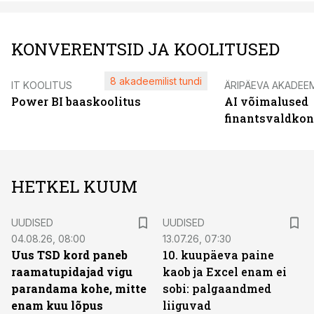
KONVERENTSID JA KOOLITUSED
8 akadeemilist tundi
IT KOOLITUS
ÄRIPÄEVA AKADEE
Power BI baaskoolitus
AI võimalused
finantsvaldko
HETKEL KUUM
UUDISED
UUDISED
04.08.26, 08:00
13.07.26, 07:30
Uus TSD kord paneb
10. kuupäeva paine
raamatupidajad vigu
kaob ja Excel enam ei
parandama kohe, mitte
sobi: palgaandmed
enam kuu lõpus
liiguvad