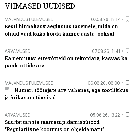
VIIMASED UUDISED
MAJANDUSTULEMUSED
07.08.26, 12:17
Eesti hinnakasv aeglustus tasemele, mida on
olnud vaid kaks korda kümne aasta jooksul
ARVAMUSED
07.08.26, 11:41
Eamets: u
usi ettevõtteid on rekordarv, kasvas ka
pankrottide arv
MAJANDUSTULEMUSED
06.08.26, 08:00
Numeri töötajate arv vähenes, aga tootlikkus
ja ärikasum tõusisid
ARVAMUSED
05.08.26, 13:22
Suurbritannia raamatupidamisbürood:
“Regulatiivne koormus on ohjeldamatu”