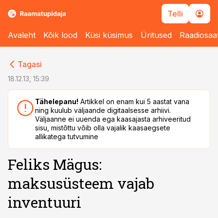
Telli
Avaleht
Kõik lood
Küsi küsimus
Üritused
Raadiosaa
cebook
cebook
Tagasi
Twitter)
Twitter)
18.12.13, 15:39
kedIn
kedIn
Tähelepanu!
Artikkel on enam kui 5 aastat vana
ning kuulub väljaande digitaalsesse arhiivi.
ail
ail
Väljaanne ei uuenda ega kaasajasta arhiveeritud
sisu, mistõttu võib olla vajalik kaasaegsete
k
k
allikatega tutvumine
Feliks Mägus:
maksusüsteem vajab
inventuuri