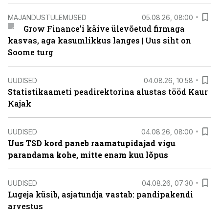
MAJANDUSTULEMUSED
05.08.26, 08:00
Grow Finance’i käive ülevõetud firmaga
kasvas, aga kasumlikkus langes | Uus siht on
Soome turg
UUDISED
04.08.26, 10:58
Statistikaameti peadirektorina alustas tööd Kaur
Kajak
UUDISED
04.08.26, 08:00
Uus TSD kord paneb raamatupidajad vigu
parandama kohe, mitte enam kuu lõpus
UUDISED
04.08.26, 07:30
Lugeja küsib, asjatundja vastab: pandipakendi
arvestus