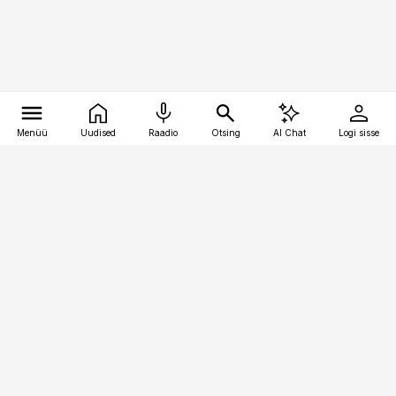
Menüü
Uudised
Raadio
Otsing
AI Chat
Logi sisse
Vana-Lõuna 39/1, 19094 Tallinn
(+372) 667 0111
raamatupidaja@raamatupidaja.ee
Telli
Reklaam
Firmast
Sisu kasutamisõigused
Ajakirjaniku