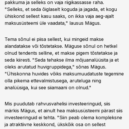
pakkuma ja selleks on vaja riigikassasse raha.
"Selleks, et seda õiglaselt koguda ja jagada, et kogu
ühiskond sellest kasu saaks, on ikka vaja aeg-ajalt
maksusüsteemi üle vaadata," lausus Mägus.
Tema sõnul ei piisa sellest, kui mingeid makse
alandatakse või tõstetakse. Mäguse sõnul on hetkel
olnud tendents selline, et makse pigem tõstetakse ja
seda kiiresti. "Seda tehakse ilma mõjuanalüüsita ja et
oleks arutatud huvigruppidega," sõnas Mägus.
"Ühiskonna huvides võiks maksumuudatuste tegemine
olla pikema ettevalmistusega, aruteluga ning
analüüsiga, kui see siiamaani on olnud."
Mis puudutab rahvusvahelisi investeeringuid, siis
märkis Mägus, et ainult hea maksusüsteemi pärast siis
investeeringuid ei tehta. "Siin peab olema kompleksne
ja atraktiivne keskkond, ükskõik osa on sellest