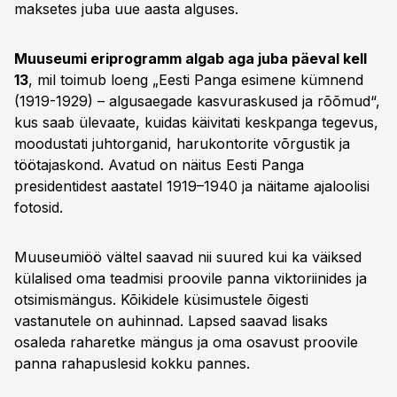
maksetes juba uue aasta alguses.
Muuseumi eriprogramm algab aga juba päeval kell
13
, mil toimub loeng „Eesti Panga esimene kümnend
(1919-1929) – algusaegade kasvuraskused ja rõõmud“,
kus saab ülevaate, kuidas käivitati keskpanga tegevus,
moodustati juhtorganid, harukontorite võrgustik ja
töötajaskond. Avatud on näitus Eesti Panga
presidentidest aastatel 1919–1940 ja näitame ajaloolisi
fotosid.
Muuseumiöö vältel saavad nii suured kui ka väiksed
külalised oma teadmisi proovile panna viktoriinides ja
otsimismängus. Kõikidele küsimustele õigesti
vastanutele on auhinnad. Lapsed saavad lisaks
osaleda raharetke mängus ja oma osavust proovile
panna rahapuslesid kokku pannes.