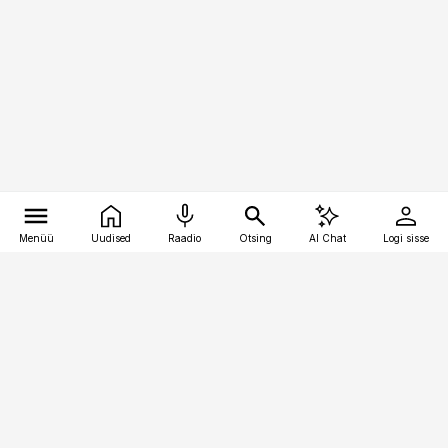
Menüü
Uudised
Raadio
Otsing
AI Chat
Logi sisse
Vana-Lõuna 39/1, 19094 Tallinn
(+372) 667 0111
raamatupidaja@raamatupidaja.ee
Telli
Reklaam