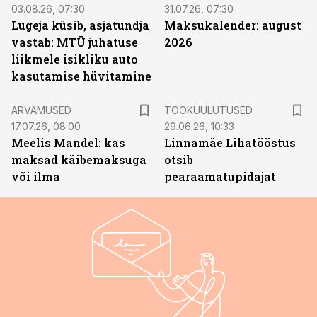
03.08.26, 07:30
31.07.26, 07:30
Lugeja küsib, asjatundja
Maksukalender: august
vastab: MTÜ juhatuse
2026
liikmele isikliku auto
kasutamise hüvitamine
ST
ARVAMUSED
TÖÖKUULUTUSED
17.07.26, 08:00
29.06.26, 10:33
Meelis Mandel: kas
Linnamäe Lihatööstus
maksad käibemaksuga
otsib
või ilma
pearaamatupidajat