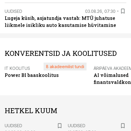
UUDISED
03.08.26, 07:30
Lugeja küsib, asjatundja vastab: MTÜ juhatuse
liikmele isikliku auto kasutamise hüvitamine
KONVERENTSID JA KOOLITUSED
8 akadeemilist tundi
IT KOOLITUS
ÄRIPÄEVA AKADEE
Power BI baaskoolitus
AI võimalused
finantsvaldko
HETKEL KUUM
UUDISED
UUDISED