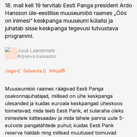
18. mail kell 19 tervitab Eesti Panga president Ardo
Hansson üle-eestilise muuseumiöö raames „Öös
on inimesi“ keskpanga muuseumi külalisi ja
juhatab sisse keskpanga tegevusi tutvustava
programmi.
Juuli Laanemets
Äripäeva kaasautor
Jaga
Salvesta
Vihja
Muuseumiöö raames räägivad Eesti Panga
osakonnajuhatajad, millised on ühe keskpanga
ülesanded ja kuidas euroala keskpangad üheskoos
toimetavad; mida teeb Eesti Pank, et sularaha oleks
inimestele kättesaadav ja mida tähele panna uute 5-
euroste pangatähtede puhul; kuidas Eesti Pank
reserve haldab ning millised muutused toimuvad