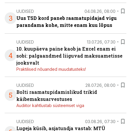
UUDISED
04.08.26, 08:00
3
Uus TSD kord paneb raamatupidajad vigu
parandama kohe, mitte enam kuu lõpus
UUDISED
13.07.26, 07:30
10. kuupäeva paine kaob ja Excel enam ei
4
sobi: palgaandmed liiguvad maksuametisse
jooksvalt
Praktilised nõuanded muudatusteks!
UUDISED
28.07.26, 08:00
Bolti raamatupidamislikud trikid
5
käibemaksuarvestuses
Audiitor kahtlustab süsteemset viga
UUDISED
03.08.26, 07:30
Lugeja küsib, asjatundja vastab: MTÜ