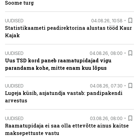
Soome turg
UUDISED
04.08.26, 10:58
Statistikaameti peadirektorina alustas tööd Kaur
Kajak
UUDISED
04.08.26, 08:00
Uus TSD kord paneb raamatupidajad vigu
parandama kohe, mitte enam kuu lõpus
UUDISED
04.08.26, 07:30
Lugeja küsib, asjatundja vastab: pandipakendi
arvestus
UUDISED
03.08.26, 08:00
Raamatupidaja ei saa olla ettevõtte ainus kaitse
maksepettuste vastu