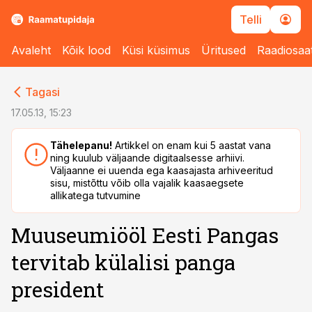
Telli
Avaleht
Kõik lood
Küsi küsimus
Üritused
Raadiosaa
cebook
cebook
Tagasi
Twitter)
Twitter)
17.05.13, 15:23
kedIn
kedIn
Tähelepanu!
Artikkel on enam kui 5 aastat vana
ning kuulub väljaande digitaalsesse arhiivi.
ail
ail
Väljaanne ei uuenda ega kaasajasta arhiveeritud
sisu, mistõttu võib olla vajalik kaasaegsete
k
k
allikatega tutvumine
Muuseumiööl Eesti Pangas
tervitab külalisi panga
president