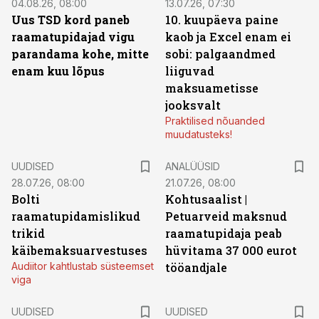
04.08.26, 08:00
13.07.26, 07:30
Uus TSD kord paneb
10. kuupäeva paine
raamatupidajad vigu
kaob ja Excel enam ei
parandama kohe, mitte
sobi: palgaandmed
enam kuu lõpus
liiguvad
maksuametisse
jooksvalt
Praktilised nõuanded
muudatusteks!
UUDISED
ANALÜÜSID
28.07.26, 08:00
21.07.26, 08:00
Bolti
Kohtusaalist
|
raamatupidamislikud
Petuarveid maksnud
trikid
raamatupidaja peab
käibemaksuarvestuses
hüvitama 37 000 eurot
Audiitor kahtlustab süsteemset
tööandjale
viga
UUDISED
UUDISED