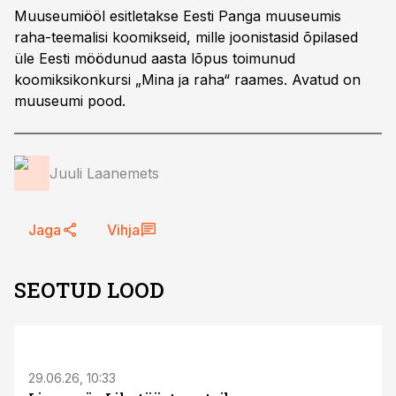
Muuseumiööl esitletakse Eesti Panga muuseumis
raha-teemalisi koomikseid, mille joonistasid õpilased
üle Eesti möödunud aasta lõpus toimunud
koomiksikonkursi „Mina ja raha“ raames. Avatud on
muuseumi pood.
Juuli Laanemets
Jaga
Vihja
SEOTUD LOOD
ST
29.06.26, 10:33