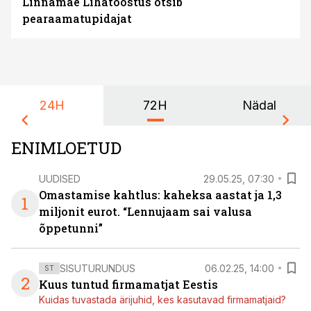
Linnamäe Lihatööstus otsib
pearaamatupidajat
24H
72H
Nädal
ENIMLOETUD
UUDISED
29.05.25, 07:30
Omastamise kahtlus: kaheksa aastat ja 1,3
1
miljonit eurot. “Lennujaam sai valusa
õppetunni”
SISUTURUNDUS
06.02.25, 14:00
ST
2
Kuus tuntud firmamatjat Eestis
Kuidas tuvastada ärijuhid, kes kasutavad firmamatjaid?