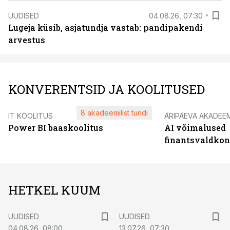
UUDISED
04.08.26, 07:30
Lugeja küsib, asjatundja vastab: pandipakendi
arvestus
KONVERENTSID JA KOOLITUSED
8 akadeemilist tundi
IT KOOLITUS
ÄRIPÄEVA AKADEE
Power BI baaskoolitus
AI võimalused
finantsvaldko
HETKEL KUUM
UUDISED
UUDISED
04.08.26, 08:00
13.07.26, 07:30