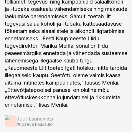
tolliameti tegevusi ning kampaaniaid salaalkoholi
ja -tubaka osakaalu vähendamiseks ning maksude
laekumise parendamiseks. Samuti toetab liit
tegevusi salaalkoholi ja -tubaka kättesaadavuse
tõkestamiseks alaealistele ja alkoholi liigtarbimise
ennetamiseks. Eesti Kaupmeeste Liidu
tegevdirektori Marika Merilai sõnul on liidu
peaeesmärgiks ennetada ja vähendada süsteemse
lähenemisega illegaalse kauba turgu.
„Kaupmeeste Liit toetab igati hoiakut mitte tarbida
illegaalseid kaupu. Seetõttu oleme valmis kaasa
aitama mitmetes kampaaniates,“ lausus Merilai.
„Ettevõtjatepoolsel panusel on oluline mõju
ettevõtluskeskkonna kujundamisel ja rikkumiste
ennetamisel,“ lisas Merilai.
Juuli Laanemets
Äripäeva kaasautor