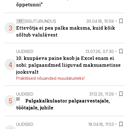
õppetunni”
SISUTURUNDUS
30.04.18, 15:59
ST
3
Ettevõtja ei pea palka maksma, kuid kõik
sõltub valulävest
UUDISED
13.07.26, 07:30
10. kuupäeva paine kaob ja Excel enam ei
4
sobi: palgaandmed liiguvad maksuametisse
jooksvalt
Praktilised nõuanded muudatusteks!
UUDISED
31.12.25, 11:29
5
Palgakalkulaator palgaarvestajale,
töötajale, juhile
UUDISED
18.04.16, 11:53