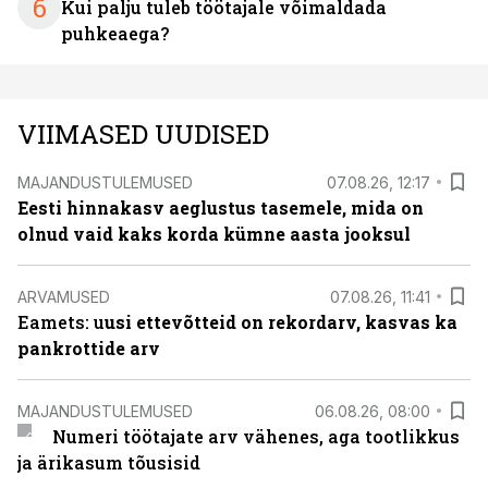
6
Kui palju tuleb töötajale võimaldada
puhkeaega?
VIIMASED UUDISED
MAJANDUSTULEMUSED
07.08.26, 12:17
Eesti hinnakasv aeglustus tasemele, mida on
olnud vaid kaks korda kümne aasta jooksul
ARVAMUSED
07.08.26, 11:41
Eamets: u
usi ettevõtteid on rekordarv, kasvas ka
pankrottide arv
MAJANDUSTULEMUSED
06.08.26, 08:00
Numeri töötajate arv vähenes, aga tootlikkus
ja ärikasum tõusisid