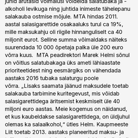
juhid arutasid võimalusi võidelda salatubaka ja -
alkoholi levikuga ning juhtida inimeste tähelepanu
salakauba ostmise mõjule. MTA hindas 2011.
aastal salasigarettide osakaaluks turul ca 19%,
mille maksukahju oli riigile hinnanguliselt ca 40
miljonit eurot. Selline summa võimaldaks näiteks
suurendada 10 000 õpetaja palka üle 200 euro
võrra kuus. MTA peadirektori Marek Helmi sõnul
on võitlus salatubakaga üks ameti lähiaastate
prioriteetidest ning eesmärgiks on vähendada
aastaks 2016 tubaka salaturgu poole
võrra. „Lisaks saamata jäänud maksudele toetab
salakauba tarbimine kuritegevust, mis võidab
salasigarettidega äritsemist keskmiselt üle 40
miljoni euro aastas. Meie kogemus on näidanud,
et kus kaubeldakse salasigarettidega, on üldjuhul
olemas ka salaalkohol,“ ütles Helm. Kaupmeeste
Liit toetab 2013. aastaks planeeritud maksu- ja