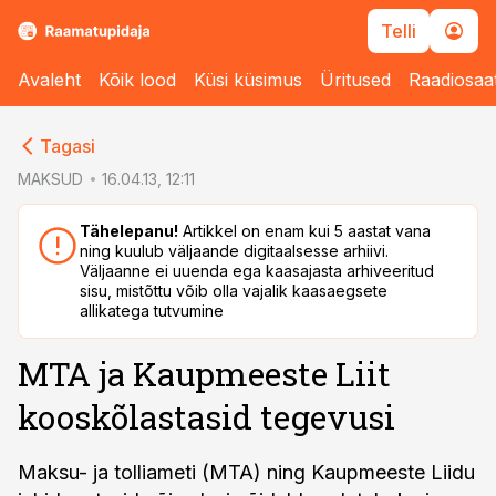
Telli
Avaleht
Kõik lood
Küsi küsimus
Üritused
Raadiosaa
cebook
cebook
Tagasi
Twitter)
Twitter)
MAKSUD
16.04.13, 12:11
kedIn
kedIn
Tähelepanu!
Artikkel on enam kui 5 aastat vana
ning kuulub väljaande digitaalsesse arhiivi.
ail
ail
Väljaanne ei uuenda ega kaasajasta arhiveeritud
sisu, mistõttu võib olla vajalik kaasaegsete
k
k
allikatega tutvumine
MTA ja Kaupmeeste Liit
kooskõlastasid tegevusi
Maksu- ja tolliameti (MTA) ning Kaupmeeste Liidu