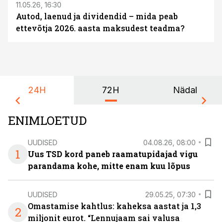
11.05.26, 16:30
Autod, laenud ja dividendid – mida peab
ettevõtja 2026. aasta maksudest teadma?
24H
72H
Nädal
ENIMLOETUD
UUDISED
04.08.26, 08:00
1
Uus TSD kord paneb raamatupidajad vigu
parandama kohe, mitte enam kuu lõpus
UUDISED
29.05.25, 07:30
Omastamise kahtlus: kaheksa aastat ja 1,3
2
miljonit eurot. “Lennujaam sai valusa