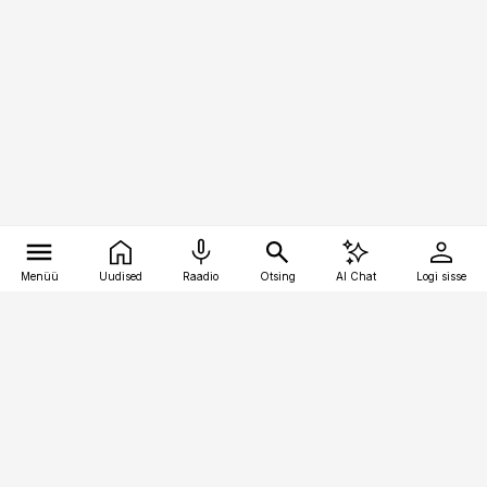
Menüü
Uudised
Raadio
Otsing
AI Chat
Logi sisse
Vana-Lõuna 39/1, 19094 Tallinn
(+372) 667 0111
raamatupidaja@raamatupidaja.ee