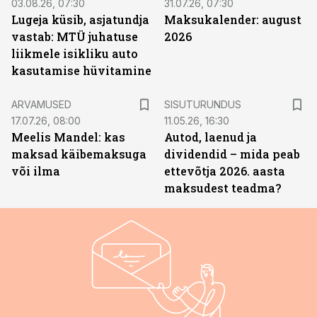
03.08.26, 07:30
31.07.26, 07:30
Lugeja küsib, asjatundja
Maksukalender: august
vastab: MTÜ juhatuse
2026
liikmele isikliku auto
kasutamise hüvitamine
ST
ARVAMUSED
SISUTURUNDUS
17.07.26, 08:00
11.05.26, 16:30
Meelis Mandel: kas
Autod, laenud ja
maksad käibemaksuga
dividendid – mida peab
või ilma
ettevõtja 2026. aasta
maksudest teadma?