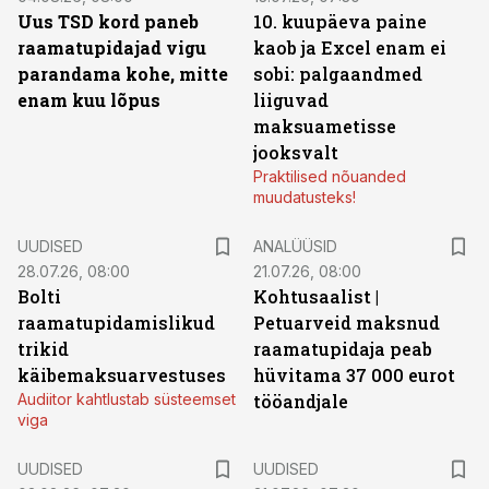
Uus TSD kord paneb
10. kuupäeva paine
raamatupidajad vigu
kaob ja Excel enam ei
parandama kohe, mitte
sobi: palgaandmed
enam kuu lõpus
liiguvad
maksuametisse
jooksvalt
Praktilised nõuanded
muudatusteks!
UUDISED
ANALÜÜSID
28.07.26, 08:00
21.07.26, 08:00
Bolti
Kohtusaalist
|
raamatupidamislikud
Petuarveid maksnud
trikid
raamatupidaja peab
käibemaksuarvestuses
hüvitama 37 000 eurot
Audiitor kahtlustab süsteemset
tööandjale
viga
UUDISED
UUDISED