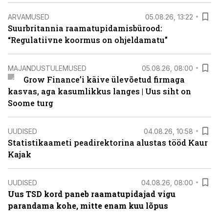
ARVAMUSED
05.08.26, 13:22
Suurbritannia raamatupidamisbürood:
“Regulatiivne koormus on ohjeldamatu”
MAJANDUSTULEMUSED
05.08.26, 08:00
Grow Finance’i käive ülevõetud firmaga
kasvas, aga kasumlikkus langes | Uus siht on
Soome turg
UUDISED
04.08.26, 10:58
Statistikaameti peadirektorina alustas tööd Kaur
Kajak
UUDISED
04.08.26, 08:00
Uus TSD kord paneb raamatupidajad vigu
parandama kohe, mitte enam kuu lõpus