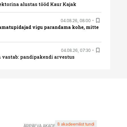
ektorina alustas tööd Kaur Kajak
04.08.26, 08:00
amatupidajad vigu parandama kohe, mitte
04.08.26, 07:30
ja vastab: pandipakendi arvestus
8 akadeemilist tundi
Kasuta ä
ÄRIPÄEVA AKADEEMIA