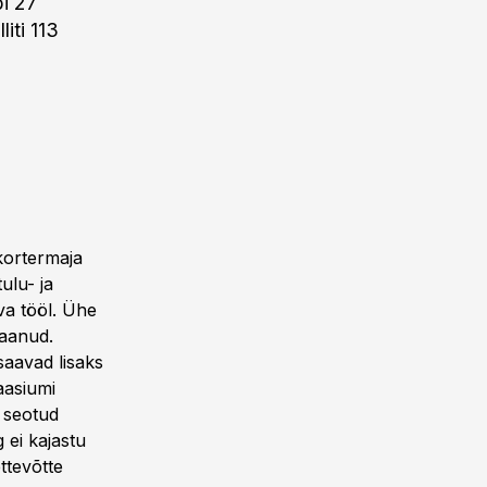
bi 27
liti 113
 kortermaja
tulu- ja
eva tööl. Ühe
saanud.
saavad lisaks
aasiumi
a seotud
g ei kajastu
ttevõtte