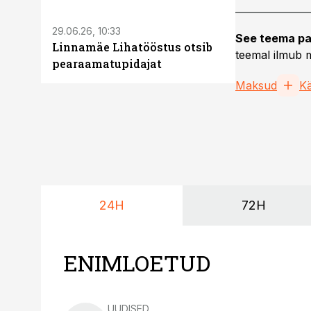
29.06.26, 10:33
See teema pa
Linnamäe Lihatööstus otsib
teemal ilmub m
pearaamatupidajat
Maksud
K
24H
72H
ENIMLOETUD
UUDISED