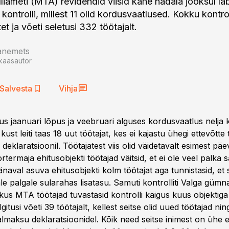
lliameti (MTA) revidendid viisid kahe nädala jooksul lä
 kontrolli, millest 11 olid kordusvaatlused. Kokku kontrol
et ja võeti seletusi 332 töötajalt.
aanemets
kaasautor
Salvesta
Vihja
mus jaanuari lõpus ja veebruari alguses kordusvaatlus nelja
 kust leiti taas 18 uut töötajat, kes ei kajastu ühegi ettevõtte 
deklaratsioonil. Töötajatest viis olid väidetavalt esimest pä
ortermaja ehitusobjekti töötajad väitsid, et ei ole veel palka 
aval asuva ehitusobjekti kolm töötajat aga tunnistasid, et 
le palgale sularahas lisatasu. Samuti kontrolliti Valga gümn
 kus MTA töötajad tuvastasid kontrolli käigus kuus objektig
gitusi võeti 39 töötajalt, kellest seitse olid uued töötajad nin
aalmaksu deklaratsioonidel. Kõik need seitse inimest on ühe e