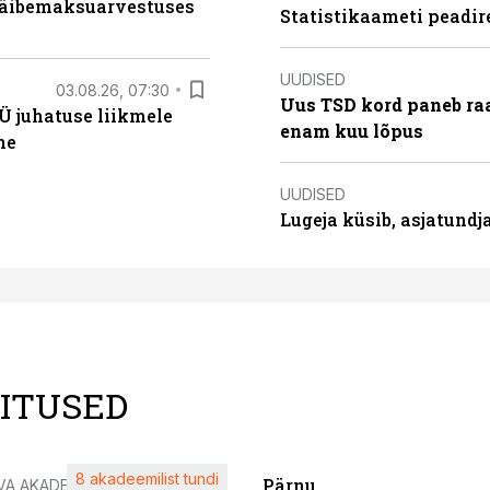
 käibemaksuarvestuses
Statistikaameti peadir
UUDISED
03.08.26, 07:30
Uus TSD kord paneb ra
Ü juhatuse liikmele
enam kuu lõpus
ne
UUDISED
Lugeja küsib, asjatund
LITUSED
8 akadeemilist tundi
Pärnu
VA AKADEEMIA