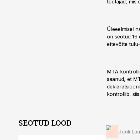
töötajad, mis 
Üleeelmisel n
on seotud 16 e
ettevõtte tulu
MTA kontrolli
saanud, et MTA
deklaratsiooni
kontrollib, si
SEOTUD LOOD
Juuli La
ST