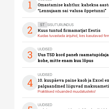
1
Omastamise kahtlus: kaheksa aastat 
“Lennujaam sai valusa õppetunni”
ST
SISUTURUNDUS
2
Kuus tuntud firmamatjat Eestis
Kuidas tuvastada ärijuhid, kes kasutavad fir
UUDISED
3
Uus TSD kord paneb raamatupidaj
kohe, mitte enam kuu lõpus
UUDISED
4
10. kuupäeva paine kaob ja Excel en
palgaandmed liiguvad maksuameti
Praktilised nõuanded muudatusteks!
UUDISED