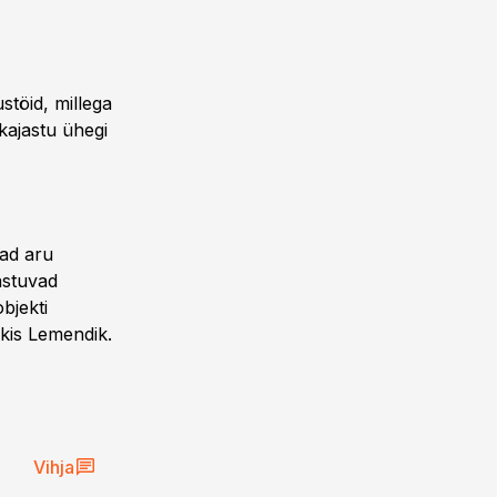
stöid, millega
 kajastu ühegi
jad aru
jastuvad
bjekti
ärkis Lemendik.
Vihja