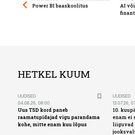
Power BI baaskoolitus
AI võ
finan
HETKEL KUUM
UUDISED
UUDISED
04.08.26, 08:00
13.07.26, 0
Uus TSD kord paneb
10. kuup
raamatupidajad vigu parandama
enam ei 
kohe, mitte enam kuu lõpus
liiguvad
jooksval