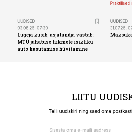
Praktilise
UUDISED
UUDISED
03.08.26, 07:30
31.07.26, 0
Lugeja küsib, asjatundja vastab:
Maksukal
MTÜ juhatuse liikmele isikliku
auto kasutamise hüvitamine
LIITU UUDIS
Telli uudiskiri ning saad oma postkas