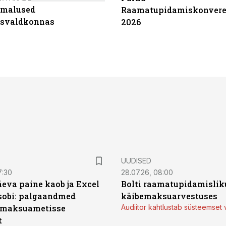
imalused
Raamatupidamiskonvere
tsvaldkonnas
2026
UUDISED
7:30
28.07.26, 08:00
äeva paine kaob ja Excel
Bolti raamatupidamisliku
sobi: palgaandmed
käibemaksuarvestuses
 maksuametisse
Audiitor kahtlustab süsteemset 
t