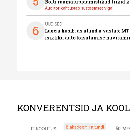
5
Bolti raamatupidamislikud trikid
Audiitor kahtlustab süsteemset viga
UUDISED
6
Lugeja küsib, asjatundja vastab: MT
isikliku auto kasutamise hüvitami
KONVERENTSID JA KOO
8 akadeemilist tundi
IT KOOLITUS
ÄRIPÄE