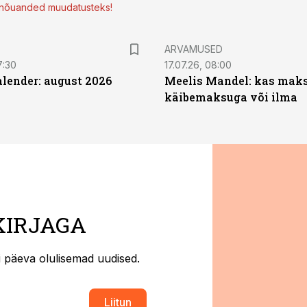
d nõuanded muudatusteks!
ARVAMUSED
7:30
17.07.26, 08:00
ender: august 2026
Meelis Mandel: kas mak
käibemaksuga või ilma
KIRJAGA
ti päeva olulisemad uudised.
Liitun