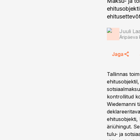
Maksu- ja to
ehitusobjekti
ehitusettevõt
Juuli L
Äripäeva 
Jaga
Tallinnas toi
ehitusobjektil,
sotsiaalmaksu 
kontrollitud k
Wiedemanni tän
deklareeritava
ehitusobjekti,
äriühingut. Sel
tulu- ja sotsi