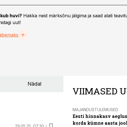
kub huvi?
Hakka neid märksõnu jälgima ja saad alati teavitu
idagi uut!
äibemaks
Nädal
VIIMASED U
MAJANDUSTULEMUSED
Eesti hinnakasv aeglus
korda kümne aasta joo
29.05.25, 07:30