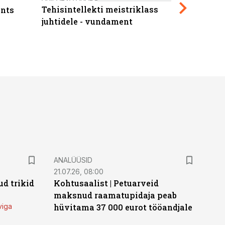
Tehisintellekti meistriklass
nts
maksuva
juhtidele - vundament
ANALÜÜSID
21.07.26, 08:00
d trikid
Kohtusaalist
|
Petuarveid
maksnud raamatupidaja peab
viga
hüvitama 37 000 eurot tööandjale