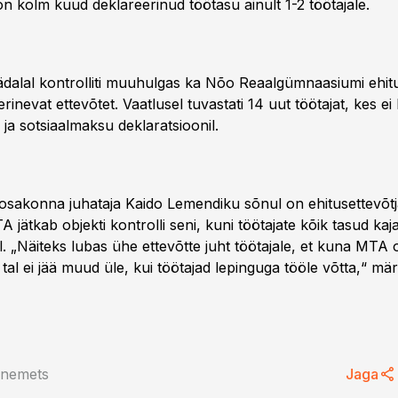
on kolm kuud deklareerinud töötasu ainult 1-2 töötajale.
ädalal kontrolliti muuhulgas ka Nõo Reaalgümnaasiumi ehitu
rinevat ettevõtet. Vaatlusel tuvastati 14 uut töötajat, kes ei
- ja sotsiaalmaksu deklaratsioonil.
osakonna juhataja Kaido Lemendiku sõnul on ehitusettevõt
 jätkab objekti kontrolli seni, kuni töötajate kõik tasud ka
l. „Näiteks lubas ühe ettevõtte juht töötajale, et kuna MTA o
is tal ei jää muud üle, kui töötajad lepinguga tööle võtta,“ m
anemets
Jaga