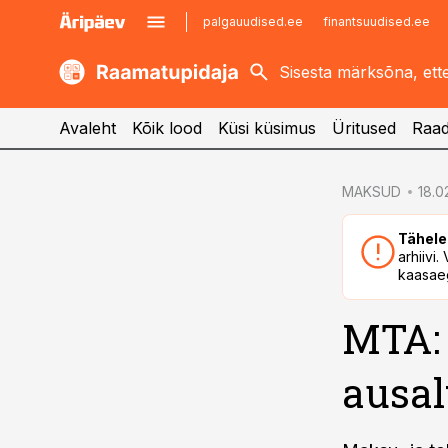
palgauudised.ee
finantsuudised.ee
kaubandus.ee
imelineajalugu.ee
kinnisvarauudised.ee
imelineteadus.ee
Avaleht
Kõik lood
Küsi küsimus
Üritused
Raad
cebook
cebook
MAKSUD
18.0
Twitter)
Twitter)
Tähele
kedIn
kedIn
arhiivi
kaasaeg
ail
ail
MTA: 
k
k
ausal