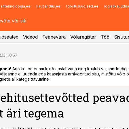
aritehnoloogia.ee
kaubandus.ee
toostusuudised.ee
logistikauudi
Infopank
Radar
iosaated
Videod
Teabevara
Võlaregister
Töö
Sisutu
2.13, 10:57
panu!
Artikkel on enam kui 5 aastat vana ning kuulub väljaande digi
. Väljaanne ei uuenda ega kaasajasta arhiveeritud sisu, mistõttu võib ol
sete allikatega tutvumine
ehitusettevõtted peava
t äri tegema