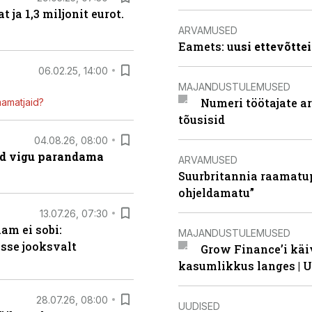
ja 1,3 miljonit eurot.
ARVAMUSED
Eamets: u
usi ettevõtte
06.02.25, 14:00
MAJANDUSTULEMUSED
Numeri töötajate a
mamatjaid?
tõusisid
04.08.26, 08:00
ad vigu parandama
ARVAMUSED
Suurbritannia raamatu
ohjeldamatu”
13.07.26, 07:30
am ei sobi:
MAJANDUSTULEMUSED
sse jooksvalt
Grow Finance’i käi
kasumlikkus langes | U
28.07.26, 08:00
UUDISED