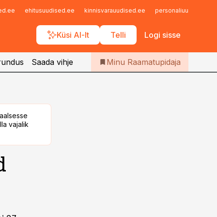
Iseteenindus
sed.ee
ehitusuudised.ee
kinnisvarauudised.ee
personaliuudised.ee
Telli Raamatupidaja
Küsi AI-lt
Telli
Logi sisse
rundus
Saada vihje
Minu Raamatupidaja
taalsesse
la vajalik
d