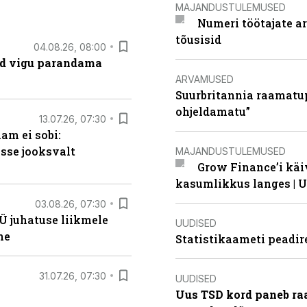
MAJANDUSTULEMUSED
Numeri töötajate a
tõusisid
04.08.26, 08:00
ad vigu parandama
ARVAMUSED
Suurbritannia raamatu
ohjeldamatu”
13.07.26, 07:30
am ei sobi:
sse jooksvalt
MAJANDUSTULEMUSED
Grow Finance’i käi
kasumlikkus langes | U
03.08.26, 07:30
Ü juhatuse liikmele
UUDISED
ne
Statistikaameti peadir
31.07.26, 07:30
UUDISED
Uus TSD kord paneb ra