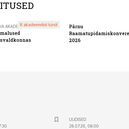
LITUSED
8 akadeemilist tundi
Pärnu
VA AKADEEMIA
imalused
Raamatupidamiskonvere
tsvaldkonnas
2026
UUDISED
7:30
28.07.26, 08:00