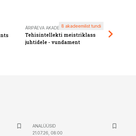
8 akadeemilist tundi
Kasuta ä
ÄRIPÄEVA AKADEEMIA
Tehisintellekti meistriklass
nts
maksuva
juhtidele - vundament
ANALÜÜSID
21.07.26, 08:00