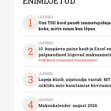
ENIMLOETUD
UUDISED
1
Uus TSD kord paneb raamatupidaj
kohe, mitte enam kuu lõpus
UUDISED
2
10. kuupäeva paine kaob ja Excel en
palgaandmed liiguvad maksuameti
Praktilised nõuanded muudatusteks!
UUDISED
3
Lugeja küsib, asjatundja vastab: MT
isikliku auto kasutamise hüvitami
UUDISED
4
Maksukalender: august 2026