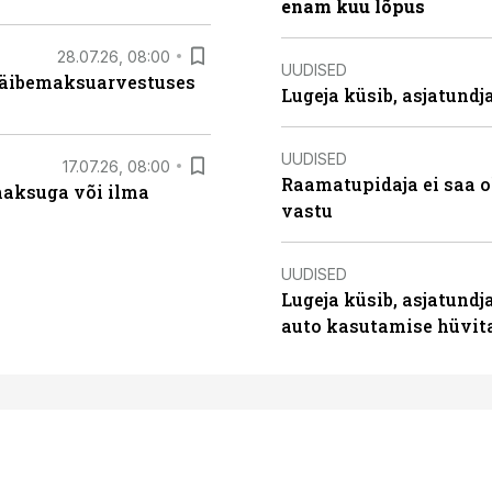
enam kuu lõpus
28.07.26, 08:00
UUDISED
 käibemaksuarvestuses
Lugeja küsib, asjatund
UUDISED
17.07.26, 08:00
Raamatupidaja ei saa o
aksuga või ilma
vastu
UUDISED
Lugeja küsib, asjatundj
auto kasutamise hüvi