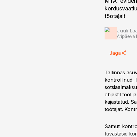
MTA revidendi
kordusvaatlus
töötajalt.
Juuli L
Äripäeva 
Jaga
Tallinnas asu
kontrollinud, l
sotsiaalmaksu 
objektil tööl 
kajastatud. Sa
töötajat. Kont
Samuti kontrol
tuvastasid kon