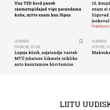
Uus TSD kord paneb
10. kuup
raamatupidajad vigu parandama
enam ei 
kohe, mitte enam kuu lõpus
liiguvad
jooksval
Praktilise
UUDISED
UUDISED
03.08.26, 07:30
31.07.26, 0
Lugeja küsib, asjatundja vastab:
Maksukal
MTÜ juhatuse liikmele isikliku
auto kasutamise hüvitamine
LIITU UUDIS