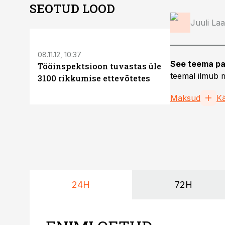
SEOTUD LOOD
Juuli La
08.11.12, 10:37
01.11.12, 16:51
See teema pa
Tööinspektsioon tuvastas üle
Marek Helm
teemal ilmub m
3100 rikkumise ettevõtetes
majutussek
käibedekla
Maksud
K
24H
72H