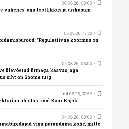
06.08.26, 08:00
rv vähenes, aga tootlikkus ja ärikasum
05.08.26, 13:22
pidamisbürood: “Regulatiivne koormus on
05.08.26, 08:00
ve ülevõetud firmaga kasvas, aga
us siht on Soome turg
04.08.26, 10:58
ektorina alustas tööd Kaur Kajak
04.08.26, 08:00
amatupidajad vigu parandama kohe, mitte