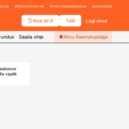
Iseteenindus
sed.ee
ehitusuudised.ee
kinnisvarauudised.ee
personaliuudised.ee
Telli Raamatupidaja
Küsi AI-lt
Telli
Logi sisse
rundus
Saada vihje
Minu Raamatupidaja
taalsesse
la vajalik