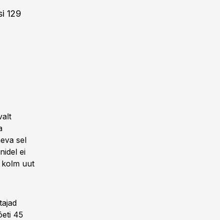
si 129
alt
a
äeva sel
nidel ei
i kolm uut
tajad
õeti 45