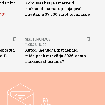
d trikid
Kohtusaalist
|
Petuarveid
maksnud raamatupidaja peab
viga
hüvitama 37 000 eurot tööandjale
ST
SISUTURUNDUS
11.05.26, 16:30
sitatud!
Autod, laenud ja dividendid –
slik
mida peab ettevõtja 2026. aasta
maksudest teadma?