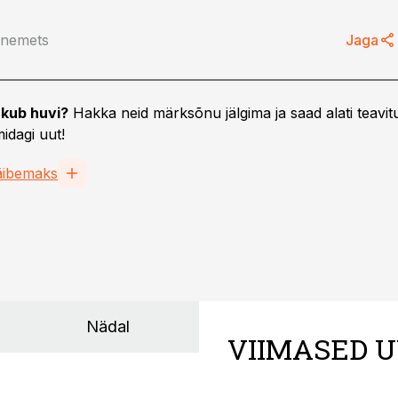
anemets
Jaga
ST
29.06.26, 10:33
kub huvi?
Hakka neid märksõnu jälgima ja saad alati teavitu
: 400% tõusis
Linnamäe Lihatööstus otsib
idagi uut!
toris
pearaamatupidajat
reerimine
äibemaks
Nädal
VIIMASED U