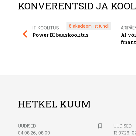
KONVERENTSID JA KOO
8 akadeemilist tundi
IT KOOLITUS
ÄRIPÄE
Power BI baaskoolitus
AI võ
finan
HETKEL KUUM
UUDISED
UUDISED
04.08.26, 08:00
13.07.26, 0