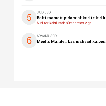
UUDISED
5
Bolti raamatupidamislikud trikid
Audiitor kahtlustab süsteemset viga
ARVAMUSED
6
Meelis Mandel: kas maksad käibem