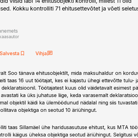
d viisid läbi 14 ehitusobjekti kontrolli, millest 11 olid
ed. Kokku kontrolliti 71 ehitusettevõtet ja võeti seletu
aanemets
kaasautor
Salvesta
Vihja
valt Soo tänava ehitusobjektilt, mida maksuhaldur on korduv
eiti taas 16 uut töötajat, kes ei kajastu ühegi ettevõtte tulu- j
deklaratsioonil. Töötajatest kuus olid väidetavalt esimest p
ja avastati ka üks juhatuse liige, keda varasemalt deklaratsioo
mal objektil käidi ka ülemöödunud nädalal ning siis tuvastat
rollitava objektiga on seotud 10 äriühingut.
liti taas Sillamäel ühe haridusasutuse ehitust, kus MTA töö
trolli käigus üheksa objektiga seotud äriühingut. Selgitusi v