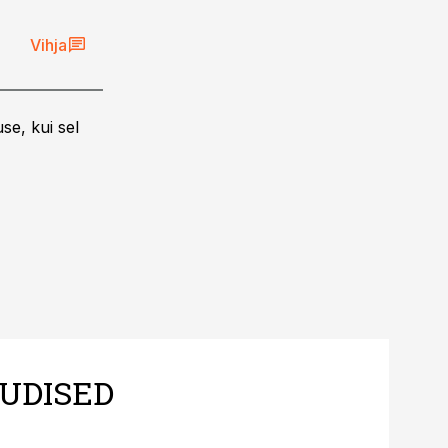
Vihja
se, kui sel
UDISED