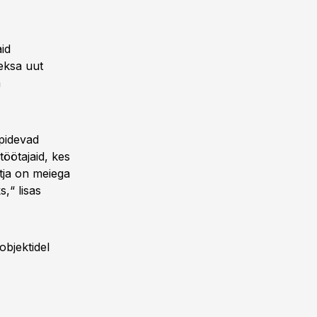
id
heksa uut
a
pidevad
töötajaid, kes
õtja on meiega
,“ lisas
bjektidel