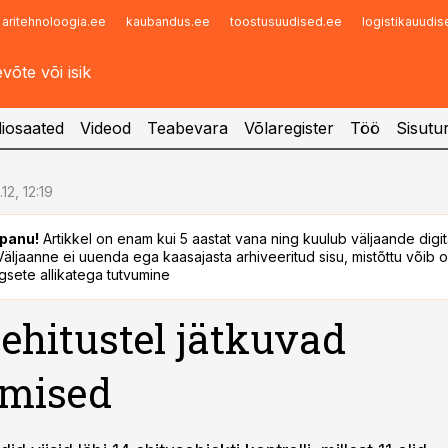
aritehnoloogia.ee
kaubandus.ee
toostusuudised.ee
logistikauudi
Infopank
Radar
iosaated
Videod
Teabevara
Võlaregister
Töö
Sisutu
.12, 12:19
panu!
Artikkel on enam kui 5 aastat vana ning kuulub väljaande digi
. Väljaanne ei uuenda ega kaasajasta arhiveeritud sisu, mistõttu võib ol
sete allikatega tutvumine
ehitustel jätkuvad
umised