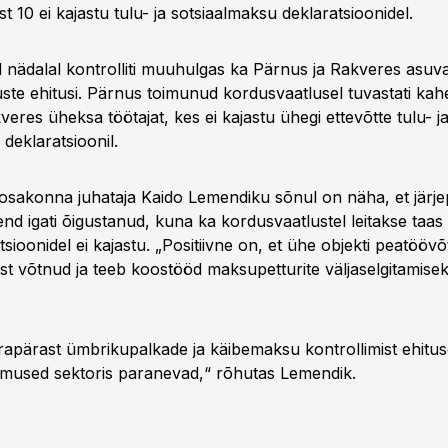
est 10 ei kajastu tulu- ja sotsiaalmaksu deklaratsioonidel.
ädalal kontrolliti muuhulgas ka Pärnus ja Rakveres asuva
tuste ehitusi. Pärnus toimunud kordusvaatlusel tuvastati ka
kveres üheksa töötajat, kes ei kajastu ühegi ettevõtte tulu- j
deklaratsioonil.
osakonna juhataja Kaido Lemendiku sõnul on näha, et järje
end igati õigustanud, kuna ka kordusvaatlustel leitakse taas 
ioonidel ei kajastu. „Positiivne on, et ühe objekti peatööv
t võtnud ja teeb koostööd maksupetturite väljaselgitamiseks
apärast ümbrikupalkade ja käibemaksu kontrollimist ehituso
lemused sektoris paranevad,“ rõhutas Lemendik.