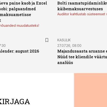
äeva paine kaob ja Excel
Bolti raamatupidamisliku
sobi: palgaandmed
käibemaksuarvestuses
 maksuametisse
Audiitor kahtlustab süsteemset 
t
d nõuanded muudatusteks!
KASULIK
7:30
27.07.26, 08:00
ender: august 2026
Majandusaasta aruanne e
Nüüd tee kliendile väärtu
analüüs
KIRJAGA