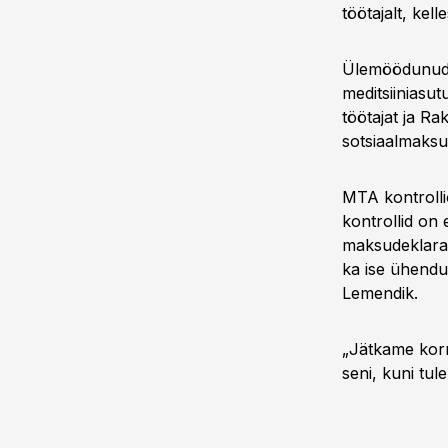
töötajalt, kell
Ülemöödunud n
meditsiiniasu
töötajat ja Ra
sotsiaalmaksu 
MTA kontrolli
kontrollid on 
maksudeklarats
ka ise ühendus
Lemendik.
„Jätkame korr
seni, kuni tu