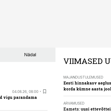
Nädal
VIIMASED U
MAJANDUSTULEMUSED
Eesti hinnakasv aeglus
korda kümne aasta joo
04.08.26, 08:00
ad vigu parandama
ARVAMUSED
Eamets: u
usi ettevõtte