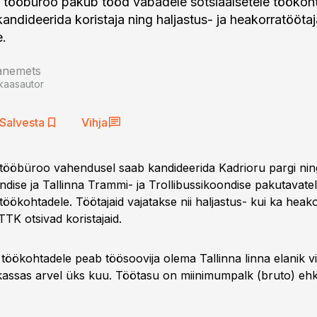
na tööbüroo pakub tööd vabadele sotsiaalsetele töökoh
andideerida koristaja ning haljastus- ja heakorratöötaj
e.
aanemets
kaasautor
Salvesta
Vihja
a tööbüroo vahendusel saab kandideerida Kadrioru pargi nin
dise ja Tallinna Trammi- ja Trollibussikoondise pakutavate
 töökohtadele. Töötajaid vajatakse nii haljastus- kui ka hea
TK otsivad koristajaid.
 töökohtadele peab töösoovija olema Tallinna linna elanik v
kassas arvel üks kuu. Töötasu on miinimumpalk (bruto) eh