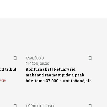
ANALÜÜSID
21.07.26, 08:00
d trikid
Kohtusaalist
|
Petuarveid
maksnud raamatupidaja peab
viga
hüvitama 37 000 eurot tööandjale
ST
TÖÖKUULUTUSED