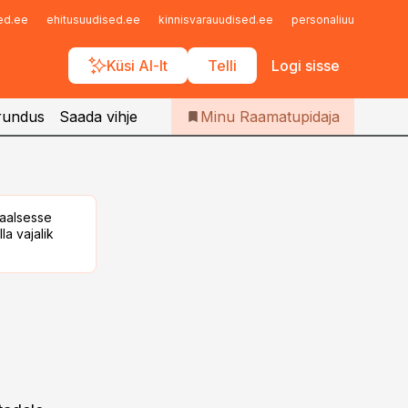
Iseteenindus
sed.ee
ehitusuudised.ee
kinnisvarauudised.ee
personaliuudised.ee
Telli Raamatupidaja
Küsi AI-lt
Telli
Logi sisse
rundus
Saada vihje
Minu Raamatupidaja
taalsesse
la vajalik