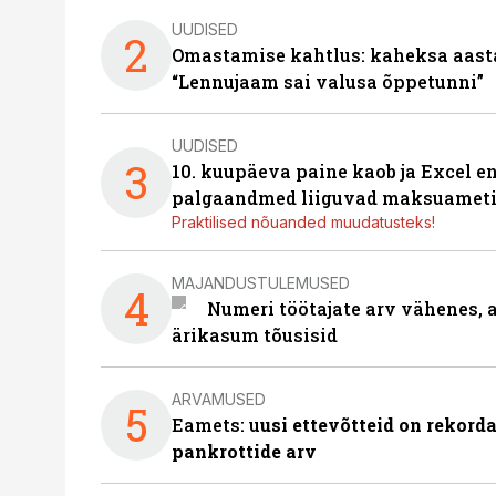
UUDISED
2
Omastamise kahtlus: kaheksa aastat 
“Lennujaam sai valusa õppetunni”
UUDISED
3
10. kuupäeva paine kaob ja Excel en
palgaandmed liiguvad maksuameti
Praktilised nõuanded muudatusteks!
MAJANDUSTULEMUSED
4
Numeri töötajate arv vähenes, a
ärikasum tõusisid
ARVAMUSED
5
Eamets: u
usi ettevõtteid on rekord
pankrottide arv