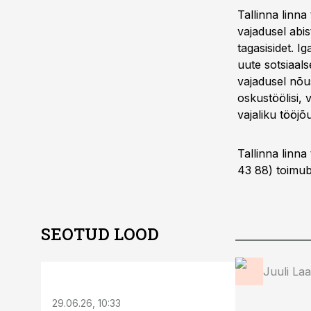
Tallinna linna
vajadusel abis
tagasisidet. I
uute sotsiaals
vajadusel nõus
oskustöölisi,
vajaliku tööjõu
Tallinna linna
43 88) toimub 
SEOTUD LOOD
ST
Juuli La
29.06.26, 10:33