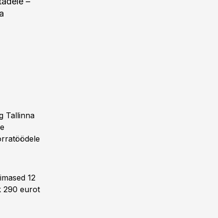
tadele –
a
g Tallinna
le
korratöödele
iimased 12
k 290 eurot