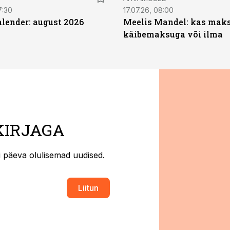
7:30
17.07.26, 08:00
ender: august 2026
Meelis Mandel: kas mak
käibemaksuga või ilma
KIRJAGA
ti päeva olulisemad uudised.
Liitun