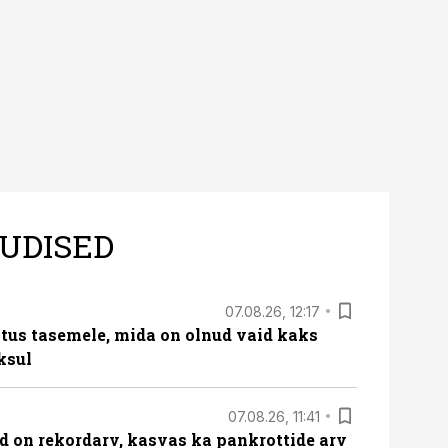
UDISED
07.08.26, 12:17
tus tasemele, mida on olnud vaid kaks
ksul
07.08.26, 11:41
id on rekordarv, kasvas ka pankrottide arv