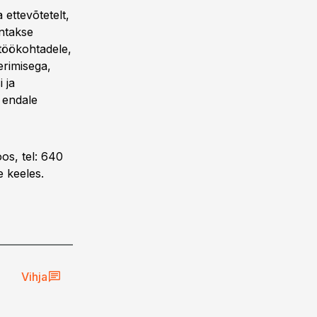
 ettevõtetelt,
antakse
 töökohtadele,
erimisega,
 ja
 endale
os, tel: 640
e keeles.
Vihja