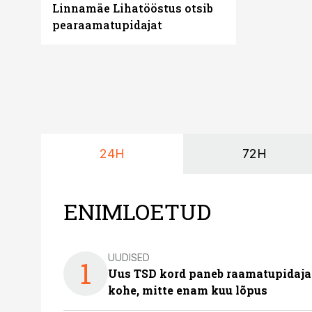
Linnamäe Lihatööstus otsib
pearaamatupidajat
24H
72H
ENIMLOETUD
UUDISED
1
Uus TSD kord paneb raamatupidaj
kohe, mitte enam kuu lõpus