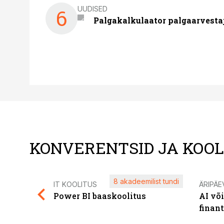
UUDISED
6
Palgakalkulaator palgaarvestaja
KONVERENTSID JA KOO
8 akadeemilist tundi
IT KOOLITUS
ÄRIPÄE
Power BI baaskoolitus
AI võ
finan