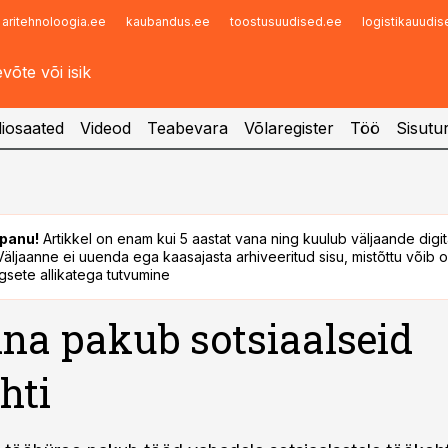
aritehnoloogia.ee
kaubandus.ee
toostusuudised.ee
logistikauudi
Infopank
Radar
iosaated
Videod
Teabevara
Võlaregister
Töö
Sisutu
panu!
Artikkel on enam kui 5 aastat vana ning kuulub väljaande digi
. Väljaanne ei uuenda ega kaasajasta arhiveeritud sisu, mistõttu võib ol
sete allikatega tutvumine
nna pakub sotsiaalseid
hti