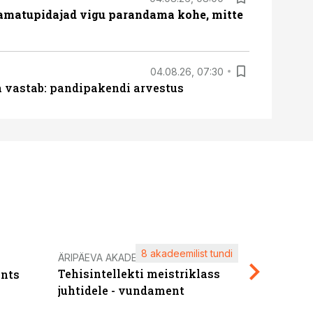
amatupidajad vigu parandama kohe, mitte
04.08.26, 07:30
ja vastab: pandipakendi arvestus
8 akadeemilist tundi
Kasuta ä
ÄRIPÄEVA AKADEEMIA
Tehisintellekti meistriklass
nts
maksuva
juhtidele - vundament