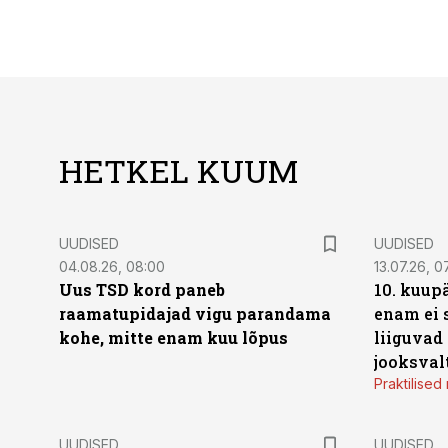
HETKEL KUUM
UUDISED
UUDISED
04.08.26, 08:00
13.07.26, 0
Uus TSD kord paneb
10. kuup
raamatupidajad vigu parandama
enam ei 
kohe, mitte enam kuu lõpus
liiguvad
jooksval
Praktilise
UUDISED
UUDISED