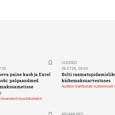
UUDISED
7:30
28.07.26, 08:00
äeva paine kaob ja Excel
Bolti raamatupidamisliku
sobi: palgaandmed
käibemaksuarvestuses
 maksuametisse
Audiitor kahtlustab süsteemset 
t
d nõuanded muudatusteks!
ARVAMUSED