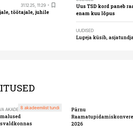
31.12.25, 11:29
Uus TSD kord paneb ra
le, töötajale, juhile
enam kuu lõpus
UUDISED
Lugeja küsib, asjatund
LITUSED
8 akadeemilist tundi
Pärnu
VA AKADEEMIA
imalused
Raamatupidamiskonvere
tsvaldkonnas
2026