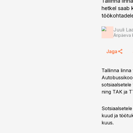
Tallinna lin
hetkel saab k
töökohtadel
Juuli L
Äripäeva 
Jaga
Tallinna linn
Autobussikoon
sotsiaalsetele
ning TAK ja TT
Sotsiaalsetele
kuud ja töötu
kuus.