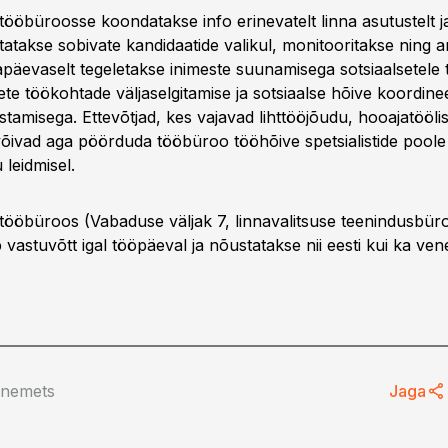
 tööbüroosse koondatakse info erinevatelt linna asutustelt ja
tatakse sobivate kandidaatide valikul, monitooritakse ning 
gapäevaselt tegeletakse inimeste suunamisega sotsiaalsetele
ete töökohtade väljaselgitamise ja sotsiaalse hõive koordine
tamisega. Ettevõtjad, kes vajavad lihttööjõudu, hooajatöölisi
 võivad aga pöörduda tööbüroo tööhõive spetsialistide poole
 leidmisel.
 tööbüroos (Vabaduse väljak 7, linnavalitsuse teenindusbüro
vastuvõtt igal tööpäeval ja nõustatakse nii eesti kui ka ven
anemets
Jaga