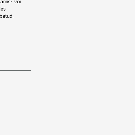
amis- või
des
ubatud.