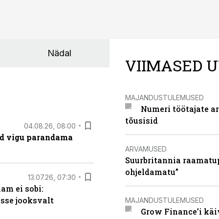
Nädal
VIIMASED U
MAJANDUSTULEMUSED
Numeri töötajate a
tõusisid
04.08.26, 08:00
ad vigu parandama
ARVAMUSED
Suurbritannia raamatu
ohjeldamatu”
13.07.26, 07:30
am ei sobi:
sse jooksvalt
MAJANDUSTULEMUSED
Grow Finance’i käi