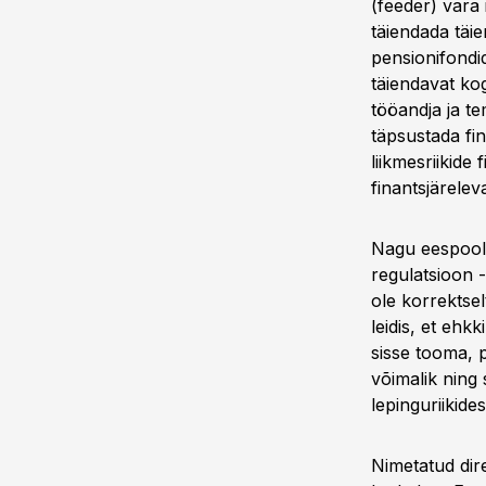
(feeder) vara 
täiendada täi
pensionifondi
täiendavat kog
tööandja ja t
täpsustada fin
liikmesriikide
finantsjärele
Nagu eespool 
regulatsioon 
ole korrektse
leidis, et eh
sisse tooma, 
võimalik ning
lepinguriikides
Nimetatud dir