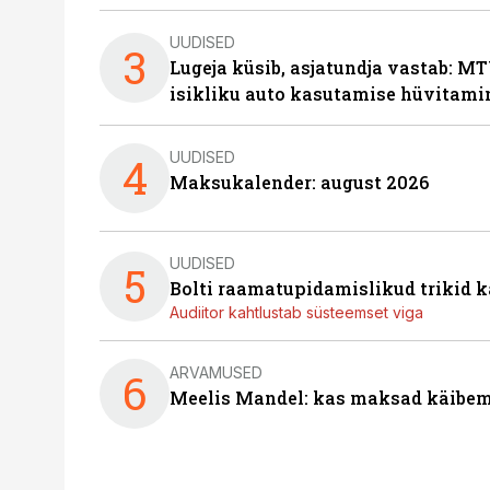
UUDISED
3
Lugeja küsib, asjatundja vastab: MT
isikliku auto kasutamise hüvitami
UUDISED
4
Maksukalender: august 2026
UUDISED
5
Bolti raamatupidamislikud trikid
Audiitor kahtlustab süsteemset viga
ARVAMUSED
6
Meelis Mandel: kas maksad käibem