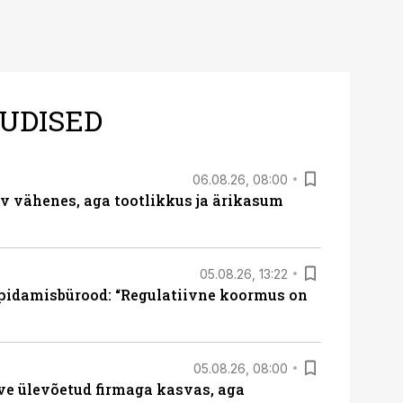
UDISED
06.08.26, 08:00
rv vähenes, aga tootlikkus ja ärikasum
05.08.26, 13:22
pidamisbürood: “Regulatiivne koormus on
05.08.26, 08:00
ve ülevõetud firmaga kasvas, aga