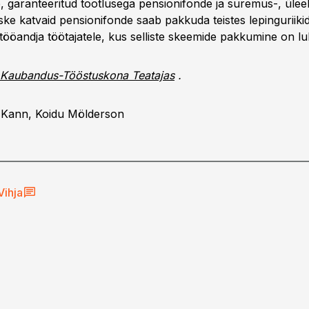
, garanteeritud tootlusega pensionifonde ja suremus-, üleel
ske katvaid pensionifonde saab pakkuda teistes lepinguriiki
 tööandja töötajatele, kus selliste skeemide pakkumine on l
Kaubandus-Tööstuskona Teatajas
.
 Kann, Koidu Mölderson
Vihja