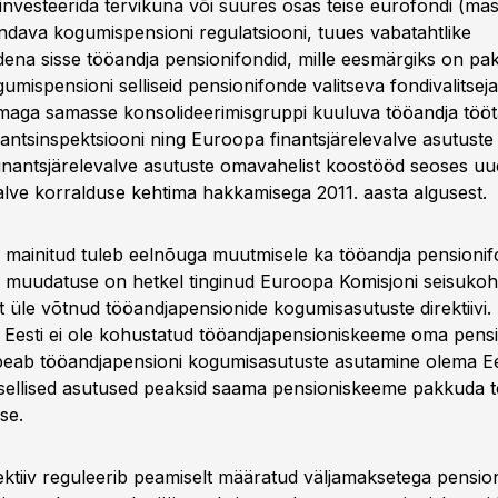
investeerida tervikuna või suures osas teise eurofondi (mas
endava kogumispensioni regulatsiooni, tuues vabatahtlike
dena sisse tööandja pensionifondid, mille eesmärgiks on pa
umispensioni selliseid pensionifonde valitseva fondivalitse
emaga samasse konsolideerimisgruppi kuuluva tööandja tööta
antsinspektsiooni ning Euroopa finantsjärelevalve asutuste j
 finantsjärelevalve asutuste omavahelist koostööd seoses uu
valve korralduse kehtima hakkamisega 2011. aasta algusest.
mainitud tuleb eelnõuga muutmisele ka tööandja pensionif
- muudatuse on hetkel tinginud Euroopa Komisjoni seisukoht,
lt üle võtnud tööandjapensionide kogumisasutuste direktiivi.
kki Eesti ei ole kohustatud tööandjapensioniskeeme oma pens
peab tööandjapensioni kogumisasutuste asutamine olema Eest
 sellised asutused peaksid saama pensioniskeeme pakkuda t
se.
ektiiv reguleerib peamiselt määratud väljamaksetega pensi