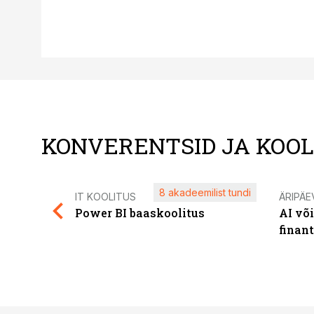
KONVERENTSID JA KOO
8 akadeemilist tundi
IT KOOLITUS
ÄRIPÄE
Power BI baaskoolitus
AI võ
finan