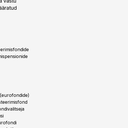
a vastu
määratud
erimisfondide
mispensionide
 (eurofondide)
esteerimisfond
ndivalitseja
si
urofondi