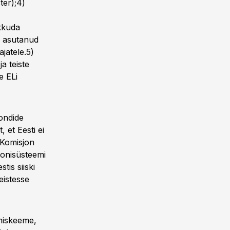
ter);4)
kkuda
ja asutanud
jatele.5)
a teiste
e ELi
ondide
 et Eesti ei
 Komisjon
ionisüsteemi
is siiski
eistesse
oniskeeme,