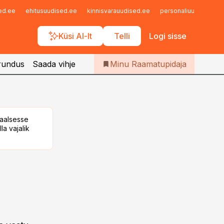
Iseteenindus
sed.ee
ehitusuudised.ee
kinnisvarauudised.ee
personaliuudised.ee
Telli Raamatupidaja
Küsi AI-lt
Telli
Logi sisse
rundus
Saada vihje
Minu Raamatupidaja
taalsesse
la vajalik