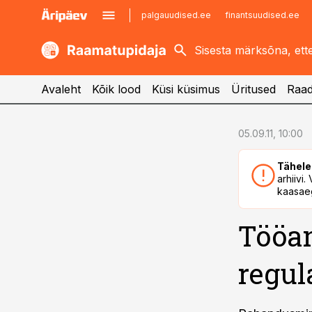
palgauudised.ee
finantsuudised.ee
kaubandus.ee
imelineajalugu.ee
kinnisvarauudised.ee
imelineteadus.ee
Avaleht
Kõik lood
Küsi küsimus
Üritused
Raad
cebook
cebook
05.09.11, 10:00
Twitter)
Twitter)
Tähele
kedIn
kedIn
arhiivi
kaasaeg
ail
ail
Tööan
k
k
regul