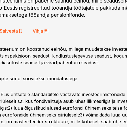
steeriumis on paberile saanud eelnõu, mille seadusen
b Eestis registreeritud tööandja töötajatele pakkuda 
ljamaksetega tööandja pensionifonde.
Salvesta
Vihja
teerium on koostanud eelnõu, millega muudetakse investe
ntsinspektsiooni seadust, kindlustustegevuse seadust, kogu
idiasutuste seadust ja väärtpaberituru seadust.
jate sõnul soovitakse muudatustega
ELis ühtsetele standarditele vastavate investeerimisfondide
riüleselt s.t, kus fondivalitseja asub ühes liikmesriigis ja inv
riigis;2) luua õiguslikud alused eurofondi ühinemiseks teise fo
 eurofondide ühinemiseks piiriüleselt;3) võimaldada luua uu
re, nn master-feeder struktuure, mille kohaselt saab ühe e