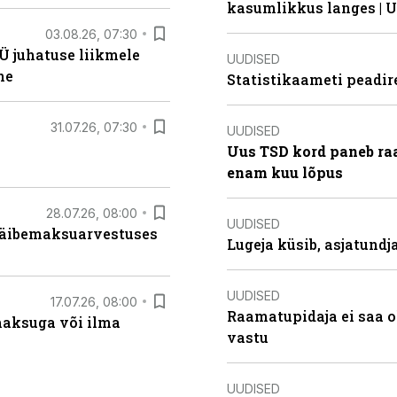
kasumlikkus langes | U
03.08.26, 07:30
Ü juhatuse liikmele
UUDISED
ne
Statistikaameti peadir
31.07.26, 07:30
UUDISED
Uus TSD kord paneb ra
enam kuu lõpus
28.07.26, 08:00
UUDISED
 käibemaksuarvestuses
Lugeja küsib, asjatund
UUDISED
17.07.26, 08:00
Raamatupidaja ei saa o
aksuga või ilma
vastu
UUDISED