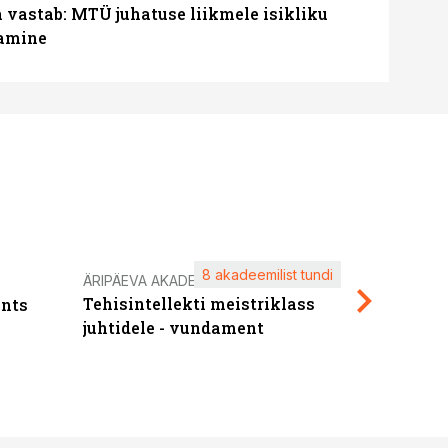
a vastab: MTÜ juhatuse liikmele isikliku
tamine
8 akadeemilist tundi
Kasuta ä
ÄRIPÄEVA AKADEEMIA
Tehisintellekti meistriklass
nts
maksuva
juhtidele - vundament