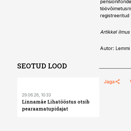
pensionifonde
töövõimetusri
registreeritud
Artikkel ilmus
Autor: Lemmi
SEOTUD LOOD
ST
Jaga
29.06.26, 10:33
Linnamäe Lihatööstus otsib
pearaamatupidajat