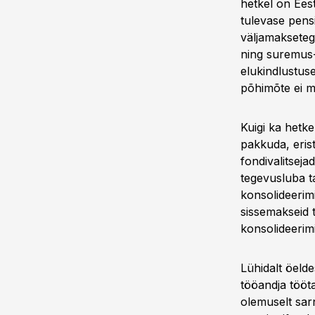
hetkel on Ees
tulevase pensi
väljamakseteg
ning suremus-
elukindlustuse
põhimõte ei m
Kuigi ka hetke
pakkuda, eris
fondivalitseja
tegevusluba t
konsolideerim
sissemakseid 
konsolideerim
Lühidalt öeld
tööandja tööt
olemuselt sar