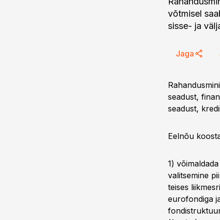
Rahandusmini
võtmisel saa
sisse- ja vä
Jaga
Rahandusminis
seadust, fina
seadust, kredi
Eelnõu koosta
1) võimaldada 
valitsemine pii
teises liikmes
eurofondiga ja
fondistruktuu