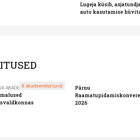
Lugeja küsib, asjatundj
auto kasutamise hüvi
LITUSED
8 akadeemilist tundi
Pärnu
VA AKADEEMIA
imalused
Raamatupidamiskonvere
tsvaldkonnas
2026