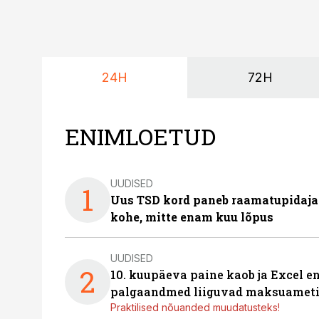
24H
72H
ENIMLOETUD
UUDISED
1
Uus TSD kord paneb raamatupidaj
kohe, mitte enam kuu lõpus
UUDISED
2
10. kuupäeva paine kaob ja Excel en
palgaandmed liiguvad maksuameti
Praktilised nõuanded muudatusteks!