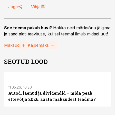
Jaga
Vihja
See teema pakub huvi?
Hakka neid märksõnu jälgima
ja saad alati teavituse, kui sel teemal ilmub midagi uut!
Maksud
Käibemaks
SEOTUD LOOD
ST
11.05.26, 16:30
Autod, laenud ja dividendid – mida peab
ettevõtja 2026. aasta maksudest teadma?