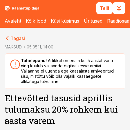
Telli
Avaleht
Kõik lood
Küsi küsimus
Üritused
Raadiosaa
cebook
cebook
Tagasi
Twitter)
Twitter)
MAKSUD
05.05.11, 14:00
kedIn
kedIn
Tähelepanu!
Artikkel on enam kui 5 aastat vana
ning kuulub väljaande digitaalsesse arhiivi.
ail
ail
Väljaanne ei uuenda ega kaasajasta arhiveeritud
sisu, mistõttu võib olla vajalik kaasaegsete
k
k
allikatega tutvumine
Ettevõtted tasusid aprillis
tulumaksu 20% rohkem kui
aasta varem