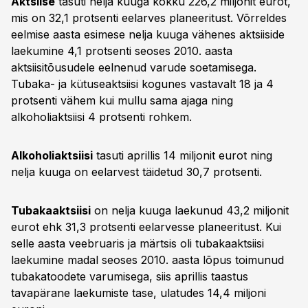
Aktsiise
tasuti nelja kuuga kokku 226,2 miljonit eurot,
mis on 32,1 protsenti eelarves planeeritust. Võrreldes
eelmise aasta esimese nelja kuuga vähenes aktsiiside
laekumine 4,1 protsenti seoses 2010. aasta
aktsiisitõusudele eelnenud varude soetamisega.
Tubaka- ja kütuseaktsiisi kogunes vastavalt 18 ja 4
protsenti vähem kui mullu sama ajaga ning
alkoholiaktsiisi 4 protsenti rohkem.
Alkoholiaktsiisi
tasuti aprillis 14 miljonit eurot ning
nelja kuuga on eelarvest täidetud 30,7 protsenti.
Tubakaaktsiisi
on nelja kuuga laekunud 43,2 miljonit
eurot ehk 31,3 protsenti eelarvesse planeeritust. Kui
selle aasta veebruaris ja märtsis oli tubakaaktsiisi
laekumine madal seoses 2010. aasta lõpus toimunud
tubakatoodete varumisega, siis aprillis taastus
tavapärane laekumiste tase, ulatudes 14,4 miljoni