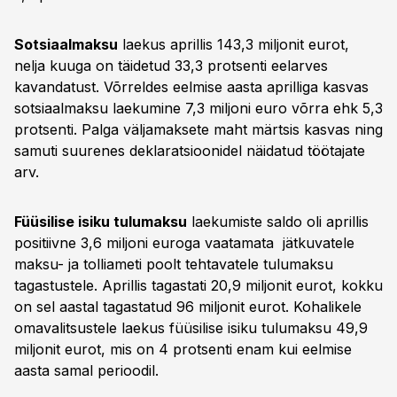
Sotsiaalmaksu
laekus aprillis 143,3 miljonit eurot,
nelja kuuga on täidetud 33,3 protsenti eelarves
kavandatust. Võrreldes eelmise aasta aprilliga kasvas
sotsiaalmaksu laekumine 7,3 miljoni euro võrra ehk 5,3
protsenti. Palga väljamaksete maht märtsis kasvas ning
samuti suurenes deklaratsioonidel näidatud töötajate
arv.
Füüsilise isiku tulumaksu
laekumiste saldo oli aprillis
positiivne 3,6 miljoni euroga vaatamata jätkuvatele
maksu- ja tolliameti poolt tehtavatele tulumaksu
tagastustele. Aprillis tagastati 20,9 miljonit eurot, kokku
on sel aastal tagastatud 96 miljonit eurot. Kohalikele
omavalitsustele laekus füüsilise isiku tulumaksu 49,9
miljonit eurot, mis on 4 protsenti enam kui eelmise
aasta samal perioodil.