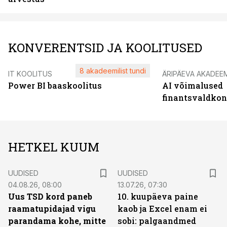
KONVERENTSID JA KOOLITUSED
8 akadeemilist tundi
IT KOOLITUS
ÄRIPÄEVA AKADEE
Power BI baaskoolitus
AI võimalused
finantsvaldko
HETKEL KUUM
UUDISED
UUDISED
04.08.26, 08:00
13.07.26, 07:30
Uus TSD kord paneb
10. kuupäeva paine
raamatupidajad vigu
kaob ja Excel enam ei
parandama kohe, mitte
sobi: palgaandmed