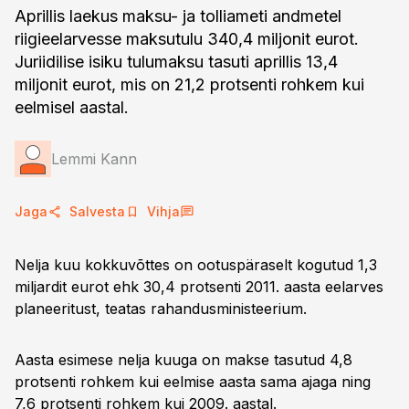
Aprillis laekus maksu- ja tolliameti andmetel
riigieelarvesse maksutulu 340,4 miljonit eurot.
Juriidilise isiku tulumaksu tasuti aprillis 13,4
miljonit eurot, mis on 21,2 protsenti rohkem kui
eelmisel aastal.
Lemmi Kann
Jaga
Salvesta
Vihja
Nelja kuu kokkuvõttes on ootuspäraselt kogutud 1,3
miljardit eurot ehk 30,4 protsenti 2011. aasta eelarves
planeeritust, teatas rahandusministeerium.
Aasta esimese nelja kuuga on makse tasutud 4,8
protsenti rohkem kui eelmise aasta sama ajaga ning
7,6 protsenti rohkem kui 2009. aastal.