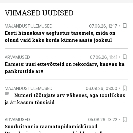
VIIMASED UUDISED
MAJANDUSTULEMUSED
07.08.26, 12:17
Eesti hinnakasv aeglustus tasemele, mida on
olnud vaid kaks korda kümne aasta jooksul
ARVAMUSED
07.08.26, 11:41
Eamets: u
usi ettevõtteid on rekordarv, kasvas ka
pankrottide arv
MAJANDUSTULEMUSED
06.08.26, 08:00
Numeri töötajate arv vähenes, aga tootlikkus
ja ärikasum tõusisid
ARVAMUSED
05.08.26, 13:22
Suurbritannia raamatupidamisbürood: