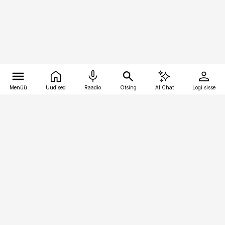
Menüü
Uudised
Raadio
Otsing
AI Chat
Logi sisse
Vana-Lõuna 39/1, 19094 Tallinn
(+372) 667 0111
raamatupidaja@raamatupidaja.ee
Telli
Reklaam
Firmast