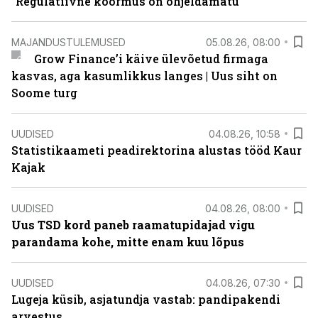
“Regulatiivne koormus on ohjeldamatu”
MAJANDUSTULEMUSED
05.08.26, 08:00
Grow Finance’i käive ülevõetud firmaga
kasvas, aga kasumlikkus langes | Uus siht on
Soome turg
UUDISED
04.08.26, 10:58
Statistikaameti peadirektorina alustas tööd Kaur
Kajak
UUDISED
04.08.26, 08:00
Uus TSD kord paneb raamatupidajad vigu
parandama kohe, mitte enam kuu lõpus
UUDISED
04.08.26, 07:30
Lugeja küsib, asjatundja vastab: pandipakendi
arvestus