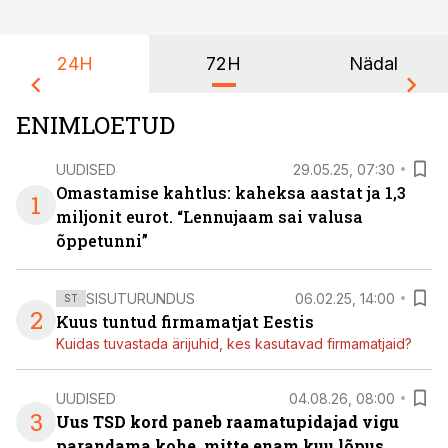
24H
72H
Nädal
ENIMLOETUD
UUDISED
29.05.25, 07:30
Omastamise kahtlus: kaheksa aastat ja 1,3
1
miljonit eurot. “Lennujaam sai valusa
õppetunni”
SISUTURUNDUS
06.02.25, 14:00
ST
2
Kuus tuntud firmamatjat Eestis
Kuidas tuvastada ärijuhid, kes kasutavad firmamatjaid?
UUDISED
04.08.26, 08:00
3
Uus TSD kord paneb raamatupidajad vigu
parandama kohe, mitte enam kuu lõpus