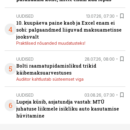
UUDISED
13.07.26, 07:30
10. kuupäeva paine kaob ja Excel enam ei
4
sobi: palgaandmed liiguvad maksuametisse
jooksvalt
Praktilised nõuanded muudatusteks!
UUDISED
28.07.26, 08:00
Bolti raamatupidamislikud trikid
5
käibemaksuarvestuses
Audiitor kahtlustab süsteemset viga
UUDISED
03.08.26, 07:30
Lugeja küsib, asjatundja vastab: MTÜ
6
juhatuse liikmele isikliku auto kasutamise
hüvitamine