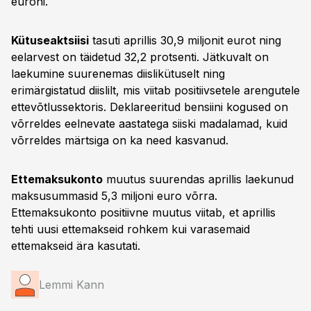
euroni.
Kütuseaktsiisi
tasuti aprillis 30,9 miljonit eurot ning
eelarvest on täidetud 32,2 protsenti. Jätkuvalt on
laekumine suurenemas diislikütuselt ning
erimärgistatud diislilt, mis viitab positiivsetele arengutele
ettevõtlussektoris. Deklareeritud bensiini kogused on
võrreldes eelnevate aastatega siiski madalamad, kuid
võrreldes märtsiga on ka need kasvanud.
Ettemaksukonto
muutus suurendas aprillis laekunud
maksusummasid 5,3 miljoni euro võrra.
Ettemaksukonto positiivne muutus viitab, et aprillis
tehti uusi ettemakseid rohkem kui varasemaid
ettemakseid ära kasutati.
Lemmi Kann