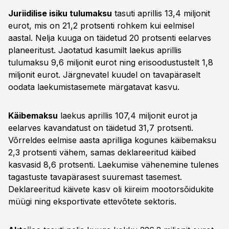
Juriidilise isiku tulumaksu
tasuti aprillis 13,4 miljonit
eurot, mis on 21,2 protsenti rohkem kui eelmisel
aastal. Nelja kuuga on täidetud 20 protsenti eelarves
planeeritust. Jaotatud kasumilt laekus aprillis
tulumaksu 9,6 miljonit eurot ning erisoodustustelt 1,8
miljonit eurot. Järgnevatel kuudel on tavapäraselt
oodata laekumistasemete märgatavat kasvu.
Käibemaksu
laekus aprillis 107,4 miljonit eurot ja
eelarves kavandatust on täidetud 31,7 protsenti.
Võrreldes eelmise aasta aprilliga kogunes käibemaksu
2,3 protsenti vähem, samas deklareeritud käibed
kasvasid 8,6 protsenti. Laekumise vähenemine tulenes
tagastuste tavapärasest suuremast tasemest.
Deklareeritud käivete kasv oli kiireim mootorsõidukite
müügi ning eksportivate ettevõtete sektoris.