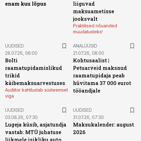
enam kuu lõpus
liiguvad
maksuametisse
jooksvalt
Praktilised nõuanded
muudatusteks!
UUDISED
ANALÜÜSID
28.07.26, 08:00
21.07.26, 08:00
Bolti
Kohtusaalist
|
raamatupidamislikud
Petuarveid maksnud
trikid
raamatupidaja peab
käibemaksuarvestuses
hüvitama 37 000 eurot
Audiitor kahtlustab süsteemset
tööandjale
viga
UUDISED
UUDISED
03.08.26, 07:30
31.07.26, 07:30
Lugeja küsib, asjatundja
Maksukalender: august
vastab: MTÜ juhatuse
2026
liikmele isikliku auto