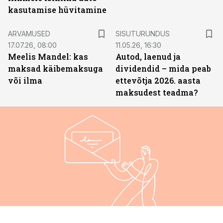
kasutamise hüvitamine
ST
ARVAMUSED
SISUTURUNDUS
17.07.26, 08:00
11.05.26, 16:30
Meelis Mandel: kas
Autod, laenud ja
maksad käibemaksuga
dividendid – mida peab
või ilma
ettevõtja 2026. aasta
maksudest teadma?