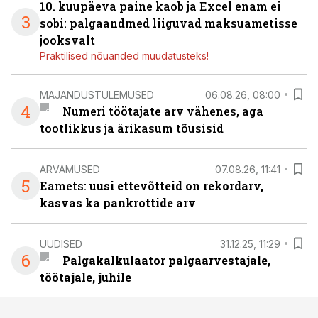
10. kuupäeva paine kaob ja Excel enam ei
3
sobi: palgaandmed liiguvad maksuametisse
jooksvalt
Praktilised nõuanded muudatusteks!
MAJANDUSTULEMUSED
06.08.26, 08:00
4
Numeri töötajate arv vähenes, aga
tootlikkus ja ärikasum tõusisid
ARVAMUSED
07.08.26, 11:41
5
Eamets: u
usi ettevõtteid on rekordarv,
kasvas ka pankrottide arv
UUDISED
31.12.25, 11:29
6
Palgakalkulaator palgaarvestajale,
töötajale, juhile