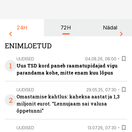
24H
72H
Nädal
ENIMLOETUD
UUDISED
04.08.26, 08:00
1
Uus TSD kord paneb raamatupidajad vigu
parandama kohe, mitte enam kuu lõpus
UUDISED
29.05.25, 07:30
Omastamise kahtlus: kaheksa aastat ja 1,3
2
miljonit eurot. “Lennujaam sai valusa
õppetunni”
UUDISED
13.07.26, 07:30