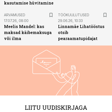
kasutamise hüvitamine
ST
ARVAMUSED
TÖÖKUULUTUSED
17.07.26, 08:00
29.06.26, 10:33
Meelis Mandel: kas
Linnamäe Lihatööstus
maksad käibemaksuga
otsib
või ilma
pearaamatupidajat
LIITU UUDISKIRJAGA