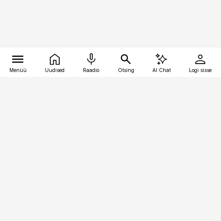
Menüü
Uudised
Raadio
Otsing
AI Chat
Logi sisse
Vana-Lõuna 39/1, 19094 Tallinn
(+372) 667 0111
raamatupidaja@raamatupidaja.ee
Telli
Reklaam
Firmast
Sisu kasutamisõigused
Ajakirjaniku