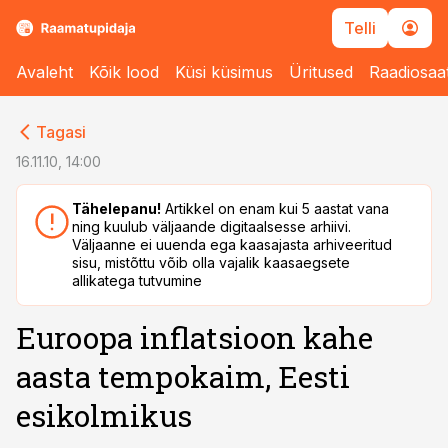
Telli
Avaleht
Kõik lood
Küsi küsimus
Üritused
Raadiosaa
cebook
cebook
Tagasi
Twitter)
Twitter)
16.11.10, 14:00
kedIn
kedIn
Tähelepanu!
Artikkel on enam kui 5 aastat vana
ning kuulub väljaande digitaalsesse arhiivi.
ail
ail
Väljaanne ei uuenda ega kaasajasta arhiveeritud
sisu, mistõttu võib olla vajalik kaasaegsete
k
k
allikatega tutvumine
Euroopa inflatsioon kahe
aasta tempokaim, Eesti
esikolmikus