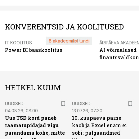
KONVERENTSID JA KOOLITUSED
8 akadeemilist tundi
IT KOOLITUS
ÄRIPÄEVA AKADEE
Power BI baaskoolitus
AI võimalused
finantsvaldko
HETKEL KUUM
UUDISED
UUDISED
04.08.26, 08:00
13.07.26, 07:30
Uus TSD kord paneb
10. kuupäeva paine
raamatupidajad vigu
kaob ja Excel enam ei
parandama kohe, mitte
sobi: palgaandmed