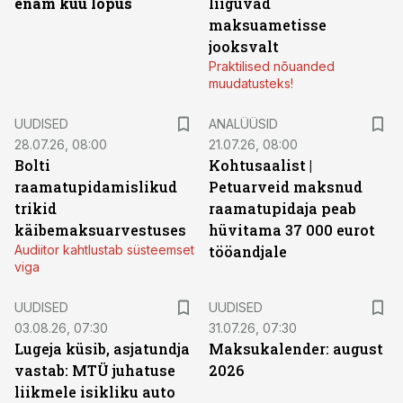
enam kuu lõpus
liiguvad
maksuametisse
jooksvalt
Praktilised nõuanded
muudatusteks!
UUDISED
ANALÜÜSID
28.07.26, 08:00
21.07.26, 08:00
Bolti
Kohtusaalist
|
raamatupidamislikud
Petuarveid maksnud
trikid
raamatupidaja peab
käibemaksuarvestuses
hüvitama 37 000 eurot
Audiitor kahtlustab süsteemset
tööandjale
viga
UUDISED
UUDISED
03.08.26, 07:30
31.07.26, 07:30
Lugeja küsib, asjatundja
Maksukalender: august
vastab: MTÜ juhatuse
2026
liikmele isikliku auto