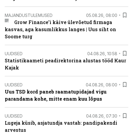
MAJANDUSTULEMUSED
05.08.26, 08:00
Grow Finance’i käive ülevõetud firmaga
kasvas, aga kasumlikkus langes | Uus siht on
Soome turg
UUDISED
04.08.26, 10:58
Statistikaameti peadirektorina alustas tööd Kaur
Kajak
UUDISED
04.08.26, 08:00
Uus TSD kord paneb raamatupidajad vigu
parandama kohe, mitte enam kuu lõpus
UUDISED
04.08.26, 07:30
Lugeja küsib, asjatundja vastab: pandipakendi
arvestus