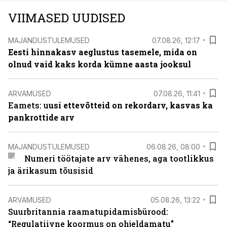
VIIMASED UUDISED
MAJANDUSTULEMUSED
07.08.26, 12:17
Eesti hinnakasv aeglustus tasemele, mida on
olnud vaid kaks korda kümne aasta jooksul
ARVAMUSED
07.08.26, 11:41
Eamets: u
usi ettevõtteid on rekordarv, kasvas ka
pankrottide arv
MAJANDUSTULEMUSED
06.08.26, 08:00
Numeri töötajate arv vähenes, aga tootlikkus
ja ärikasum tõusisid
ARVAMUSED
05.08.26, 13:22
Suurbritannia raamatupidamisbürood:
“Regulatiivne koormus on ohjeldamatu”