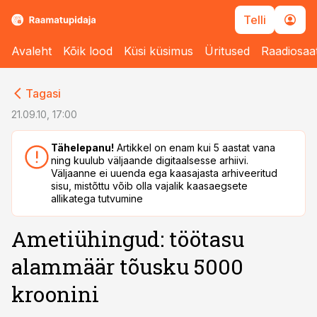
Telli
Avaleht
Kõik lood
Küsi küsimus
Üritused
Raadiosaa
cebook
cebook
Tagasi
Twitter)
Twitter)
21.09.10, 17:00
kedIn
kedIn
Tähelepanu!
Artikkel on enam kui 5 aastat vana
ning kuulub väljaande digitaalsesse arhiivi.
ail
ail
Väljaanne ei uuenda ega kaasajasta arhiveeritud
sisu, mistõttu võib olla vajalik kaasaegsete
k
k
allikatega tutvumine
Ametiühingud: töötasu
alammäär tõusku 5000
kroonini