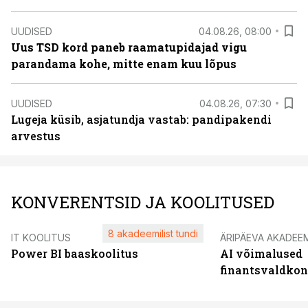
UUDISED
04.08.26, 08:00
Uus TSD kord paneb raamatupidajad vigu
parandama kohe, mitte enam kuu lõpus
UUDISED
04.08.26, 07:30
Lugeja küsib, asjatundja vastab: pandipakendi
arvestus
KONVERENTSID JA KOOLITUSED
8 akadeemilist tundi
IT KOOLITUS
ÄRIPÄEVA AKADEE
Power BI baaskoolitus
AI võimalused
finantsvaldko