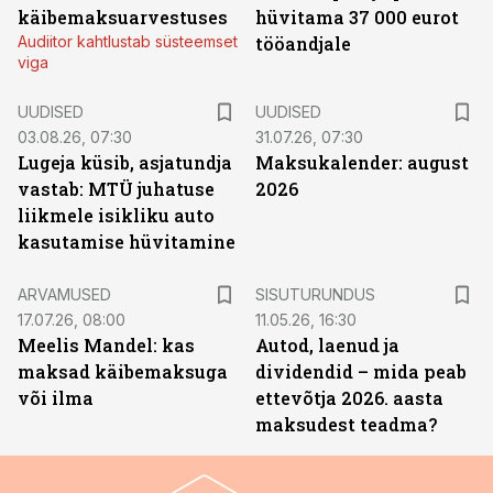
käibemaksuarvestuses
hüvitama 37 000 eurot
Audiitor kahtlustab süsteemset
tööandjale
viga
UUDISED
UUDISED
03.08.26, 07:30
31.07.26, 07:30
Lugeja küsib, asjatundja
Maksukalender: august
vastab: MTÜ juhatuse
2026
liikmele isikliku auto
kasutamise hüvitamine
ST
ARVAMUSED
SISUTURUNDUS
17.07.26, 08:00
11.05.26, 16:30
Meelis Mandel: kas
Autod, laenud ja
maksad käibemaksuga
dividendid – mida peab
või ilma
ettevõtja 2026. aasta
maksudest teadma?