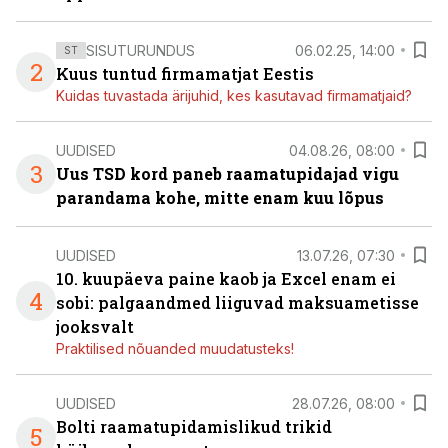
SISUTURUNDUS
06.02.25, 14:00
ST
2
Kuus tuntud firmamatjat Eestis
Kuidas tuvastada ärijuhid, kes kasutavad firmamatjaid?
UUDISED
04.08.26, 08:00
3
Uus TSD kord paneb raamatupidajad vigu
parandama kohe, mitte enam kuu lõpus
UUDISED
13.07.26, 07:30
10. kuupäeva paine kaob ja Excel enam ei
4
sobi: palgaandmed liiguvad maksuametisse
jooksvalt
Praktilised nõuanded muudatusteks!
UUDISED
28.07.26, 08:00
Bolti raamatupidamislikud trikid
5