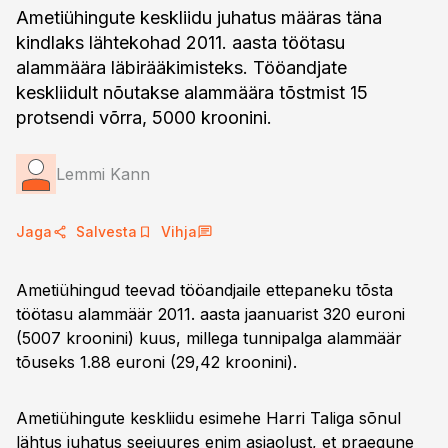
Ametiühingute keskliidu juhatus määras täna
kindlaks lähtekohad 2011. aasta töötasu
alammäära läbirääkimisteks. Tööandjate
keskliidult nõutakse alammäära tõstmist 15
protsendi võrra, 5000 kroonini.
Lemmi Kann
Jaga
Salvesta
Vihja
Ametiühingud teevad tööandjaile ettepaneku tõsta
töötasu alammäär 2011. aasta jaanuarist 320 euroni
(5007 kroonini) kuus, millega tunnipalga alammäär
tõuseks 1.88 euroni (29,42 kroonini).
Ametiühingute keskliidu esimehe Harri Taliga sõnul
lähtus juhatus seejuures enim asjaolust, et praegune