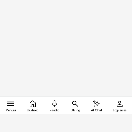
Menüü
Uudised
Raadio
Otsing
AI Chat
Logi sisse