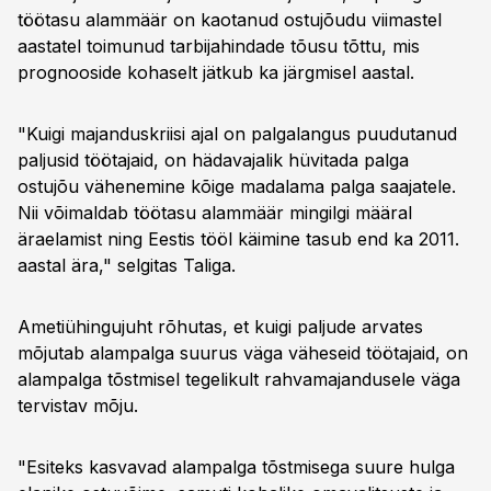
töötasu alammäär on kaotanud ostujõudu viimastel
aastatel toimunud tarbijahindade tõusu tõttu, mis
prognooside kohaselt jätkub ka järgmisel aastal.
"Kuigi majanduskriisi ajal on palgalangus puudutanud
paljusid töötajaid, on hädavajalik hüvitada palga
ostujõu vähenemine kõige madalama palga saajatele.
Nii võimaldab töötasu alammäär mingilgi määral
äraelamist ning Eestis tööl käimine tasub end ka 2011.
aastal ära," selgitas Taliga.
Ametiühingujuht rõhutas, et kuigi paljude arvates
mõjutab alampalga suurus väga väheseid töötajaid, on
alampalga tõstmisel tegelikult rahvamajandusele väga
tervistav mõju.
"Esiteks kasvavad alampalga tõstmisega suure hulga