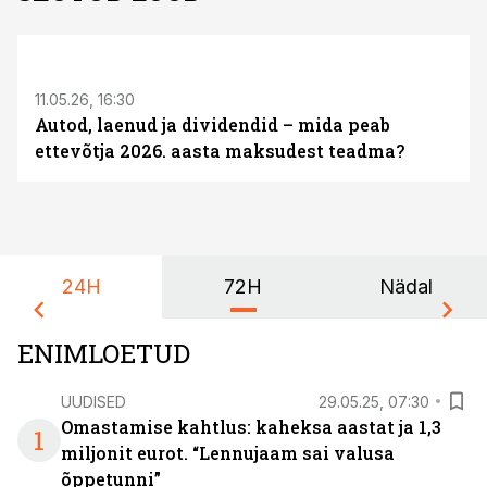
ST
11.05.26, 16:30
Autod, laenud ja dividendid – mida peab
ettevõtja 2026. aasta maksudest teadma?
24H
72H
Nädal
ENIMLOETUD
UUDISED
29.05.25, 07:30
Omastamise kahtlus: kaheksa aastat ja 1,3
1
miljonit eurot. “Lennujaam sai valusa
õppetunni”