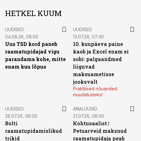
HETKEL KUUM
UUDISED
UUDISED
04.08.26, 08:00
13.07.26, 07:30
Uus TSD kord paneb
10. kuupäeva paine
raamatupidajad vigu
kaob ja Excel enam ei
parandama kohe, mitte
sobi: palgaandmed
enam kuu lõpus
liiguvad
maksuametisse
jooksvalt
Praktilised nõuanded
muudatusteks!
UUDISED
ANALÜÜSID
28.07.26, 08:00
21.07.26, 08:00
Bolti
Kohtusaalist
|
raamatupidamislikud
Petuarveid maksnud
trikid
raamatupidaja peab