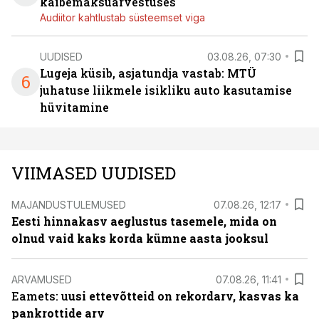
käibemaksuarvestuses
Audiitor kahtlustab süsteemset viga
UUDISED
03.08.26, 07:30
Lugeja küsib, asjatundja vastab: MTÜ
6
juhatuse liikmele isikliku auto kasutamise
hüvitamine
VIIMASED UUDISED
MAJANDUSTULEMUSED
07.08.26, 12:17
Eesti hinnakasv aeglustus tasemele, mida on
olnud vaid kaks korda kümne aasta jooksul
ARVAMUSED
07.08.26, 11:41
Eamets: u
usi ettevõtteid on rekordarv, kasvas ka
pankrottide arv