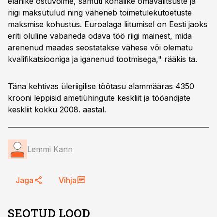
elanike ostuvõime, samuti kohalike omavalitsuste ja
riigi maksutulud ning väheneb toimetulekutoetuste
maksmise kohustus. Euroalaga liitumisel on Eesti jaoks
eriti oluline vabaneda odava töö riigi mainest, mida
arenenud maades seostatakse vähese või olematu
kvalifikatsiooniga ja iganenud tootmisega," rääkis ta.
Täna kehtivas üleriigilise töötasu alammääras 4350
krooni leppisid ametiühingute keskliit ja tööandjate
keskliit kokku 2008. aastal.
Lemmi Kann
Jaga
Vihja
SEOTUD LOOD