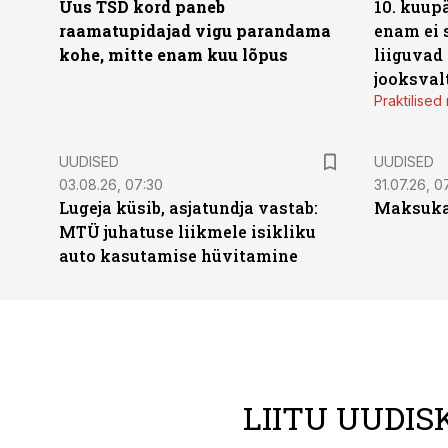
Uus TSD kord paneb
10. kuup
raamatupidajad vigu parandama
enam ei 
kohe, mitte enam kuu lõpus
liiguvad
jooksval
Praktilise
UUDISED
UUDISED
03.08.26, 07:30
31.07.26, 0
Lugeja küsib, asjatundja vastab:
Maksukal
MTÜ juhatuse liikmele isikliku
auto kasutamise hüvitamine
LIITU UUDIS