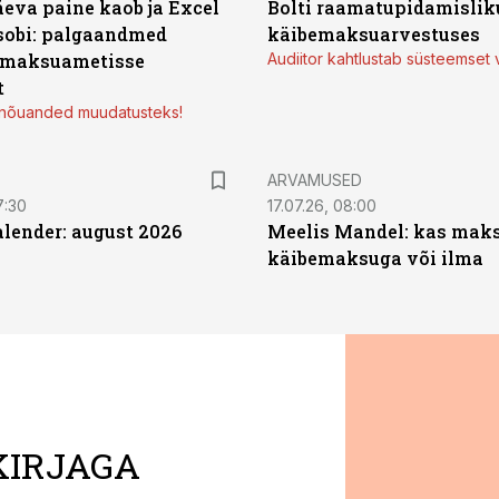
äeva paine kaob ja Excel
Bolti raamatupidamisliku
sobi: palgaandmed
käibemaksuarvestuses
 maksuametisse
Audiitor kahtlustab süsteemset 
t
d nõuanded muudatusteks!
ARVAMUSED
7:30
17.07.26, 08:00
ender: august 2026
Meelis Mandel: kas mak
käibemaksuga või ilma
KIRJAGA