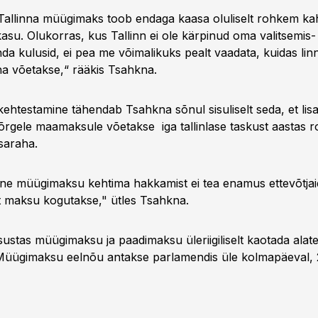
 Tallinna müügimaks toob endaga kaasa oluliselt rohkem kah
asu. Olukorras, kus Tallinn ei ole kärpinud oma valitsemis- 
nda kulusid, ei pea me võimalikuks pealt vaadata, kuidas li
aha võetakse,“ rääkis Tsahkna.
htestamine tähendab Tsahkna sõnul sisuliselt seda, et lis
kõrgele maamaksule võetakse iga tallinlase taskust aastas 
isaraha.
ne müügimaksu kehtima hakkamist ei tea enamus ettevõtjaid,
t maksu kogutakse," ütles Tsahkna.
sustas müügimaksu ja paadimaksu üleriigiliselt kaotada alate
. Müügimaksu eelnõu antakse parlamendis üle kolmapäeval, 2.