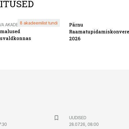
LITUSED
8 akadeemilist tundi
Pärnu
VA AKADEEMIA
imalused
Raamatupidamiskonvere
tsvaldkonnas
2026
UUDISED
7:30
28.07.26, 08:00