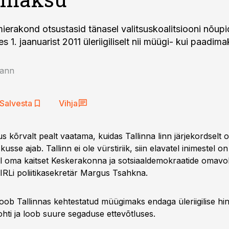
mierakond otsustasid tänasel valitsuskoalitsiooni nõup
s 1. jaanuarist 2011 üleriigiliselt nii müügi- kui paadima
ann
Salvesta
Vihja
s kõrvalt pealt vaatama, kuidas Tallinna linn järjekordselt
usse ajab. Tallinn ei ole vürstiriik, siin elavatel inimestel on
hal oma kaitset Keskerakonna ja sotsiaaldemokraatide omavol
 IRLi poliitikasekretär Margus Tsahkna.
ob Tallinnas kehtestatud müügimaks endaga üleriigilise hi
hti ja loob suure segaduse ettevõtluses.