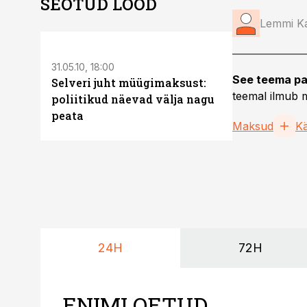
SEOTUD LOOD
Lemmi K
31.05.10, 18:00
01.06.10, 10:38
See teema pa
Selveri juht müügimaksust:
Puusepp: 
teemal ilmub m
poliitikud näevad välja nagu
müügimaks
peata
Maksud
K
24H
72H
ENIMLOETUD