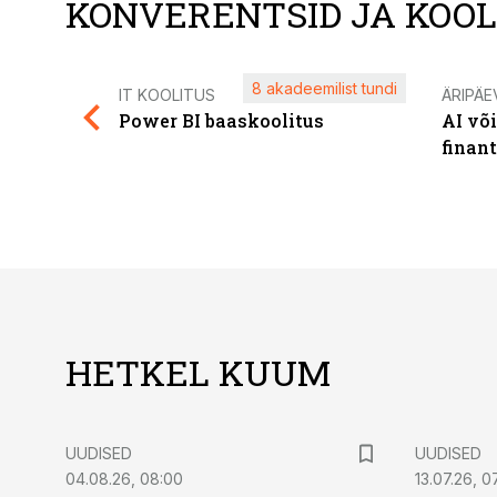
KONVERENTSID JA KOO
8 akadeemilist tundi
IT KOOLITUS
ÄRIPÄE
Power BI baaskoolitus
AI võ
finan
HETKEL KUUM
UUDISED
UUDISED
04.08.26, 08:00
13.07.26, 0