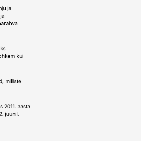
ju ja
ja
nnarahva
aks
rohkem kui
 milliste
s 2011. aasta
 juunil.