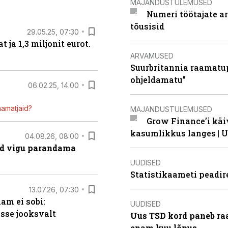
MAJANDUSTULEMUSED
Numeri töötajate a
tõusisid
29.05.25, 07:30
ja 1,3 miljonit eurot.
ARVAMUSED
Suurbritannia raamatu
ohjeldamatu”
06.02.25, 14:00
mamatjaid?
MAJANDUSTULEMUSED
Grow Finance’i käi
kasumlikkus langes | U
04.08.26, 08:00
ad vigu parandama
UUDISED
Statistikaameti peadir
13.07.26, 07:30
am ei sobi:
UUDISED
sse jooksvalt
Uus TSD kord paneb ra
enam kuu lõpus