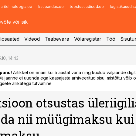
aritehnoloogia.ee
kaubandus.ee
toostusuudised.ee
logistikauudi
Infopank
Radar
iosaated
Videod
Teabevara
Võlaregister
Töö
Sisutu
5.10, 14:43
panu!
Artikkel on enam kui 5 aastat vana ning kuulub väljaande digi
. Väljaanne ei uuenda ega kaasajasta arhiveeritud sisu, mistõttu võib ol
sete allikatega tutvumine
sioon otsustas üleriigili
da nii müügimaksu kui
imaksu