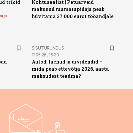
d trikid
Kohtusaalist
|
Petuarveid
maksnud raamatupidaja peab
viga
hüvitama 37 000 eurot tööandjale
ST
SISUTURUNDUS
11.05.26, 16:30
sad
Autod, laenud ja dividendid –
mida peab ettevõtja 2026. aasta
maksudest teadma?