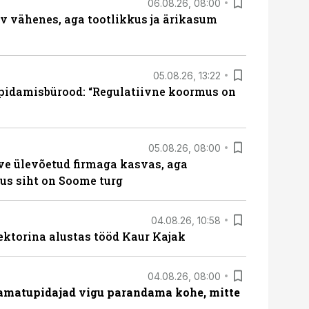
06.08.26, 08:00
rv vähenes, aga tootlikkus ja ärikasum
05.08.26, 13:22
pidamisbürood: “Regulatiivne koormus on
05.08.26, 08:00
ve ülevõetud firmaga kasvas, aga
us siht on Soome turg
04.08.26, 10:58
ektorina alustas tööd Kaur Kajak
04.08.26, 08:00
amatupidajad vigu parandama kohe, mitte