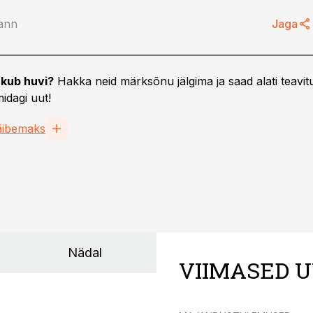
ann
Jaga
07.06.10, 15:17
kub huvi?
Hakka neid märksõnu jälgima ja saad alati teavitu
võtame
Müügimaksu tühistav eelnõu
idagi uut!
u enda kanda
jõuab riigikogusse
äibemaks
Nädal
VIIMASED U