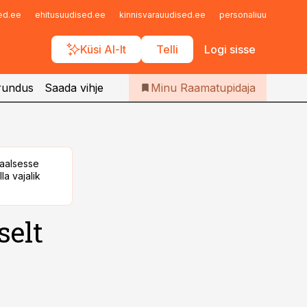
Iseteenindus
sed.ee
ehitusuudised.ee
kinnisvarauudised.ee
personaliuudised.ee
Telli Raamatupidaja
Küsi AI-lt
Telli
Logi sisse
rundus
Saada vihje
Minu Raamatupidaja
taalsesse
la vajalik
selt