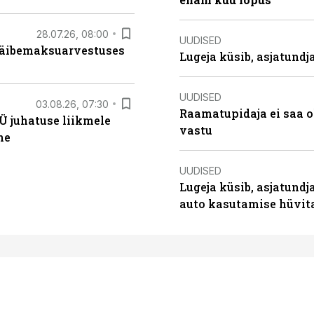
28.07.26, 08:00
UUDISED
 käibemaksuarvestuses
Lugeja küsib, asjatund
UUDISED
03.08.26, 07:30
Raamatupidaja ei saa o
Ü juhatuse liikmele
vastu
ne
UUDISED
Lugeja küsib, asjatundj
auto kasutamise hüvi