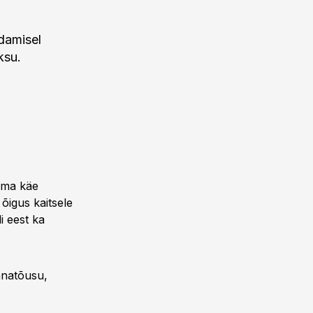
idamisel
ksu.
 oma käe
 õigus kaitsele
i eest ka
nnatõusu,