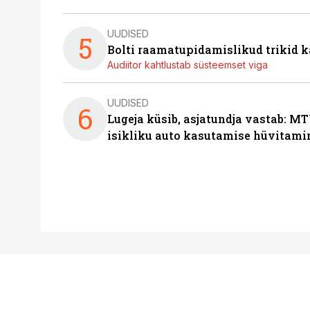
UUDISED
5
Bolti raamatupidamislikud trikid
Audiitor kahtlustab süsteemset viga
UUDISED
6
Lugeja küsib, asjatundja vastab: MT
isikliku auto kasutamise hüvitami