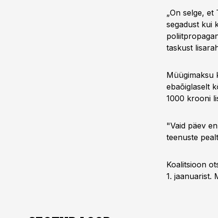
„On selge, et
segadust kui k
poliitpropaga
taskust lisar
Müügimaksu ke
ebaõiglaselt 
1000 krooni l
"Vaid päev en
teenuste peal
Koalitsioon ot
1. jaanuarist