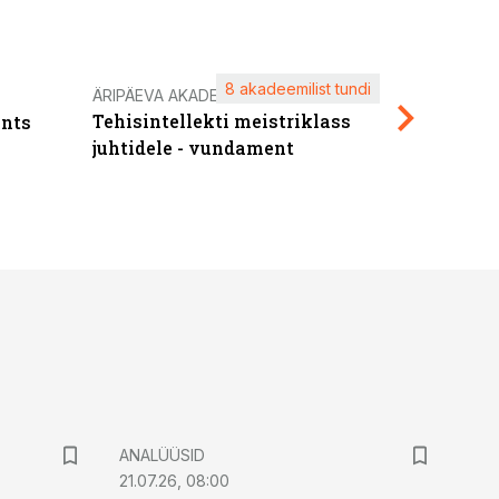
8 akadeemilist tundi
Kasuta ä
ÄRIPÄEVA AKADEEMIA
Tehisintellekti meistriklass
nts
maksuva
juhtidele - vundament
ANALÜÜSID
21.07.26, 08:00