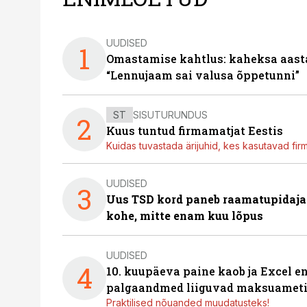
UUDISED
1
Omastamise kahtlus: kaheksa aastat 
“Lennujaam sai valusa õppetunni”
ST
SISUTURUNDUS
2
Kuus tuntud firmamatjat Eestis
Kuidas tuvastada ärijuhid, kes kasutavad fir
UUDISED
3
Uus TSD kord paneb raamatupidaj
kohe, mitte enam kuu lõpus
UUDISED
4
10. kuupäeva paine kaob ja Excel en
palgaandmed liiguvad maksuameti
Praktilised nõuanded muudatusteks!