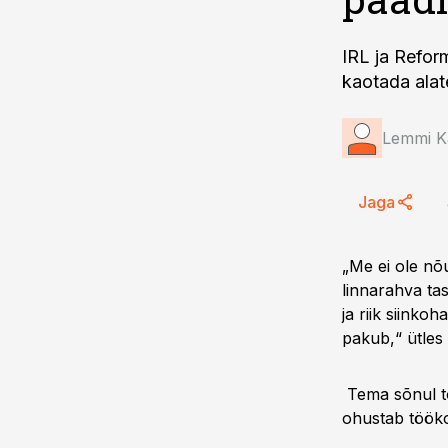
IRL ja Refor
kaotada alate
Lemmi K
Jaga
„Me ei ole nõu
linnarahva task
ja riik siinko
pakub,“ ütles
Tema sõnul to
ohustab tööko