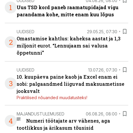
UUDISED
04.08.26, 08:00
1
Uus TSD kord paneb raamatupidajad vigu
parandama kohe, mitte enam kuu lõpus
UUDISED
29.05.25, 07:30
Omastamise kahtlus: kaheksa aastat ja 1,3
2
miljonit eurot. “Lennujaam sai valusa
õppetunni”
UUDISED
13.07.26, 07:30
10. kuupäeva paine kaob ja Excel enam ei
3
sobi: palgaandmed liiguvad maksuametisse
jooksvalt
Praktilised nõuanded muudatusteks!
MAJANDUSTULEMUSED
06.08.26, 08:00
4
Numeri töötajate arv vähenes, aga
tootlikkus ja ärikasum tõusisid