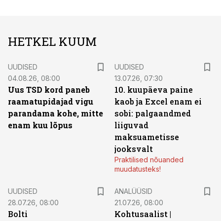
HETKEL KUUM
UUDISED
UUDISED
04.08.26, 08:00
13.07.26, 07:30
Uus TSD kord paneb
10. kuupäeva paine
raamatupidajad vigu
kaob ja Excel enam ei
parandama kohe, mitte
sobi: palgaandmed
enam kuu lõpus
liiguvad
maksuametisse
jooksvalt
Praktilised nõuanded
muudatusteks!
UUDISED
ANALÜÜSID
28.07.26, 08:00
21.07.26, 08:00
Bolti
Kohtusaalist
|