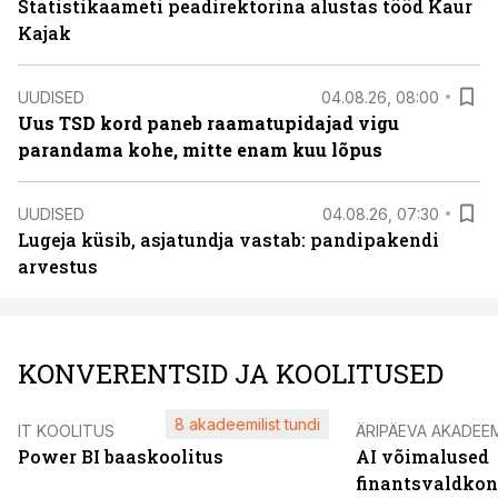
Statistikaameti peadirektorina alustas tööd Kaur
Kajak
UUDISED
04.08.26, 08:00
Uus TSD kord paneb raamatupidajad vigu
parandama kohe, mitte enam kuu lõpus
UUDISED
04.08.26, 07:30
Lugeja küsib, asjatundja vastab: pandipakendi
arvestus
KONVERENTSID JA KOOLITUSED
8 akadeemilist tundi
IT KOOLITUS
ÄRIPÄEVA AKADEE
Power BI baaskoolitus
AI võimalused
finantsvaldko