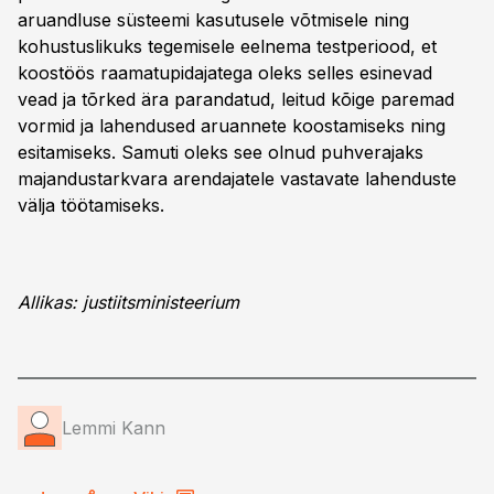
aruandluse süsteemi kasutusele võtmisele ning
kohustuslikuks tegemisele eelnema testperiood, et
koostöös raamatupidajatega oleks selles esinevad
vead ja tõrked ära parandatud, leitud kõige paremad
vormid ja lahendused aruannete koostamiseks ning
esitamiseks. Samuti oleks see olnud puhverajaks
majandustarkvara arendajatele vastavate lahenduste
välja töötamiseks.
Allikas: justiitsministeerium
Lemmi Kann