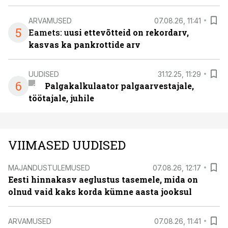
ARVAMUSED
07.08.26, 11:41
5
Eamets: u
usi ettevõtteid on rekordarv,
kasvas ka pankrottide arv
UUDISED
31.12.25, 11:29
6
Palgakalkulaator palgaarvestajale,
töötajale, juhile
VIIMASED UUDISED
MAJANDUSTULEMUSED
07.08.26, 12:17
Eesti hinnakasv aeglustus tasemele, mida on
olnud vaid kaks korda kümne aasta jooksul
ARVAMUSED
07.08.26, 11:41