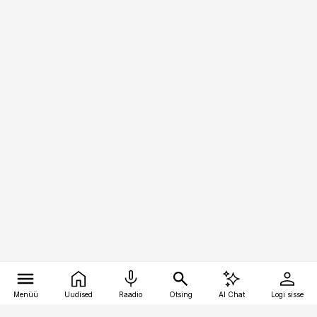
Menüü
Uudised
Raadio
Otsing
AI Chat
Logi sisse