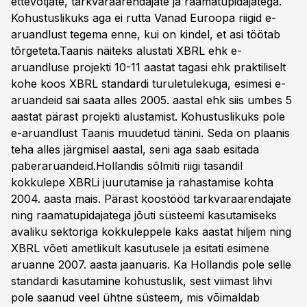
ettevõtjate, tarkvaraarendajate ja raamatupidajatega.
Kohustuslikuks aga ei rutta Vanad Euroopa riigid e-
aruandlust tegema enne, kui on kindel, et asi töötab
tõrgeteta.Taanis näiteks alustati XBRL ehk e-
aruandluse projekti 10-11 aastat tagasi ehk praktiliselt
kohe koos XBRL standardi turuletulekuga, esimesi e-
aruandeid sai saata alles 2005. aastal ehk siis umbes 5
aastat pärast projekti alustamist. Kohustuslikuks pole
e-aruandlust Taanis muudetud tänini. Seda on plaanis
teha alles järgmisel aastal, seni aga saab esitada
paberaruandeid.Hollandis sõlmiti riigi tasandil
kokkulepe XBRLi juurutamise ja rahastamise kohta
2004. aasta mais. Pärast koostööd tarkvaraarendajate
ning raamatupidajatega jõuti süsteemi kasutamiseks
avaliku sektoriga kokkuleppele kaks aastat hiljem ning
XBRL võeti ametlikult kasutusele ja esitati esimene
aruanne 2007. aasta jaanuaris. Ka Hollandis pole selle
standardi kasutamine kohustuslik, sest viimast lihvi
pole saanud veel ühtne süsteem, mis võimaldab