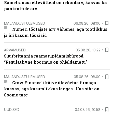
Eamets: u
usi ettevõtteid on rekordarv, kasvas ka
pankrottide arv
MAJANDUSTULEMUSED
06.08.26, 08:00
Numeri töötajate arv vähenes, aga tootlikkus
ja ärikasum tõusisid
ARVAMUSED
05.08.26, 13:22
Suurbritannia raamatupidamisbürood:
“Regulatiivne koormus on ohjeldamatu”
MAJANDUSTULEMUSED
05.08.26, 08:00
Grow Finance’i käive ülevõetud firmaga
kasvas, aga kasumlikkus langes | Uus siht on
Soome turg
UUDISED
04.08.26, 10:58