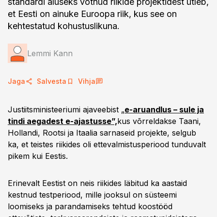
standardi aluseks võtnud riikide projektidest ütleb,
et Eesti on ainuke Euroopa riik, kus see on
kehtestatud kohustuslikuna.
Lemmi Kann
Jaga
Salvesta
Vihja
Justiitsministeeriumi ajaveebist „
e-aruandlus – sule ja
tindi aegadest e-ajastusse”,
kus võrreldakse Taani,
Hollandi, Rootsi ja Itaalia sarnaseid projekte, selgub
ka, et teistes riikides oli ettevalmistusperiood tunduvalt
pikem kui Eestis.
Erinevalt Eestist on neis riikides läbitud ka aastaid
kestnud testperiood, mille jooksul on süsteemi
loomiseks ja parandamiseks tehtud koostööd