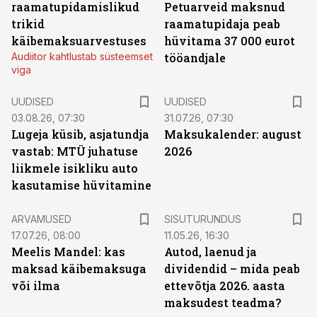
raamatupidamislikud
Petuarveid maksnud
trikid
raamatupidaja peab
käibemaksuarvestuses
hüvitama 37 000 eurot
Audiitor kahtlustab süsteemset
tööandjale
viga
UUDISED
UUDISED
03.08.26, 07:30
31.07.26, 07:30
Lugeja küsib, asjatundja
Maksukalender: august
vastab: MTÜ juhatuse
2026
liikmele isikliku auto
kasutamise hüvitamine
ST
ARVAMUSED
SISUTURUNDUS
17.07.26, 08:00
11.05.26, 16:30
Meelis Mandel: kas
Autod, laenud ja
maksad käibemaksuga
dividendid – mida peab
või ilma
ettevõtja 2026. aasta
maksudest teadma?