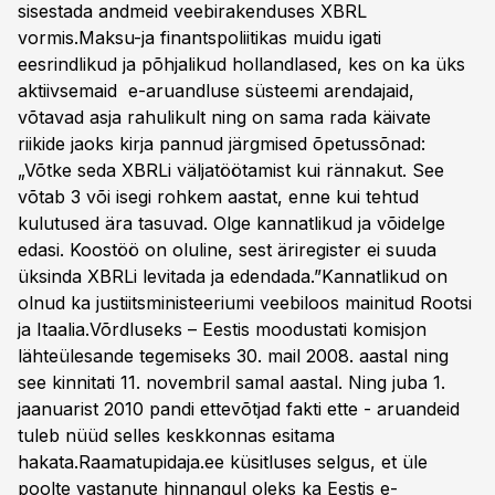
sisestada andmeid veebirakenduses XBRL
vormis.Maksu-ja finantspoliitikas muidu igati
eesrindlikud ja põhjalikud hollandlased, kes on ka üks
aktiivsemaid e-aruandluse süsteemi arendajaid,
võtavad asja rahulikult ning on sama rada käivate
riikide jaoks kirja pannud järgmised õpetussõnad:
„Võtke seda XBRLi väljatöötamist kui rännakut. See
võtab 3 või isegi rohkem aastat, enne kui tehtud
kulutused ära tasuvad. Olge kannatlikud ja võidelge
edasi. Koostöö on oluline, sest äriregister ei suuda
üksinda XBRLi levitada ja edendada.”Kannatlikud on
olnud ka justiitsministeeriumi veebiloos mainitud Rootsi
ja Itaalia.Võrdluseks – Eestis moodustati komisjon
lähteülesande tegemiseks 30. mail 2008. aastal ning
see kinnitati 11. novembril samal aastal. Ning juba 1.
jaanuarist 2010 pandi ettevõtjad fakti ette - aruandeid
tuleb nüüd selles keskkonnas esitama
hakata.Raamatupidaja.ee küsitluses selgus, et üle
poolte vastanute hinnangul oleks ka Eestis e-