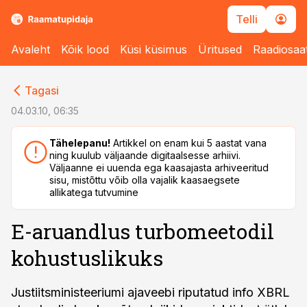
Telli
Avaleht
Kõik lood
Küsi küsimus
Üritused
Raadiosaa
cebook
cebook
Tagasi
Twitter)
Twitter)
04.03.10, 06:35
kedIn
kedIn
Tähelepanu!
Artikkel on enam kui 5 aastat vana
ning kuulub väljaande digitaalsesse arhiivi.
ail
ail
Väljaanne ei uuenda ega kaasajasta arhiveeritud
sisu, mistõttu võib olla vajalik kaasaegsete
k
k
allikatega tutvumine
E-aruandlus turbomeetodil
kohustuslikuks
Justiitsministeeriumi ajaveebi riputatud info XBRL