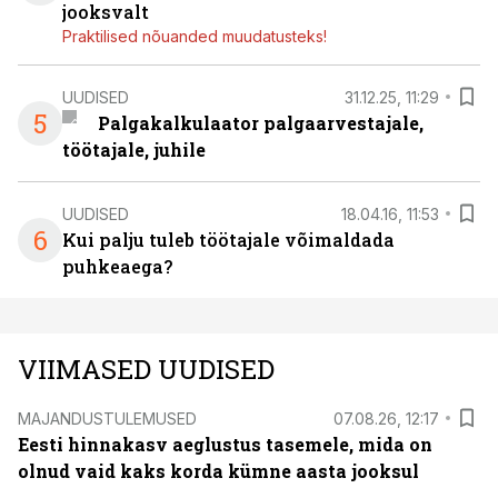
jooksvalt
Praktilised nõuanded muudatusteks!
UUDISED
31.12.25, 11:29
5
Palgakalkulaator palgaarvestajale,
töötajale, juhile
UUDISED
18.04.16, 11:53
6
Kui palju tuleb töötajale võimaldada
puhkeaega?
VIIMASED UUDISED
MAJANDUSTULEMUSED
07.08.26, 12:17
Eesti hinnakasv aeglustus tasemele, mida on
olnud vaid kaks korda kümne aasta jooksul