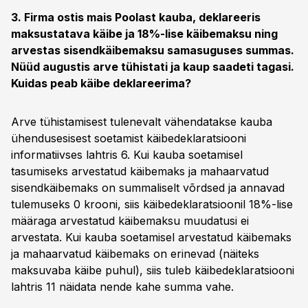
3. Firma ostis mais Poolast kauba, deklareeris
maksustatava käibe ja 18%-lise käibemaksu ning
arvestas sisendkäibemaksu samasuguses summas.
Nüüd augustis arve tühistati ja kaup saadeti tagasi.
Kuidas peab käibe deklareerima?
Arve tühistamisest tulenevalt vähendatakse kauba
ühendusesisest soetamist käibedeklaratsiooni
informatiivses lahtris 6. Kui kauba soetamisel
tasumiseks arvestatud käibemaks ja mahaarvatud
sisendkäibemaks on summaliselt võrdsed ja annavad
tulemuseks 0 krooni, siis käibedeklaratsioonil 18%-lise
määraga arvestatud käibemaksu muudatusi ei
arvestata. Kui kauba soetamisel arvestatud käibemaks
ja mahaarvatud käibemaks on erinevad (näiteks
maksuvaba käibe puhul), siis tuleb käibedeklaratsiooni
lahtris 11 näidata nende kahe summa vahe.