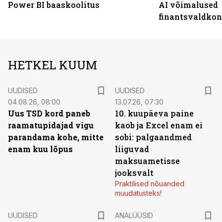
Power BI baaskoolitus
AI võimalused
finantsvaldko
HETKEL KUUM
UUDISED
UUDISED
04.08.26, 08:00
13.07.26, 07:30
Uus TSD kord paneb
10. kuupäeva paine
raamatupidajad vigu
kaob ja Excel enam ei
parandama kohe, mitte
sobi: palgaandmed
enam kuu lõpus
liiguvad
maksuametisse
jooksvalt
Praktilised nõuanded
muudatusteks!
UUDISED
ANALÜÜSID