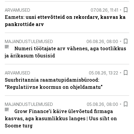
ARVAMUSED
07.08.26, 11:41
Eamets: u
usi ettevõtteid on rekordarv, kasvas ka
pankrottide arv
MAJANDUSTULEMUSED
06.08.26, 08:00
Numeri töötajate arv vähenes, aga tootlikkus
ja ärikasum tõusisid
ARVAMUSED
05.08.26, 13:22
Suurbritannia raamatupidamisbürood:
“Regulatiivne koormus on ohjeldamatu”
MAJANDUSTULEMUSED
05.08.26, 08:00
Grow Finance’i käive ülevõetud firmaga
kasvas, aga kasumlikkus langes | Uus siht on
Soome turg