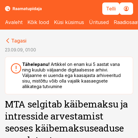
Telli
Avaleht
Kõik lood
Küsi küsimus
Üritused
Raadiosaa
cebook
cebook
Tagasi
Twitter)
Twitter)
23.09.09, 01:00
kedIn
kedIn
Tähelepanu!
Artikkel on enam kui 5 aastat vana
ning kuulub väljaande digitaalsesse arhiivi.
ail
ail
Väljaanne ei uuenda ega kaasajasta arhiveeritud
sisu, mistõttu võib olla vajalik kaasaegsete
k
k
allikatega tutvumine
MTA selgitab käibemaksu ja
intresside arvestamist
seoses käibemaksuseaduse