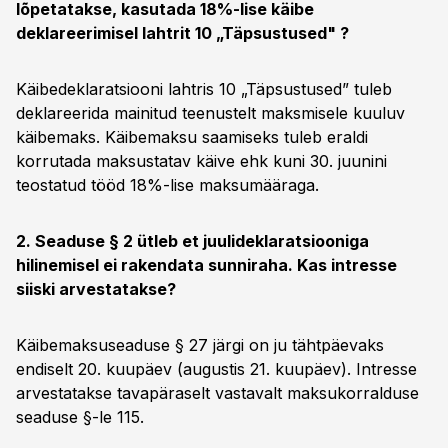
lõpetatakse, kasutada 18%-lise käibe
deklareerimisel lahtrit 10 „Täpsustused" ?
Käibedeklaratsiooni lahtris 10 „Täpsustused” tuleb
deklareerida mainitud teenustelt maksmisele kuuluv
käibemaks. Käibemaksu saamiseks tuleb eraldi
korrutada maksustatav käive ehk kuni 30. juunini
teostatud tööd 18%-lise maksumääraga.
2. Seaduse § 2 ütleb et juulideklaratsiooniga
hilinemisel ei rakendata sunniraha. Kas intresse
siiski arvestatakse?
Käibemaksuseaduse § 27 järgi on ju tähtpäevaks
endiselt 20. kuupäev (augustis 21. kuupäev). Intresse
arvestatakse tavapäraselt vastavalt maksukorralduse
seaduse §-le 115.