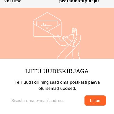
või ilma
pearaamatupidajat
LIITU UUDISKIRJAGA
Telli uudiskiri ning saad oma postkasti päeva
olulisemad uudised.
Liitun