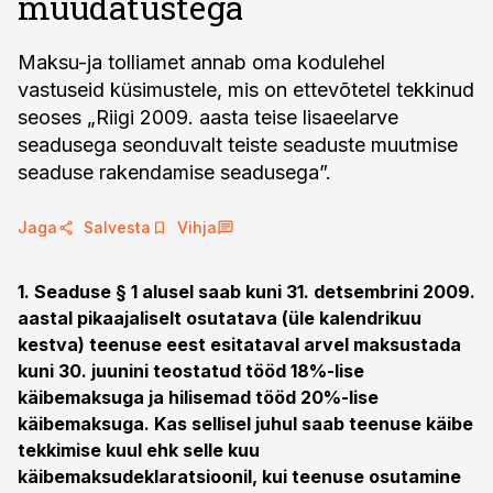
muudatustega
Maksu-ja tolliamet annab oma kodulehel
vastuseid küsimustele, mis on ettevõtetel tekkinud
seoses „Riigi 2009. aasta teise lisaeelarve
seadusega seonduvalt teiste seaduste muutmise
seaduse rakendamise seadusega”.
Jaga
Salvesta
Vihja
1. Seaduse § 1 alusel saab kuni 31. detsembrini 2009.
aastal pikaajaliselt osutatava (üle kalendrikuu
kestva) teenuse eest esitataval arvel maksustada
kuni 30. juunini teostatud tööd 18%-lise
käibemaksuga ja hilisemad tööd 20%-lise
käibemaksuga. Kas sellisel juhul saab teenuse käibe
tekkimise kuul ehk selle kuu
käibemaksudeklaratsioonil, kui teenuse osutamine