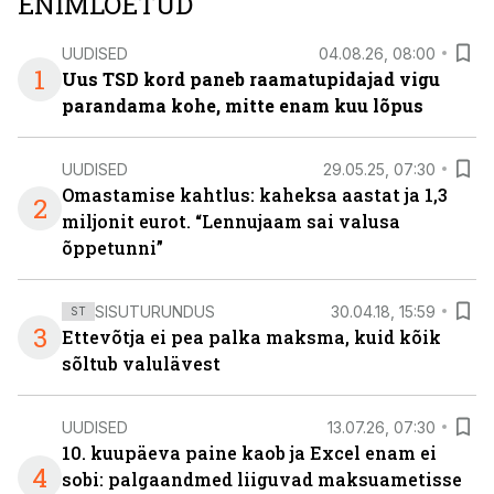
ENIMLOETUD
UUDISED
04.08.26, 08:00
1
Uus TSD kord paneb raamatupidajad vigu
parandama kohe, mitte enam kuu lõpus
UUDISED
29.05.25, 07:30
Omastamise kahtlus: kaheksa aastat ja 1,3
2
miljonit eurot. “Lennujaam sai valusa
õppetunni”
SISUTURUNDUS
30.04.18, 15:59
ST
3
Ettevõtja ei pea palka maksma, kuid kõik
sõltub valulävest
UUDISED
13.07.26, 07:30
10. kuupäeva paine kaob ja Excel enam ei
4
sobi: palgaandmed liiguvad maksuametisse