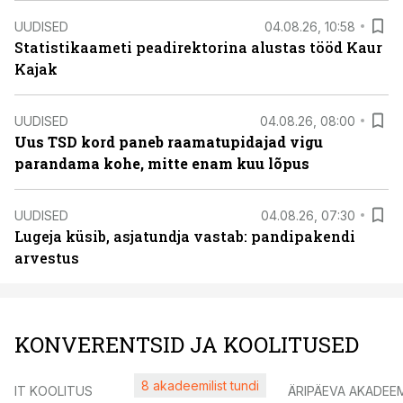
UUDISED
04.08.26, 10:58
Statistikaameti peadirektorina alustas tööd Kaur
Kajak
UUDISED
04.08.26, 08:00
Uus TSD kord paneb raamatupidajad vigu
parandama kohe, mitte enam kuu lõpus
UUDISED
04.08.26, 07:30
Lugeja küsib, asjatundja vastab: pandipakendi
arvestus
KONVERENTSID JA KOOLITUSED
8 akadeemilist tundi
IT KOOLITUS
ÄRIPÄEVA AKADEE