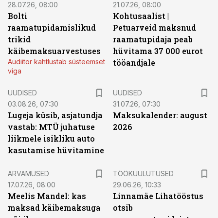
28.07.26, 08:00
21.07.26, 08:00
Bolti
Kohtusaalist
|
raamatupidamislikud
Petuarveid maksnud
trikid
raamatupidaja peab
käibemaksuarvestuses
hüvitama 37 000 eurot
Audiitor kahtlustab süsteemset
tööandjale
viga
UUDISED
UUDISED
03.08.26, 07:30
31.07.26, 07:30
Lugeja küsib, asjatundja
Maksukalender: august
vastab: MTÜ juhatuse
2026
liikmele isikliku auto
kasutamise hüvitamine
ST
ARVAMUSED
TÖÖKUULUTUSED
17.07.26, 08:00
29.06.26, 10:33
Meelis Mandel: kas
Linnamäe Lihatööstus
maksad käibemaksuga
otsib