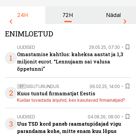
24H
72H
Nädal
ENIMLOETUD
UUDISED
29.05.25, 07:30
Omastamise kahtlus: kaheksa aastat ja 1,3
1
miljonit eurot. “Lennujaam sai valusa
õppetunni”
SISUTURUNDUS
06.02.25, 14:00
ST
2
Kuus tuntud firmamatjat Eestis
Kuidas tuvastada ärijuhid, kes kasutavad firmamatjaid?
UUDISED
04.08.26, 08:00
3
Uus TSD kord paneb raamatupidajad vigu
parandama kohe, mitte enam kuu lõpus