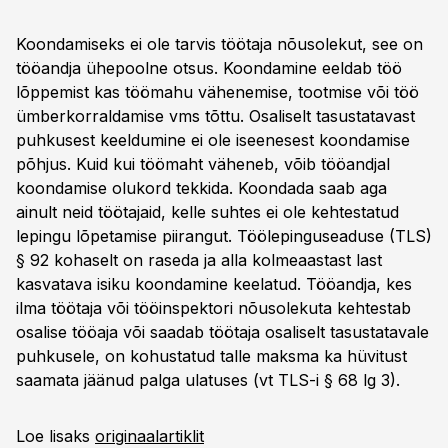
Koondamiseks ei ole tarvis töötaja nõusolekut, see on
tööandja ühepoolne otsus. Koondamine eeldab töö
lõppemist kas töömahu vähenemise, tootmise või töö
ümberkorraldamise vms tõttu. Osaliselt tasustatavast
puhkusest keeldumine ei ole iseenesest koondamise
põhjus. Kuid kui töömaht väheneb, võib tööandjal
koondamise olukord tekkida. Koondada saab aga
ainult neid töötajaid, kelle suhtes ei ole kehtestatud
lepingu lõpetamise piirangut. Töölepinguseaduse (TLS)
§ 92 kohaselt on raseda ja alla kolmeaastast last
kasvatava isiku koondamine keelatud. Tööandja, kes
ilma töötaja või tööinspektori nõusolekuta kehtestab
osalise tööaja või saadab töötaja osaliselt tasustatavale
puhkusele, on kohustatud talle maksma ka hüvitust
saamata jäänud palga ulatuses (vt TLS-i § 68 lg 3).
Loe lisaks
originaalartiklit