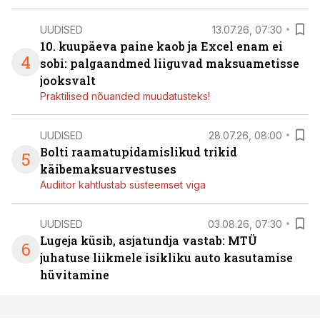
UUDISED
13.07.26, 07:30
10. kuupäeva paine kaob ja Excel enam ei
4
sobi: palgaandmed liiguvad maksuametisse
jooksvalt
Praktilised nõuanded muudatusteks!
UUDISED
28.07.26, 08:00
Bolti raamatupidamislikud trikid
5
käibemaksuarvestuses
Audiitor kahtlustab süsteemset viga
UUDISED
03.08.26, 07:30
Lugeja küsib, asjatundja vastab: MTÜ
6
juhatuse liikmele isikliku auto kasutamise
hüvitamine