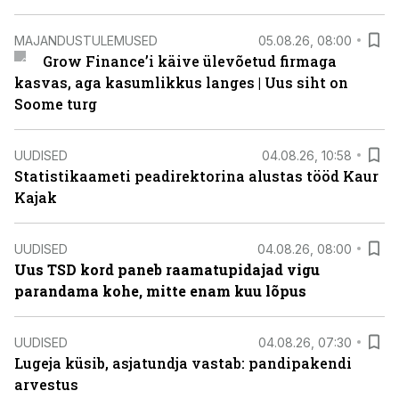
MAJANDUSTULEMUSED
05.08.26, 08:00
Grow Finance’i käive ülevõetud firmaga
kasvas, aga kasumlikkus langes | Uus siht on
Soome turg
UUDISED
04.08.26, 10:58
Statistikaameti peadirektorina alustas tööd Kaur
Kajak
UUDISED
04.08.26, 08:00
Uus TSD kord paneb raamatupidajad vigu
parandama kohe, mitte enam kuu lõpus
UUDISED
04.08.26, 07:30
Lugeja küsib, asjatundja vastab: pandipakendi
arvestus