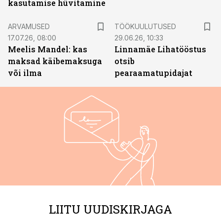
kasutamise hüvitamine
ST
ARVAMUSED
TÖÖKUULUTUSED
17.07.26, 08:00
29.06.26, 10:33
Meelis Mandel: kas
Linnamäe Lihatööstus
maksad käibemaksuga
otsib
või ilma
pearaamatupidajat
LIITU UUDISKIRJAGA