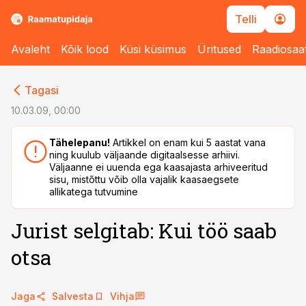
Telli
Avaleht
Kõik lood
Küsi küsimus
Üritused
Raadiosaa
cebook
cebook
Tagasi
Twitter)
Twitter)
10.03.09, 00:00
kedIn
kedIn
Tähelepanu!
Artikkel on enam kui 5 aastat vana
ning kuulub väljaande digitaalsesse arhiivi.
ail
ail
Väljaanne ei uuenda ega kaasajasta arhiveeritud
sisu, mistõttu võib olla vajalik kaasaegsete
k
k
allikatega tutvumine
Jurist selgitab: Kui töö saab
otsa
Jaga
Salvesta
Vihja