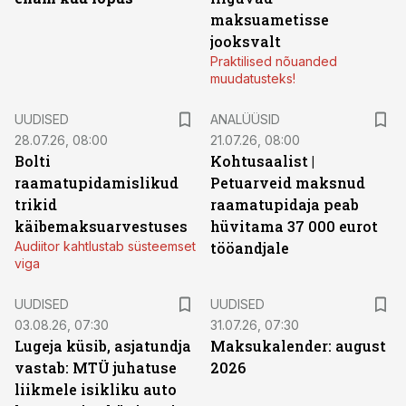
maksuametisse
jooksvalt
Praktilised nõuanded
muudatusteks!
UUDISED
ANALÜÜSID
28.07.26, 08:00
21.07.26, 08:00
Bolti
Kohtusaalist
|
raamatupidamislikud
Petuarveid maksnud
trikid
raamatupidaja peab
käibemaksuarvestuses
hüvitama 37 000 eurot
Audiitor kahtlustab süsteemset
tööandjale
viga
UUDISED
UUDISED
03.08.26, 07:30
31.07.26, 07:30
Lugeja küsib, asjatundja
Maksukalender: august
vastab: MTÜ juhatuse
2026
liikmele isikliku auto