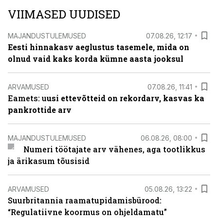
VIIMASED UUDISED
MAJANDUSTULEMUSED
07.08.26, 12:17
Eesti hinnakasv aeglustus tasemele, mida on
olnud vaid kaks korda kümne aasta jooksul
ARVAMUSED
07.08.26, 11:41
Eamets: u
usi ettevõtteid on rekordarv, kasvas ka
pankrottide arv
MAJANDUSTULEMUSED
06.08.26, 08:00
Numeri töötajate arv vähenes, aga tootlikkus
ja ärikasum tõusisid
ARVAMUSED
05.08.26, 13:22
Suurbritannia raamatupidamisbürood:
“Regulatiivne koormus on ohjeldamatu”