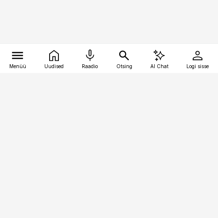
Menüü
Uudised
Raadio
Otsing
AI Chat
Logi sisse
Vana-Lõuna 39/1, 19094 Tallinn
(+372) 667 0111
raamatupidaja@raamatupidaja.ee
Telli
Reklaam
Firmast
Sisu kasutamisõigused
Ajakirjaniku
eetikakoodeks