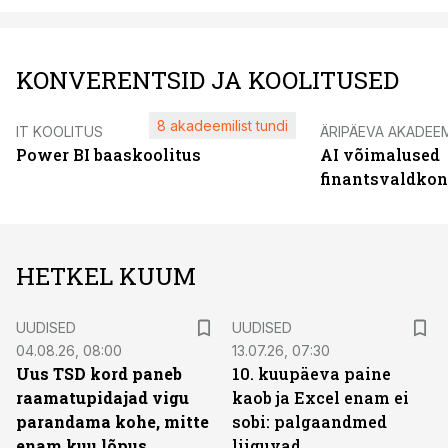
KONVERENTSID JA KOOLITUSED
8 akadeemilist tundi
IT KOOLITUS
ÄRIPÄEVA AKADEE
Power BI baaskoolitus
AI võimalused
finantsvaldko
HETKEL KUUM
UUDISED
UUDISED
04.08.26, 08:00
13.07.26, 07:30
Uus TSD kord paneb
10. kuupäeva paine
raamatupidajad vigu
kaob ja Excel enam ei
parandama kohe, mitte
sobi: palgaandmed
enam kuu lõpus
liiguvad