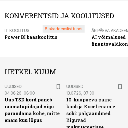
KONVERENTSID JA KOOLITUSED
8 akadeemilist tundi
IT KOOLITUS
ÄRIPÄEVA AKADEE
Power BI baaskoolitus
AI võimalused
finantsvaldko
HETKEL KUUM
UUDISED
UUDISED
04.08.26, 08:00
13.07.26, 07:30
Uus TSD kord paneb
10. kuupäeva paine
raamatupidajad vigu
kaob ja Excel enam ei
parandama kohe, mitte
sobi: palgaandmed
enam kuu lõpus
liiguvad
maksuametisse