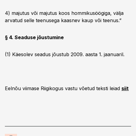
4) majutus või majutus koos hommikusöögiga, välja
arvatud selle teenusega kaasnev kaup või teenus.”
§ 4. Seaduse jõustumine
(1) Käesolev seadus jõustub 2009. aasta 1. jaanuaril.
Eelnõu viimase Riigikogus vastu võetud teksti leiad
siit