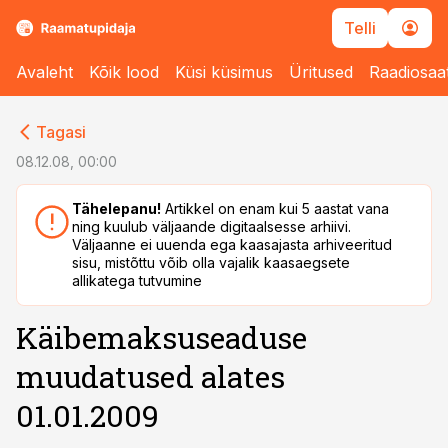
Telli
Avaleht
Kõik lood
Küsi küsimus
Üritused
Raadiosaa
cebook
cebook
Tagasi
Twitter)
Twitter)
08.12.08, 00:00
kedIn
kedIn
Tähelepanu!
Artikkel on enam kui 5 aastat vana
ning kuulub väljaande digitaalsesse arhiivi.
ail
ail
Väljaanne ei uuenda ega kaasajasta arhiveeritud
sisu, mistõttu võib olla vajalik kaasaegsete
k
k
allikatega tutvumine
Käibemaksuseaduse
muudatused alates
01.01.2009