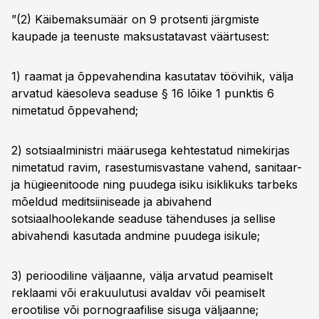
”(2) Käibemaksumäär on 9 protsenti järgmiste
kaupade ja teenuste maksustatavast väärtusest:
1) raamat ja õppevahendina kasutatav töövihik, välja
arvatud käesoleva seaduse § 16 lõike 1 punktis 6
nimetatud õppevahend;
2) sotsiaalministri määrusega kehtestatud nimekirjas
nimetatud ravim, rasestumisvastane vahend, sanitaar-
ja hügieenitoode ning puudega isiku isiklikuks tarbeks
mõeldud meditsiiniseade ja abivahend
sotsiaalhoolekande seaduse tähenduses ja sellise
abivahendi kasutada andmine puudega isikule;
3) perioodiline väljaanne, välja arvatud peamiselt
reklaami või erakuulutusi avaldav või peamiselt
erootilise või pornograafilise sisuga väljaanne;