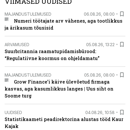
VIIMASED UUDISED
MAJANDUSTULEMUSED
06.08.26, 08:00
Numeri töötajate arv vähenes, aga tootlikkus
ja ärikasum tõusisid
ARVAMUSED
05.08.26, 13:22
Suurbritannia raamatupidamisbürood:
“Regulatiivne koormus on ohjeldamatu”
MAJANDUSTULEMUSED
05.08.26, 08:00
Grow Finance’i käive ülevõetud firmaga
kasvas, aga kasumlikkus langes | Uus siht on
Soome turg
UUDISED
04.08.26, 10:58
Statistikaameti peadirektorina alustas tööd Kaur
Kajak