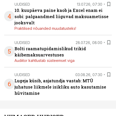
UUDISED
13.07.26, 07:30
10. kuupäeva paine kaob ja Excel enam ei
4
sobi: palgaandmed liiguvad maksuametisse
jooksvalt
Praktilised nõuanded muudatusteks!
UUDISED
28.07.26, 08:00
Bolti raamatupidamislikud trikid
5
käibemaksuarvestuses
Audiitor kahtlustab süsteemset viga
UUDISED
03.08.26, 07:30
Lugeja küsib, asjatundja vastab: MTÜ
6
juhatuse liikmele isikliku auto kasutamise
hüvitamine