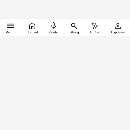
Menüü
Uudised
Raadio
Otsing
AI Chat
Logi sisse
Vana-Lõuna 39/1, 19094 Tallinn
(+372) 667 0111
raamatupidaja@raamatupidaja.ee
Telli
Reklaam
Firmast
Sisu kasutamisõigused
Ajakirjaniku
eetikakoodeks
Üldtingimused
Privaatsustingimused