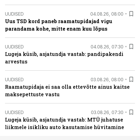
UUDISED
04.08.26, 08:00
Uus TSD kord paneb raamatupidajad vigu
parandama kohe, mitte enam kuu lõpus
UUDISED
04.08.26, 07:30
Lugeja küsib, asjatundja vastab: pandipakendi
arvestus
UUDISED
03.08.26, 08:00
Raamatupidaja ei saa olla ettevõtte ainus kaitse
maksepettuste vastu
UUDISED
03.08.26, 07:30
Lugeja küsib, asjatundja vastab: MTÜ juhatuse
liikmele isikliku auto kasutamise hüvitamine