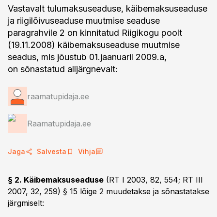
Vastavalt tulumaksuseaduse, käibemaksuseaduse
ja riigilõivuseaduse muutmise seaduse
paragrahvile 2 on kinnitatud Riigikogu poolt
(19.11.2008) käibemaksuseaduse muutmise
seadus, mis jõustub 01.jaanuaril 2009.a,
on sõnastatud alljärgnevalt:
raamatupidaja.ee
Raamatupidaja.ee
Jaga
Salvesta
Vihja
§ 2. Käibemaksuseaduse
(RT I 2003, 82, 554; RT III
2007, 32, 259) § 15 lõige 2 muudetakse ja sõnastatakse
järgmiselt: