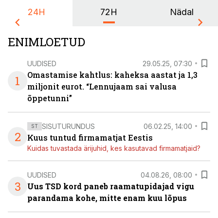
24H
72H
Nädal
ENIMLOETUD
UUDISED
29.05.25, 07:30
Omastamise kahtlus: kaheksa aastat ja 1,3
1
miljonit eurot. “Lennujaam sai valusa
õppetunni”
SISUTURUNDUS
06.02.25, 14:00
ST
2
Kuus tuntud firmamatjat Eestis
Kuidas tuvastada ärijuhid, kes kasutavad firmamatjaid?
UUDISED
04.08.26, 08:00
3
Uus TSD kord paneb raamatupidajad vigu
parandama kohe, mitte enam kuu lõpus