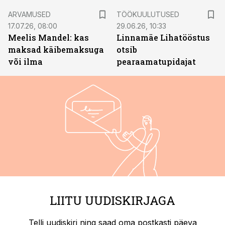
ST
ARVAMUSED
TÖÖKUULUTUSED
17.07.26, 08:00
29.06.26, 10:33
Meelis Mandel: kas
Linnamäe Lihatööstus
maksad käibemaksuga
otsib
või ilma
pearaamatupidajat
LIITU UUDISKIRJAGA
Telli uudiskiri ning saad oma postkasti päeva