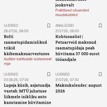
jooksvalt
Praktilised nõuanded
muudatusteks!
UUDISED
ANALÜÜSID
28.07.26, 08:00
21.07.26, 08:00
Bolti
Kohtusaalist
|
raamatupidamislikud
Petuarveid maksnud
trikid
raamatupidaja peab
käibemaksuarvestuses
hüvitama 37 000 eurot
Audiitor kahtlustab süsteemset
tööandjale
viga
UUDISED
UUDISED
03.08.26, 07:30
31.07.26, 07:30
Lugeja küsib, asjatundja
Maksukalender: august
vastab: MTÜ juhatuse
2026
liikmele isikliku auto
kasutamise hüvitamine