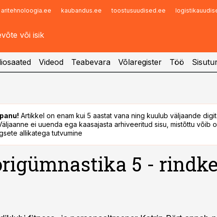
aritehnoloogia.ee
kaubandus.ee
toostusuudised.ee
logistikauudi
Infopank
Radar
iosaated
Videod
Teabevara
Võlaregister
Töö
Sisutu
panu!
Artikkel on enam kui 5 aastat vana ning kuulub väljaande digi
. Väljaanne ei uuenda ega kaasajasta arhiveeritud sisu, mistõttu võib ol
sete allikatega tutvumine
rigümnastika 5 - rindke