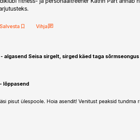
iklubi fitness- ja personaaltreener Katrin Pärt annab n
rjutusteks.
Salvesta
Vihja
 - algasend
Seisa sirgelt, sirged käed taga sõrmseongus
s - lõppasend
käsi pisut ülespoole. Hoia asendit! Venitust peaksid tundma r