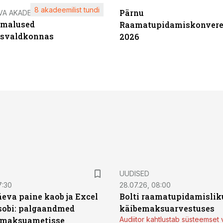
8 akadeemilist tundi
Pärnu
VA AKADEEMIA
imalused
Raamatupidamiskonvere
tsvaldkonnas
2026
UUDISED
7:30
28.07.26, 08:00
äeva paine kaob ja Excel
Bolti raamatupidamisliku
sobi: palgaandmed
käibemaksuarvestuses
 maksuametisse
Audiitor kahtlustab süsteemset 