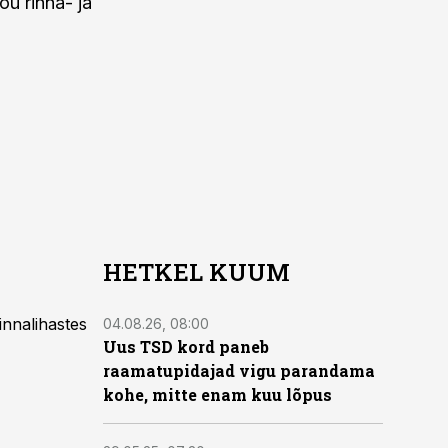
õu rinna- ja
HETKEL KUUM
innalihastes
04.08.26, 08:00
Uus TSD kord paneb
raamatupidajad vigu parandama
kohe, mitte enam kuu lõpus