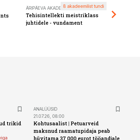
8 akadeemilist tundi
Kasuta ä
ÄRIPÄEVA AKADEEMIA
Tehisintellekti meistriklass
nts
maksuva
juhtidele - vundament
ANALÜÜSID
21.07.26, 08:00
d trikid
Kohtusaalist
|
Petuarveid
maksnud raamatupidaja peab
viga
hüvitama 37 000 eurot tööandjale