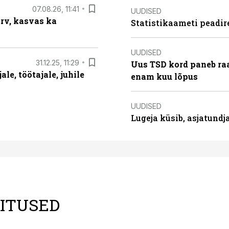
07.08.26, 11:41
UUDISED
arv, kasvas ka
Statistikaameti peadir
UUDISED
31.12.25, 11:29
Uus TSD kord paneb ra
le, töötajale, juhile
enam kuu lõpus
UUDISED
Lugeja küsib, asjatund
LITUSED