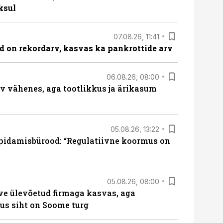
ksul
07.08.26, 11:41
id on rekordarv, kasvas ka pankrottide arv
06.08.26, 08:00
rv vähenes, aga tootlikkus ja ärikasum
05.08.26, 13:22
pidamisbürood: “Regulatiivne koormus on
05.08.26, 08:00
ve ülevõetud firmaga kasvas, aga
us siht on Soome turg