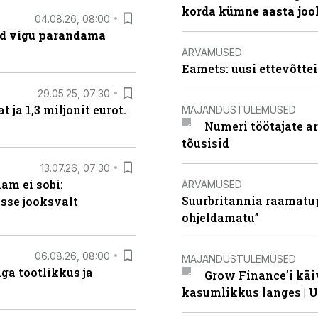
korda kümne aasta joo
04.08.26, 08:00
ad vigu parandama
ARVAMUSED
Eamets: u
usi ettevõtte
29.05.25, 07:30
ja 1,3 miljonit eurot.
MAJANDUSTULEMUSED
Numeri töötajate a
tõusisid
13.07.26, 07:30
am ei sobi:
ARVAMUSED
Suurbritannia raamatu
sse jooksvalt
ohjeldamatu”
06.08.26, 08:00
MAJANDUSTULEMUSED
ga tootlikkus ja
Grow Finance’i käi
kasumlikkus langes | U