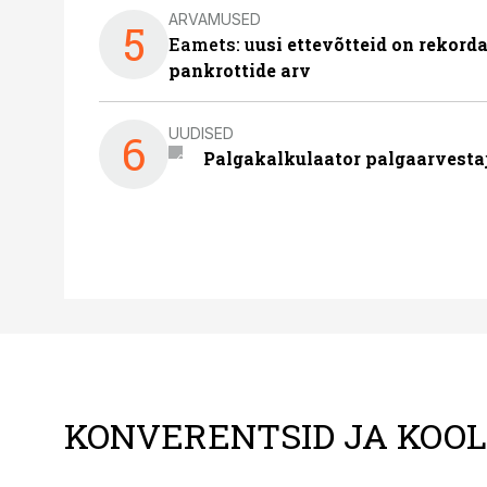
ARVAMUSED
5
Eamets: u
usi ettevõtteid on rekord
pankrottide arv
UUDISED
6
Palgakalkulaator palgaarvestaja
KONVERENTSID JA KOO