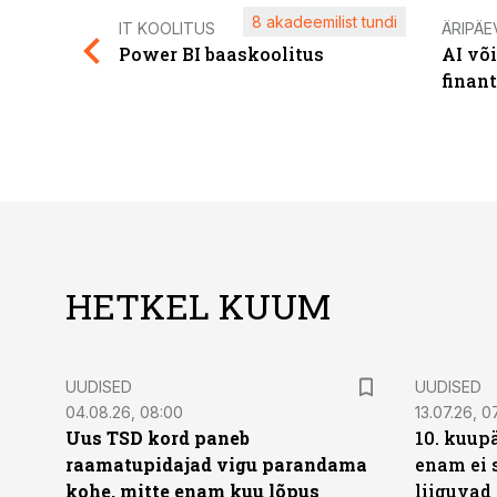
8 akadeemilist tundi
IT KOOLITUS
ÄRIPÄE
Power BI baaskoolitus
AI võ
finan
HETKEL KUUM
UUDISED
UUDISED
04.08.26, 08:00
13.07.26, 0
Uus TSD kord paneb
10. kuup
raamatupidajad vigu parandama
enam ei 
kohe, mitte enam kuu lõpus
liiguvad