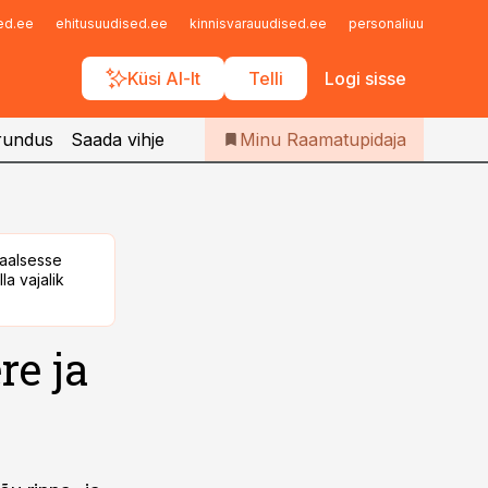
Iseteenindus
sed.ee
ehitusuudised.ee
kinnisvarauudised.ee
personaliuudised.ee
Telli Raamatupidaja
Küsi AI-lt
Telli
Logi sisse
rundus
Saada vihje
Minu Raamatupidaja
taalsesse
la vajalik
re ja