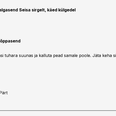
 algasend
Seisa sirgelt, käed külgedel
 lõppasend
i tuhara suunas ja kalluta pead samale poole. Jäta keha si
Pärt