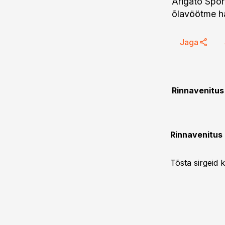
Arigato Spord
õlavöötme ha
Jaga
Rinnavenitus
Rinnavenitu
Tõsta sirgeid 