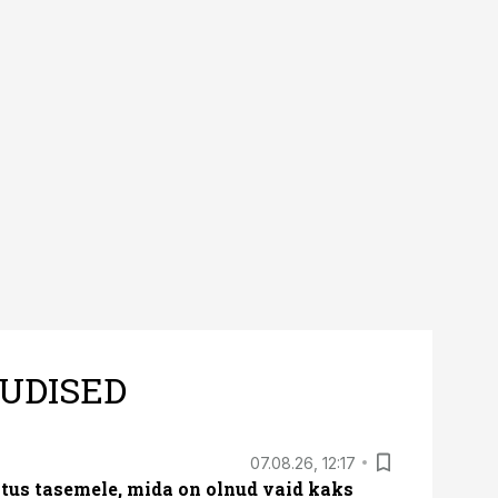
UDISED
07.08.26, 12:17
tus tasemele, mida on olnud vaid kaks