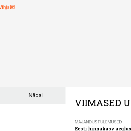
Vihja
Nädal
VIIMASED U
MAJANDUSTULEMUSED
Eesti hinnakasv aeglus