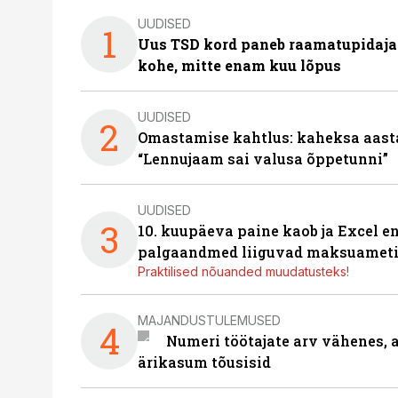
UUDISED
1
Uus TSD kord paneb raamatupidaj
kohe, mitte enam kuu lõpus
UUDISED
2
Omastamise kahtlus: kaheksa aastat 
“Lennujaam sai valusa õppetunni”
UUDISED
3
10. kuupäeva paine kaob ja Excel en
palgaandmed liiguvad maksuameti
Praktilised nõuanded muudatusteks!
MAJANDUSTULEMUSED
4
Numeri töötajate arv vähenes, a
ärikasum tõusisid