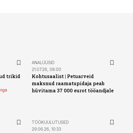
ANALÜÜSID
21.07.26, 08:00
d trikid
Kohtusaalist
|
Petuarveid
maksnud raamatupidaja peab
viga
hüvitama 37 000 eurot tööandjale
ST
TÖÖKUULUTUSED
29.06.26, 10:33