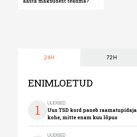
aasta maksudest teadma?
24H
72H
ENIMLOETUD
UUDISED
1
Uus TSD kord paneb raamatupidaj
kohe, mitte enam kuu lõpus
UUDISED