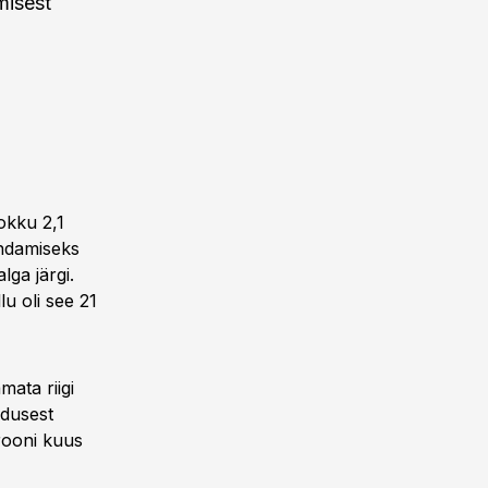
misest
okku 2,1
endamiseks
ga järgi.
u oli see 21
mata riigi
adusest
rooni kuus