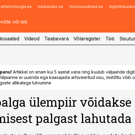
aritehnoloogia.ee
kaubandus.ee
toostusuudised.ee
logistikauudi
Infopank
Radar
iosaated
Videod
Teabevara
Võlaregister
Töö
Sisutu
panu!
Artikkel on enam kui 5 aastat vana ning kuulub väljaande digi
. Väljaanne ei uuenda ega kaasajasta arhiveeritud sisu, mistõttu võib ol
sete allikatega tutvumine
lga ülempiir võidakse
isest palgast lahutada