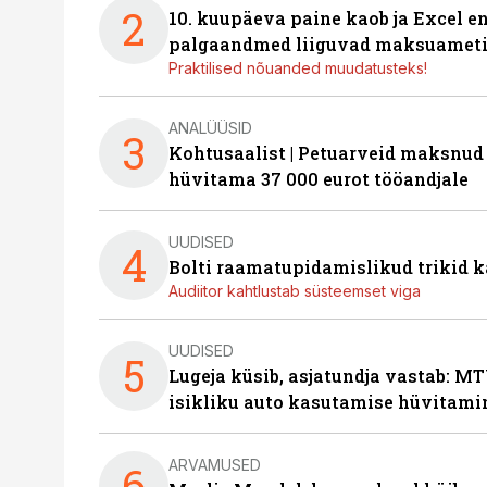
2
10. kuupäeva paine kaob ja Excel en
palgaandmed liiguvad maksuameti
Praktilised nõuanded muudatusteks!
ANALÜÜSID
3
Kohtusaalist
|
Petuarveid maksnud
hüvitama 37 000 eurot tööandjale
UUDISED
4
Bolti raamatupidamislikud trikid
Audiitor kahtlustab süsteemset viga
UUDISED
5
Lugeja küsib, asjatundja vastab: MT
isikliku auto kasutamise hüvitami
ARVAMUSED
6