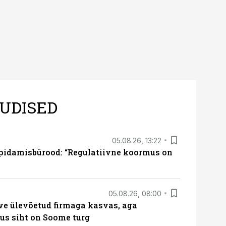
UDISED
05.08.26, 13:22
pidamisbürood: “Regulatiivne koormus on
05.08.26, 08:00
ve ülevõetud firmaga kasvas, aga
us siht on Soome turg