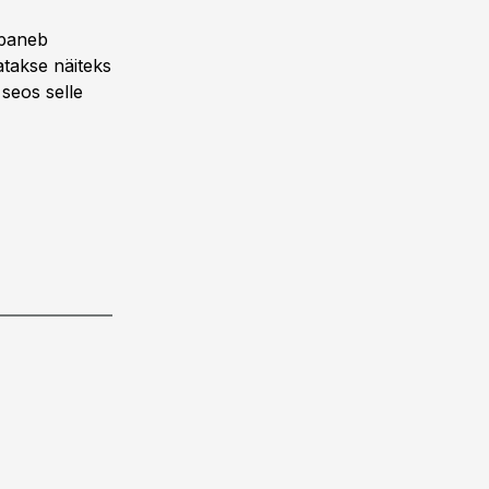
 paneb
tatakse näiteks
 seos selle