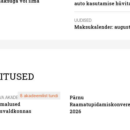
aksuga või ilma
auto kasutamise hüvi
UUDISED
Maksukalender: august
LITUSED
8 akadeemilist tundi
Pärnu
VA AKADEEMIA
imalused
Raamatupidamiskonvere
tsvaldkonnas
2026