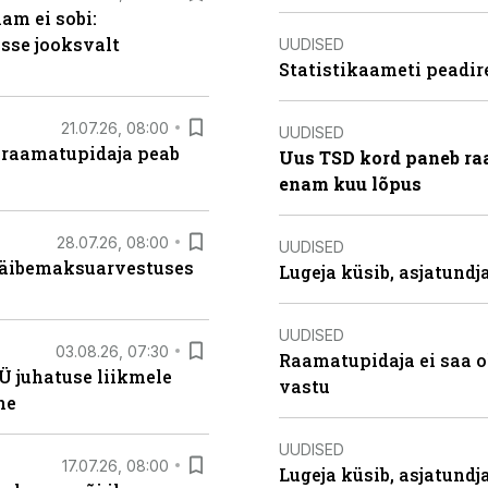
am ei sobi:
sse jooksvalt
UUDISED
Statistikaameti peadir
21.07.26, 08:00
UUDISED
 raamatupidaja peab
Uus TSD kord paneb ra
enam kuu lõpus
28.07.26, 08:00
UUDISED
 käibemaksuarvestuses
Lugeja küsib, asjatund
UUDISED
03.08.26, 07:30
Raamatupidaja ei saa o
Ü juhatuse liikmele
vastu
ne
UUDISED
17.07.26, 08:00
Lugeja küsib, asjatundj