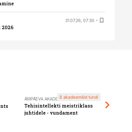
tamine
31.07.26, 07:30
 2026
8 akadeemilist tundi
Kasuta ä
ÄRIPÄEVA AKADEEMIA
Tehisintellekti meistriklass
nts
maksuva
juhtidele - vundament