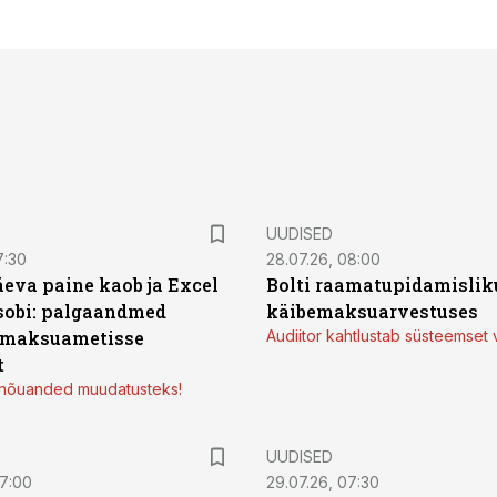
UUDISED
7:30
28.07.26, 08:00
äeva paine kaob ja Excel
Bolti raamatupidamisliku
sobi: palgaandmed
käibemaksuarvestuses
 maksuametisse
Audiitor kahtlustab süsteemset 
t
d nõuanded muudatusteks!
UUDISED
07:00
29.07.26, 07:30