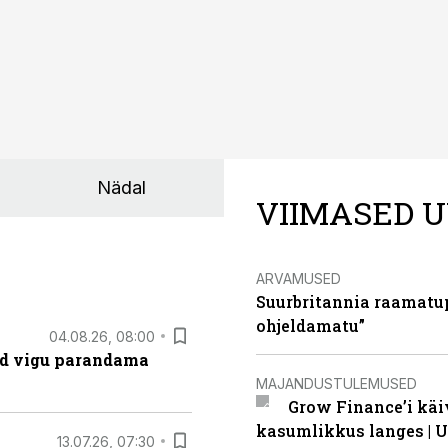
Nädal
VIIMASED U
ARVAMUSED
Suurbritannia raamatu
ohjeldamatu”
04.08.26, 08:00
ad vigu parandama
MAJANDUSTULEMUSED
Grow Finance’i käi
kasumlikkus langes | U
13.07.26, 07:30