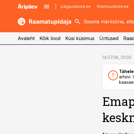
palgauudised.ee
finantsuudised.ee
kaubandus.ee
imelineajalugu.ee
kinnisvarauudised.ee
imelineteadus.ee
Avaleht
Kõik lood
Küsi küsimus
Üritused
Raad
cebook
cebook
14.07.08, 01:00
Twitter)
Twitter)
Tähele
kedIn
kedIn
arhiivi
kaasaeg
ail
ail
Emapa
k
k
keskm