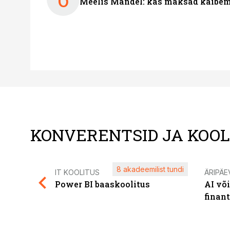
Meelis Mandel: kas maksad käibem
KONVERENTSID JA KOO
8 akadeemilist tundi
IT KOOLITUS
ÄRIPÄE
Power BI baaskoolitus
AI võ
finan