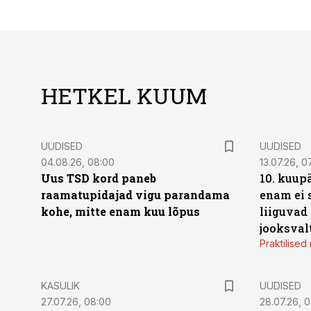
HETKEL KUUM
UUDISED
UUDISED
04.08.26, 08:00
13.07.26, 0
Uus TSD kord paneb
10. kuup
raamatupidajad vigu parandama
enam ei 
kohe, mitte enam kuu lõpus
liiguvad
jooksval
Praktilise
KASULIK
UUDISED
27.07.26, 08:00
28.07.26, 