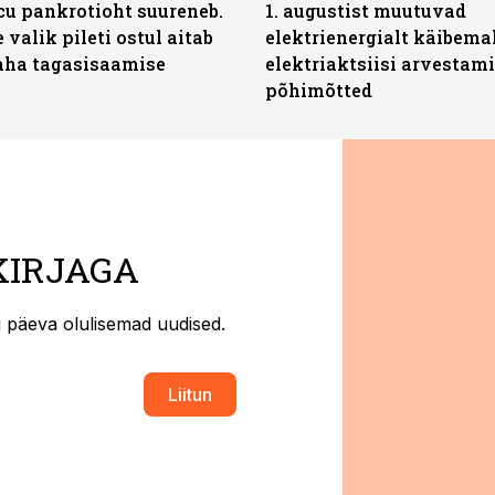
icu pankrotioht suureneb.
1. augustist muutuvad
 valik pileti ostul aitab
elektrienergialt käibema
aha tagasisaamise
elektriaktsiisi arvestam
põhimõtted
KIRJAGA
ti päeva olulisemad uudised.
Liitun