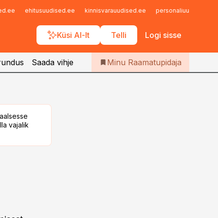
Iseteenindus
sed.ee
ehitusuudised.ee
kinnisvarauudised.ee
personaliuudised.ee
Telli Raamatupidaja
Küsi AI-lt
Telli
Logi sisse
rundus
Saada vihje
Minu Raamatupidaja
taalsesse
la vajalik