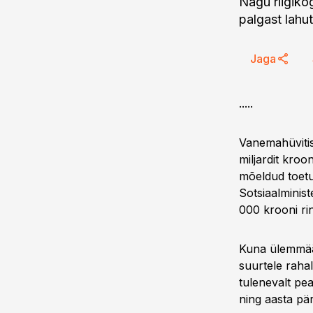
Nagu riigiko
palgast lahu
Jaga
.....
Vanemahüvitis
miljardit kro
mõeldud toetu
Sotsiaalminis
000 krooni ri
Kuna ülemmäär 
suurtele rahal
tulenevalt pe
ning aasta pä