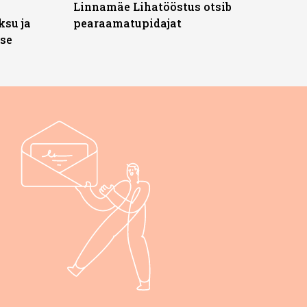
Linnamäe Lihatööstus otsib
ksu ja
pearaamatupidajat
ise