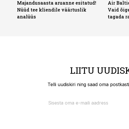
Majandusaasta aruanne esitatud!
Air Balt
Nüüd tee kliendile väärtuslik
Vaid õige
analüüs
tagada r
LIITU UUDIS
Telli uudiskiri ning saad oma postkas