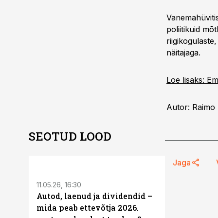
Vanemahüviti
poliitikuid mõ
riigikogulaste
näitajaga.
Loe lisaks: E
Autor: Raimo
SEOTUD LOOD
ST
Jaga
11.05.26, 16:30
Autod, laenud ja dividendid –
mida peab ettevõtja 2026.