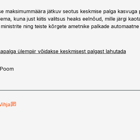
se maksimummäära jätkuv seotus keskmise palga kasvuga
tlema, kuna just kiitis valitsus heaks eelnõud, mille järgi kao
, ministrite ning teiste kõrgete ametnike palkade automaatne
mapalga ülempiir võidakse keskmisest palgast lahutada
 Poom
Vihja