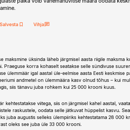
gulaste palka võib vanemahüvitise määra oodata kesk
tamine.
Salvesta
Vihja
e maksmine üksinda läheb järgmisel aasta riigile maksma k
oni. Praeguse korra kohaselt seatakse selle sündivuse suur
se ülemmäär igal aastal üle-eelmise aasta Eesti keskmise pal
teeriumi andmetel on ülemmäära kasv olnud tõhus – kui mull
ngis, siis tänavu juba rohkem kui 25 000 krooni kuus.
kehtestatakse viitega, siis on järgmisel kahel aastal, vaata
istele raskustele, oodata selle jätkuvat hüppelist kasvu. Se
aks juba augustis selleks ülempiiriks kehtestatama 28 000 k
rast oleks see juba üle 33 000 krooni.