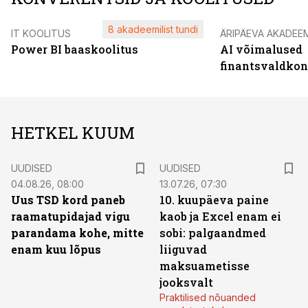
8 akadeemilist tundi
IT KOOLITUS
ÄRIPÄEVA AKADEE
Power BI baaskoolitus
AI võimalused
finantsvaldko
HETKEL KUUM
UUDISED
UUDISED
04.08.26, 08:00
13.07.26, 07:30
Uus TSD kord paneb
10. kuupäeva paine
raamatupidajad vigu
kaob ja Excel enam ei
parandama kohe, mitte
sobi: palgaandmed
enam kuu lõpus
liiguvad
maksuametisse
jooksvalt
Praktilised nõuanded