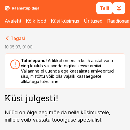
Telli
Avaleht
Kõik lood
Küsi küsimus
Üritused
Raadiosaa
cebook
cebook
Tagasi
Twitter)
Twitter)
10.05.07, 01:00
kedIn
kedIn
Tähelepanu!
Artikkel on enam kui 5 aastat vana
ning kuulub väljaande digitaalsesse arhiivi.
ail
ail
Väljaanne ei uuenda ega kaasajasta arhiveeritud
sisu, mistõttu võib olla vajalik kaasaegsete
k
k
allikatega tutvumine
Küsi julgesti!
Nüüd on õige aeg mõelda neile küsimustele,
millele võib vastata tööõiguse spetsialist.