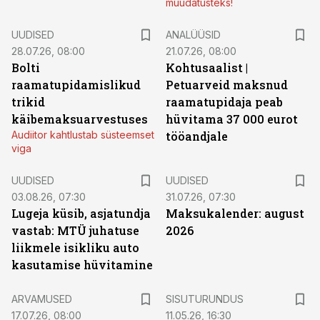
muudatusteks!
UUDISED
ANALÜÜSID
28.07.26, 08:00
21.07.26, 08:00
Bolti
Kohtusaalist
|
raamatupidamislikud
Petuarveid maksnud
trikid
raamatupidaja peab
käibemaksuarvestuses
hüvitama 37 000 eurot
Audiitor kahtlustab süsteemset
tööandjale
viga
UUDISED
UUDISED
03.08.26, 07:30
31.07.26, 07:30
Lugeja küsib, asjatundja
Maksukalender: august
vastab: MTÜ juhatuse
2026
liikmele isikliku auto
kasutamise hüvitamine
ST
ARVAMUSED
SISUTURUNDUS
17.07.26, 08:00
11.05.26, 16:30