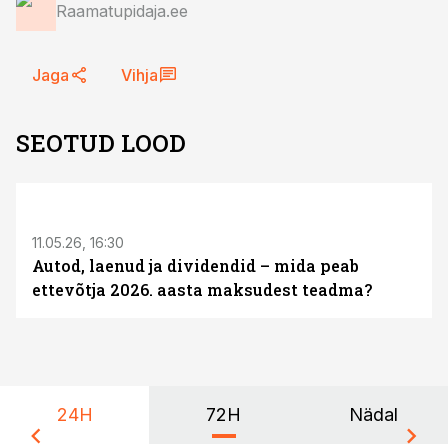
Raamatupidaja.ee
Jaga
Vihja
SEOTUD LOOD
ST
11.05.26, 16:30
Autod, laenud ja dividendid – mida peab
ettevõtja 2026. aasta maksudest teadma?
24H
72H
Nädal