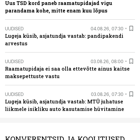
Uus TSD kord paneb raamatupidajad vigu
parandama kohe, mitte enam kuu lõpus
UUDISED
04.08.26, 07:30
Lugeja küsib, asjatundja vastab: pandipakendi
arvestus
UUDISED
03.08.26, 08:00
Raamatupidaja ei saa olla ettevõtte ainus kaitse
maksepettuste vastu
UUDISED
03.08.26, 07:30
Lugeja küsib, asjatundja vastab: MTÜ juhatuse
liikmele isikliku auto kasutamise hüvitamine
KONVERENTSID JA KOOLITUSED