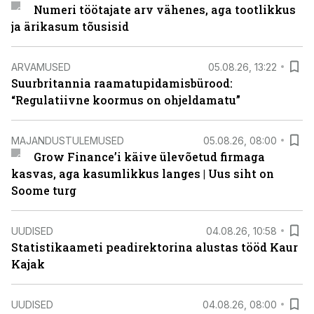
Numeri töötajate arv vähenes, aga tootlikkus
ja ärikasum tõusisid
ARVAMUSED
05.08.26, 13:22
Suurbritannia raamatupidamisbürood:
“Regulatiivne koormus on ohjeldamatu”
MAJANDUSTULEMUSED
05.08.26, 08:00
Grow Finance’i käive ülevõetud firmaga
kasvas, aga kasumlikkus langes | Uus siht on
Soome turg
UUDISED
04.08.26, 10:58
Statistikaameti peadirektorina alustas tööd Kaur
Kajak
UUDISED
04.08.26, 08:00