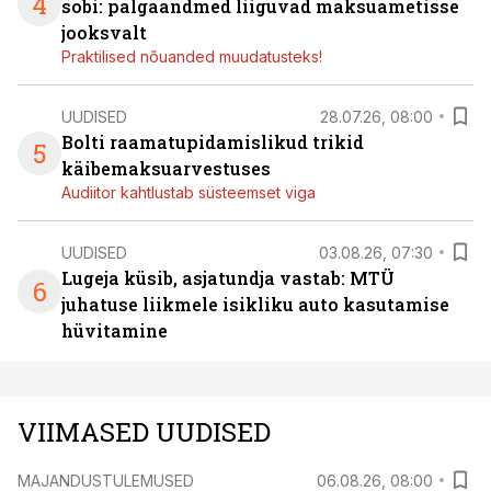
4
sobi: palgaandmed liiguvad maksuametisse
jooksvalt
Praktilised nõuanded muudatusteks!
UUDISED
28.07.26, 08:00
Bolti raamatupidamislikud trikid
5
käibemaksuarvestuses
Audiitor kahtlustab süsteemset viga
UUDISED
03.08.26, 07:30
Lugeja küsib, asjatundja vastab: MTÜ
6
juhatuse liikmele isikliku auto kasutamise
hüvitamine
VIIMASED UUDISED
MAJANDUSTULEMUSED
06.08.26, 08:00