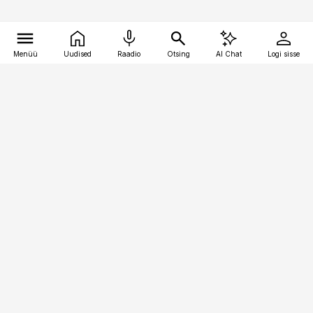
Menüü
Uudised
Raadio
Otsing
AI Chat
Logi sisse
Vana-Lõuna 39/1, 19094 Tallinn
(+372) 667 0111
raamatupidaja@raamatupidaja.ee
Telli
Reklaam
Firmast
Sisu kasutamisõigused
Ajakirjaniku
eetikakoodeks
Üldtingimused
Privaatsustingimused
Küpsiste poliitika
KKK