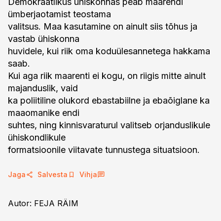
Demokraatlikus ühiskonnas peab maarendi
ümberjaotamist teostama
valitsus. Maa kasutamine on ainult siis tõhus ja
vastab ühiskonna
huvidele, kui riik oma koduülesannetega hakkama
saab.
Kui aga riik maarenti ei kogu, on riigis mitte ainult
majanduslik, vaid
ka poliitiline olukord ebastabiilne ja ebaõiglane ka
maaomanike endi
suhtes, ning kinnisvaraturul valitseb orjanduslikule
ühiskondlikule
formatsioonile viitavate tunnustega situatsioon.
Jaga
Salvesta
Vihja
Autor: FEJA RÄIM