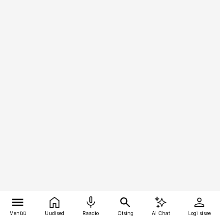
Menüü
Uudised
Raadio
Otsing
AI Chat
Logi sisse