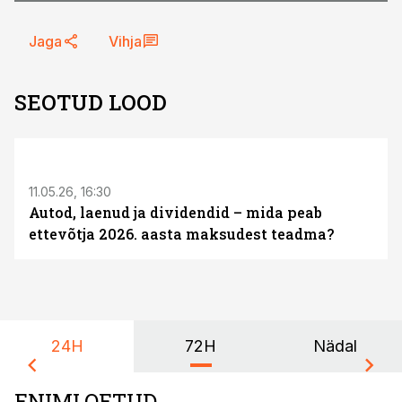
Jaga
Vihja
SEOTUD LOOD
ST
11.05.26, 16:30
Autod, laenud ja dividendid – mida peab
ettevõtja 2026. aasta maksudest teadma?
24H
72H
Nädal
ENIMLOETUD