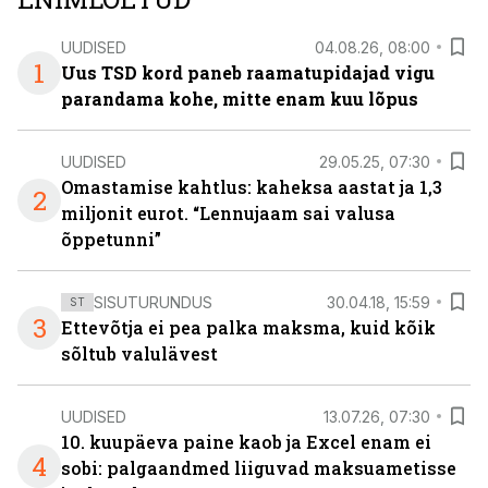
UUDISED
04.08.26, 08:00
1
Uus TSD kord paneb raamatupidajad vigu
parandama kohe, mitte enam kuu lõpus
UUDISED
29.05.25, 07:30
Omastamise kahtlus: kaheksa aastat ja 1,3
2
miljonit eurot. “Lennujaam sai valusa
õppetunni”
SISUTURUNDUS
30.04.18, 15:59
ST
3
Ettevõtja ei pea palka maksma, kuid kõik
sõltub valulävest
UUDISED
13.07.26, 07:30
10. kuupäeva paine kaob ja Excel enam ei
4
sobi: palgaandmed liiguvad maksuametisse