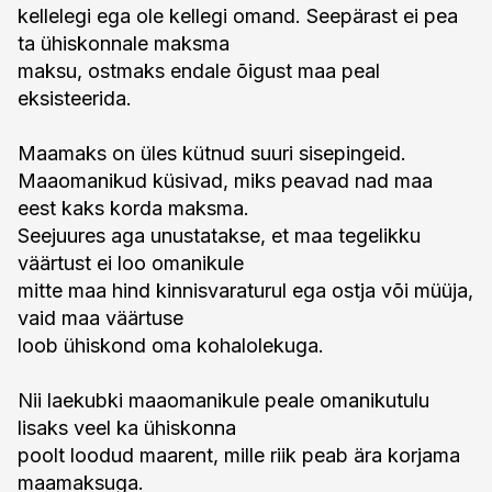
kellelegi ega ole kellegi omand. Seepärast ei pea
ta ühiskonnale maksma
maksu, ostmaks endale õigust maa peal
eksisteerida.
Maamaks on üles kütnud suuri sisepingeid.
Maaomanikud küsivad, miks peavad nad maa
eest kaks korda maksma.
Seejuures aga unustatakse, et maa tegelikku
väärtust ei loo omanikule
mitte maa hind kinnisvaraturul ega ostja või müüja,
vaid maa väärtuse
loob ühiskond oma kohalolekuga.
Nii laekubki maaomanikule peale omanikutulu
lisaks veel ka ühiskonna
poolt loodud maarent, mille riik peab ära korjama
maamaksuga.