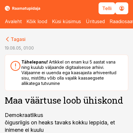
Telli
Avaleht
Kõik lood
Küsi küsimus
Üritused
Raadiosaa
cebook
cebook
Tagasi
Twitter)
Twitter)
19.08.05, 01:00
kedIn
kedIn
Tähelepanu!
Artikkel on enam kui 5 aastat vana
ning kuulub väljaande digitaalsesse arhiivi.
ail
ail
Väljaanne ei uuenda ega kaasajasta arhiveeritud
sisu, mistõttu võib olla vajalik kaasaegsete
k
k
allikatega tutvumine
Maa väärtuse loob ühiskond
Demokraatlikus
õigusriigis on heaks tavaks kokku leppida, et
inimene ei kuulu