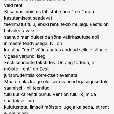
vaid rent.
Kitsamas mõistes tähistab sõna “rent” maa
kasutamisest saadavat
teenimatut tulu, ehkki renti tekib mujalgi. Eestis on
halvaks tavaks
saanud manipuleerida sõna väärkasutuse abil
inimeste teadvusega. Nii on
ka sõna “rent” väärkasutus andnud sellele sõnale
vigase varjundi isegi
Eesti seaduste tekstides. On aeg tõdeda, et
mõiste “rent” on Eesti
jurisprudentsis korrektselt avamata.
Maa on üks kõige olulisem vahend igasuguse tulu
saamisel - nii teenitud
tulu kui ka rendi puhul. Rent on tululiik, mida
saadakse ilma
kulutusteta. Ilmselt mõistab lugeja ka seda, et rent
ei ole mingi