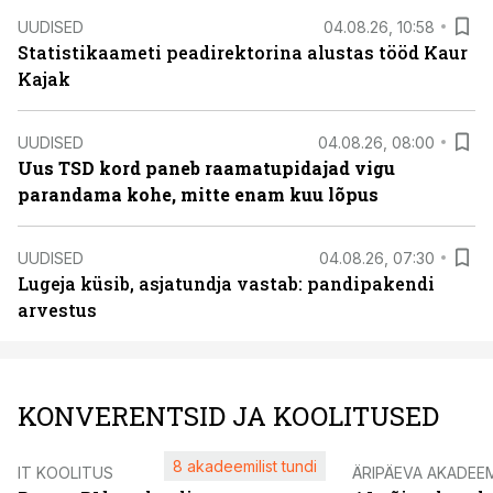
UUDISED
04.08.26, 10:58
Statistikaameti peadirektorina alustas tööd Kaur
Kajak
UUDISED
04.08.26, 08:00
Uus TSD kord paneb raamatupidajad vigu
parandama kohe, mitte enam kuu lõpus
UUDISED
04.08.26, 07:30
Lugeja küsib, asjatundja vastab: pandipakendi
arvestus
KONVERENTSID JA KOOLITUSED
8 akadeemilist tundi
IT KOOLITUS
ÄRIPÄEVA AKADEE