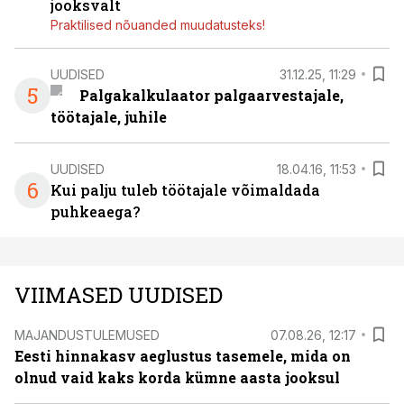
jooksvalt
Praktilised nõuanded muudatusteks!
UUDISED
31.12.25, 11:29
5
Palgakalkulaator palgaarvestajale,
töötajale, juhile
UUDISED
18.04.16, 11:53
6
Kui palju tuleb töötajale võimaldada
puhkeaega?
VIIMASED UUDISED
MAJANDUSTULEMUSED
07.08.26, 12:17
Eesti hinnakasv aeglustus tasemele, mida on
olnud vaid kaks korda kümne aasta jooksul