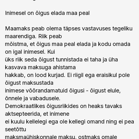
Inimesel on õigus elada maa peal
Maamaks peab olema täpses vastavuses tegeliku
maarendiga. Riik peab
mõistma, et õigus maa peal elada ja kodu omada
on igal inimesel. Kui
üks riik seda õigust tunnistada ei taha ja üha
kasvava maksuga ahistama
hakkab, on lood kurjad. Ei riigil ega eraisikul pole
õigust maksustada
inimese võõrandamatuid õigusi - õigust elule,
õnnele ja vabadusele.
Demokraatlikes õigusriikides on heaks tavaks
aktsepteerida, et inimene
ei kuulu kellelegi ega ole kellegi omand ning ei pea
seetõttu
maksmaühiskonnale maksu, ostmaks omale