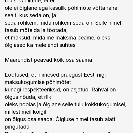
tulus. On ilmne, et ei
ole ei õiglane ega kasulik põhimõte võtta raha
sealt, kus seda on, ja
seda rohkem, mida rohkem seda on. Selle nimel
tasub mõtelda ja töötada,
et maksud, mida me maksma peame, oleks
õiglased ka meie endi suhtes.
Maarendist peavad kõik osa saama
Lootused, et inimesed praegust Eesti riigi
maksukogumise põhimõtet
kunagi respekteeriksid, on asjatud. Rahval on
õigus nõuda, et riik
oleks hoolas ja õiglane selle tulu kokkukogumisel,
millest meil kõigil
on õigus osa saada. Õigluse nimel tasub alati
pingutada.