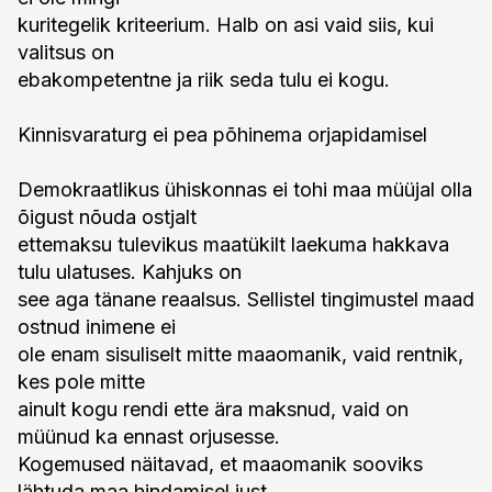
kuritegelik kriteerium. Halb on asi vaid siis, kui
valitsus on
ebakompetentne ja riik seda tulu ei kogu.
Kinnisvaraturg ei pea põhinema orjapidamisel
Demokraatlikus ühiskonnas ei tohi maa müüjal olla
õigust nõuda ostjalt
ettemaksu tulevikus maatükilt laekuma hakkava
tulu ulatuses. Kahjuks on
see aga tänane reaalsus. Sellistel tingimustel maad
ostnud inimene ei
ole enam sisuliselt mitte maaomanik, vaid rentnik,
kes pole mitte
ainult kogu rendi ette ära maksnud, vaid on
müünud ka ennast orjusesse.
Kogemused näitavad, et maaomanik sooviks
lähtuda maa hindamisel just