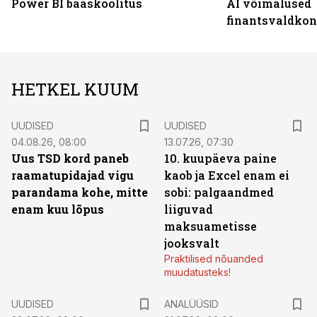
Power BI baaskoolitus
AI võimalused
finantsvaldko
HETKEL KUUM
UUDISED
UUDISED
04.08.26, 08:00
13.07.26, 07:30
Uus TSD kord paneb
10. kuupäeva paine
raamatupidajad vigu
kaob ja Excel enam ei
parandama kohe, mitte
sobi: palgaandmed
enam kuu lõpus
liiguvad
maksuametisse
jooksvalt
Praktilised nõuanded
muudatusteks!
UUDISED
ANALÜÜSID