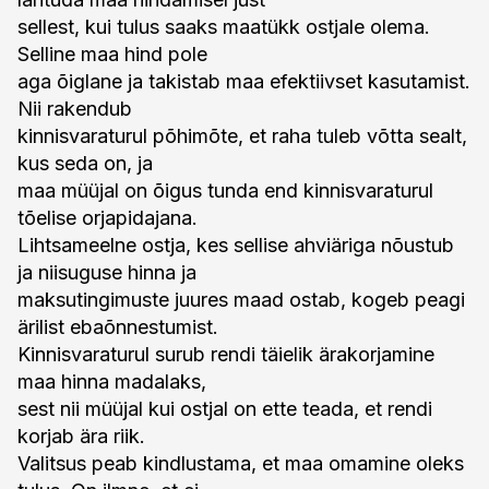
sellest, kui tulus saaks maatükk ostjale olema.
Selline maa hind pole
aga õiglane ja takistab maa efektiivset kasutamist.
Nii rakendub
kinnisvaraturul põhimõte, et raha tuleb võtta sealt,
kus seda on, ja
maa müüjal on õigus tunda end kinnisvaraturul
tõelise orjapidajana.
Lihtsameelne ostja, kes sellise ahviäriga nõustub
ja niisuguse hinna ja
maksutingimuste juures maad ostab, kogeb peagi
ärilist ebaõnnestumist.
Kinnisvaraturul surub rendi täielik ärakorjamine
maa hinna madalaks,
sest nii müüjal kui ostjal on ette teada, et rendi
korjab ära riik.
Valitsus peab kindlustama, et maa omamine oleks