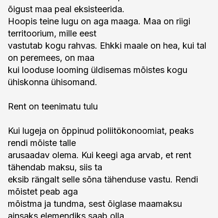
õigust maa peal eksisteerida.
Hoopis teine lugu on aga maaga. Maa on riigi
territoorium, mille eest
vastutab kogu rahvas. Ehkki maale on hea, kui tal
on peremees, on maa
kui looduse looming üldisemas mõistes kogu
ühiskonna ühisomand.
Rent on teenimatu tulu
Kui lugeja on õppinud poliitökonoomiat, peaks
rendi mõiste talle
arusaadav olema. Kui keegi aga arvab, et rent
tähendab maksu, siis ta
eksib rängalt selle sõna tähenduse vastu. Rendi
mõistet peab aga
mõistma ja tundma, sest õiglase maamaksu
ainsaks elemendiks saab olla