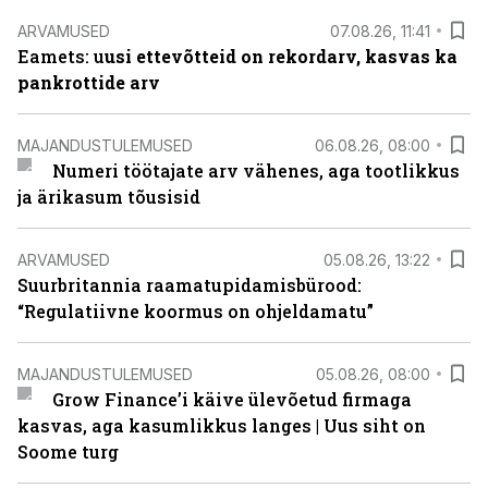
ARVAMUSED
07.08.26, 11:41
Eamets: u
usi ettevõtteid on rekordarv, kasvas ka
pankrottide arv
MAJANDUSTULEMUSED
06.08.26, 08:00
Numeri töötajate arv vähenes, aga tootlikkus
ja ärikasum tõusisid
ARVAMUSED
05.08.26, 13:22
Suurbritannia raamatupidamisbürood:
“Regulatiivne koormus on ohjeldamatu”
MAJANDUSTULEMUSED
05.08.26, 08:00
Grow Finance’i käive ülevõetud firmaga
kasvas, aga kasumlikkus langes | Uus siht on
Soome turg