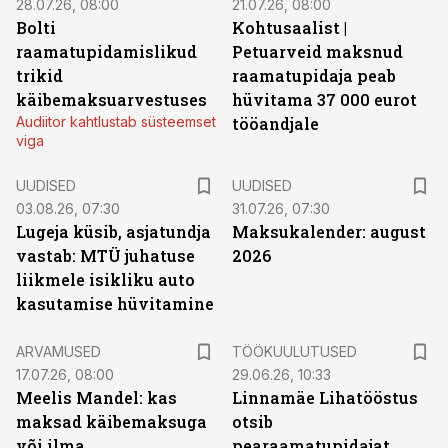
28.07.26, 08:00
21.07.26, 08:00
Bolti
Kohtusaalist
|
raamatupidamislikud
Petuarveid maksnud
trikid
raamatupidaja peab
käibemaksuarvestuses
hüvitama 37 000 eurot
Audiitor kahtlustab süsteemset
tööandjale
viga
UUDISED
UUDISED
03.08.26, 07:30
31.07.26, 07:30
Lugeja küsib, asjatundja
Maksukalender: august
vastab: MTÜ juhatuse
2026
liikmele isikliku auto
kasutamise hüvitamine
ST
ARVAMUSED
TÖÖKUULUTUSED
17.07.26, 08:00
29.06.26, 10:33
Meelis Mandel: kas
Linnamäe Lihatööstus
maksad käibemaksuga
otsib
või ilma
pearaamatupidajat