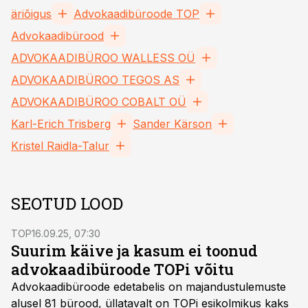
äriõigus
Advokaadibüroode TOP
Advokaadibürood
ADVOKAADIBÜROO WALLESS OÜ
ADVOKAADIBÜROO TEGOS AS
ADVOKAADIBÜROO COBALT OÜ
Karl-Erich Trisberg
Sander Kärson
Kristel Raidla-Talur
SEOTUD LOOD
TOP
16.09.25, 07:30
Suurim käive ja kasum ei toonud
advokaadibüroode TOPi võitu
Advokaadibüroode edetabelis on majandustulemuste
alusel 81 bürood, üllatavalt on TOPi esikolmikus kaks