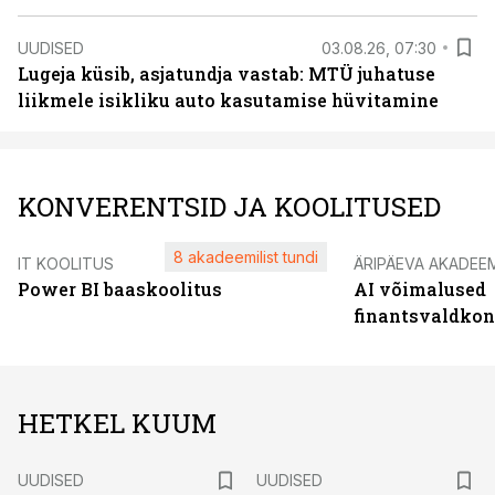
UUDISED
03.08.26, 07:30
Lugeja küsib, asjatundja vastab: MTÜ juhatuse
liikmele isikliku auto kasutamise hüvitamine
KONVERENTSID JA KOOLITUSED
8 akadeemilist tundi
IT KOOLITUS
ÄRIPÄEVA AKADEE
Power BI baaskoolitus
AI võimalused
finantsvaldko
HETKEL KUUM
UUDISED
UUDISED