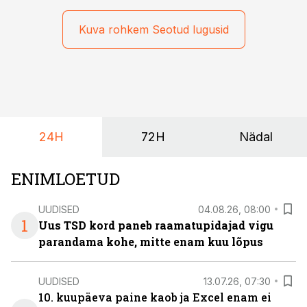
mõjutavad enim auto kasutamist, laenusuhteid ja
dividendide maksustamist ning kus peituvad suurimad
Kuva rohkem Seotud lugusid
riskikohad.
24H
72H
Nädal
ENIMLOETUD
UUDISED
04.08.26, 08:00
1
Uus TSD kord paneb raamatupidajad vigu
parandama kohe, mitte enam kuu lõpus
UUDISED
13.07.26, 07:30
10. kuupäeva paine kaob ja Excel enam ei