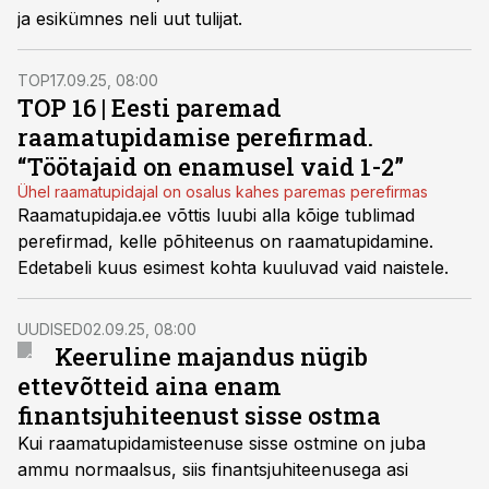
ja esikümnes neli uut tulijat.
TOP
17.09.25, 08:00
TOP 16 | Eesti paremad
raamatupidamise perefirmad.
“Töötajaid on enamusel vaid 1-2”
Ühel raamatupidajal on osalus kahes paremas perefirmas
Raamatupidaja.ee võttis luubi alla kõige tublimad
perefirmad, kelle põhiteenus on raamatupidamine.
Edetabeli kuus esimest kohta kuuluvad vaid naistele.
UUDISED
02.09.25, 08:00
Keeruline majandus nügib
ettevõtteid aina enam
finantsjuhiteenust sisse ostma
Kui raamatupidamisteenuse sisse ostmine on juba
ammu normaalsus, siis finantsjuhiteenusega asi