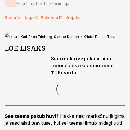
Finantsuudised.ee toimetaja
Kuula
Jaga
Salvesta
Vihja
Vasakult: Karl-Erich Trisberg, Sander Kärson ja Kristel Raidla-Talur
LOE LISAKS
Suurim käive ja kasum ei
toonud advokaadibüroode
TOPi võitu
See teema pakub huvi?
Hakka neid märksõnu jälgima
ja saad alati teavituse, kui sel teemal ilmub midagi uut!