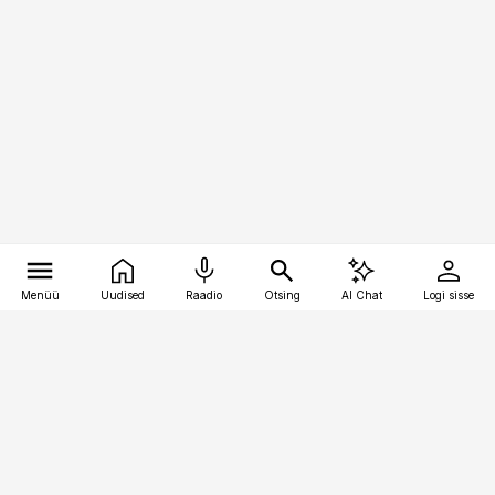
Menüü
Uudised
Raadio
Otsing
AI Chat
Logi sisse
Vana-Lõuna 39/1, 19094 Tallinn
(+372) 667 0111
raamatupidaja@raamatupidaja.ee