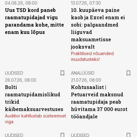
04.08.26, 08:00
13.07.26, 07:30
Uus TSD kord paneb
10. kuupäeva paine
raamatupidajad vigu
kaob ja Excel enam ei
parandama kohe, mitte
sobi: palgaandmed
enam kuu lõpus
liiguvad
maksuametisse
jooksvalt
Praktilised nõuanded
muudatusteks!
UUDISED
ANALÜÜSID
28.07.26, 08:00
21.07.26, 08:00
Bolti
Kohtusaalist
|
raamatupidamislikud
Petuarveid maksnud
trikid
raamatupidaja peab
käibemaksuarvestuses
hüvitama 37 000 eurot
Audiitor kahtlustab süsteemset
tööandjale
viga
UUDISED
UUDISED