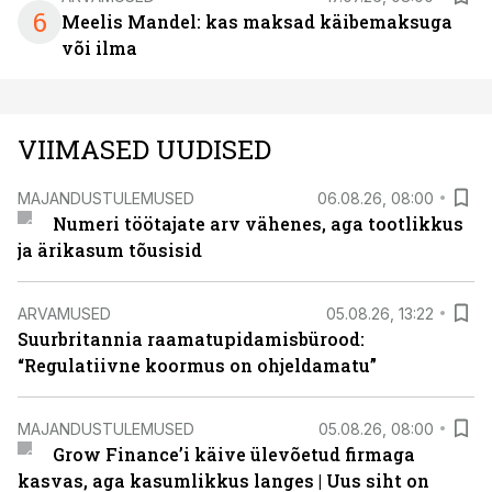
6
Meelis Mandel: kas maksad käibemaksuga
või ilma
VIIMASED UUDISED
MAJANDUSTULEMUSED
06.08.26, 08:00
Numeri töötajate arv vähenes, aga tootlikkus
ja ärikasum tõusisid
ARVAMUSED
05.08.26, 13:22
Suurbritannia raamatupidamisbürood:
“Regulatiivne koormus on ohjeldamatu”
MAJANDUSTULEMUSED
05.08.26, 08:00
Grow Finance’i käive ülevõetud firmaga
kasvas, aga kasumlikkus langes | Uus siht on