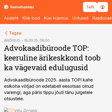
Telli
Avaleht
Kõik lood
Küsi küsimus
Üritused
Raadiosaa
cebook
Tagasi
Twitter)
ÄRIÕIGUS
18.09.25, 08:00
Advokaadibüroode TOP:
kedIn
keeruline ärikeskkond toob
ail
ka vägevaid edulugusid
k
Advokaadibüroode 2025. aasta TOPi kahe
esikoha võtjad on edetabeli eesotsas olnud
varemgi, aga päris tippu jõuti tänu julgetele
otsustele.
Villu Zirnask