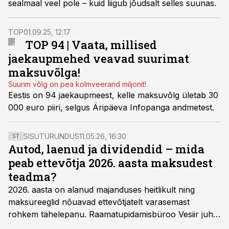
sealmaal veel pole – kuid liigub jõudsalt selles suunas.
TOP
01.09.25, 12:17
TOP 94 | Vaata, millised
jaekaupmehed veavad suurimat
maksuvõlga!
Suurim võlg on pea kolmveerand miljonit!
Eestis on 94 jaekaupmeest, kelle maksuvõlg ületab 30
000 euro piiri, selgus Äripäeva Infopanga andmetest.
SISUTURUNDUS
11.05.26, 16:30
ST
Autod, laenud ja dividendid – mida
peab ettevõtja 2026. aasta maksudest
teadma?
2026. aasta on alanud majanduses heitlikult ning
maksureeglid nõuavad ettevõtjatelt varasemast
rohkem tähelepanu. Raamatupidamisbüroo Vesiir juht
ja omanik Enno Lepvalts selgitab, millised muudatused