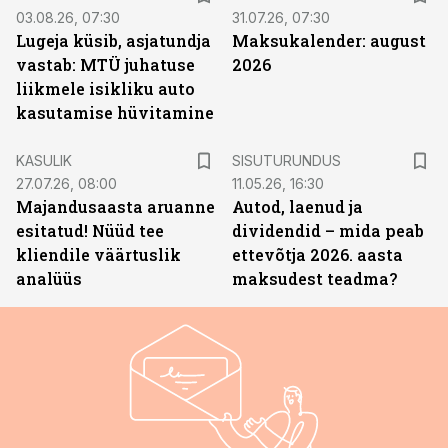
03.08.26, 07:30
31.07.26, 07:30
Lugeja küsib, asjatundja
Maksukalender: august
vastab: MTÜ juhatuse
2026
liikmele isikliku auto
kasutamise hüvitamine
ST
KASULIK
SISUTURUNDUS
27.07.26, 08:00
11.05.26, 16:30
Majandusaasta aruanne
Autod, laenud ja
esitatud! Nüüd tee
dividendid – mida peab
kliendile väärtuslik
ettevõtja 2026. aasta
analüüs
maksudest teadma?