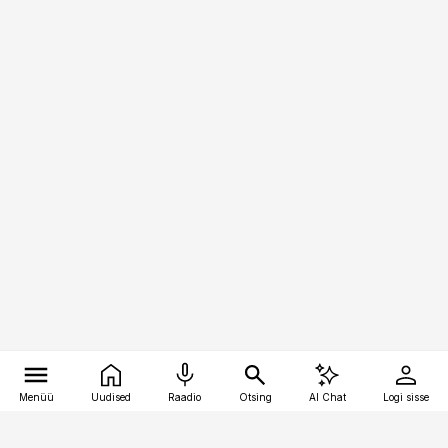
Menüü
Uudised
Raadio
Otsing
AI Chat
Logi sisse