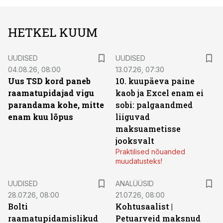
HETKEL KUUM
UUDISED
UUDISED
04.08.26, 08:00
13.07.26, 07:30
Uus TSD kord paneb
10. kuupäeva paine
raamatupidajad vigu
kaob ja Excel enam ei
parandama kohe, mitte
sobi: palgaandmed
enam kuu lõpus
liiguvad
maksuametisse
jooksvalt
Praktilised nõuanded
muudatusteks!
UUDISED
ANALÜÜSID
28.07.26, 08:00
21.07.26, 08:00
Bolti
Kohtusaalist
|
raamatupidamislikud
Petuarveid maksnud