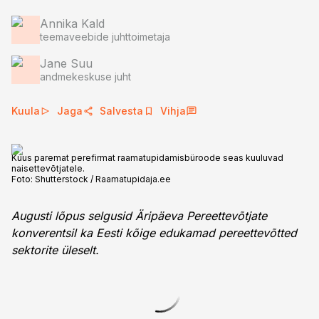
Annika Kald
teemaveebide juhttoimetaja
Jane Suu
andmekeskuse juht
Kuula
Jaga
Salvesta
Vihja
Kuus paremat perefirmat raamatupidamisbüroode seas kuuluvad
naisettevõtjatele.
Foto:
Shutterstock / Raamatupidaja.ee
Augusti lõpus selgusid Äripäeva Pereettevõtjate
konverentsil ka Eesti kõige edukamad pereettevõtted
sektorite üleselt.