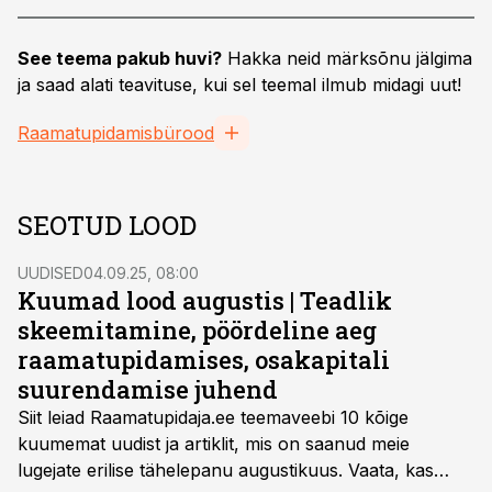
See teema pakub huvi?
Hakka neid märksõnu jälgima
ja saad alati teavituse, kui sel teemal ilmub midagi uut!
Raamatupidamisbürood
SEOTUD LOOD
UUDISED
04.09.25, 08:00
Kuumad lood augustis | Teadlik
skeemitamine, pöördeline aeg
raamatupidamises, osakapitali
suurendamise juhend
Siit leiad Raamatupidaja.ee teemaveebi 10 kõige
kuumemat uudist ja artiklit, mis on saanud meie
lugejate erilise tähelepanu augustikuus. Vaata, kas