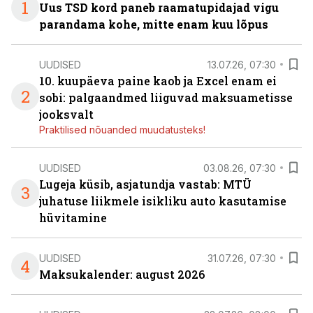
1
Uus TSD kord paneb raamatupidajad vigu
parandama kohe, mitte enam kuu lõpus
UUDISED
13.07.26, 07:30
10. kuupäeva paine kaob ja Excel enam ei
2
sobi: palgaandmed liiguvad maksuametisse
jooksvalt
Praktilised nõuanded muudatusteks!
UUDISED
03.08.26, 07:30
Lugeja küsib, asjatundja vastab: MTÜ
3
juhatuse liikmele isikliku auto kasutamise
hüvitamine
UUDISED
31.07.26, 07:30
4
Maksukalender: august 2026