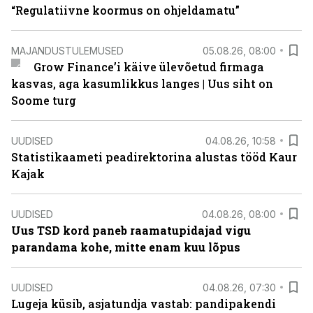
“Regulatiivne koormus on ohjeldamatu”
MAJANDUSTULEMUSED
05.08.26, 08:00
Grow Finance’i käive ülevõetud firmaga
kasvas, aga kasumlikkus langes | Uus siht on
Soome turg
UUDISED
04.08.26, 10:58
Statistikaameti peadirektorina alustas tööd Kaur
Kajak
UUDISED
04.08.26, 08:00
Uus TSD kord paneb raamatupidajad vigu
parandama kohe, mitte enam kuu lõpus
UUDISED
04.08.26, 07:30
Lugeja küsib, asjatundja vastab: pandipakendi