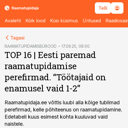
Telli
Avaleht
Kõik lood
Küsi küsimus
Üritused
Raadiosaa
cebook
Tagasi
Twitter)
RAAMATUPIDAMISBÜROOD
17.09.25, 08:00
TOP 16 | Eesti paremad
kedIn
raamatupidamise
ail
perefirmad. “Töötajaid on
k
enamusel vaid 1-2”
Raamatupidaja.ee võttis luubi alla kõige tublimad
perefirmad, kelle põhiteenus on raamatupidamine.
Edetabeli kuus esimest kohta kuuluvad vaid
naistele.