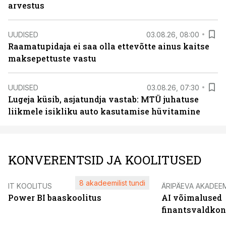
arvestus
UUDISED
03.08.26, 08:00
Raamatupidaja ei saa olla ettevõtte ainus kaitse
maksepettuste vastu
UUDISED
03.08.26, 07:30
Lugeja küsib, asjatundja vastab: MTÜ juhatuse
liikmele isikliku auto kasutamise hüvitamine
KONVERENTSID JA KOOLITUSED
8 akadeemilist tundi
IT KOOLITUS
ÄRIPÄEVA AKADEE
Power BI baaskoolitus
AI võimalused
finantsvaldko