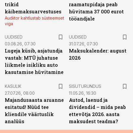
trikid
raamatupidaja peab
käibemaksuarvestuses
hüvitama 37 000 eurot
Audiitor kahtlustab süsteemset
tööandjale
viga
UUDISED
UUDISED
03.08.26, 07:30
31.07.26, 07:30
Lugeja küsib, asjatundja
Maksukalender: august
vastab: MTÜ juhatuse
2026
liikmele isikliku auto
kasutamise hüvitamine
ST
KASULIK
SISUTURUNDUS
27.07.26, 08:00
11.05.26, 16:30
Majandusaasta aruanne
Autod, laenud ja
esitatud! Nüüd tee
dividendid – mida peab
kliendile väärtuslik
ettevõtja 2026. aasta
analüüs
maksudest teadma?