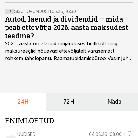
teised lugejad leidsid midagi sellist, mis sul veel
lugemata on.
SISUTURUNDUS
11.05.26, 16:30
ST
Autod, laenud ja dividendid – mida
peab ettevõtja 2026. aasta maksudest
teadma?
2026. aasta on alanud majanduses heitlikult ning
maksureeglid nõuavad ettevõtjatelt varasemast
rohkem tähelepanu. Raamatupidamisbüroo Vesiir juht
ja omanik Enno Lepvalts selgitab, millised muudatused
mõjutavad enim auto kasutamist, laenusuhteid ja
dividendide maksustamist ning kus peituvad suurimad
riskikohad.
24H
72H
Nädal
ENIMLOETUD
UUDISED
04.08.26, 08:00