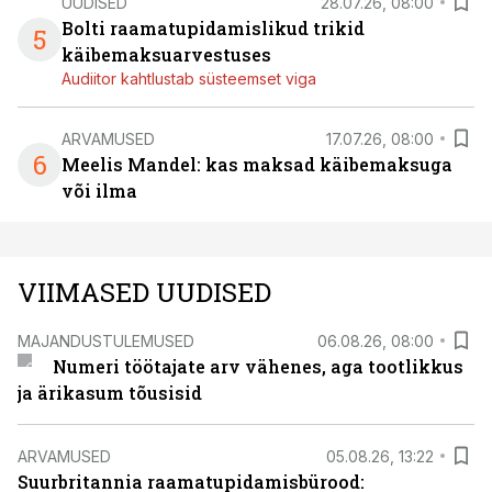
UUDISED
28.07.26, 08:00
Bolti raamatupidamislikud trikid
5
käibemaksuarvestuses
Audiitor kahtlustab süsteemset viga
ARVAMUSED
17.07.26, 08:00
6
Meelis Mandel: kas maksad käibemaksuga
või ilma
VIIMASED UUDISED
MAJANDUSTULEMUSED
06.08.26, 08:00
Numeri töötajate arv vähenes, aga tootlikkus
ja ärikasum tõusisid
ARVAMUSED
05.08.26, 13:22
Suurbritannia raamatupidamisbürood: