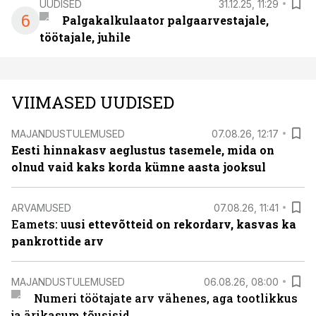
UUDISED
31.12.25, 11:29
6
Palgakalkulaator palgaarvestajale,
töötajale, juhile
VIIMASED UUDISED
MAJANDUSTULEMUSED
07.08.26, 12:17
Eesti hinnakasv aeglustus tasemele, mida on
olnud vaid kaks korda kümne aasta jooksul
ARVAMUSED
07.08.26, 11:41
Eamets: u
usi ettevõtteid on rekordarv, kasvas ka
pankrottide arv
MAJANDUSTULEMUSED
06.08.26, 08:00
Numeri töötajate arv vähenes, aga tootlikkus
ja ärikasum tõusisid