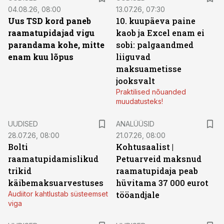
04.08.26, 08:00
13.07.26, 07:30
Uus TSD kord paneb
10. kuupäeva paine
raamatupidajad vigu
kaob ja Excel enam ei
parandama kohe, mitte
sobi: palgaandmed
enam kuu lõpus
liiguvad
maksuametisse
jooksvalt
Praktilised nõuanded
muudatusteks!
UUDISED
ANALÜÜSID
28.07.26, 08:00
21.07.26, 08:00
Bolti
Kohtusaalist
|
raamatupidamislikud
Petuarveid maksnud
trikid
raamatupidaja peab
käibemaksuarvestuses
hüvitama 37 000 eurot
Audiitor kahtlustab süsteemset
tööandjale
viga