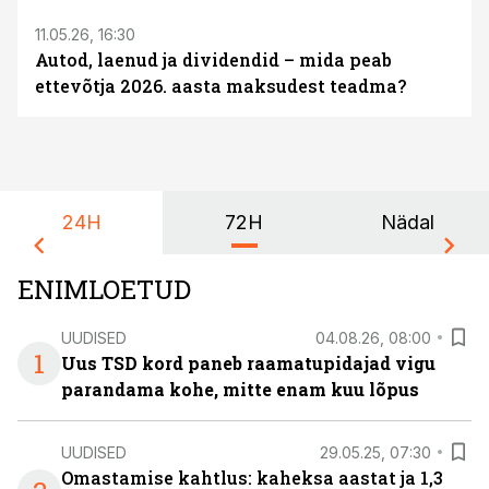
11.05.26, 16:30
Autod, laenud ja dividendid – mida peab
ettevõtja 2026. aasta maksudest teadma?
24H
72H
Nädal
ENIMLOETUD
UUDISED
04.08.26, 08:00
1
Uus TSD kord paneb raamatupidajad vigu
parandama kohe, mitte enam kuu lõpus
UUDISED
29.05.25, 07:30
Omastamise kahtlus: kaheksa aastat ja 1,3