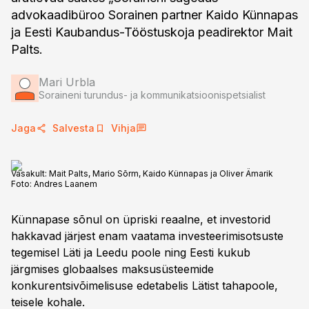
advokaadibüroo Sorainen partner Kaido Künnapas
ja Eesti Kaubandus-Tööstuskoja peadirektor Mait
Palts.
Mari Urbla
Soraineni turundus- ja kommunikatsioonispetsialist
Jaga
Salvesta
Vihja
Vasakult: Mait Palts, Mario Sõrm, Kaido Künnapas ja Oliver Ämarik
Foto:
Andres Laanem
Künnapase sõnul on üpriski reaalne, et investorid
hakkavad järjest enam vaatama investeerimisotsuste
tegemisel Läti ja Leedu poole ning Eesti kukub
järgmises globaalses maksusüsteemide
konkurentsivõimelisuse edetabelis Lätist tahapoole,
teisele kohale.