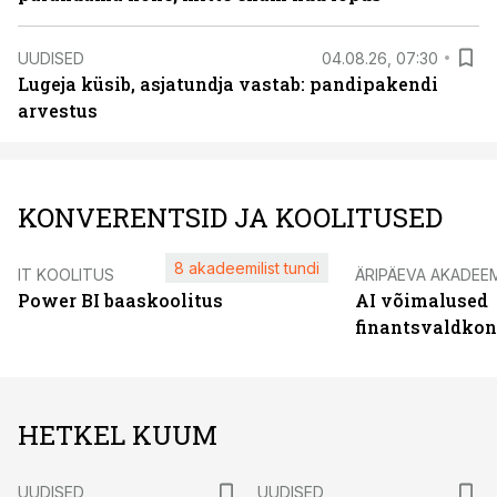
UUDISED
04.08.26, 07:30
Lugeja küsib, asjatundja vastab: pandipakendi
arvestus
KONVERENTSID JA KOOLITUSED
8 akadeemilist tundi
IT KOOLITUS
ÄRIPÄEVA AKADEE
Power BI baaskoolitus
AI võimalused
finantsvaldko
HETKEL KUUM
UUDISED
UUDISED