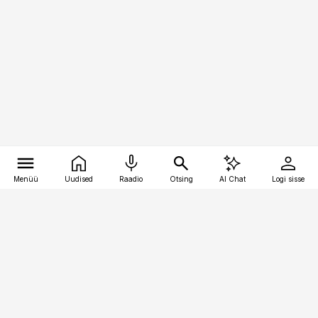
Menüü
Uudised
Raadio
Otsing
AI Chat
Logi sisse
Vana-Lõuna 39/1, 19094 Tallinn
(+372) 667 0111
raamatupidaja@raamatupidaja.ee