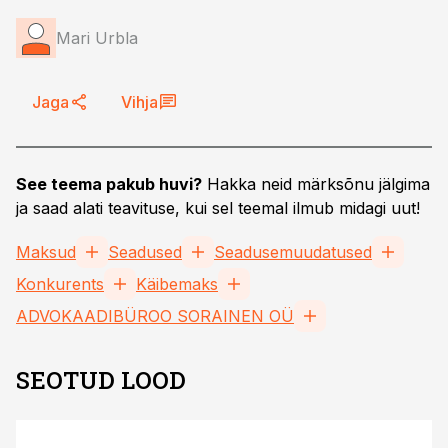
Mari Urbla
Jaga
Vihja
See teema pakub huvi?
Hakka neid märksõnu jälgima
ja saad alati teavituse, kui sel teemal ilmub midagi uut!
Maksud
Seadused
Seadusemuudatused
Konkurents
Käibemaks
ADVOKAADIBÜROO SORAINEN OÜ
SEOTUD LOOD
ST