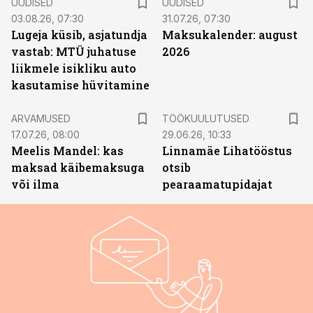
UUDISED
UUDISED
03.08.26, 07:30
31.07.26, 07:30
Lugeja küsib, asjatundja
Maksukalender: august
vastab: MTÜ juhatuse
2026
liikmele isikliku auto
kasutamise hüvitamine
ST
ARVAMUSED
TÖÖKUULUTUSED
17.07.26, 08:00
29.06.26, 10:33
Meelis Mandel: kas
Linnamäe Lihatööstus
maksad käibemaksuga
otsib
või ilma
pearaamatupidajat