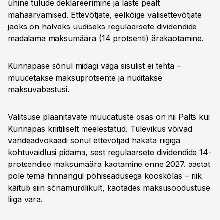
ühine tulude deklareerimine ja laste pealt
mahaarvamised. Ettevõtjate, eelkõige välisettevõtjate
jaoks on halvaks uudiseks regulaarsete dividendide
madalama maksumäära (14 protsenti) ärakaotamine.
Künnapase sõnul midagi väga sisulist ei tehta –
muudetakse maksuprotsente ja nuditakse
maksuvabastusi.
Valitsuse plaanitavate muudatuste osas on nii Palts kui
Künnapas kriitiliselt meelestatud. Tulevikus võivad
vandeadvokaadi sõnul ettevõtjad hakata riigiga
kohtuvaidlusi pidama, sest regulaarsete dividendide 14-
protsendise maksumäära kaotamine enne 2027. aastat
pole tema hinnangul põhiseadusega kooskõlas – riik
käitub siin sõnamurdlikult, kaotades maksusoodustuse
liiga vara.