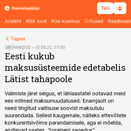
Telli
Avaleht
Kõik lood
Küsi küsimus
Üritused
Raadiosaa
cebook
cebook
Tagasi
Twitter)
Twitter)
MAKSUD
01.08.23, 07:00
ST
Eesti kukub
kedIn
kedIn
maksusüsteemide edetabelis
ail
ail
Lätist tahapoole
k
k
Valimiste järel selgus, et lähiaastatel ootavad meid
ees mitmed maksumuudatused. Enamjaolt on
need tingitud valitsuse soovist maksutulu
suurendada. Sellest kaugemale, näiteks ettevõtete
konkurentsivõime parandamisele, aga ei mõelda,
arutlevad saates „Soraineni sagedus”