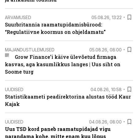
ARVAMUSED
05.08.26, 13:22
Suurbritannia raamatupidamisbürood:
“Regulatiivne koormus on ohjeldamatu”
MAJANDUSTULEMUSED
05.08.26, 08:00
Grow Finance’i käive ülevõetud firmaga
kasvas, aga kasumlikkus langes | Uus siht on
Soome turg
UUDISED
04.08.26, 10:58
Statistikaameti peadirektorina alustas tööd Kaur
Kajak
UUDISED
04.08.26, 08:00
Uus TSD kord paneb raamatupidajad vigu
parandama kohe, mitte enam kuu lõpus