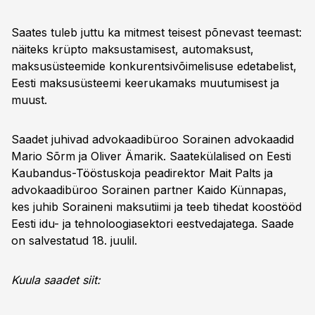
Saates tuleb juttu ka mitmest teisest põnevast teemast:
näiteks krüpto maksustamisest, automaksust,
maksusüsteemide konkurentsivõimelisuse edetabelist,
Eesti maksusüsteemi keerukamaks muutumisest ja
muust.
Saadet juhivad advokaadibüroo Sorainen advokaadid
Mario Sõrm ja Oliver Ämarik. Saatekülalised on Eesti
Kaubandus-Tööstuskoja peadirektor Mait Palts ja
advokaadibüroo Sorainen partner Kaido Künnapas,
kes juhib Soraineni maksutiimi ja teeb tihedat koostööd
Eesti idu- ja tehnoloogiasektori eestvedajatega. Saade
on salvestatud 18. juulil.
Kuula saadet siit: