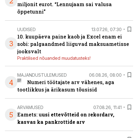
2
miljonit eurot. “Lennujaam sai valusa
õppetunni”
UUDISED
13.07.26, 07:30
10. kuupäeva paine kaob ja Excel enam ei
3
sobi: palgaandmed liiguvad maksuametisse
jooksvalt
Praktilised nõuanded muudatusteks!
MAJANDUSTULEMUSED
06.08.26, 08:00
4
Numeri töötajate arv vähenes, aga
tootlikkus ja ärikasum tõusisid
ARVAMUSED
07.08.26, 11:41
5
Eamets: u
usi ettevõtteid on rekordarv,
kasvas ka pankrottide arv