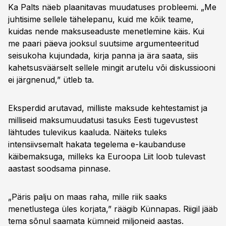
Ka Palts näeb plaanitavas muudatuses probleemi. „Me
juhtisime sellele tähelepanu, kuid me kõik teame,
kuidas nende maksuseaduste menetlemine käis. Kui
me paari päeva jooksul suutsime argumenteeritud
seisukoha kujundada, kirja panna ja ära saata, siis
kahetsusväärselt sellele mingit arutelu või diskussiooni
ei järgnenud,” ütleb ta.
Eksperdid arutavad, milliste maksude kehtestamist ja
milliseid maksumuudatusi tasuks Eesti tugevustest
lähtudes tulevikus kaaluda. Näiteks tuleks
intensiivsemalt hakata tegelema e-kaubanduse
käibemaksuga, milleks ka Euroopa Liit loob tulevast
aastast soodsama pinnase.
„Päris palju on maas raha, mille riik saaks
menetlustega üles korjata,” räägib Künnapas. Riigil jääb
tema sõnul saamata kümneid miljoneid aastas.