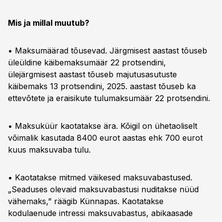
Mis ja millal muutub?
• Maksumäärad tõusevad. Järgmisest aastast tõuseb
üleüldine käibemaksumäär 22 protsendini,
ülejärgmisest aastast tõuseb majutusasutuste
käibemaks 13 protsendini, 2025. aastast tõuseb ka
ettevõtete ja eraisikute tulumaksumäär 22 protsendini.
• Maksuküür kaotatakse ära. Kõigil on ühetaoliselt
võimalik kasutada 8400 eurot aastas ehk 700 eurot
kuus maksuvaba tulu.
• Kaotatakse mitmed väikesed maksuvabastused.
„Seaduses olevaid maksuvabastusi nuditakse nüüd
vähemaks,” räägib Künnapas. Kaotatakse
kodulaenude intressi maksuvabastus, abikaasade