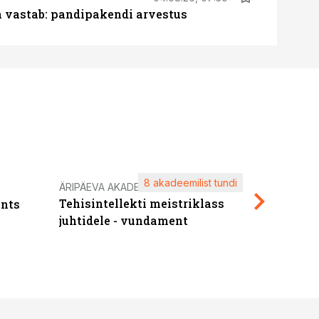
ja vastab: pandipakendi arvestus
8 akadeemilist tundi
Kasuta ä
ÄRIPÄEVA AKADEEMIA
Tehisintellekti meistriklass
nts
maksuva
juhtidele - vundament