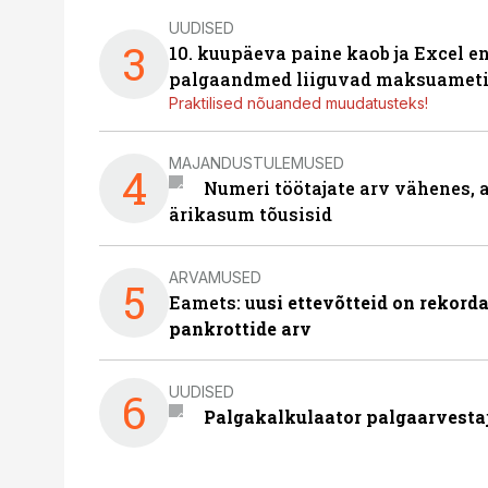
UUDISED
3
10. kuupäeva paine kaob ja Excel en
palgaandmed liiguvad maksuameti
Praktilised nõuanded muudatusteks!
MAJANDUSTULEMUSED
4
Numeri töötajate arv vähenes, a
ärikasum tõusisid
ARVAMUSED
5
Eamets: u
usi ettevõtteid on rekord
pankrottide arv
UUDISED
6
Palgakalkulaator palgaarvestaja