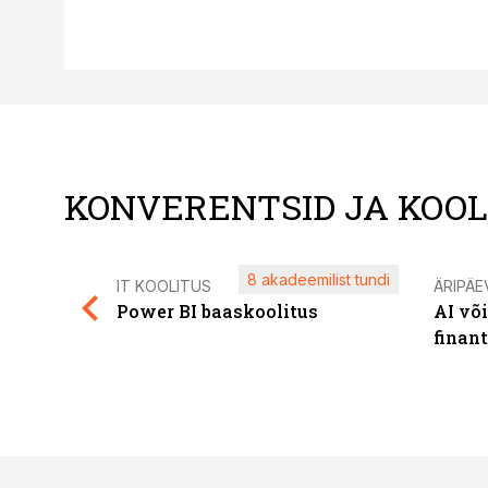
KONVERENTSID JA KOO
8 akadeemilist tundi
IT KOOLITUS
ÄRIPÄE
Power BI baaskoolitus
AI võ
finan