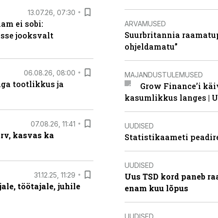
13.07.26, 07:30
am ei sobi:
ARVAMUSED
Suurbritannia raamatu
sse jooksvalt
ohjeldamatu”
06.08.26, 08:00
MAJANDUSTULEMUSED
ga tootlikkus ja
Grow Finance’i käi
kasumlikkus langes | U
07.08.26, 11:41
UUDISED
arv, kasvas ka
Statistikaameti peadir
UUDISED
31.12.25, 11:29
Uus TSD kord paneb ra
le, töötajale, juhile
enam kuu lõpus
UUDISED