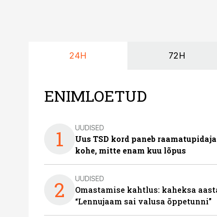
24H
72H
ENIMLOETUD
UUDISED
1
Uus TSD kord paneb raamatupidaj
kohe, mitte enam kuu lõpus
UUDISED
2
Omastamise kahtlus: kaheksa aastat 
“Lennujaam sai valusa õppetunni”