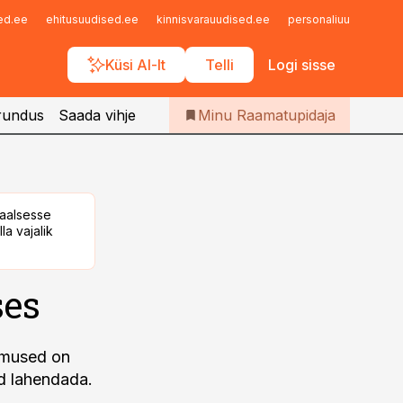
Iseteenindus
sed.ee
ehitusuudised.ee
kinnisvarauudised.ee
personaliuudised.ee
Telli Raamatupidaja
Küsi AI-lt
Telli
Logi sisse
rundus
Saada vihje
Minu Raamatupidaja
taalsesse
la vajalik
ses
simused on
id lahendada.