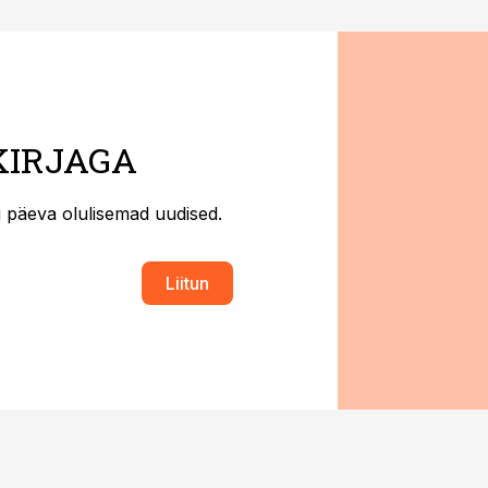
KIRJAGA
ti päeva olulisemad uudised.
Liitun