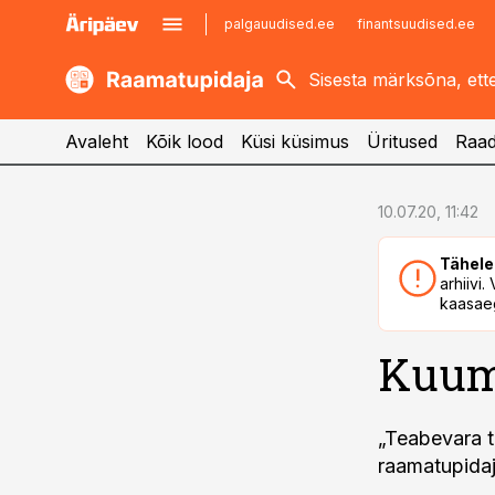
palgauudised.ee
finantsuudised.ee
kaubandus.ee
imelineajalugu.ee
kinnisvarauudised.ee
imelineteadus.ee
Avaleht
Kõik lood
Küsi küsimus
Üritused
Raad
cebook
10.07.20, 11:42
Twitter)
Tähele
kedIn
arhiivi
kaasaeg
ail
Kuum
k
„Teabevara t
raamatupidaj