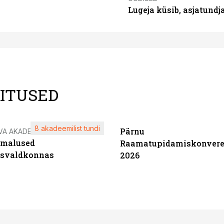
Lugeja küsib, asjatund
LITUSED
8 akadeemilist tundi
Pärnu
VA AKADEEMIA
imalused
Raamatupidamiskonvere
tsvaldkonnas
2026