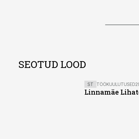
SEOTUD LOOD
ST
TÖÖKUULUTUSED
2
Linnamäe Lihatö