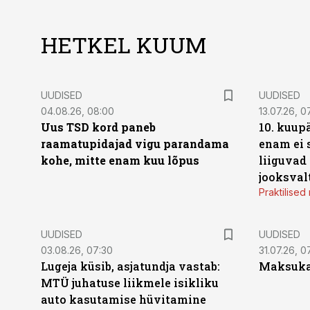
HETKEL KUUM
UUDISED
UUDISED
04.08.26, 08:00
13.07.26, 0
Uus TSD kord paneb
10. kuup
raamatupidajad vigu parandama
enam ei 
kohe, mitte enam kuu lõpus
liiguvad
jooksval
Praktilise
UUDISED
UUDISED
03.08.26, 07:30
31.07.26, 0
Lugeja küsib, asjatundja vastab:
Maksukal
MTÜ juhatuse liikmele isikliku
auto kasutamise hüvitamine