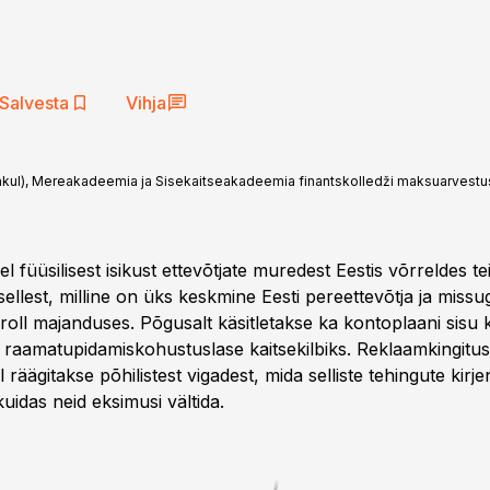
Salvesta
Vihja
akul), Mereakadeemia ja Sisekaitseakadeemia finantskolledži maksuarvest
el füüsilisest isikust ettevõtjate muredest Eestis võrreldes t
 sellest, milline on üks keskmine Eesti pereettevõtja ja miss
roll majanduses. Põgusalt käsitletakse ka kontoplaani sisu k
 raamatupidamiskohustuslase kaitsekilbiks. Reklaamkingitu
räägitakse põhilistest vigadest, mida selliste tehingute kirj
uidas neid eksimusi vältida.