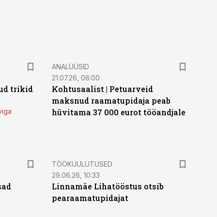
ANALÜÜSID
21.07.26, 08:00
d trikid
Kohtusaalist
|
Petuarveid
maksnud raamatupidaja peab
viga
hüvitama 37 000 eurot tööandjale
ST
TÖÖKUULUTUSED
29.06.26, 10:33
sad
Linnamäe Lihatööstus otsib
pearaamatupidajat