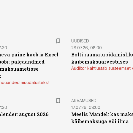
UUDISED
7:30
28.07.26, 08:00
äeva paine kaob ja Excel
Bolti raamatupidamisliku
sobi: palgaandmed
käibemaksuarvestuses
 maksuametisse
Audiitor kahtlustab süsteemset 
t
d nõuanded muudatusteks!
ARVAMUSED
7:30
17.07.26, 08:00
ender: august 2026
Meelis Mandel: kas mak
käibemaksuga või ilma