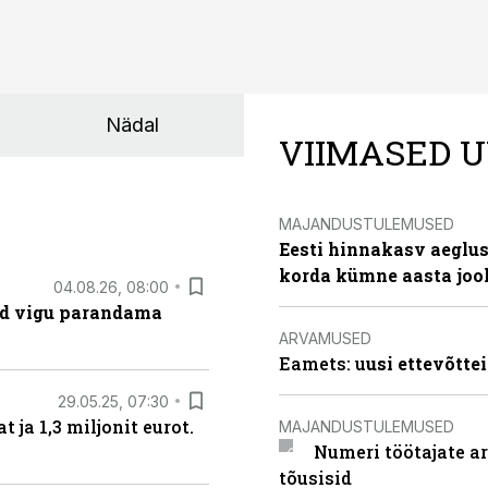
Nädal
VIIMASED U
MAJANDUSTULEMUSED
Eesti hinnakasv aeglus
korda kümne aasta joo
04.08.26, 08:00
ad vigu parandama
ARVAMUSED
Eamets: u
usi ettevõtte
29.05.25, 07:30
ja 1,3 miljonit eurot.
MAJANDUSTULEMUSED
Numeri töötajate a
tõusisid