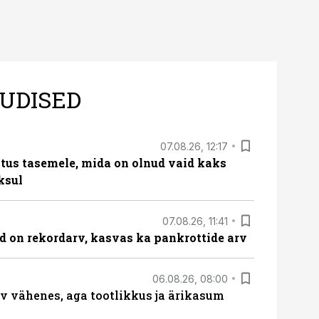
UDISED
07.08.26, 12:17
tus tasemele, mida on olnud vaid kaks
ksul
07.08.26, 11:41
id on rekordarv, kasvas ka pankrottide arv
06.08.26, 08:00
rv vähenes, aga tootlikkus ja ärikasum