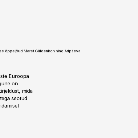
use õppejõud Maret Güldenkoh ning Äripäeva
eiste Euroopa
ugune on
irjeldust, mida
stega seotud
endamisel