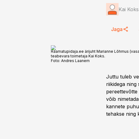
Kai Koks
Jaga
Raamatupidaja.ee ärijuht Marianne Lõhmus (vas
teabevara toimetaja Kai Koks.
Foto:
Andres Laanem
Juttu tuleb ve
riikidega ning
pereettevõtte 
võib nimetada
kannete puhul 
tehakse ning k