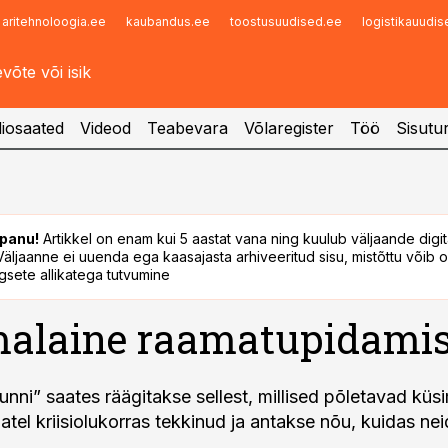
aritehnoloogia.ee
kaubandus.ee
toostusuudised.ee
logistikauudi
Infopank
Radar
iosaated
Videod
Teabevara
Võlaregister
Töö
Sisutu
panu!
Artikkel on enam kui 5 aastat vana ning kuulub väljaande digi
. Väljaanne ei uuenda ega kaasajasta arhiveeritud sisu, mistõttu võib ol
sete allikatega tutvumine
alaine raamatupidami
unni” saates räägitakse sellest, millised põletavad kü
atel kriisiolukorras tekkinud ja antakse nõu, kuidas ne