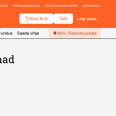
Iseteenindus
sed.ee
ehitusuudised.ee
kinnisvarauudised.ee
personaliuudised.ee
Telli Raamatupidaja
Küsi AI-lt
Telli
Logi sisse
rundus
Saada vihje
Minu Raamatupidaja
mad