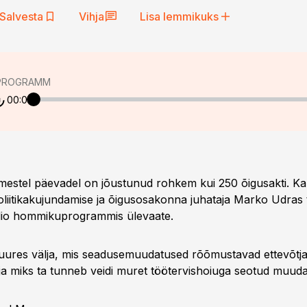
Salvesta
Vihja
Lisa lemmikuks
PROGRAMM
00:00
mestel päevadel on jõustunud rohkem kui 250 õigusakti. K
oliitikakujundamise ja õigusosakonna juhataja Marko Udras t
dio hommikuprogrammis ülevaate.
juures välja, mis seadusemuudatused rõõmustavad ettevõtja
 ja miks ta tunneb veidi muret töötervishoiuga seotud muuda