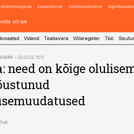
aritehnoloogia.ee
kaubandus.ee
toostusuudised.ee
logistikauudi
Infopank
Radar
iosaated
Videod
Teabevara
Võlaregister
Töö
Sisutu
GRAMM
02.01.23, 12:11
: need on kõige olulise
jõustunud
usemuudatused
Rõuk