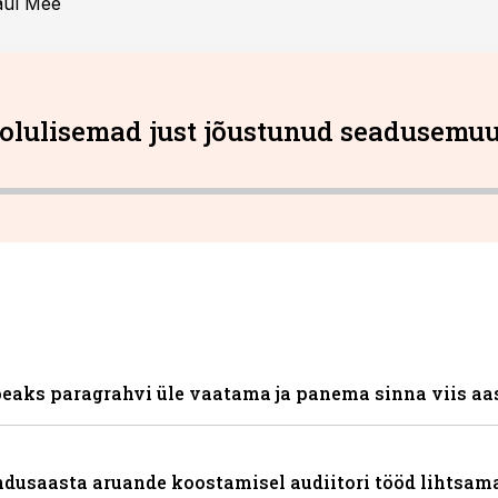
aul Mee
 olulisemad just jõustunud seadusemu
peaks paragrahvi üle vaatama ja panema sinna viis aa
andusaasta aruande koostamisel audiitori tööd lihtsam