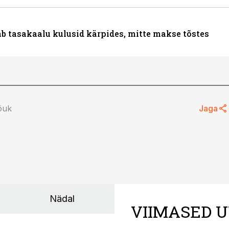
ab tasakaalu kulusid kärpides, mitte makse tõstes
õuk
Jaga
Nädal
VIIMASED U