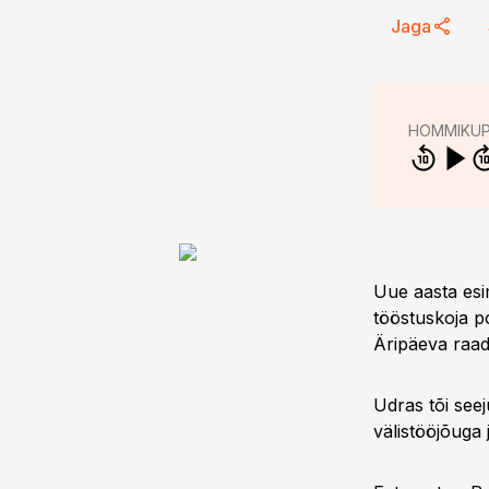
Jaga
HOMMIKU
Uue aasta esi
tööstuskoja p
Äripäeva raa
Udras tõi see
välistööjõuga