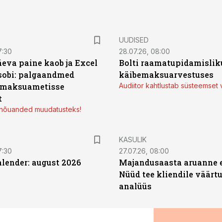
UUDISED
7:30
28.07.26, 08:00
äeva paine kaob ja Excel
Bolti raamatupidamisliku
sobi: palgaandmed
käibemaksuarvestuses
 maksuametisse
Audiitor kahtlustab süsteemset 
t
d nõuanded muudatusteks!
KASULIK
7:30
27.07.26, 08:00
ender: august 2026
Majandusaasta aruanne e
Nüüd tee kliendile väärtu
analüüs