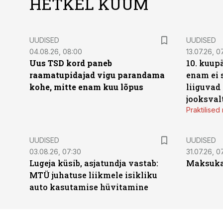
HETKEL KUUM
UUDISED
UUDISED
04.08.26, 08:00
13.07.26, 0
Uus TSD kord paneb
10. kuup
raamatupidajad vigu parandama
enam ei 
kohe, mitte enam kuu lõpus
liiguvad
jooksval
Praktilise
UUDISED
UUDISED
03.08.26, 07:30
31.07.26, 0
Lugeja küsib, asjatundja vastab:
Maksukal
MTÜ juhatuse liikmele isikliku
auto kasutamise hüvitamine