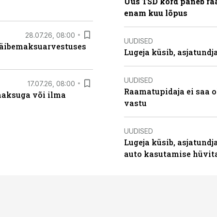
Uus TSD kord paneb ra
enam kuu lõpus
28.07.26, 08:00
UUDISED
 käibemaksuarvestuses
Lugeja küsib, asjatund
UUDISED
17.07.26, 08:00
Raamatupidaja ei saa o
aksuga või ilma
vastu
UUDISED
Lugeja küsib, asjatundj
auto kasutamise hüvi