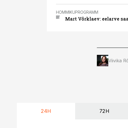
HOMMIKUPROGRAMM
Mart Võrklaev: eelarve sa
Viivika R
24H
72H