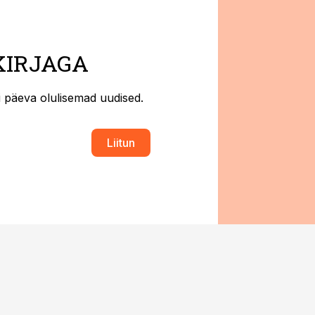
KIRJAGA
ti päeva olulisemad uudised.
Liitun