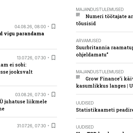
MAJANDUSTULEMUSED
Numeri töötajate a
tõusisid
04.08.26, 08:00
ad vigu parandama
ARVAMUSED
Suurbritannia raamatu
ohjeldamatu”
13.07.26, 07:30
am ei sobi:
sse jooksvalt
MAJANDUSTULEMUSED
Grow Finance’i käi
kasumlikkus langes | U
03.08.26, 07:30
Ü juhatuse liikmele
UUDISED
ne
Statistikaameti peadir
31.07.26, 07:30
UUDISED