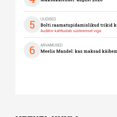
UUDISED
5
Bolti raamatupidamislikud trikid
Audiitor kahtlustab süsteemset viga
ARVAMUSED
6
Meelis Mandel: kas maksad käibem