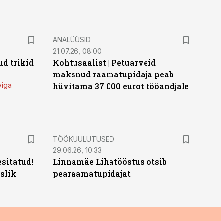
ANALÜÜSID
21.07.26, 08:00
d trikid
Kohtusaalist
|
Petuarveid
maksnud raamatupidaja peab
viga
hüvitama 37 000 eurot tööandjale
ST
TÖÖKUULUTUSED
29.06.26, 10:33
sitatud!
Linnamäe Lihatööstus otsib
slik
pearaamatupidajat