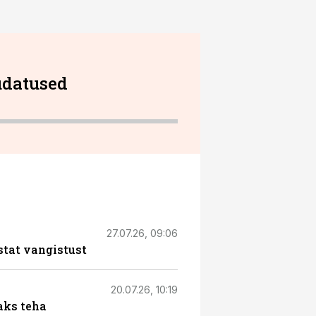
udatused
27.07.26, 09:06
stat vangistust
20.07.26, 10:19
aks teha