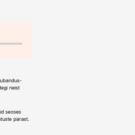
aubandus-
egi neist
id seoses
tuste pärast.