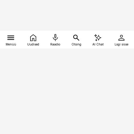
Menüü
Uudised
Raadio
Otsing
AI Chat
Logi sisse
Vana-Lõuna 39/1, 19094 Tallinn
(+372) 667 0111
raamatupidaja@raamatupidaja.ee
Telli
Reklaam
Firmast
Sisu kasutamisõigused
Ajakirjaniku