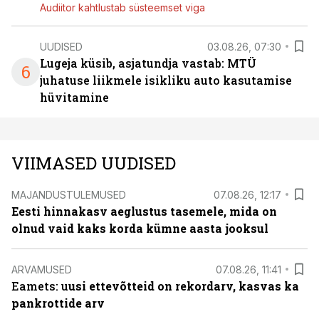
Audiitor kahtlustab süsteemset viga
UUDISED
03.08.26, 07:30
Lugeja küsib, asjatundja vastab: MTÜ
6
juhatuse liikmele isikliku auto kasutamise
hüvitamine
VIIMASED UUDISED
MAJANDUSTULEMUSED
07.08.26, 12:17
Eesti hinnakasv aeglustus tasemele, mida on
olnud vaid kaks korda kümne aasta jooksul
ARVAMUSED
07.08.26, 11:41
Eamets: u
usi ettevõtteid on rekordarv, kasvas ka
pankrottide arv