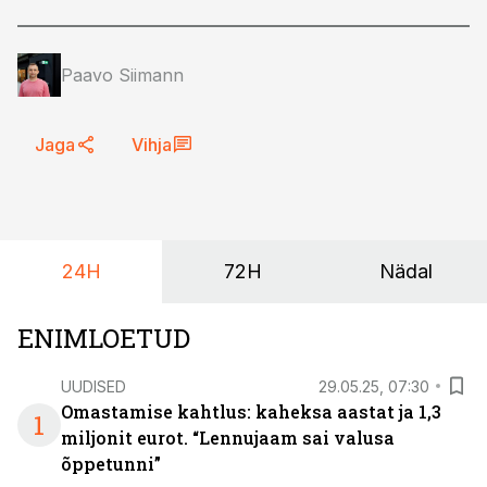
Paavo Siimann
Jaga
Vihja
24H
72H
Nädal
ENIMLOETUD
UUDISED
29.05.25, 07:30
Omastamise kahtlus: kaheksa aastat ja 1,3
1
miljonit eurot. “Lennujaam sai valusa
õppetunni”