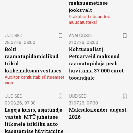
maksuametisse
jooksvalt
Praktilised nõuanded
muudatusteks!
UUDISED
ANALÜÜSID
28.07.26, 08:00
21.07.26, 08:00
Bolti
Kohtusaalist
|
raamatupidamislikud
Petuarveid maksnud
trikid
raamatupidaja peab
käibemaksuarvestuses
hüvitama 37 000 eurot
Audiitor kahtlustab süsteemset
tööandjale
viga
UUDISED
UUDISED
03.08.26, 07:30
31.07.26, 07:30
Lugeja küsib, asjatundja
Maksukalender: august
vastab: MTÜ juhatuse
2026
liikmele isikliku auto
kasutamise hüvitamine