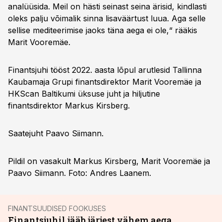
analüüsida. Meil on hästi seinast seina ärisid, kindlasti
oleks palju võimalik sinna lisaväärtust luua. Aga selle
sellise mediteerimise jaoks täna aega ei ole,“ rääkis
Marit Vooremäe.
Finantsjuhi tööst 2022. aasta lõpul arutlesid Tallinna
Kaubamaja Grupi finantsdirektor Marit Vooremäe ja
HKScan Baltikumi üksuse juht ja hiljutine
finantsdirektor Markus Kirsberg.
Saatejuht Paavo Siimann.
Pildil on vasakult Markus Kirsberg, Marit Vooremäe ja
Paavo Siimann. Foto: Andres Laanem.
FINANTSUUDISED FOOKUSES
Finantsjuhil jääb järjest vähem aega