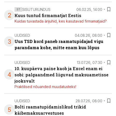
SISUTURUNDUS
06.02.25, 14:00
ST
2
Kuus tuntud firmamatjat Eestis
Kuidas tuvastada ärijuhid, kes kasutavad firmamatjaid?
UUDISED
04.08.26, 08:00
3
Uus TSD kord paneb raamatupidajad vigu
parandama kohe, mitte enam kuu lõpus
UUDISED
13.07.26, 07:30
10. kuupäeva paine kaob ja Excel enam ei
4
sobi: palgaandmed liiguvad maksuametisse
jooksvalt
Praktilised nõuanded muudatusteks!
UUDISED
28.07.26, 08:00
Bolti raamatupidamislikud trikid
5
käibemaksuarvestuses