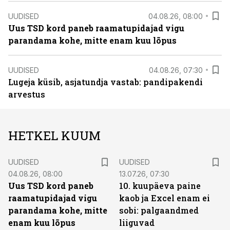
UUDISED
04.08.26, 08:00
Uus TSD kord paneb raamatupidajad vigu
parandama kohe, mitte enam kuu lõpus
UUDISED
04.08.26, 07:30
Lugeja küsib, asjatundja vastab: pandipakendi
arvestus
HETKEL KUUM
UUDISED
UUDISED
04.08.26, 08:00
13.07.26, 07:30
Uus TSD kord paneb
10. kuupäeva paine
raamatupidajad vigu
kaob ja Excel enam ei
parandama kohe, mitte
sobi: palgaandmed
enam kuu lõpus
liiguvad