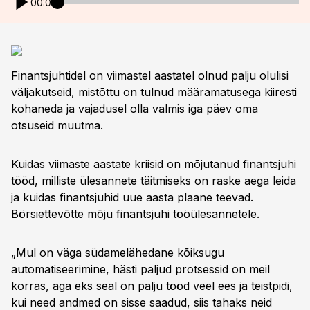
00:00
Finantsjuhtidel on viimastel aastatel olnud palju olulisi
väljakutseid, mistõttu on tulnud määramatusega kiiresti
kohaneda ja vajadusel olla valmis iga päev oma
otsuseid muutma.
Kuidas viimaste aastate kriisid on mõjutanud finantsjuhi
tööd, milliste ülesannete täitmiseks on raske aega leida
ja kuidas finantsjuhid uue aasta plaane teevad.
Börsiettevõtte mõju finantsjuhi tööülesannetele.
„Mul on väga südamelähedane kõiksugu
automatiseerimine, hästi paljud protsessid on meil
korras, aga eks seal on palju tööd veel ees ja teistpidi,
kui need andmed on sisse saadud, siis tahaks neid