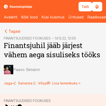
Telli
Avaleht
Kõik lood
Küsi küsimus
Üritused
Raadiosaa
cebook
cebook
Tagasi
Twitter)
Twitter)
FINANTSUUDISED FOOKUSES
14.12.22, 12:00
Finantsjuhil jääb järjest
kedIn
kedIn
vähem aega sisuliseks tööks
ail
ail
k
k
Paavo Siimann
Jaga
Salvesta
Vihja
Lisa lemmikuks
FINANTSUUDISED FOOKUSES