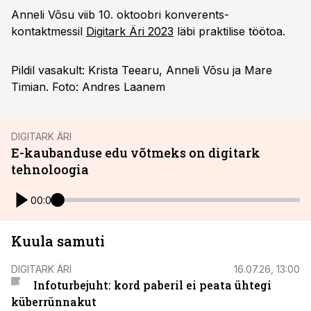
Anneli Võsu viib 10. oktoobri konverents-
kontaktmessil
Digitark Äri 2023
läbi praktilise töötoa.
Pildil vasakult: Krista Teearu, Anneli Võsu ja Mare
Timian. Foto: Andres Laanem
DIGITARK ÄRI
E-kaubanduse edu võtmeks on digitark
tehnoloogia
00:00
Kuula samuti
DIGITARK ÄRI
16.07.26, 13:00
Infoturbejuht: kord paberil ei peata ühtegi
küberrünnakut