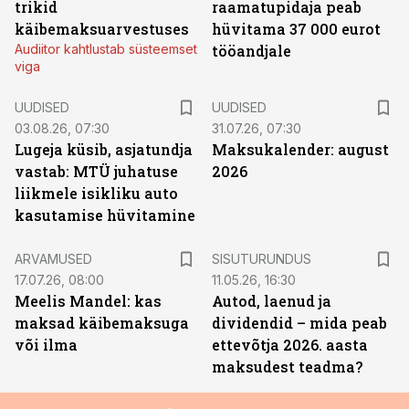
trikid
raamatupidaja peab
käibemaksuarvestuses
hüvitama 37 000 eurot
Audiitor kahtlustab süsteemset
tööandjale
viga
UUDISED
UUDISED
03.08.26, 07:30
31.07.26, 07:30
Lugeja küsib, asjatundja
Maksukalender: august
vastab: MTÜ juhatuse
2026
liikmele isikliku auto
kasutamise hüvitamine
ST
ARVAMUSED
SISUTURUNDUS
17.07.26, 08:00
11.05.26, 16:30
Meelis Mandel: kas
Autod, laenud ja
maksad käibemaksuga
dividendid – mida peab
või ilma
ettevõtja 2026. aasta
maksudest teadma?