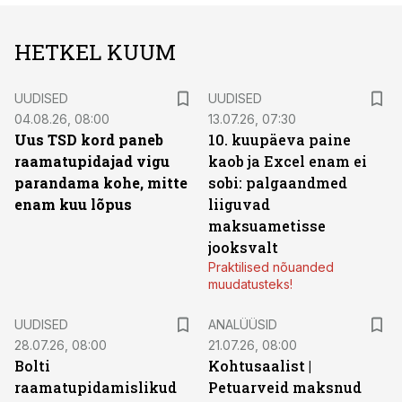
HETKEL KUUM
UUDISED
UUDISED
04.08.26, 08:00
13.07.26, 07:30
Uus TSD kord paneb
10. kuupäeva paine
raamatupidajad vigu
kaob ja Excel enam ei
parandama kohe, mitte
sobi: palgaandmed
enam kuu lõpus
liiguvad
maksuametisse
jooksvalt
Praktilised nõuanded
muudatusteks!
UUDISED
ANALÜÜSID
28.07.26, 08:00
21.07.26, 08:00
Bolti
Kohtusaalist
|
raamatupidamislikud
Petuarveid maksnud