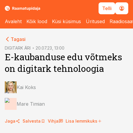
Telli
Avaleht
Kõik lood
Küsi küsimus
Üritused
Raadiosaa
cebook
cebook
Tagasi
Twitter)
Twitter)
DIGITARK ÄRI
20.07.23, 13:00
E-kaubanduse edu võtmeks
kedIn
kedIn
on digitark tehnoloogia
ail
ail
k
k
Kai Koks
Mare Timian
Jaga
Salvesta
Vihja
Lisa lemmikuks