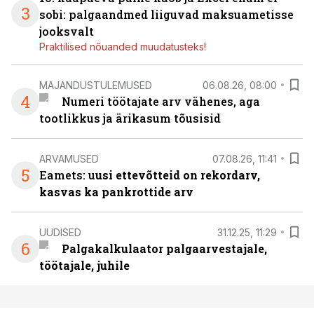
3
sobi: palgaandmed liiguvad maksuametisse
jooksvalt
Praktilised nõuanded muudatusteks!
MAJANDUSTULEMUSED
06.08.26, 08:00
4
Numeri töötajate arv vähenes, aga
tootlikkus ja ärikasum tõusisid
ARVAMUSED
07.08.26, 11:41
5
Eamets: u
usi ettevõtteid on rekordarv,
kasvas ka pankrottide arv
UUDISED
31.12.25, 11:29
6
Palgakalkulaator palgaarvestajale,
töötajale, juhile