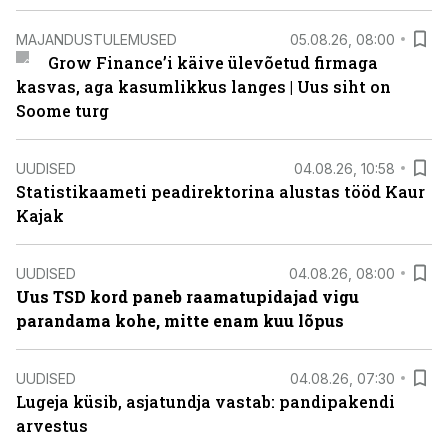
MAJANDUSTULEMUSED
05.08.26, 08:00
Grow Finance’i käive ülevõetud firmaga
kasvas, aga kasumlikkus langes | Uus siht on
Soome turg
UUDISED
04.08.26, 10:58
Statistikaameti peadirektorina alustas tööd Kaur
Kajak
UUDISED
04.08.26, 08:00
Uus TSD kord paneb raamatupidajad vigu
parandama kohe, mitte enam kuu lõpus
UUDISED
04.08.26, 07:30
Lugeja küsib, asjatundja vastab: pandipakendi
arvestus