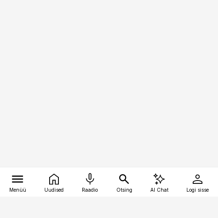
Menüü
Uudised
Raadio
Otsing
AI Chat
Logi sisse