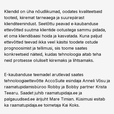
Kliendid on üha nõudlikumad, oodates kvaliteetseid
tooteid, kiiremat tarneaega ja suurepärast
klienditeenindust. Seetõttu peavad e‑kaubanduse
ettevõtted suutma klientide ootustega sammu pidada,
et oma kliendibaasi hoida ja kasvatada. Kuna paljud
ettevõtted teevad ikka veel käsitsi toodete ostude
prognoosimist ja tellimusi, siis toome saates
konkreetseid näiteid, kuidas tehnoloogia aitab teha
neid protsesse oluliselt kiiremaks ja lihtsamaks.
E-kaubanduse teemadel arutlevad saates
tehnoloogiaettevõtte AccoSuite esindaja Anneli Võsu ja
raamatupidamisbüroo Robby ja Bobby partner Krista
Teearu. Saadet juhib raamatupidaja.ee ja
palgauudised.ee ärijuht Mare Timian. Küsimusi esitab
ka raamatupidaja.ee toimetaja Kai Koks.