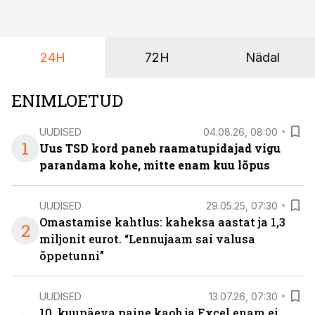
24H
72H
Nädal
ENIMLOETUD
UUDISED
04.08.26, 08:00
1
Uus TSD kord paneb raamatupidajad vigu
parandama kohe, mitte enam kuu lõpus
UUDISED
29.05.25, 07:30
Omastamise kahtlus: kaheksa aastat ja 1,3
2
miljonit eurot. “Lennujaam sai valusa
õppetunni”
UUDISED
13.07.26, 07:30
10. kuupäeva paine kaob ja Excel enam ei