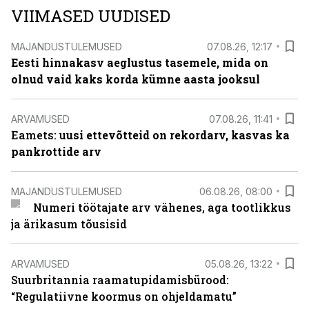
VIIMASED UUDISED
MAJANDUSTULEMUSED
07.08.26, 12:17
Eesti hinnakasv aeglustus tasemele, mida on
olnud vaid kaks korda kümne aasta jooksul
ARVAMUSED
07.08.26, 11:41
Eamets: u
usi ettevõtteid on rekordarv, kasvas ka
pankrottide arv
MAJANDUSTULEMUSED
06.08.26, 08:00
Numeri töötajate arv vähenes, aga tootlikkus
ja ärikasum tõusisid
ARVAMUSED
05.08.26, 13:22
Suurbritannia raamatupidamisbürood:
“Regulatiivne koormus on ohjeldamatu”