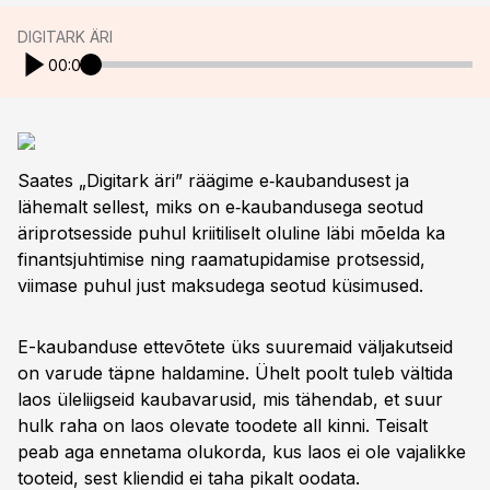
DIGITARK ÄRI
00:00
Saates „Digitark äri” räägime e‑kaubandusest ja
lähemalt sellest, miks on e‑kaubandusega seotud
äriprotsesside puhul kriitiliselt oluline läbi mõelda ka
finantsjuhtimise ning raamatupidamise protsessid,
viimase puhul just maksudega seotud küsimused.
E-kaubanduse ettevõtete üks suuremaid väljakutseid
on varude täpne haldamine. Ühelt poolt tuleb vältida
laos üleliigseid kaubavarusid, mis tähendab, et suur
hulk raha on laos olevate toodete all kinni. Teisalt
peab aga ennetama olukorda, kus laos ei ole vajalikke
tooteid, sest kliendid ei taha pikalt oodata.