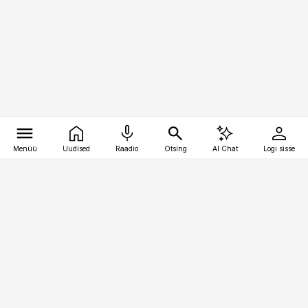
Menüü
Uudised
Raadio
Otsing
AI Chat
Logi sisse
Vana-Lõuna 39/1, 19094 Tallinn
(+372) 667 0111
raamatupidaja@raamatupidaja.ee
Telli
Reklaam
Firmast