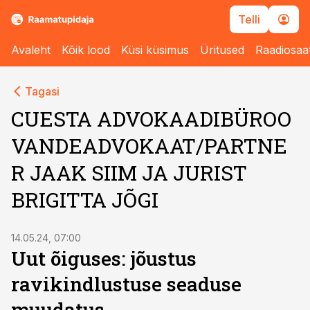
Telli
Avaleht
Kõik lood
Küsi küsimus
Üritused
Raadiosaa
Tagasi
CUESTA ADVOKAADIBÜROO
VANDEADVOKAAT/PARTNE
R JAAK SIIM JA JURIST
BRIGITTA JÕGI
14.05.24, 07:00
Uut õiguses: jõustus
ravikindlustuse seaduse
muudatus