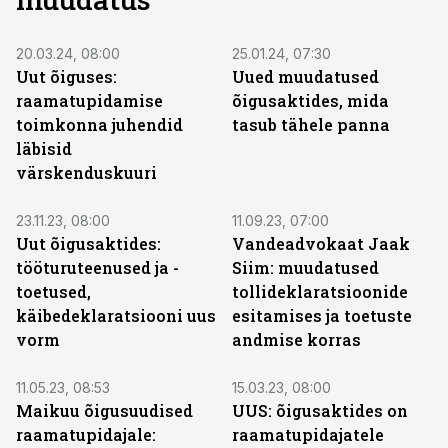
20.03.24, 08:00
25.01.24, 07:30
Uut õiguses:
Uued muudatused
raamatupidamise
õigusaktides, mida
toimkonna juhendid
tasub tähele panna
läbisid
värskenduskuuri
23.11.23, 08:00
11.09.23, 07:00
Uut õigusaktides:
Vandeadvokaat Jaak
tööturuteenused ja -
Siim: muudatused
toetused,
tollideklaratsioonide
käibedeklaratsiooni uus
esitamises ja toetuste
vorm
andmise korras
11.05.23, 08:53
15.03.23, 08:00
Maikuu õigusuudised
UUS: õigusaktides on
raamatupidajale:
raamatupidajatele