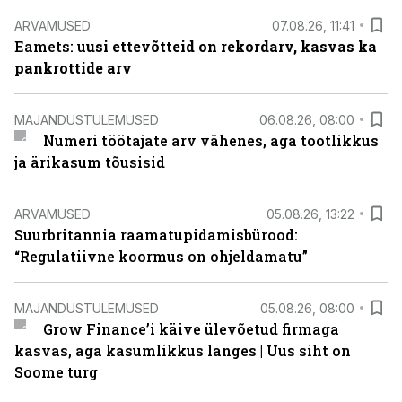
ARVAMUSED
07.08.26, 11:41
Eamets: u
usi ettevõtteid on rekordarv, kasvas ka
pankrottide arv
MAJANDUSTULEMUSED
06.08.26, 08:00
Numeri töötajate arv vähenes, aga tootlikkus
ja ärikasum tõusisid
ARVAMUSED
05.08.26, 13:22
Suurbritannia raamatupidamisbürood:
“Regulatiivne koormus on ohjeldamatu”
MAJANDUSTULEMUSED
05.08.26, 08:00
Grow Finance’i käive ülevõetud firmaga
kasvas, aga kasumlikkus langes | Uus siht on
Soome turg