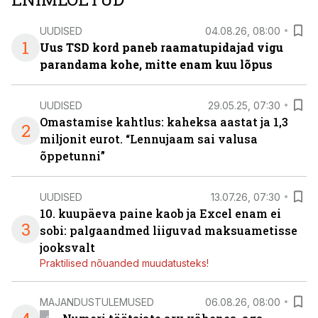
UUDISED
04.08.26, 08:00
1
Uus TSD kord paneb raamatupidajad vigu
parandama kohe, mitte enam kuu lõpus
UUDISED
29.05.25, 07:30
Omastamise kahtlus: kaheksa aastat ja 1,3
2
miljonit eurot. “Lennujaam sai valusa
õppetunni”
UUDISED
13.07.26, 07:30
10. kuupäeva paine kaob ja Excel enam ei
3
sobi: palgaandmed liiguvad maksuametisse
jooksvalt
Praktilised nõuanded muudatusteks!
MAJANDUSTULEMUSED
06.08.26, 08:00