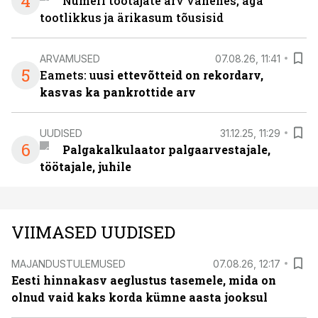
4
Numeri töötajate arv vähenes, aga
tootlikkus ja ärikasum tõusisid
ARVAMUSED
07.08.26, 11:41
5
Eamets: u
usi ettevõtteid on rekordarv,
kasvas ka pankrottide arv
UUDISED
31.12.25, 11:29
6
Palgakalkulaator palgaarvestajale,
töötajale, juhile
VIIMASED UUDISED
MAJANDUSTULEMUSED
07.08.26, 12:17
Eesti hinnakasv aeglustus tasemele, mida on
olnud vaid kaks korda kümne aasta jooksul