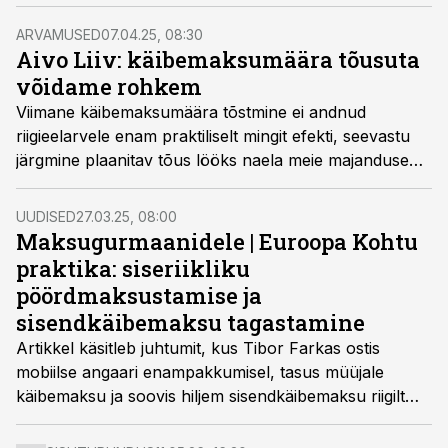
sisendkäibemaksu tagastamisest keeldumist
pöördmaksustamise reeglite rikkumisel, teine
ARVAMUSED
07.04.25, 08:30
keskendub ettevõtte üleminekuga seotud tehingute
Aivo Liiv: käibemaksumäära tõusuta
valele määratlemisele ja arvete parandamise
võidame rohkem
võimatusele.
Viimane käibemaksumäära tõstmine ei andnud
riigieelarvele enam praktiliselt mingit efekti, seevastu
järgmine plaanitav tõus lööks naela meie majanduse
kirstu, kirjutab Aivo Liiv arvamuskonkursile Edukas
Eesti saadetud artiklis.
UUDISED
27.03.25, 08:00
Maksugurmaanidele | Euroopa Kohtu
praktika: siseriikliku
pöördmaksustamise ja
sisendkäibemaksu tagastamine
Artikkel käsitleb juhtumit, kus Tibor Farkas ostis
mobiilse angaari enampakkumisel, tasus müüjale
käibemaksu ja soovis hiljem sisendkäibemaksu riigilt
tagasi küsida. Ungari maksuamet keeldus käibemaksu
tagastamast, kuna ostja ei järginud