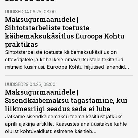
UUDISED
04.06.25, 08:00
Maksugurmaanidele |
Sihtotstarbeliste toetuste
käibemaksukäsitlus Euroopa Kohtu
praktikas
Sihtotstarbeliste toetuste käibemaksukäsitlus on
ettevõtjatele ja kohalikele omavalitsustele tekitanud
mitmeid küsimusi. Euroopa Kohtu hiljutised lahendid
toovad selgust, millal loetakse toetus maksustatava
teenuse hinnaga seotud tasuks ja millal mitte.
UUDISED
29.04.25, 08:00
Maksugurmaanidele |
Sisendkäibemaksu tagastamine, kui
liikmesriigi seadus seda ei luba
Jätkame sisendkäibemaksu teema käsitlust jätkuks
aprilli ajakirja artiklile. Kaasustes analüüsitakse kahte
olulist kohtuvaidlust: esimene käsitleb