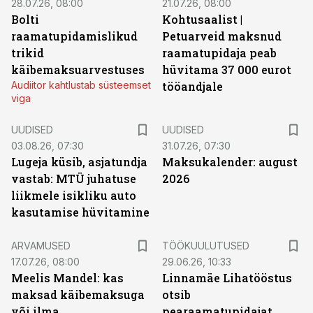
28.07.26, 08:00
21.07.26, 08:00
Bolti
Kohtusaalist
|
raamatupidamislikud
Petuarveid maksnud
trikid
raamatupidaja peab
käibemaksuarvestuses
hüvitama 37 000 eurot
Audiitor kahtlustab süsteemset
tööandjale
viga
UUDISED
UUDISED
03.08.26, 07:30
31.07.26, 07:30
Lugeja küsib, asjatundja
Maksukalender: august
vastab: MTÜ juhatuse
2026
liikmele isikliku auto
kasutamise hüvitamine
ST
ARVAMUSED
TÖÖKUULUTUSED
17.07.26, 08:00
29.06.26, 10:33
Meelis Mandel: kas
Linnamäe Lihatööstus
maksad käibemaksuga
otsib
või ilma
pearaamatupidajat