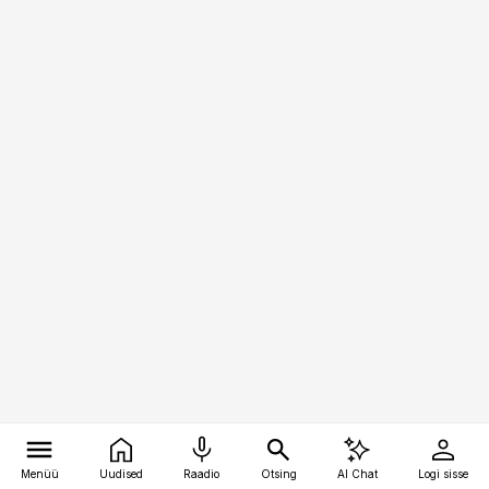
Menüü
Uudised
Raadio
Otsing
AI Chat
Logi sisse