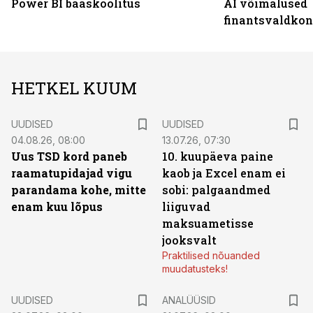
Power BI baaskoolitus
AI võimalused
finantsvaldko
HETKEL KUUM
UUDISED
UUDISED
04.08.26, 08:00
13.07.26, 07:30
Uus TSD kord paneb
10. kuupäeva paine
raamatupidajad vigu
kaob ja Excel enam ei
parandama kohe, mitte
sobi: palgaandmed
enam kuu lõpus
liiguvad
maksuametisse
jooksvalt
Praktilised nõuanded
muudatusteks!
UUDISED
ANALÜÜSID