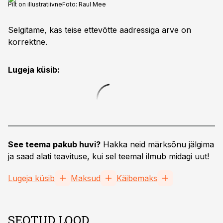
Pilt on illustratiivne
Foto:
Raul Mee
Selgitame, kas teise ettevõtte aadressiga arve on
korrektne.
Lugeja küsib:
See teema pakub huvi?
Hakka neid märksõnu jälgima
ja saad alati teavituse, kui sel teemal ilmub midagi uut!
Lugeja küsib
Maksud
Käibemaks
SEOTUD LOOD