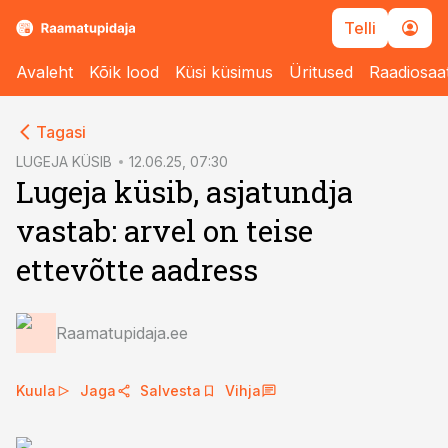
Telli
Avaleht
Kõik lood
Küsi küsimus
Üritused
Raadiosaa
cebook
Tagasi
Twitter)
LUGEJA KÜSIB
12.06.25, 07:30
Lugeja küsib, asjatundja
kedIn
vastab: arvel on teise
ail
ettevõtte aadress
k
Raamatupidaja.ee
Kuula
Jaga
Salvesta
Vihja