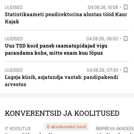
UUDISED
04.08.26, 10:58
Statistikaameti peadirektorina alustas tööd Kaur
Kajak
UUDISED
04.08.26, 08:00
Uus TSD kord paneb raamatupidajad vigu
parandama kohe, mitte enam kuu lõpus
UUDISED
04.08.26, 07:30
Lugeja küsib, asjatundja vastab: pandipakendi
arvestus
KONVERENTSID JA KOOLITUSED
8 akadeemilist tundi
IT KOOLITUS
ÄRIPÄEVA AKADEE