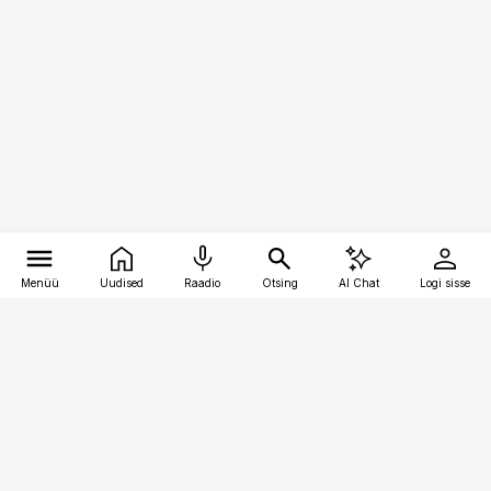
Menüü
Uudised
Raadio
Otsing
AI Chat
Logi sisse
Vana-Lõuna 39/1, 19094 Tallinn
(+372) 667 0111
raamatupidaja@raamatupidaja.ee