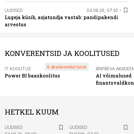
UUDISED
04.08.26, 07:30
Lugeja küsib, asjatundja vastab: pandipakendi
arvestus
KONVERENTSID JA KOOLITUSED
8 akadeemilist tundi
IT KOOLITUS
ÄRIPÄEVA AKADEE
Power BI baaskoolitus
AI võimalused
finantsvaldko
HETKEL KUUM
UUDISED
UUDISED