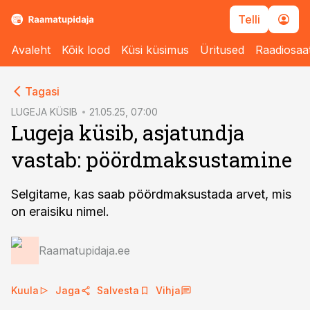
Telli
Avaleht
Kõik lood
Küsi küsimus
Üritused
Raadiosaa
cebook
Tagasi
Twitter)
LUGEJA KÜSIB
21.05.25, 07:00
Lugeja küsib, asjatundja
kedIn
vastab: pöördmaksustamine
ail
k
Selgitame, kas saab pöördmaksustada arvet, mis
on eraisiku nimel.
Raamatupidaja.ee
Kuula
Jaga
Salvesta
Vihja