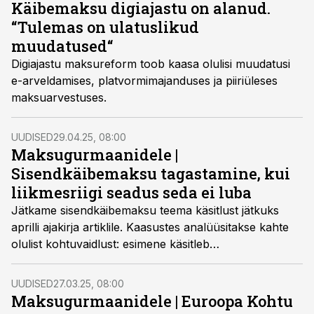
Käibemaksu digiajastu on alanud.
“Tulemas on ulatuslikud
muudatused“
Digiajastu maksureform toob kaasa olulisi muudatusi
e-arveldamises, platvormimajanduses ja piiriüleses
maksuarvestuses.
UUDISED
29.04.25, 08:00
Maksugurmaanidele |
Sisendkäibemaksu tagastamine, kui
liikmesriigi seadus seda ei luba
Jätkame sisendkäibemaksu teema käsitlust jätkuks
aprilli ajakirja artiklile. Kaasustes analüüsitakse kahte
olulist kohtuvaidlust: esimene käsitleb
sisendkäibemaksu tagastamisest keeldumist
pöördmaksustamise reeglite rikkumisel, teine
UUDISED
27.03.25, 08:00
keskendub ettevõtte üleminekuga seotud tehingute
Maksugurmaanidele | Euroopa Kohtu
valele määratlemisele ja arvete parandamise