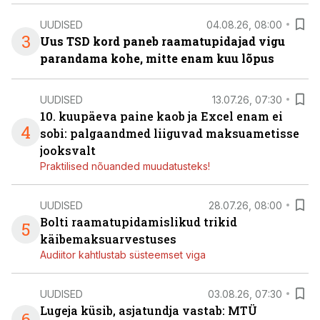
UUDISED
04.08.26, 08:00
3
Uus TSD kord paneb raamatupidajad vigu
parandama kohe, mitte enam kuu lõpus
UUDISED
13.07.26, 07:30
10. kuupäeva paine kaob ja Excel enam ei
4
sobi: palgaandmed liiguvad maksuametisse
jooksvalt
Praktilised nõuanded muudatusteks!
UUDISED
28.07.26, 08:00
Bolti raamatupidamislikud trikid
5
käibemaksuarvestuses
Audiitor kahtlustab süsteemset viga
UUDISED
03.08.26, 07:30
Lugeja küsib, asjatundja vastab: MTÜ
6