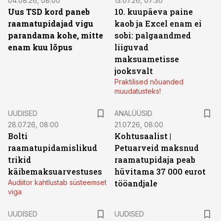
04.08.26, 08:00
13.07.26, 07:30
Uus TSD kord paneb
10. kuupäeva paine
raamatupidajad vigu
kaob ja Excel enam ei
parandama kohe, mitte
sobi: palgaandmed
enam kuu lõpus
liiguvad
maksuametisse
jooksvalt
Praktilised nõuanded
muudatusteks!
UUDISED
ANALÜÜSID
28.07.26, 08:00
21.07.26, 08:00
Bolti
Kohtusaalist
|
raamatupidamislikud
Petuarveid maksnud
trikid
raamatupidaja peab
käibemaksuarvestuses
hüvitama 37 000 eurot
Audiitor kahtlustab süsteemset
tööandjale
viga
UUDISED
UUDISED