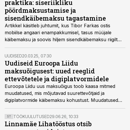
praktika: siseriikliku
võimatusele.
pöördmaksustamise ja
sisendkäibemaksu tagastamine
Artikkel käsitleb juhtumit, kus Tibor Farkas ostis
mobiilse angaari enampakkumisel, tasus müüjale
käibemaksu ja soovis hiljem sisendkäibemaksu riigilt
tagasi küsida. Ungari maksuamet keeldus käibemaksu
tagastamast, kuna ostja ei järginud
UUDISED
20.03.25, 07:30
pöördmaksustamise korda. Euroopa Kohus pidi
Uudiseid Euroopa Liidu
lahendama, kas selline käitumine on kooskõlas
maksuõigusest: uued reeglid
Euroopa Liidu õigusnormidega.
ettevõtetele ja digiplatvormidele
Euroopa Liidu uus maksuõigus toob kaasa mitmed
muudatused, mis mõjutavad suurettevõtjaid ja
digiplatvormide käibemaksu kohustust. Muudatused
lihtsustavad maksuaruandlust ja edendavad
globaalsete maksunõuete täitmist.
TÖÖKUULUTUSED
29.06.26, 10:33
ST
Linnamäe Lihatööstus otsib