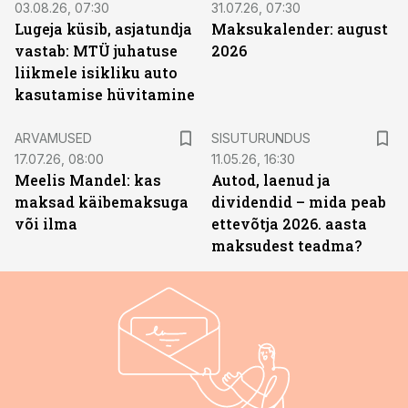
03.08.26, 07:30
31.07.26, 07:30
Lugeja küsib, asjatundja
Maksukalender: august
vastab: MTÜ juhatuse
2026
liikmele isikliku auto
kasutamise hüvitamine
ST
ARVAMUSED
SISUTURUNDUS
17.07.26, 08:00
11.05.26, 16:30
Meelis Mandel: kas
Autod, laenud ja
maksad käibemaksuga
dividendid – mida peab
või ilma
ettevõtja 2026. aasta
maksudest teadma?