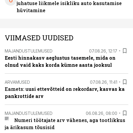
juhatuse liikmele isikliku auto kasutamise
hüvitamine
VIIMASED UUDISED
MAJANDUSTULEMUSED
07.08.26, 12:17
Eesti hinnakasv aeglustus tasemele, mida on
olnud vaid kaks korda kümne aasta jooksul
ARVAMUSED
07.08.26, 11:41
Eamets: u
usi ettevõtteid on rekordarv, kasvas ka
pankrottide arv
MAJANDUSTULEMUSED
06.08.26, 08:00
Numeri töötajate arv vähenes, aga tootlikkus
ja ärikasum tõusisid