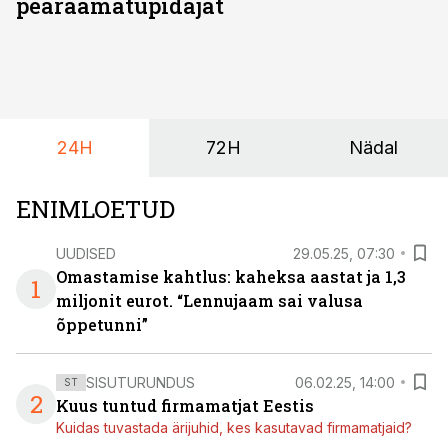
pearaamatupidajat
24H
72H
Nädal
ENIMLOETUD
UUDISED
29.05.25, 07:30
Omastamise kahtlus: kaheksa aastat ja 1,3
1
miljonit eurot. “Lennujaam sai valusa
õppetunni”
SISUTURUNDUS
06.02.25, 14:00
ST
2
Kuus tuntud firmamatjat Eestis
Kuidas tuvastada ärijuhid, kes kasutavad firmamatjaid?