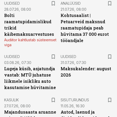
UUDISED
ANALÜÜSID
28.07.26, 08:00
21.07.26, 08:00
Bolti
Kohtusaalist
|
raamatupidamislikud
Petuarveid maksnud
trikid
raamatupidaja peab
käibemaksuarvestuses
hüvitama 37 000 eurot
Audiitor kahtlustab süsteemset
tööandjale
viga
UUDISED
UUDISED
03.08.26, 07:30
31.07.26, 07:30
Lugeja küsib, asjatundja
Maksukalender: august
vastab: MTÜ juhatuse
2026
liikmele isikliku auto
kasutamise hüvitamine
ST
KASULIK
SISUTURUNDUS
27.07.26, 08:00
11.05.26, 16:30
Majandusaasta aruanne
Autod, laenud ja