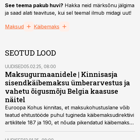
See teema pakub huvi?
Hakka neid märksõnu jälgima
ja saad alati teavituse, kui sel teemal ilmub midagi uut!
Maksud
Käibemaks
SEOTUD LOOD
UUDISED
05.02.25, 08:00
Maksugurmaanidele | Kinnisasja
sisendkäibemaksu ümberarvestus ja
vahetu õigusmõju Belgia kaasuse
näitel
Euroopa Kohus kinnitas, et maksukohustuslane võib
teatud ehitustööde puhul tugineda käibemaksudirektiivi
artiklitele 187 ja 190, et nõuda pikendatud käibemaksu
korrigeerimisperioodi kohaldamist. Otsus toob selguse,
kuidas tõlgendada põhivara ja teenuste