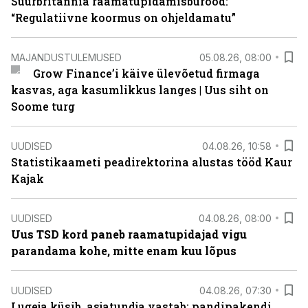
Suurbritannia raamatupidamisbürood:
“Regulatiivne koormus on ohjeldamatu”
MAJANDUSTULEMUSED
05.08.26, 08:00
Grow Finance’i käive ülevõetud firmaga
kasvas, aga kasumlikkus langes | Uus siht on
Soome turg
UUDISED
04.08.26, 10:58
Statistikaameti peadirektorina alustas tööd Kaur
Kajak
UUDISED
04.08.26, 08:00
Uus TSD kord paneb raamatupidajad vigu
parandama kohe, mitte enam kuu lõpus
UUDISED
04.08.26, 07:30
Lugeja küsib, asjatundja vastab: pandipakendi