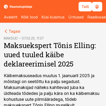
Telli
Avaleht
Kõik lood
Küsi küsimus
Üritused
Raadiosaa
cebook
Tagasi
Twitter)
MAKSUD
07.02.25, 11:37
Maksuekspert Tõnis Elling:
kedIn
uued tuuled käibe
ail
deklareerimisel 2025
k
Käibemaksuseadus muutus 1. jaanuaril 2025 ja
mõistagi on seetõttu ka palju segadust.
Maksumaksjad näiteks kahtlevad juba ka
üldteada tõdedes ja palju kära on ka käibemaksu
kohustuse uute piirmääradega, tõdeb
maksuekspert Tõnis Elling murelikult.