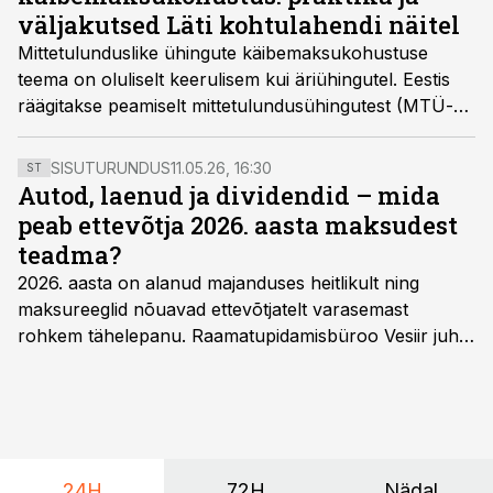
väljakutsed Läti kohtulahendi näitel
Mittetulunduslike ühingute käibemaksukohustuse
teema on oluliselt keerulisem kui äriühingutel. Eestis
räägitakse peamiselt mittetulundusühingutest (MTÜ-d)
ja sihtasutustest ning kui MTÜ-de osas on päris
ulatuslik praktika juba välja kujunenud, on sihtasutuste
SISUTURUNDUS
11.05.26, 16:30
ST
käibemaksu küsimustes avastamisruumi veel palju.
Autod, laenud ja dividendid – mida
Järgnevas kohtulahendis oli teemaks
peab ettevõtja 2026. aasta maksudest
mittetulundusühingu ettevõtlus ja käibe tekkimine.
teadma?
2026. aasta on alanud majanduses heitlikult ning
maksureeglid nõuavad ettevõtjatelt varasemast
rohkem tähelepanu. Raamatupidamisbüroo Vesiir juht
ja omanik Enno Lepvalts selgitab, millised muudatused
mõjutavad enim auto kasutamist, laenusuhteid ja
dividendide maksustamist ning kus peituvad suurimad
riskikohad.
24H
72H
Nädal