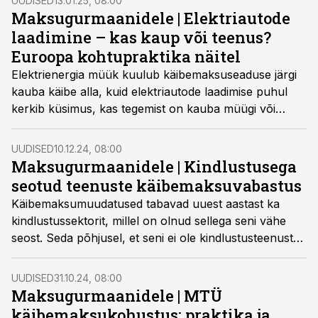
UUDISED
13.01.25, 08:00
sisendkäibemaksu arvestust neutraalse maksustamise
Maksugurmaanidele | Elektriautode
põhimõtte alusel.
laadimine – kas kaup või teenus?
Euroopa kohtupraktika näitel
Elektrienergia müük kuulub käibemaksuseaduse järgi
kauba käibe alla, kuid elektriautode laadimise puhul
kerkib küsimus, kas tegemist on kauba müügi või
teenuse osutamisega.
UUDISED
10.12.24, 08:00
Maksugurmaanidele | Kindlustusega
seotud teenuste käibemaksuvabastus
Käibemaksumuudatused tabavad uuest aastast ka
kindlustussektorit, millel on olnud sellega seni vähe
seost. Seda põhjusel, et seni ei ole kindlustusteenust
käibemaksuga maksustatud, sealhulgas
edasikindlustus- ja kindlustusvahendusteenust.
UUDISED
31.10.24, 08:00
Maksugurmaanidele | MTÜ
käibemaksukohustus: praktika ja