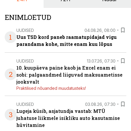
ENIMLOETUD
UUDISED
04.08.26, 08:00
1
Uus TSD kord paneb raamatupidajad vigu
parandama kohe, mitte enam kuu lõpus
UUDISED
13.07.26, 07:30
10. kuupäeva paine kaob ja Excel enam ei
2
sobi: palgaandmed liiguvad maksuametisse
jooksvalt
Praktilised nõuanded muudatusteks!
UUDISED
03.08.26, 07:30
Lugeja küsib, asjatundja vastab: MTÜ
3
juhatuse liikmele isikliku auto kasutamise
hüvitamine