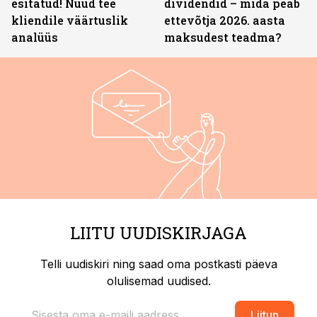
esitatud! Nüüd tee
dividendid – mida peab
kliendile väärtuslik
ettevõtja 2026. aasta
analüüs
maksudest teadma?
LIITU UUDISKIRJAGA
Telli uudiskiri ning saad oma postkasti päeva
olulisemad uudised.
Liitun