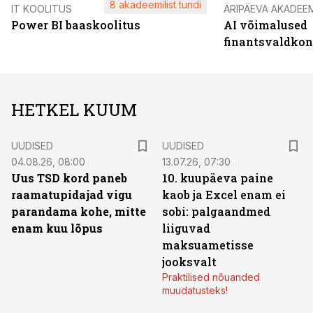
8 akadeemilist tundi
IT KOOLITUS
ÄRIPÄEVA AKADEE
Power BI baaskoolitus
AI võimalused
finantsvaldko
HETKEL KUUM
UUDISED
UUDISED
04.08.26, 08:00
13.07.26, 07:30
Uus TSD kord paneb
10. kuupäeva paine
raamatupidajad vigu
kaob ja Excel enam ei
parandama kohe, mitte
sobi: palgaandmed
enam kuu lõpus
liiguvad
maksuametisse
jooksvalt
Praktilised nõuanded
muudatusteks!