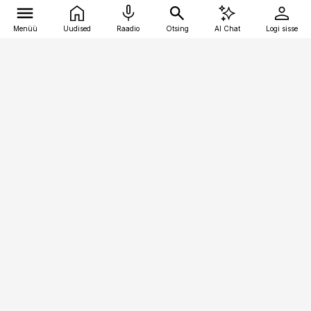
Menüü
Uudised
Raadio
Otsing
AI Chat
Logi sisse
Vana-Lõuna 39/1, 19094 Tallinn
(+372) 667 0111
raamatupidaja@raamatupidaja.ee
Telli
Reklaam
Firmast
Sisu kasutamisõigused
Ajakirjaniku
eetikakoodeks
Üldtingimused
Privaatsustingimused
Küpsiste poliitika
KKK
Eesti Meediaettevõtete
Eelistuste haldamine
Liit