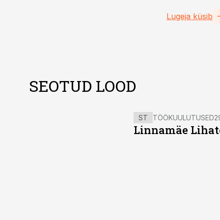
Lugeja küsib
SEOTUD LOOD
ST
TÖÖKUULUTUSED
2
Linnamäe Lihatö