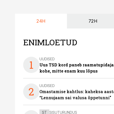
24H
72H
ENIMLOETUD
UUDISED
1
Uus TSD kord paneb raamatupidaj
kohe, mitte enam kuu lõpus
UUDISED
2
Omastamise kahtlus: kaheksa aastat 
“Lennujaam sai valusa õppetunni”
ST
SISUTURUNDUS