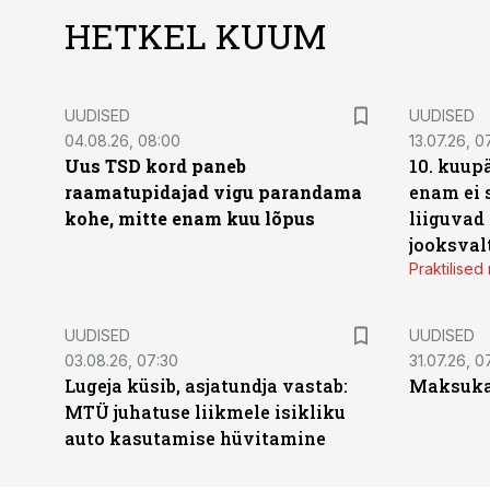
HETKEL KUUM
UUDISED
UUDISED
04.08.26, 08:00
13.07.26, 0
Uus TSD kord paneb
10. kuup
raamatupidajad vigu parandama
enam ei 
kohe, mitte enam kuu lõpus
liiguvad
jooksval
Praktilise
UUDISED
UUDISED
03.08.26, 07:30
31.07.26, 0
Lugeja küsib, asjatundja vastab:
Maksukal
MTÜ juhatuse liikmele isikliku
auto kasutamise hüvitamine