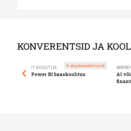
KONVERENTSID JA KOO
8 akadeemilist tundi
IT KOOLITUS
ÄRIPÄE
Power BI baaskoolitus
AI võ
finan