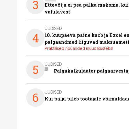
3
Ettevõtja ei pea palka maksma, kui
valulävest
UUDISED
4
10. kuupäeva paine kaob ja Excel en
palgaandmed liiguvad maksuameti
Praktilised nõuanded muudatusteks!
UUDISED
5
Palgakalkulaator palgaarvestaja
UUDISED
6
Kui palju tuleb töötajale võimalda