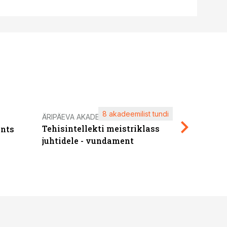
8 akadeemilist tundi
Kasuta ä
ÄRIPÄEVA AKADEEMIA
Tehisintellekti meistriklass
nts
maksuva
juhtidele - vundament