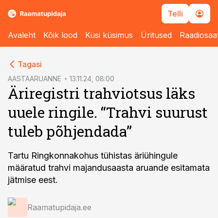
Telli
Avaleht
Kõik lood
Küsi küsimus
Üritused
Raadiosaa
cebook
Tagasi
Twitter)
AASTAARUANNE
13.11.24, 08:00
Äriregistri trahviotsus läks
kedIn
uuele ringile. “Trahvi suurust
ail
tuleb põhjendada”
k
Tartu Ringkonnakohus tühistas äriühingule
määratud trahvi majandusaasta aruande esitamata
jätmise eest.
Raamatupidaja.ee