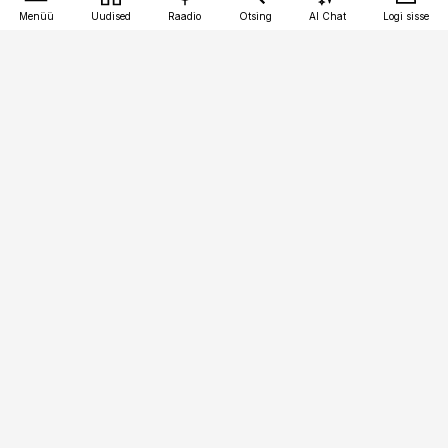
Menüü
Uudised
Raadio
Otsing
AI Chat
Logi sisse
Vana-Lõuna 39/1, 19094 Tallinn
(+372) 667 0111
raamatupidaja@raamatupidaja.ee
Telli
Reklaam
Firmast
Sisu kasutamisõigused
Ajakirjaniku
eetikakoodeks
Üldtingimused
Privaatsustingimused
Küpsiste poliitika
KKK
Eesti Meediaettevõtete
Eelistuste haldamine
Liit