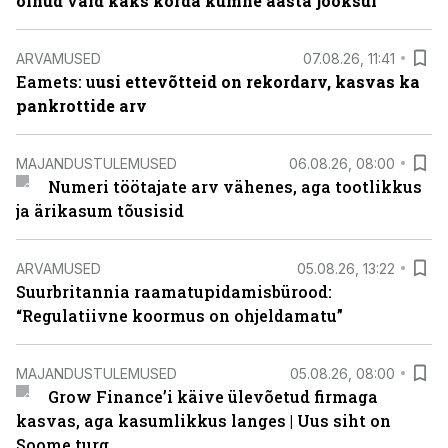
olnud vaid kaks korda kümne aasta jooksul
ARVAMUSED
07.08.26, 11:41
Eamets: u
usi ettevõtteid on rekordarv, kasvas ka
pankrottide arv
MAJANDUSTULEMUSED
06.08.26, 08:00
Numeri töötajate arv vähenes, aga tootlikkus
ja ärikasum tõusisid
ARVAMUSED
05.08.26, 13:22
Suurbritannia raamatupidamisbürood:
“Regulatiivne koormus on ohjeldamatu”
MAJANDUSTULEMUSED
05.08.26, 08:00
Grow Finance’i käive ülevõetud firmaga
kasvas, aga kasumlikkus langes | Uus siht on
Soome turg