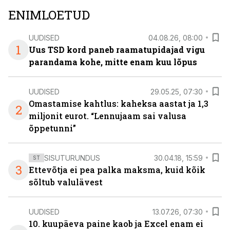
ENIMLOETUD
UUDISED
04.08.26, 08:00
1
Uus TSD kord paneb raamatupidajad vigu
parandama kohe, mitte enam kuu lõpus
UUDISED
29.05.25, 07:30
Omastamise kahtlus: kaheksa aastat ja 1,3
2
miljonit eurot. “Lennujaam sai valusa
õppetunni”
SISUTURUNDUS
30.04.18, 15:59
ST
3
Ettevõtja ei pea palka maksma, kuid kõik
sõltub valulävest
UUDISED
13.07.26, 07:30
10. kuupäeva paine kaob ja Excel enam ei