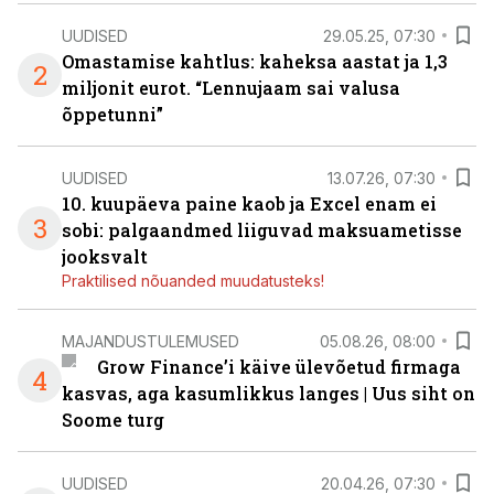
UUDISED
29.05.25, 07:30
Omastamise kahtlus: kaheksa aastat ja 1,3
2
miljonit eurot. “Lennujaam sai valusa
õppetunni”
UUDISED
13.07.26, 07:30
10. kuupäeva paine kaob ja Excel enam ei
3
sobi: palgaandmed liiguvad maksuametisse
jooksvalt
Praktilised nõuanded muudatusteks!
MAJANDUSTULEMUSED
05.08.26, 08:00
Grow Finance’i käive ülevõetud firmaga
4
kasvas, aga kasumlikkus langes | Uus siht on
Soome turg
UUDISED
20.04.26, 07:30