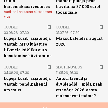
trikid
raamatupidaja peab
käibemaksuarvestuses
hüvitama 37 000 eurot
Audiitor kahtlustab süsteemset
tööandjale
viga
UUDISED
UUDISED
03.08.26, 07:30
31.07.26, 07:30
Lugeja küsib, asjatundja
Maksukalender: august
vastab: MTÜ juhatuse
2026
liikmele isikliku auto
kasutamise hüvitamine
ST
UUDISED
SISUTURUNDUS
04.08.26, 07:30
11.05.26, 16:30
Lugeja küsib, asjatundja
Autod, laenud ja
vastab: pandipakendi
dividendid – mida peab
arvestus
ettevõtja 2026. aasta
maksudest teadma?