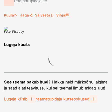
Raamatupidaja.ee
Kuula
Jaga
Salvesta
Vihja
Foto:
Pixabay
Lugeja küsib:
See teema pakub huvi?
Hakka neid märksõnu jälgima
ja saad alati teavituse, kui sel teemal ilmub midagi uut!
Lugeja küsib
raamatupidaja kutseoskused