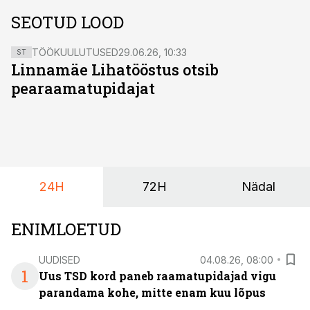
SEOTUD LOOD
TÖÖKUULUTUSED
29.06.26, 10:33
ST
Linnamäe Lihatööstus otsib
pearaamatupidajat
24H
72H
Nädal
ENIMLOETUD
UUDISED
04.08.26, 08:00
1
Uus TSD kord paneb raamatupidajad vigu
parandama kohe, mitte enam kuu lõpus