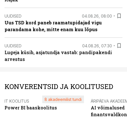
UUDISED
04.08.26, 08:00
Uus TSD kord paneb raamatupidajad vigu
parandama kohe, mitte enam kuu lõpus
UUDISED
04.08.26, 07:30
Lugeja küsib, asjatundja vastab: pandipakendi
arvestus
KONVERENTSID JA KOOLITUSED
8 akadeemilist tundi
IT KOOLITUS
ÄRIPÄEVA AKADEE
Power BI baaskoolitus
AI võimalused
finantsvaldko