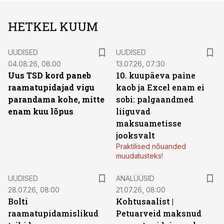
HETKEL KUUM
UUDISED
UUDISED
04.08.26, 08:00
13.07.26, 07:30
Uus TSD kord paneb
10. kuupäeva paine
raamatupidajad vigu
kaob ja Excel enam ei
parandama kohe, mitte
sobi: palgaandmed
enam kuu lõpus
liiguvad
maksuametisse
jooksvalt
Praktilised nõuanded
muudatusteks!
UUDISED
ANALÜÜSID
28.07.26, 08:00
21.07.26, 08:00
Bolti
Kohtusaalist
|
raamatupidamislikud
Petuarveid maksnud