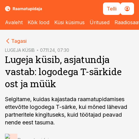
Telli
Avaleht
Kõik lood
Küsi küsimus
Üritused
Raadiosaa
cebook
Tagasi
Twitter)
LUGEJA KÜSIB
07.11.24, 07:30
Lugeja küsib, asjatundja
kedIn
vastab: logodega T-särkide
ail
ost ja müük
k
Selgitame, kuidas kajastada raamatupidamises
ettevõtte logodega T-särke, kui mõned lähevad
partneritele kingituseks, kuid töötajad peavad
nende eest tasuma.