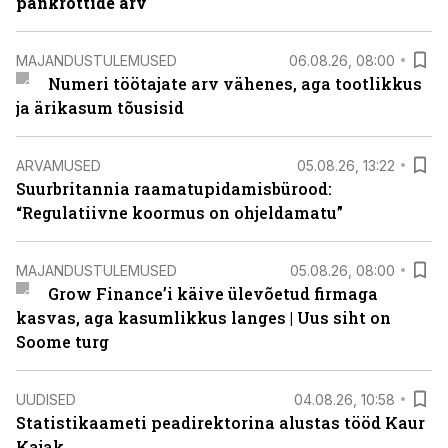
pankrottide arv
MAJANDUSTULEMUSED
06.08.26, 08:00
Numeri töötajate arv vähenes, aga tootlikkus
ja ärikasum tõusisid
ARVAMUSED
05.08.26, 13:22
Suurbritannia raamatupidamisbürood:
“Regulatiivne koormus on ohjeldamatu”
MAJANDUSTULEMUSED
05.08.26, 08:00
Grow Finance’i käive ülevõetud firmaga
kasvas, aga kasumlikkus langes | Uus siht on
Soome turg
UUDISED
04.08.26, 10:58
Statistikaameti peadirektorina alustas tööd Kaur
Kajak