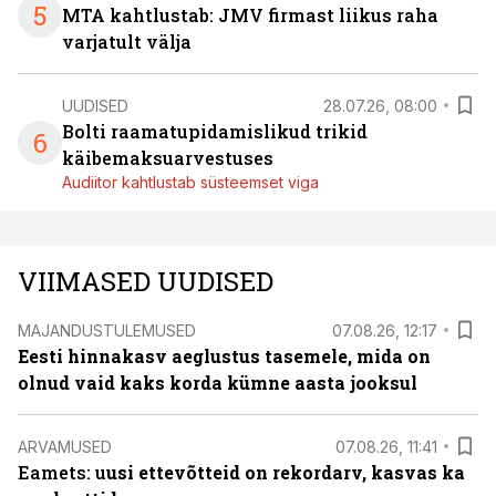
5
MTA kahtlustab: JMV firmast liikus raha
varjatult välja
UUDISED
28.07.26, 08:00
Bolti raamatupidamislikud trikid
6
käibemaksuarvestuses
Audiitor kahtlustab süsteemset viga
VIIMASED UUDISED
MAJANDUSTULEMUSED
07.08.26, 12:17
Eesti hinnakasv aeglustus tasemele, mida on
olnud vaid kaks korda kümne aasta jooksul
ARVAMUSED
07.08.26, 11:41
Eamets: u
usi ettevõtteid on rekordarv, kasvas ka