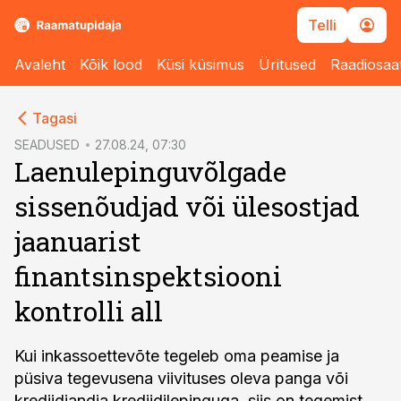
Telli
Avaleht
Kõik lood
Küsi küsimus
Üritused
Raadiosaa
cebook
Tagasi
Twitter)
SEADUSED
27.08.24, 07:30
Laenulepinguvõlgade
kedIn
sissenõudjad või ülesostjad
ail
jaanuarist
k
finantsinspektsiooni
kontrolli all
Kui inkassoettevõte tegeleb oma peamise ja
püsiva tegevusena viivituses oleva panga või
krediidiandja krediidilepinguga, siis on tegemist