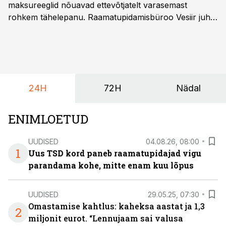
maksureeglid nõuavad ettevõtjatelt varasemast
rohkem tähelepanu. Raamatupidamisbüroo Vesiir juht
ja omanik Enno Lepvalts selgitab, millised muudatused
mõjutavad enim auto kasutamist, laenusuhteid ja
dividendide maksustamist ning kus peituvad suurimad
riskikohad.
24H
72H
Nädal
ENIMLOETUD
UUDISED
04.08.26, 08:00
1
Uus TSD kord paneb raamatupidajad vigu
parandama kohe, mitte enam kuu lõpus
UUDISED
29.05.25, 07:30
Omastamise kahtlus: kaheksa aastat ja 1,3
2
miljonit eurot. “Lennujaam sai valusa