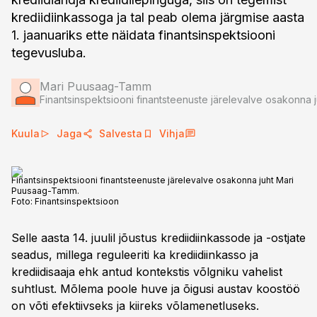
krediidiinkassoga ja tal peab olema järgmise aasta
1. jaanuariks ette näidata finantsinspektsiooni
tegevusluba.
Mari Puusaag-Tamm
Finantsinspektsiooni finantsteenuste järelevalve osakonna j
Kuula
Jaga
Salvesta
Vihja
Finantsinspektsiooni finantsteenuste järelevalve osakonna juht Mari
Puusaag-Tamm.
Foto:
Finantsinspektsioon
Selle aasta 14. juulil jõustus krediidiinkassode ja -ostjate
seadus, millega reguleeriti ka krediidiinkasso ja
krediidisaaja ehk antud kontekstis võlgniku vahelist
suhtlust. Mõlema poole huve ja õigusi austav koostöö
on võti efektiivseks ja kiireks võlamenetluseks.