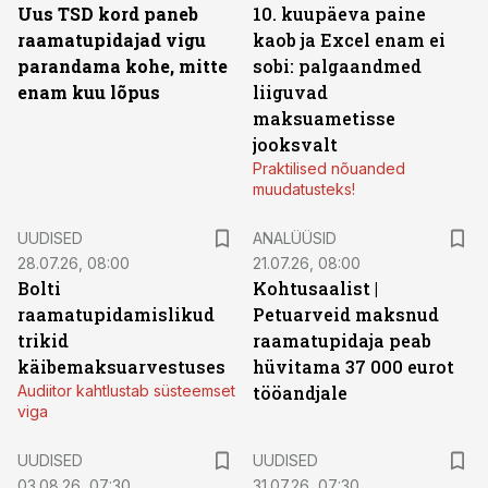
Uus TSD kord paneb
10. kuupäeva paine
raamatupidajad vigu
kaob ja Excel enam ei
parandama kohe, mitte
sobi: palgaandmed
enam kuu lõpus
liiguvad
maksuametisse
jooksvalt
Praktilised nõuanded
muudatusteks!
UUDISED
ANALÜÜSID
28.07.26, 08:00
21.07.26, 08:00
Bolti
Kohtusaalist
|
raamatupidamislikud
Petuarveid maksnud
trikid
raamatupidaja peab
käibemaksuarvestuses
hüvitama 37 000 eurot
Audiitor kahtlustab süsteemset
tööandjale
viga
UUDISED
UUDISED
03.08.26, 07:30
31.07.26, 07:30