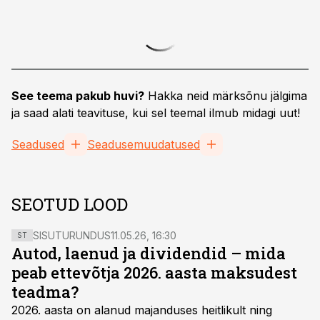
See teema pakub huvi?
Hakka neid märksõnu jälgima
ja saad alati teavituse, kui sel teemal ilmub midagi uut!
Seadused
Seadusemuudatused
SEOTUD LOOD
SISUTURUNDUS
11.05.26, 16:30
ST
Autod, laenud ja dividendid – mida
peab ettevõtja 2026. aasta maksudest
teadma?
2026. aasta on alanud majanduses heitlikult ning