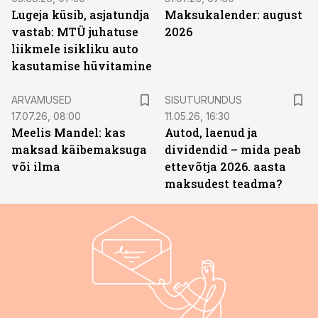
Lugeja küsib, asjatundja
Maksukalender: august
vastab: MTÜ juhatuse
2026
liikmele isikliku auto
kasutamise hüvitamine
ST
ARVAMUSED
SISUTURUNDUS
17.07.26, 08:00
11.05.26, 16:30
Meelis Mandel: kas
Autod, laenud ja
maksad käibemaksuga
dividendid – mida peab
või ilma
ettevõtja 2026. aasta
maksudest teadma?