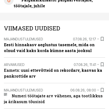
6
töötajale, juhile
VIIMASED UUDISED
MAJANDUSTULEMUSED
07.08.26, 12:17
Eesti hinnakasv aeglustus tasemele, mida on
olnud vaid kaks korda kümne aasta jooksul
ARVAMUSED
07.08.26, 11:41
Eamets: u
usi ettevõtteid on rekordarv, kasvas ka
pankrottide arv
MAJANDUSTULEMUSED
06.08.26, 08:00
Numeri töötajate arv vähenes, aga tootlikkus
ja ärikasum tõusisid