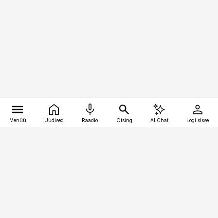
Menüü
Uudised
Raadio
Otsing
AI Chat
Logi sisse
Vana-Lõuna 39/1, 19094 Tallinn
(+372) 667 0111
raamatupidaja@raamatupidaja.ee