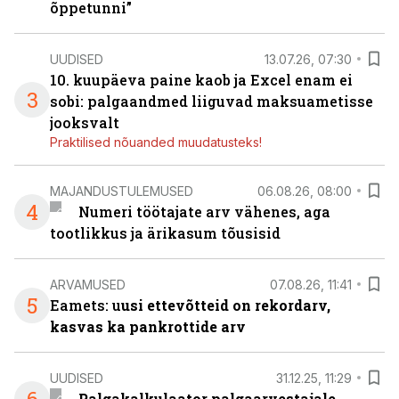
õppetunni”
UUDISED
13.07.26, 07:30
10. kuupäeva paine kaob ja Excel enam ei
3
sobi: palgaandmed liiguvad maksuametisse
jooksvalt
Praktilised nõuanded muudatusteks!
MAJANDUSTULEMUSED
06.08.26, 08:00
4
Numeri töötajate arv vähenes, aga
tootlikkus ja ärikasum tõusisid
ARVAMUSED
07.08.26, 11:41
5
Eamets: u
usi ettevõtteid on rekordarv,
kasvas ka pankrottide arv
UUDISED
31.12.25, 11:29
Palgakalkulaator palgaarvestajale,