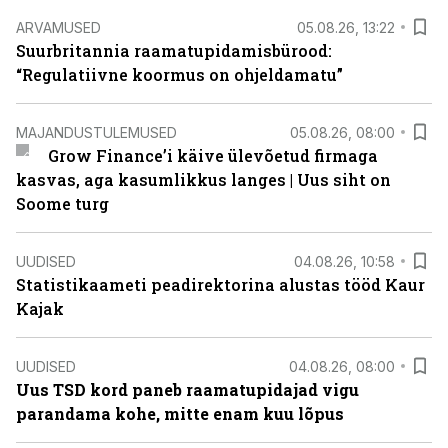
ARVAMUSED
05.08.26, 13:22
Suurbritannia raamatupidamisbürood:
“Regulatiivne koormus on ohjeldamatu”
MAJANDUSTULEMUSED
05.08.26, 08:00
Grow Finance’i käive ülevõetud firmaga
kasvas, aga kasumlikkus langes | Uus siht on
Soome turg
UUDISED
04.08.26, 10:58
Statistikaameti peadirektorina alustas tööd Kaur
Kajak
UUDISED
04.08.26, 08:00
Uus TSD kord paneb raamatupidajad vigu
parandama kohe, mitte enam kuu lõpus