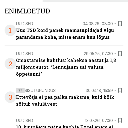
ENIMLOETUD
UUDISED
04.08.26, 08:00
1
Uus TSD kord paneb raamatupidajad vigu
parandama kohe, mitte enam kuu lõpus
UUDISED
29.05.25, 07:30
Omastamise kahtlus: kaheksa aastat ja 1,3
2
miljonit eurot. “Lennujaam sai valusa
õppetunni”
SISUTURUNDUS
30.04.18, 15:59
ST
3
Ettevõtja ei pea palka maksma, kuid kõik
sõltub valulävest
UUDISED
13.07.26, 07:30
10. kuupäeva paine kaob ja Excel enam ei