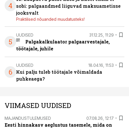
4
sobi: palgaandmed liiguvad maksuametisse
jooksvalt
Praktilised nõuanded muudatusteks!
UUDISED
31.12.25, 11:29
5
Palgakalkulaator palgaarvestajale,
töötajale, juhile
UUDISED
18.04.16, 11:53
6
Kui palju tuleb töötajale võimaldada
puhkeaega?
VIIMASED UUDISED
MAJANDUSTULEMUSED
07.08.26, 12:17
Eesti hinnakasv aeglustus tasemele, mida on