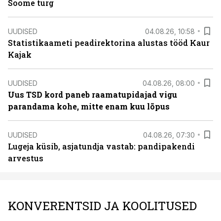
Soome turg
UUDISED
04.08.26, 10:58
Statistikaameti peadirektorina alustas tööd Kaur
Kajak
UUDISED
04.08.26, 08:00
Uus TSD kord paneb raamatupidajad vigu
parandama kohe, mitte enam kuu lõpus
UUDISED
04.08.26, 07:30
Lugeja küsib, asjatundja vastab: pandipakendi
arvestus
KONVERENTSID JA KOOLITUSED