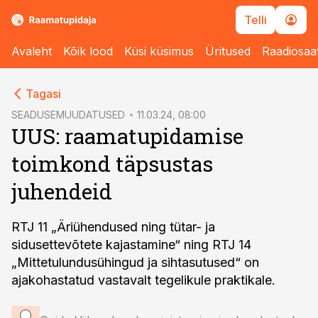
Telli
Avaleht
Kõik lood
Küsi küsimus
Üritused
Raadiosaa
cebook
Tagasi
Twitter)
SEADUSEMUUDATUSED
11.03.24, 08:00
UUS: raamatupidamise
kedIn
toimkond täpsustas
ail
juhendeid
k
RTJ 11 „Äriühendused ning tütar- ja
sidusettevõtete kajastamine“ ning RTJ 14
„Mittetulundusühingud ja sihtasutused“ on
ajakohastatud vastavalt tegelikule praktikale.