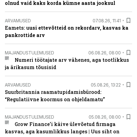
olnud vaid kaks korda kümne aasta jooksul
ARVAMUSED
07.08.26, 11:41
Eamets: u
usi ettevõtteid on rekordarv, kasvas ka
pankrottide arv
MAJANDUSTULEMUSED
06.08.26, 08:00
Numeri töötajate arv vähenes, aga tootlikkus
ja ärikasum tõusisid
ARVAMUSED
05.08.26, 13:22
Suurbritannia raamatupidamisbürood:
“Regulatiivne koormus on ohjeldamatu”
MAJANDUSTULEMUSED
05.08.26, 08:00
Grow Finance’i käive ülevõetud firmaga
kasvas, aga kasumlikkus langes | Uus siht on