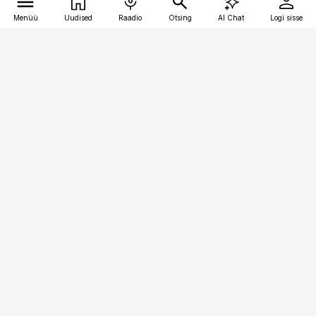
Menüü
Uudised
Raadio
Otsing
AI Chat
Logi sisse
Vana-Lõuna 39/1, 19094 Tallinn
(+372) 667 0111
raamatupidaja@raamatupidaja.ee
Telli
Reklaam
Firmast
Sisu kasutamisõigused
Ajakirjaniku
eetikakoodeks
Üldtingimused
Privaatsustingimused
Küpsiste poliitika
KKK
Eesti Meediaettevõtete
Eelistuste haldamine
Liit