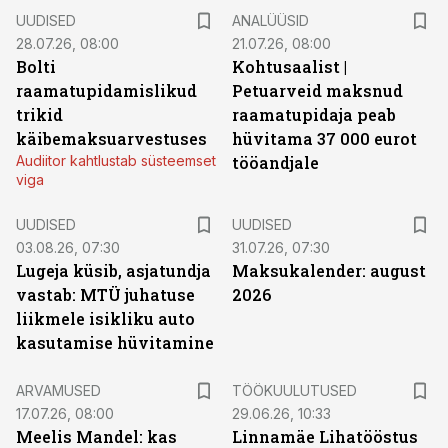
UUDISED
ANALÜÜSID
28.07.26, 08:00
21.07.26, 08:00
Bolti
Kohtusaalist
|
raamatupidamislikud
Petuarveid maksnud
trikid
raamatupidaja peab
käibemaksuarvestuses
hüvitama 37 000 eurot
Audiitor kahtlustab süsteemset
tööandjale
viga
UUDISED
UUDISED
03.08.26, 07:30
31.07.26, 07:30
Lugeja küsib, asjatundja
Maksukalender: august
vastab: MTÜ juhatuse
2026
liikmele isikliku auto
kasutamise hüvitamine
ST
ARVAMUSED
TÖÖKUULUTUSED
17.07.26, 08:00
29.06.26, 10:33
Meelis Mandel: kas
Linnamäe Lihatööstus