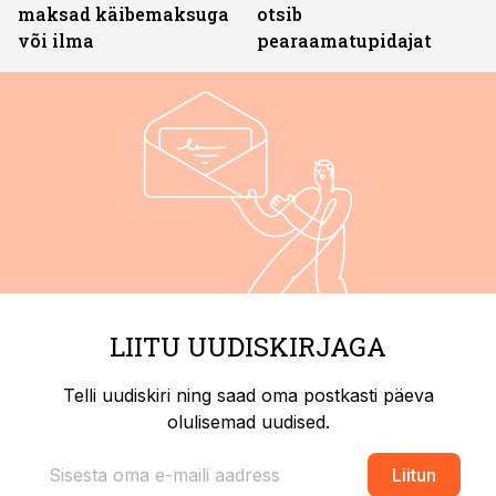
maksad käibemaksuga
otsib
või ilma
pearaamatupidajat
LIITU UUDISKIRJAGA
Telli uudiskiri ning saad oma postkasti päeva
olulisemad uudised.
Liitun