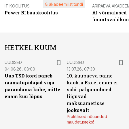
8 akadeemilist tundi
IT KOOLITUS
ÄRIPÄEVA AKADEE
Power BI baaskoolitus
AI võimalused
finantsvaldko
HETKEL KUUM
UUDISED
UUDISED
04.08.26, 08:00
13.07.26, 07:30
Uus TSD kord paneb
10. kuupäeva paine
raamatupidajad vigu
kaob ja Excel enam ei
parandama kohe, mitte
sobi: palgaandmed
enam kuu lõpus
liiguvad
maksuametisse
jooksvalt
Praktilised nõuanded
muudatusteks!