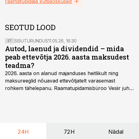
raamatupidaja kutseoskused
SEOTUD LOOD
SISUTURUNDUS
11.05.26, 16:30
ST
Autod, laenud ja dividendid – mida
peab ettevõtja 2026. aasta maksudest
teadma?
2026. aasta on alanud majanduses heitlikult ning
maksureeglid nõuavad ettevõtjatelt varasemast
rohkem tähelepanu. Raamatupidamisbüroo Vesiir juht
ja omanik Enno Lepvalts selgitab, millised muudatused
mõjutavad enim auto kasutamist, laenusuhteid ja
dividendide maksustamist ning kus peituvad suurimad
riskikohad.
24H
72H
Nädal