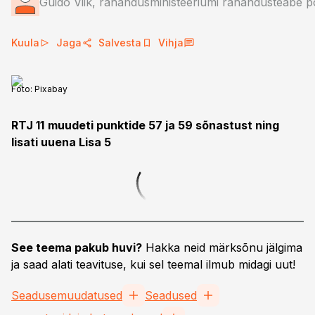
Guido Viik, rahandusministeeriumi rahandusteabe po
Kuula
Jaga
Salvesta
Vihja
Foto:
Pixabay
RTJ 11
muudeti punktide 57 ja 59 sõnastust ning
lisati uuena Lisa 5
See teema pakub huvi?
Hakka neid märksõnu jälgima
ja saad alati teavituse, kui sel teemal ilmub midagi uut!
Seadusemuudatused
Seadused