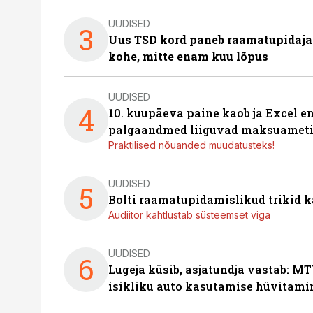
UUDISED
3
Uus TSD kord paneb raamatupidaj
kohe, mitte enam kuu lõpus
UUDISED
4
10. kuupäeva paine kaob ja Excel en
palgaandmed liiguvad maksuameti
Praktilised nõuanded muudatusteks!
UUDISED
5
Bolti raamatupidamislikud trikid
Audiitor kahtlustab süsteemset viga
UUDISED
6
Lugeja küsib, asjatundja vastab: MT
isikliku auto kasutamise hüvitami