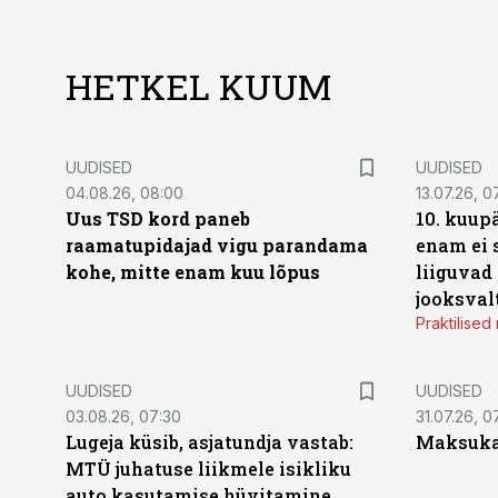
HETKEL KUUM
UUDISED
UUDISED
04.08.26, 08:00
13.07.26, 0
Uus TSD kord paneb
10. kuup
raamatupidajad vigu parandama
enam ei 
kohe, mitte enam kuu lõpus
liiguvad
jooksval
Praktilise
UUDISED
UUDISED
03.08.26, 07:30
31.07.26, 0
Lugeja küsib, asjatundja vastab:
Maksukal
MTÜ juhatuse liikmele isikliku
auto kasutamise hüvitamine