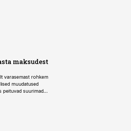
aasta maksudest
telt varasemast rohkem
llised muudatused
us peituvad suurimad