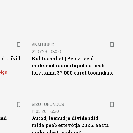
ANALÜÜSID
21.07.26, 08:00
d trikid
Kohtusaalist
|
Petuarveid
maksnud raamatupidaja peab
viga
hüvitama 37 000 eurot tööandjale
ST
SISUTURUNDUS
11.05.26, 16:30
sad
Autod, laenud ja dividendid –
mida peab ettevõtja 2026. aasta
maksudest teadma?