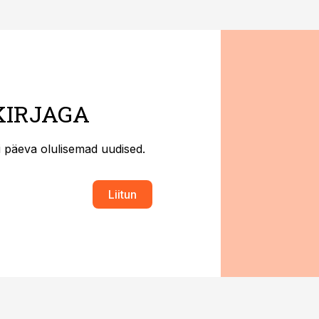
KIRJAGA
ti päeva olulisemad uudised.
Liitun