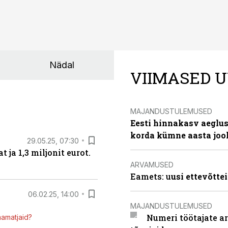
Nädal
VIIMASED U
MAJANDUSTULEMUSED
Eesti hinnakasv aeglus
korda kümne aasta joo
29.05.25, 07:30
ja 1,3 miljonit eurot.
ARVAMUSED
Eamets: u
usi ettevõtte
06.02.25, 14:00
MAJANDUSTULEMUSED
Numeri töötajate a
mamatjaid?