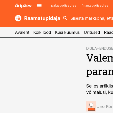
palgauudised.ee
finantsuudised.ee
kaubandus.ee
imelineajalugu.ee
kinnisvarauudised.ee
imelineteadus.ee
Avaleht
Kõik lood
Küsi küsimus
Üritused
Raad
cebook
DIGILAHENDUS
Valem
Twitter)
kedIn
paran
ail
k
Selles artikl
võimalusi, k
Uno Kõrs