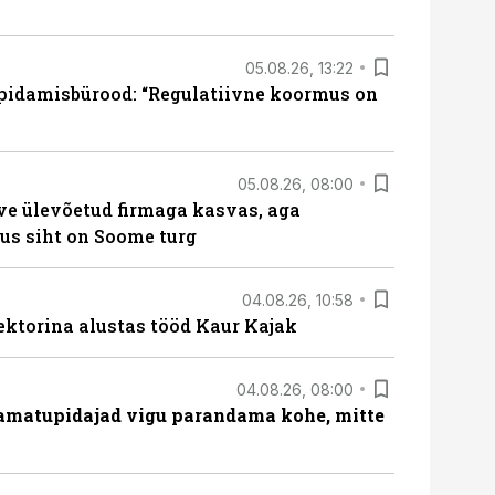
05.08.26, 13:22
pidamisbürood: “Regulatiivne koormus on
05.08.26, 08:00
ve ülevõetud firmaga kasvas, aga
us siht on Soome turg
04.08.26, 10:58
ektorina alustas tööd Kaur Kajak
04.08.26, 08:00
amatupidajad vigu parandama kohe, mitte