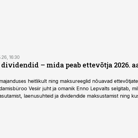
5.26, 16:30
a dividendid – mida peab ettevõtja 2026. 
majanduses heitlikult ning maksureeglid nõuavad ettevõtja
amisbüroo Vesiir juht ja omanik Enno Lepvalts selgitab, mi
sutamist, laenusuhteid ja dividendide maksustamist ning k