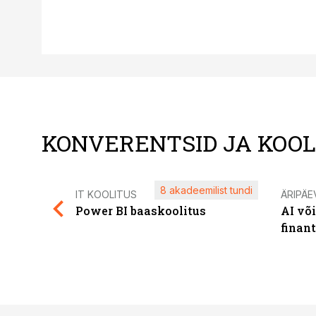
KONVERENTSID JA KOO
8 akadeemilist tundi
IT KOOLITUS
ÄRIPÄE
Power BI baaskoolitus
AI võ
finan