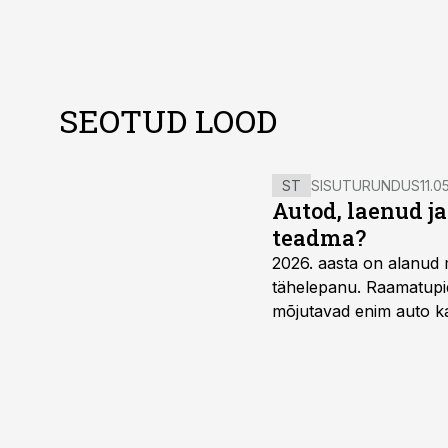
SEOTUD LOOD
ST
SISUTURUNDUS
11.0
Autod, laenud j
teadma?
2026. aasta on alanud 
tähelepanu. Raamatupid
mõjutavad enim auto ka
riskikohad.