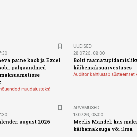
UUDISED
7:30
28.07.26, 08:00
äeva paine kaob ja Excel
Bolti raamatupidamisliku
sobi: palgaandmed
käibemaksuarvestuses
 maksuametisse
Audiitor kahtlustab süsteemset 
t
d nõuanded muudatusteks!
ARVAMUSED
7:30
17.07.26, 08:00
ender: august 2026
Meelis Mandel: kas mak
käibemaksuga või ilma