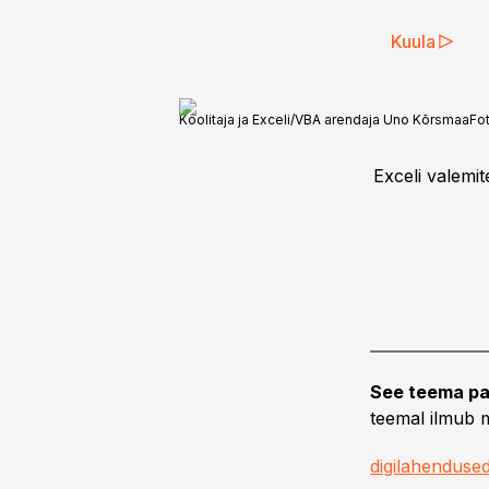
Kuula
Koolitaja ja Exceli/VBA arendaja Uno Kõrsmaa
Fo
Exceli valemit
See teema pa
teemal ilmub m
digilahenduse