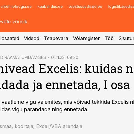
aritehnoloogia.ee
kaubandus.ee
toostusuudised.ee
logistikauudi
Infopank
Radar
iosaated
Videod
Teabevara
Võlaregister
Töö
Sisutu
ED RAAMATUPIDAMISES
01.11.23, 08:30
ivead Excelis: kuidas n
dada ja ennetada, I osa
is vaatleme vigu valemites, mis võivad tekkida Excelis 
uidas vigu parandada ning ennetada.
maa, koolitaja, Exceli/VBA arendaja