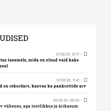
UDISED
07.08.26, 12:17
tus tasemele, mida on olnud vaid kaks
ksul
07.08.26, 11:41
id on rekordarv, kasvas ka pankrottide arv
06.08.26, 08:00
rv vähenes, aga tootlikkus ja ärikasum