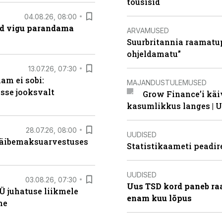
tõusisid
04.08.26, 08:00
ad vigu parandama
ARVAMUSED
Suurbritannia raamatu
ohjeldamatu”
13.07.26, 07:30
am ei sobi:
MAJANDUSTULEMUSED
sse jooksvalt
Grow Finance’i käi
kasumlikkus langes | U
28.07.26, 08:00
UUDISED
 käibemaksuarvestuses
Statistikaameti peadir
UUDISED
03.08.26, 07:30
Uus TSD kord paneb ra
Ü juhatuse liikmele
enam kuu lõpus
ne