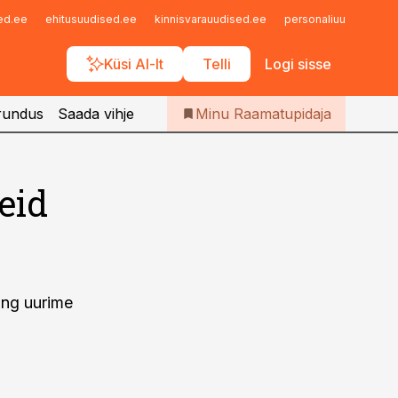
Iseteenindus
sed.ee
ehitusuudised.ee
kinnisvarauudised.ee
personaliuudised.ee
Telli Raamatupidaja
Küsi AI-lt
Telli
Logi sisse
rundus
Saada vihje
Minu Raamatupidaja
eid
ning uurime