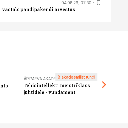
04.08.26, 07:30
ja vastab: pandipakendi arvestus
8 akadeemilist tundi
Kasuta ä
ÄRIPÄEVA AKADEEMIA
Tehisintellekti meistriklass
nts
maksuva
juhtidele - vundament