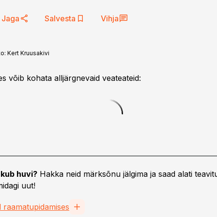
Jaga
Salvesta
Vihja
to:
Kert Kruusakivi
es võib kohata alljärgnevaid veateateid:
kub huvi?
Hakka neid märksõnu jälgima ja saad alati teavitu
idagi uut!
d raamatupidamises