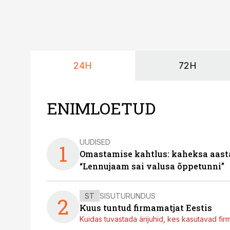
24H
72H
ENIMLOETUD
UUDISED
1
Omastamise kahtlus: kaheksa aastat 
“Lennujaam sai valusa õppetunni”
ST
SISUTURUNDUS
2
Kuus tuntud firmamatjat Eestis
Kuidas tuvastada ärijuhid, kes kasutavad fir