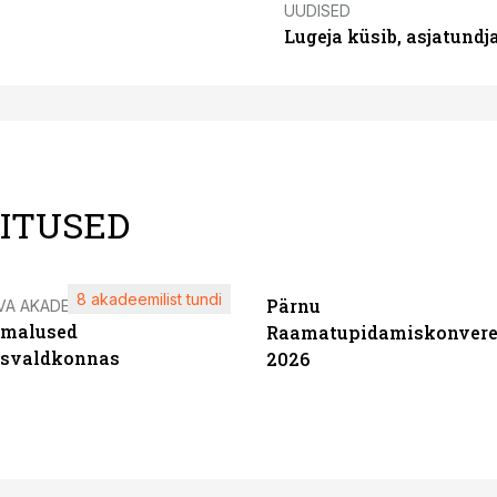
UUDISED
Lugeja küsib, asjatund
LITUSED
8 akadeemilist tundi
Pärnu
VA AKADEEMIA
imalused
Raamatupidamiskonvere
tsvaldkonnas
2026