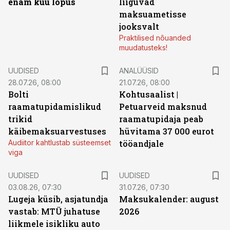
enam kuu lõpus
liiguvad
maksuametisse
jooksvalt
Praktilised nõuanded
muudatusteks!
UUDISED
ANALÜÜSID
28.07.26, 08:00
21.07.26, 08:00
Bolti
Kohtusaalist
|
raamatupidamislikud
Petuarveid maksnud
trikid
raamatupidaja peab
käibemaksuarvestuses
hüvitama 37 000 eurot
Audiitor kahtlustab süsteemset
tööandjale
viga
UUDISED
UUDISED
03.08.26, 07:30
31.07.26, 07:30
Lugeja küsib, asjatundja
Maksukalender: august
vastab: MTÜ juhatuse
2026
liikmele isikliku auto