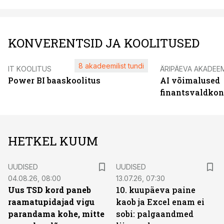
KONVERENTSID JA KOOLITUSED
8 akadeemilist tundi
IT KOOLITUS
ÄRIPÄEVA AKADEE
Power BI baaskoolitus
AI võimalused
finantsvaldko
HETKEL KUUM
UUDISED
UUDISED
04.08.26, 08:00
13.07.26, 07:30
Uus TSD kord paneb
10. kuupäeva paine
raamatupidajad vigu
kaob ja Excel enam ei
parandama kohe, mitte
sobi: palgaandmed