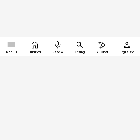
Menüü
Uudised
Raadio
Otsing
AI Chat
Logi sisse
Vana-Lõuna 39/1, 19094 Tallinn
(+372) 667 0111
raamatupidaja@raamatupidaja.ee
Telli
Reklaam
Firmast