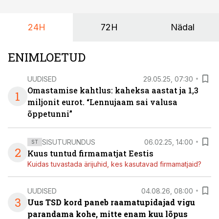
riskikohad.
24H
72H
Nädal
ENIMLOETUD
UUDISED
29.05.25, 07:30
Omastamise kahtlus: kaheksa aastat ja 1,3
1
miljonit eurot. “Lennujaam sai valusa
õppetunni”
SISUTURUNDUS
06.02.25, 14:00
ST
2
Kuus tuntud firmamatjat Eestis
Kuidas tuvastada ärijuhid, kes kasutavad firmamatjaid?
UUDISED
04.08.26, 08:00
3
Uus TSD kord paneb raamatupidajad vigu
parandama kohe, mitte enam kuu lõpus