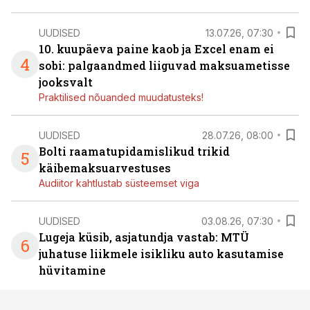
UUDISED
13.07.26, 07:30
10. kuupäeva paine kaob ja Excel enam ei
4
sobi: palgaandmed liiguvad maksuametisse
jooksvalt
Praktilised nõuanded muudatusteks!
UUDISED
28.07.26, 08:00
Bolti raamatupidamislikud trikid
5
käibemaksuarvestuses
Audiitor kahtlustab süsteemset viga
UUDISED
03.08.26, 07:30
Lugeja küsib, asjatundja vastab: MTÜ
6
juhatuse liikmele isikliku auto kasutamise
hüvitamine