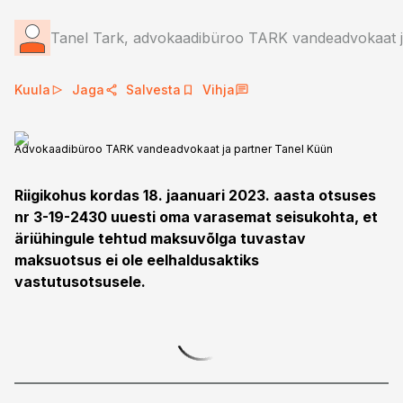
Tanel Tark, advokaadibüroo TARK vandeadvokaat ja
Kuula
Jaga
Salvesta
Vihja
Advokaadibüroo TARK vandeadvokaat ja partner Tanel Küün
Riigikohus kordas 18. jaanuari 2023. aasta otsuses
nr 3-19-2430 uuesti oma varasemat seisukohta, et
äriühingule tehtud maksuvõlga tuvastav
maksuotsus ei ole eelhaldusaktiks
vastutusotsusele.