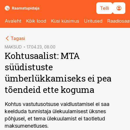
Telli
Avaleht
Kõik lood
Küsi küsimus
Üritused
Raadiosaa
cebook
Tagasi
Twitter)
MAKSUD
17.04.23, 08:00
Kohtusaalist: MTA
kedIn
süüdistuste
ail
ümberlükkamiseks ei pea
k
tõendeid ette koguma
Kohtus vastutusotsuse vaidlustamisel ei saa
keelduda tunnistaja ülekuulamisest üksnes
põhjusel, et tema ülekuulamist ei taotletud
maksumenetluses.