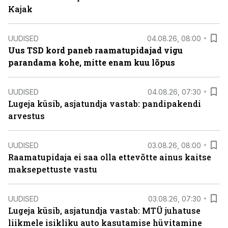
Kajak
UUDISED
04.08.26, 08:00
Uus TSD kord paneb raamatupidajad vigu
parandama kohe, mitte enam kuu lõpus
UUDISED
04.08.26, 07:30
Lugeja küsib, asjatundja vastab: pandipakendi
arvestus
UUDISED
03.08.26, 08:00
Raamatupidaja ei saa olla ettevõtte ainus kaitse
maksepettuste vastu
UUDISED
03.08.26, 07:30
Lugeja küsib, asjatundja vastab: MTÜ juhatuse
liikmele isikliku auto kasutamise hüvitamine