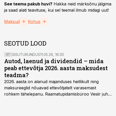
See teema pakub huvi?
Hakka neid märksõnu jälgima
ja saad alati teavituse, kui sel teemal ilmub midagi uut!
Maksud
Kohus
SEOTUD LOOD
SISUTURUNDUS
11.05.26, 16:30
ST
Autod, laenud ja dividendid – mida
peab ettevõtja 2026. aasta maksudest
teadma?
2026. aasta on alanud majanduses heitlikult ning
maksureeglid nõuavad ettevõtjatelt varasemast
rohkem tähelepanu. Raamatupidamisbüroo Vesiir juht
ja omanik Enno Lepvalts selgitab, millised muudatused
mõjutavad enim auto kasutamist, laenusuhteid ja
dividendide maksustamist ning kus peituvad suurimad