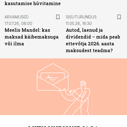
kasutamise hüvitamine
ST
ARVAMUSED
SISUTURUNDUS
17.07.26, 08:00
11.05.26, 16:30
Meelis Mandel: kas
Autod, laenud ja
maksad käibemaksuga
dividendid – mida peab
või ilma
ettevõtja 2026. aasta
maksudest teadma?