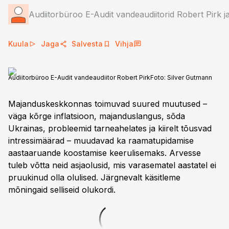
Audiitorbüroo E-Audit vandeaudiitorid Robert Pirk ja
Kuula
Jaga
Salvesta
Vihja
Audiitorbüroo E-Audit vandeaudiitor Robert Pirk
Foto:
Silver Gutmann
Majanduskeskkonnas toimuvad suured muutused –
väga kõrge inflatsioon, majanduslangus, sõda
Ukrainas, probleemid tarneahelates ja kiirelt tõusvad
intressimäärad – muudavad ka raamatupidamise
aastaaruande koostamise keerulisemaks. Arvesse
tuleb võtta neid asjaolusid, mis varasematel aastatel ei
pruukinud olla olulised. Järgnevalt käsitleme
mõningaid selliseid olukordi.