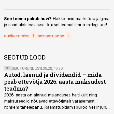
See teema pakub huvi?
Hakka neid märksõnu jälgima
ja saad alati teavituse, kui sel teemal ilmub midagi uut!
auditeerimine
aastaaruanne
SEOTUD LOOD
SISUTURUNDUS
11.05.26, 16:30
ST
Autod, laenud ja dividendid – mida
peab ettevõtja 2026. aasta maksudest
teadma?
2026. aasta on alanud majanduses heitlikult ning
maksureeglid nõuavad ettevõtjatelt varasemast
rohkem tähelepanu. Raamatupidamisbüroo Vesiir juht
ja omanik Enno Lepvalts selgitab, millised muudatused