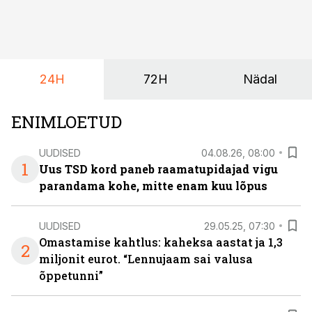
mõjutavad enim auto kasutamist, laenusuhteid ja
dividendide maksustamist ning kus peituvad suurimad
riskikohad.
24H
72H
Nädal
ENIMLOETUD
UUDISED
04.08.26, 08:00
1
Uus TSD kord paneb raamatupidajad vigu
parandama kohe, mitte enam kuu lõpus
UUDISED
29.05.25, 07:30
Omastamise kahtlus: kaheksa aastat ja 1,3
2
miljonit eurot. “Lennujaam sai valusa
õppetunni”