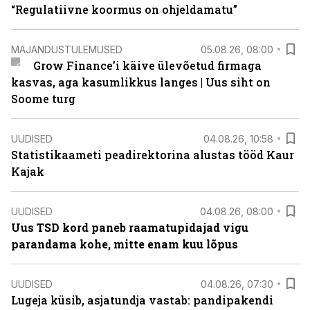
“Regulatiivne koormus on ohjeldamatu”
MAJANDUSTULEMUSED
05.08.26, 08:00
Grow Finance’i käive ülevõetud firmaga
kasvas, aga kasumlikkus langes | Uus siht on
Soome turg
UUDISED
04.08.26, 10:58
Statistikaameti peadirektorina alustas tööd Kaur
Kajak
UUDISED
04.08.26, 08:00
Uus TSD kord paneb raamatupidajad vigu
parandama kohe, mitte enam kuu lõpus
UUDISED
04.08.26, 07:30
Lugeja küsib, asjatundja vastab: pandipakendi