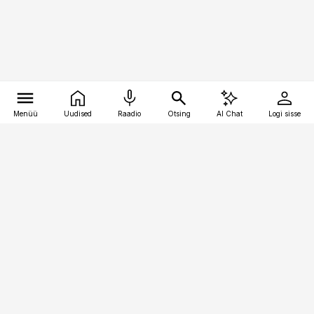
Menüü
Uudised
Raadio
Otsing
AI Chat
Logi sisse
Vana-Lõuna 39/1, 19094 Tallinn
(+372) 667 0111
raamatupidaja@raamatupidaja.ee
Telli
Reklaam
Firmast
Sisu kasutamisõigused
Ajakirjaniku