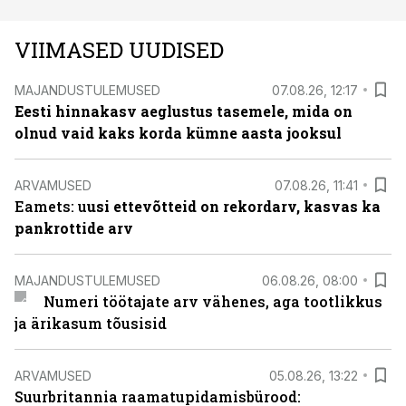
VIIMASED UUDISED
MAJANDUSTULEMUSED
07.08.26, 12:17
Eesti hinnakasv aeglustus tasemele, mida on
olnud vaid kaks korda kümne aasta jooksul
ARVAMUSED
07.08.26, 11:41
Eamets: u
usi ettevõtteid on rekordarv, kasvas ka
pankrottide arv
MAJANDUSTULEMUSED
06.08.26, 08:00
Numeri töötajate arv vähenes, aga tootlikkus
ja ärikasum tõusisid
ARVAMUSED
05.08.26, 13:22
Suurbritannia raamatupidamisbürood: