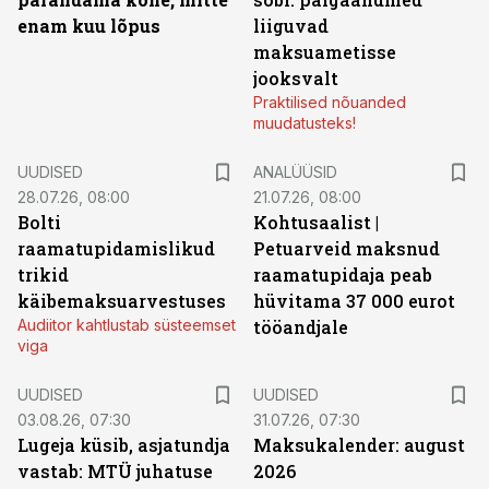
enam kuu lõpus
liiguvad
maksuametisse
jooksvalt
Praktilised nõuanded
muudatusteks!
UUDISED
ANALÜÜSID
28.07.26, 08:00
21.07.26, 08:00
Bolti
Kohtusaalist
|
raamatupidamislikud
Petuarveid maksnud
trikid
raamatupidaja peab
käibemaksuarvestuses
hüvitama 37 000 eurot
Audiitor kahtlustab süsteemset
tööandjale
viga
UUDISED
UUDISED
03.08.26, 07:30
31.07.26, 07:30
Lugeja küsib, asjatundja
Maksukalender: august
vastab: MTÜ juhatuse
2026