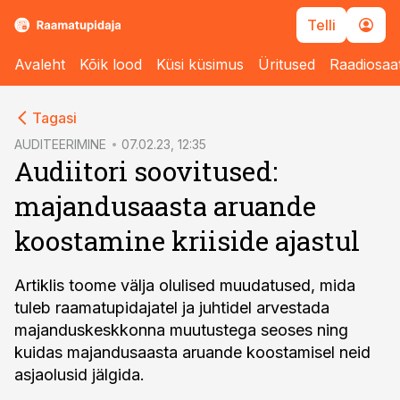
Telli
Avaleht
Kõik lood
Küsi küsimus
Üritused
Raadiosaa
cebook
Tagasi
Twitter)
AUDITEERIMINE
07.02.23, 12:35
Audiitori soovitused:
kedIn
majandusaasta aruande
ail
koostamine kriiside ajastul
k
Artiklis toome välja olulised muudatused, mida
tuleb raamatupidajatel ja juhtidel arvestada
majanduskeskkonna muutustega seoses ning
kuidas majandusaasta aruande koostamisel neid
asjaolusid jälgida.