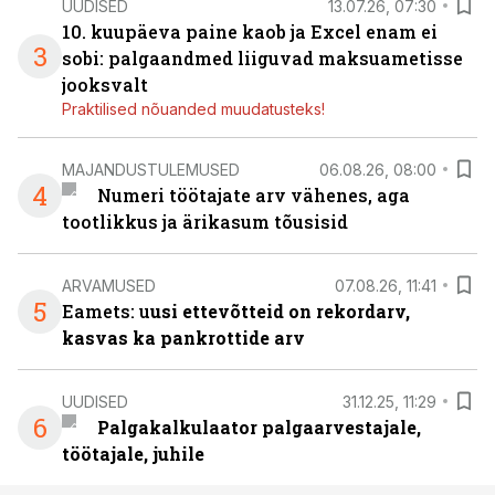
UUDISED
13.07.26, 07:30
10. kuupäeva paine kaob ja Excel enam ei
3
sobi: palgaandmed liiguvad maksuametisse
jooksvalt
Praktilised nõuanded muudatusteks!
MAJANDUSTULEMUSED
06.08.26, 08:00
4
Numeri töötajate arv vähenes, aga
tootlikkus ja ärikasum tõusisid
ARVAMUSED
07.08.26, 11:41
5
Eamets: u
usi ettevõtteid on rekordarv,
kasvas ka pankrottide arv
UUDISED
31.12.25, 11:29
6
Palgakalkulaator palgaarvestajale,
töötajale, juhile