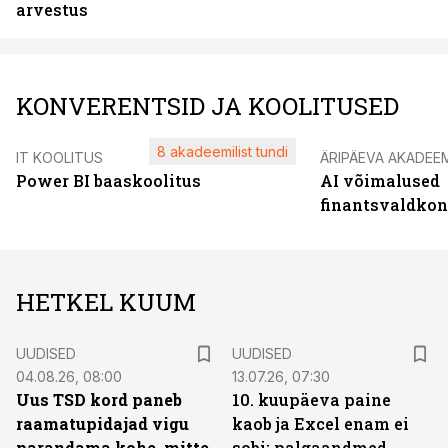
arvestus
KONVERENTSID JA KOOLITUSED
8 akadeemilist tundi
IT KOOLITUS
ÄRIPÄEVA AKADEE
Power BI baaskoolitus
AI võimalused
finantsvaldko
HETKEL KUUM
UUDISED
UUDISED
04.08.26, 08:00
13.07.26, 07:30
Uus TSD kord paneb
10. kuupäeva paine
raamatupidajad vigu
kaob ja Excel enam ei
parandama kohe, mitte
sobi: palgaandmed