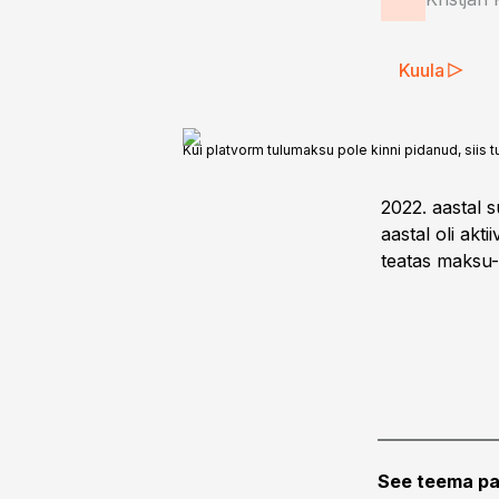
Kuula
Kui platvorm tulumaksu pole kinni pidanud, siis t
2022. aastal 
aastal oli akt
teatas maksu- 
See teema pa