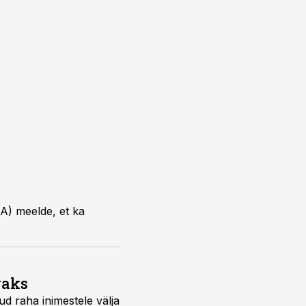
TA) meelde, et ka
vaks
tud raha inimestele välja