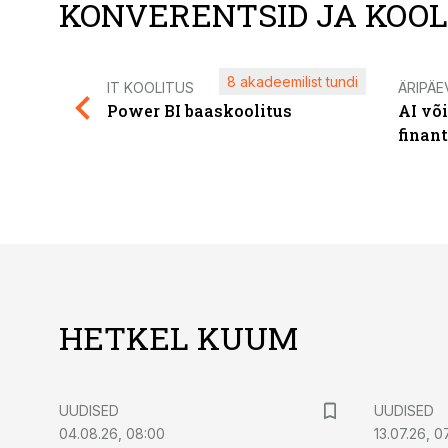
KONVERENTSID JA KOO
8 akadeemilist tundi
IT KOOLITUS
ÄRIPÄE
Power BI baaskoolitus
AI võ
finan
HETKEL KUUM
UUDISED
UUDISED
04.08.26, 08:00
13.07.26, 0