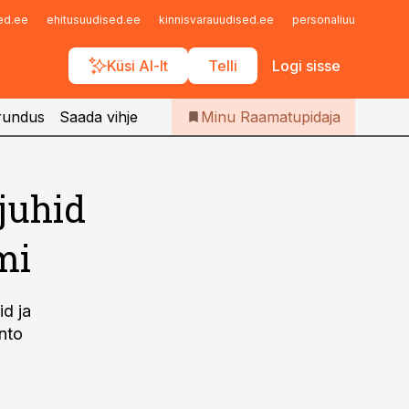
Iseteenindus
sed.ee
ehitusuudised.ee
kinnisvarauudised.ee
personaliuudised.ee
Telli Raamatupidaja
Küsi AI-lt
Telli
Logi sisse
rundus
Saada vihje
Minu Raamatupidaja
juhid
mi
id ja
onto