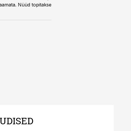
 saamata. Nüüd topitakse
UDISED