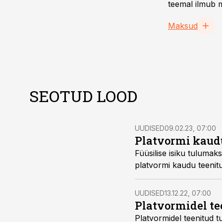
teemal ilmub m
Maksud
SEOTUD LOOD
UUDISED
09.02.23, 07:00
Platvormi kaudu
Füüsilise isiku tulumak
platvormi kaudu teenitu
UUDISED
13.12.22, 07:00
Platvormidel t
Platvormidel teenitud tu