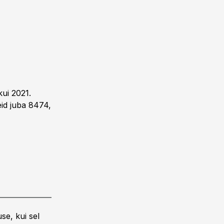
kui 2021.
neid juba 8474,
se, kui sel