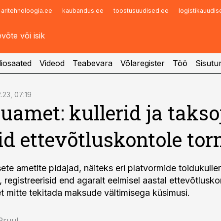
aritehnoloogia.ee
kaubandus.ee
toostusuudised.ee
logistikauudi
Infopank
Radar
iosaated
Videod
Teabevara
Võlaregister
Töö
Sisutu
2.23, 07:19
amet: kullerid ja takso
id ettevõtluskontole tor
te ametite pidajad, näiteks eri platvormide toidukuller
 registreerisid end agaralt eelmisel aastal ettevõtlusk
et mitte tekitada maksude vältimisega küsimusi.
 Pruul