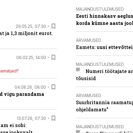
MAJANDUSTULEMUSED
Eesti hinnakasv aeglus
korda kümne aasta joo
29.05.25, 07:30
ja 1,3 miljonit eurot.
ARVAMUSED
Eamets: u
usi ettevõtte
06.02.25, 14:00
MAJANDUSTULEMUSED
Numeri töötajate a
mamatjaid?
tõusisid
04.08.26, 08:00
ad vigu parandama
ARVAMUSED
Suurbritannia raamatu
ohjeldamatu”
13.07.26, 07:30
am ei sobi:
MAJANDUSTULEMUSED
sse jooksvalt