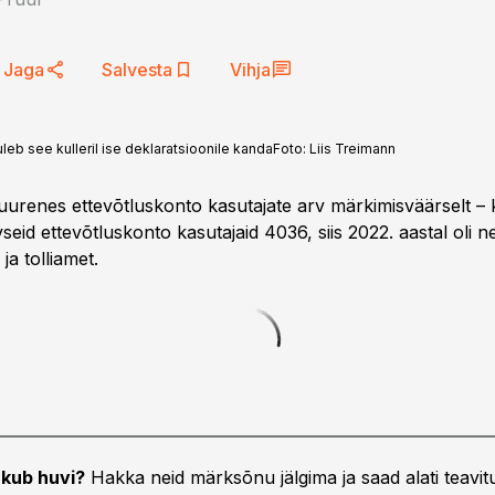
Jaga
Salvesta
Vihja
uleb see kulleril ise deklaratsioonile kanda
Foto:
Liis Treimann
suurenes ettevõtluskonto kasutajate arv märkimisväärselt – 
iivseid ettevõtluskonto kasutajaid 4036, siis 2022. aastal oli 
ja tolliamet.
kub huvi?
Hakka neid märksõnu jälgima ja saad alati teavitu