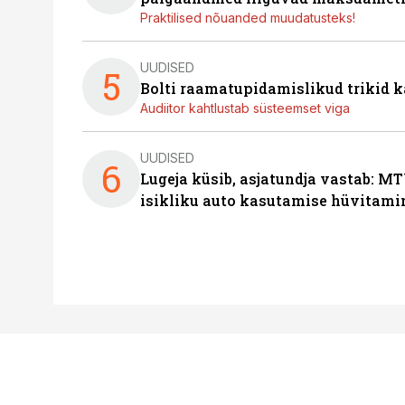
Praktilised nõuanded muudatusteks!
UUDISED
5
Bolti raamatupidamislikud trikid
Audiitor kahtlustab süsteemset viga
UUDISED
6
Lugeja küsib, asjatundja vastab: MT
isikliku auto kasutamise hüvitami