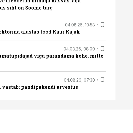
ve ülevõetud firmaga kasvas, aga
us siht on Soome turg
04.08.26, 10:58
ektorina alustas tööd Kaur Kajak
04.08.26, 08:00
amatupidajad vigu parandama kohe, mitte
04.08.26, 07:30
ja vastab: pandipakendi arvestus