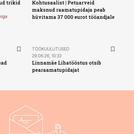
d trikid
Kohtusaalist
|
Petuarveid
maksnud raamatupidaja peab
viga
hüvitama 37 000 eurot tööandjale
ST
TÖÖKUULUTUSED
29.06.26, 10:33
sad
Linnamäe Lihatööstus otsib
pearaamatupidajat