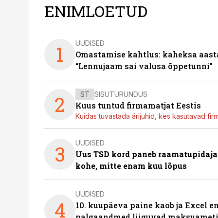
ENIMLOETUD
UUDISED
1
Omastamise kahtlus: kaheksa aastat 
“Lennujaam sai valusa õppetunni”
ST
SISUTURUNDUS
2
Kuus tuntud firmamatjat Eestis
Kuidas tuvastada ärijuhid, kes kasutavad fir
UUDISED
3
Uus TSD kord paneb raamatupidaj
kohe, mitte enam kuu lõpus
UUDISED
4
10. kuupäeva paine kaob ja Excel en
palgaandmed liiguvad maksuameti