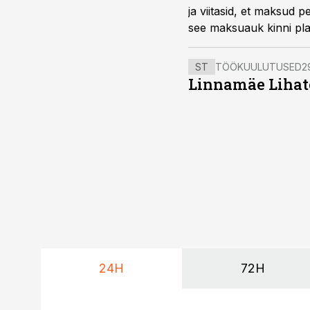
ja viitasid, et maksud 
see maksuauk kinni pla
ST
TÖÖKUULUTUSED
2
Linnamäe Lihatö
24H
72H