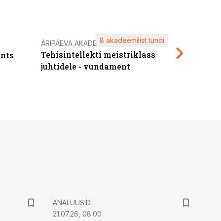
8 akadeemilist tundi
Kasuta ä
ÄRIPÄEVA AKADEEMIA
Tehisintellekti meistriklass
nts
maksuva
juhtidele - vundament
ANALÜÜSID
21.07.26, 08:00