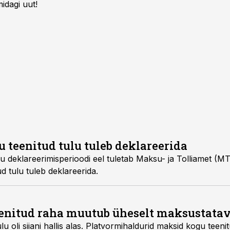
idagi uut!
 teenitud tulu tuleb deklareerida
su deklareerimisperioodi eel tuletab Maksu- ja Tolliamet (M
d tulu tuleb deklareerida.
eenitud raha muutub üheselt maksustata
lu oli siiani hallis alas. Platvormihaldurid maksid kogu teeni