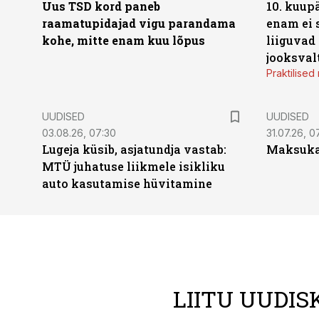
Uus TSD kord paneb
10. kuup
raamatupidajad vigu parandama
enam ei 
kohe, mitte enam kuu lõpus
liiguvad
jooksval
Praktilise
UUDISED
UUDISED
03.08.26, 07:30
31.07.26, 0
Lugeja küsib, asjatundja vastab:
Maksukal
MTÜ juhatuse liikmele isikliku
auto kasutamise hüvitamine
LIITU UUDIS