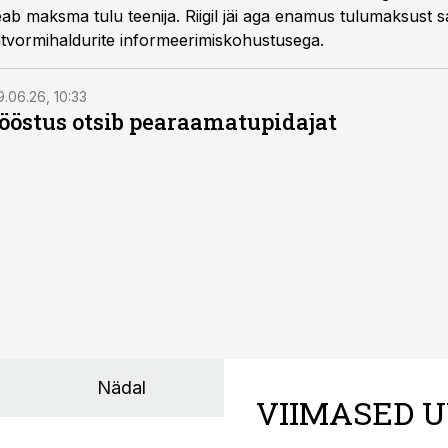
peab maksma tulu teenija. Riigil jäi aga enamus tulumaksust
tvormihaldurite informeerimiskohustusega.
9.06.26, 10:33
östus otsib pearaamatupidajat
Nädal
VIIMASED U