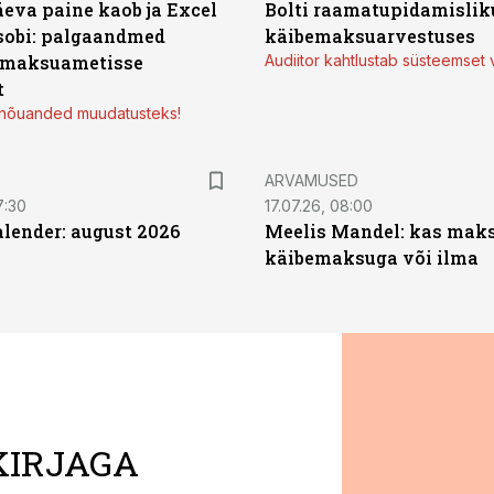
äeva paine kaob ja Excel
Bolti raamatupidamisliku
sobi: palgaandmed
käibemaksuarvestuses
 maksuametisse
Audiitor kahtlustab süsteemset 
t
d nõuanded muudatusteks!
ARVAMUSED
7:30
17.07.26, 08:00
ender: august 2026
Meelis Mandel: kas mak
käibemaksuga või ilma
KIRJAGA