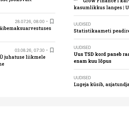
Grow Finance’i käi
kasumlikkus langes | U
28.07.26, 08:00
UUDISED
 käibemaksuarvestuses
Statistikaameti peadir
UUDISED
03.08.26, 07:30
Uus TSD kord paneb ra
Ü juhatuse liikmele
enam kuu lõpus
ne
UUDISED
Lugeja küsib, asjatund