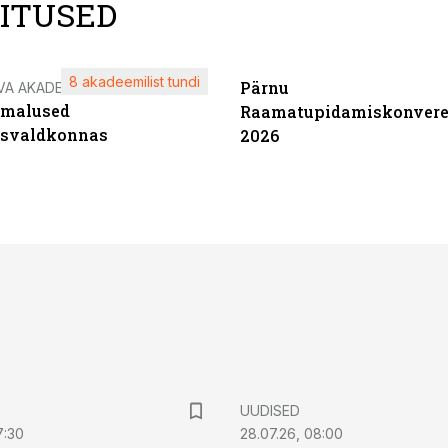
LITUSED
8 akadeemilist tundi
Pärnu
VA AKADEEMIA
imalused
Raamatupidamiskonvere
tsvaldkonnas
2026
UUDISED
7:30
28.07.26, 08:00