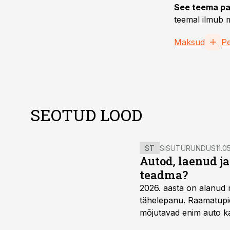
See teema pa
teemal ilmub m
Maksud
P
SEOTUD LOOD
ST
SISUTURUNDUS
11.0
Autod, laenud j
teadma?
2026. aasta on alanud 
tähelepanu. Raamatupid
mõjutavad enim auto ka
riskikohad.