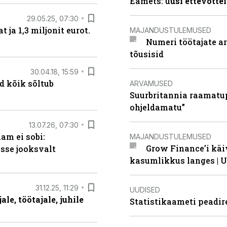
Eamets: u
usi ettevõtte
29.05.25, 07:30
ja 1,3 miljonit eurot.
MAJANDUSTULEMUSED
Numeri töötajate a
tõusisid
30.04.18, 15:59
d kõik sõltub
ARVAMUSED
Suurbritannia raamatu
ohjeldamatu”
13.07.26, 07:30
am ei sobi:
MAJANDUSTULEMUSED
Grow Finance’i käi
sse jooksvalt
kasumlikkus langes | U
31.12.25, 11:29
UUDISED
le, töötajale, juhile
Statistikaameti peadir