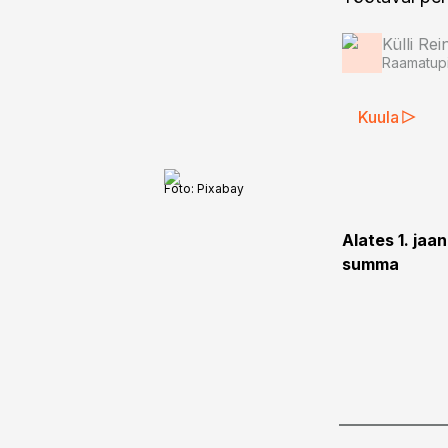
Külli Rei
Raamatupi
Kuula
Foto:
Pixabay
Alates 1. ja
summa