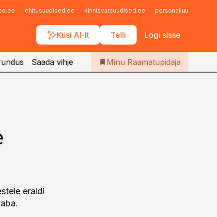
Iseteenindus
sed.ee
ehitusuudised.ee
kinnisvarauudised.ee
personaliuudised.ee
Telli Raamatupidaja
Küsi AI-lt
Telli
Logi sisse
rundus
Saada vihje
Minu Raamatupidaja
e
stele eraldi
vaba.