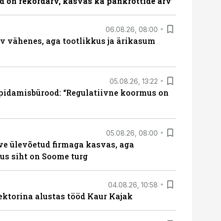
id on rekordarv, kasvas ka pankrottide arv
06.08.26, 08:00
rv vähenes, aga tootlikkus ja ärikasum
05.08.26, 13:22
pidamisbürood: “Regulatiivne koormus on
05.08.26, 08:00
ve ülevõetud firmaga kasvas, aga
us siht on Soome turg
04.08.26, 10:58
ektorina alustas tööd Kaur Kajak