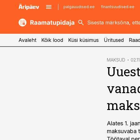
palgauudised.ee
finantsuudised.ee
kaubandus.ee
imelineajalugu.ee
kinnisvarauudised.ee
imelineteadus.ee
Avaleht
Kõik lood
Küsi küsimus
Üritused
Raad
cebook
MAKSUD
02.11
Uuest
Twitter)
kedIn
vanad
ail
maks
k
Alates 1. ja
maksuvaba tu
Töötaval pen