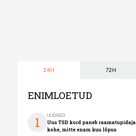
24H
72H
ENIMLOETUD
UUDISED
1
Uus TSD kord paneb raamatupidaj
kohe, mitte enam kuu lõpus