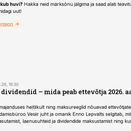
kub huvi?
Hakka neid märksõnu jälgima ja saad alati teavitu
idagi uut!
ension
5.26, 16:30
a dividendid – mida peab ettevõtja 2026. 
majanduses heitlikult ning maksureeglid nõuavad ettevõtja
amisbüroo Vesiir juht ja omanik Enno Lepvalts selgitab, mi
sutamist, laenusuhteid ja dividendide maksustamist ning k