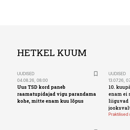
HETKEL KUUM
UUDISED
UUDISED
04.08.26, 08:00
13.07.26, 0
Uus TSD kord paneb
10. kuup
raamatupidajad vigu parandama
enam ei 
kohe, mitte enam kuu lõpus
liiguvad
jooksval
Praktilise