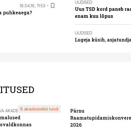
UUDISED
18.04.16, 11:53
Uus TSD kord paneb ra
da puhkeaega?
enam kuu lõpus
UUDISED
Lugeja küsib, asjatund
LITUSED
8 akadeemilist tundi
Pärnu
VA AKADEEMIA
imalused
Raamatupidamiskonvere
tsvaldkonnas
2026