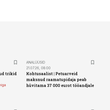
ANALÜÜSID
21.07.26, 08:00
d trikid
Kohtusaalist
|
Petuarveid
maksnud raamatupidaja peab
viga
hüvitama 37 000 eurot tööandjale
ST