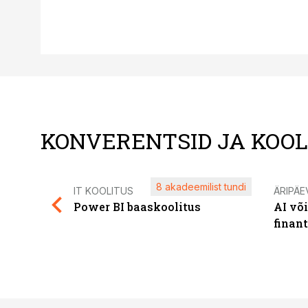
KONVERENTSID JA KOO
8 akadeemilist tundi
IT KOOLITUS
ÄRIPÄE
Power BI baaskoolitus
AI võ
finan