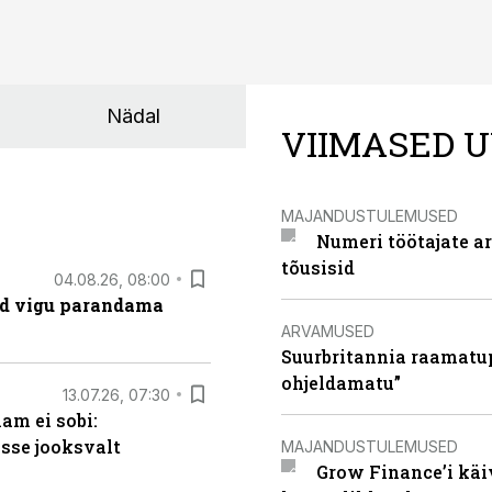
Nädal
VIIMASED U
MAJANDUSTULEMUSED
Numeri töötajate a
tõusisid
04.08.26, 08:00
ad vigu parandama
ARVAMUSED
Suurbritannia raamatu
ohjeldamatu”
13.07.26, 07:30
am ei sobi:
sse jooksvalt
MAJANDUSTULEMUSED
Grow Finance’i käi