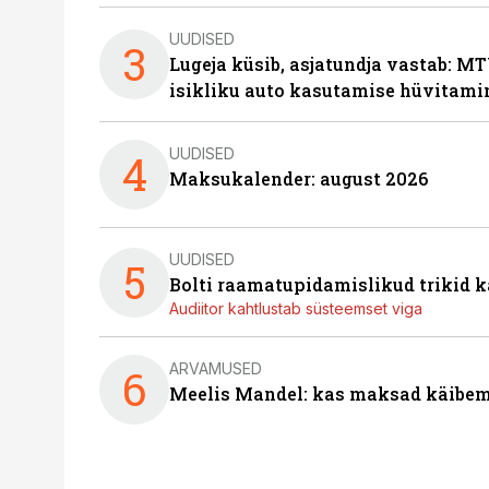
UUDISED
3
Lugeja küsib, asjatundja vastab: MT
isikliku auto kasutamise hüvitami
UUDISED
4
Maksukalender: august 2026
UUDISED
5
Bolti raamatupidamislikud trikid
Audiitor kahtlustab süsteemset viga
ARVAMUSED
6
Meelis Mandel: kas maksad käibem