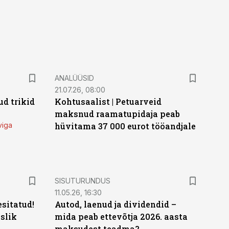
ANALÜÜSID
21.07.26, 08:00
d trikid
Kohtusaalist
|
Petuarveid
maksnud raamatupidaja peab
viga
hüvitama 37 000 eurot tööandjale
ST
SISUTURUNDUS
11.05.26, 16:30
sitatud!
Autod, laenud ja dividendid –
slik
mida peab ettevõtja 2026. aasta
maksudest teadma?