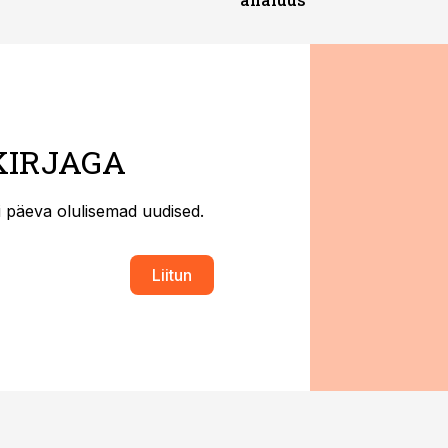
KIRJAGA
ti päeva olulisemad uudised.
Liitun