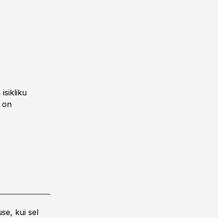
isikliku
d on
se, kui sel