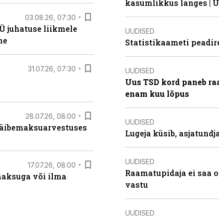
kasumlikkus langes | U
03.08.26, 07:30
Ü juhatuse liikmele
UUDISED
ne
Statistikaameti peadir
31.07.26, 07:30
UUDISED
Uus TSD kord paneb ra
enam kuu lõpus
28.07.26, 08:00
UUDISED
 käibemaksuarvestuses
Lugeja küsib, asjatund
UUDISED
17.07.26, 08:00
Raamatupidaja ei saa o
aksuga või ilma
vastu
UUDISED