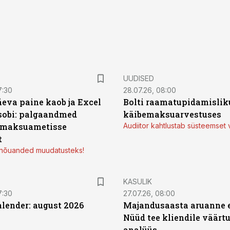
UUDISED
7:30
28.07.26, 08:00
äeva paine kaob ja Excel
Bolti raamatupidamisliku
sobi: palgaandmed
käibemaksuarvestuses
 maksuametisse
Audiitor kahtlustab süsteemset 
t
d nõuanded muudatusteks!
KASULIK
7:30
27.07.26, 08:00
ender: august 2026
Majandusaasta aruanne e
Nüüd tee kliendile väärtu
analüüs