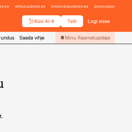
Iseteenindus
sed.ee
ehitusuudised.ee
kinnisvarauudised.ee
personaliuudised.ee
Telli Raamatupidaja
Küsi AI-lt
Telli
Logi sisse
rundus
Saada vihje
Minu Raamatupidaja
u
t.