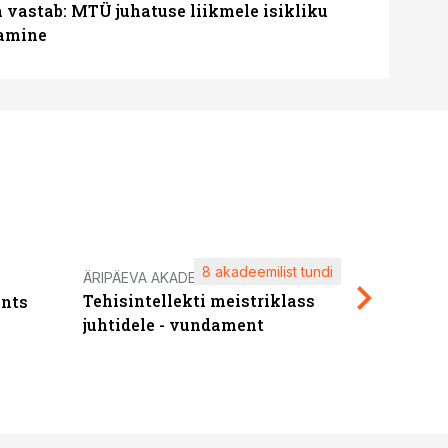
a vastab: MTÜ juhatuse liikmele isikliku
tamine
8 akadeemilist tundi
Kasuta ä
ÄRIPÄEVA AKADEEMIA
Tehisintellekti meistriklass
nts
maksuva
juhtidele - vundament