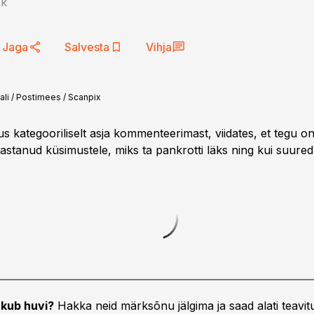
sk
Jaga
Salvesta
Vihja
ali / Postimees / Scanpix
s kategooriliselt asja kommenteerimast, viidates, et tegu on 
vastanud küsimustele, miks ta pankrotti läks ning kui suure
kub huvi?
Hakka neid märksõnu jälgima ja saad alati teavitu