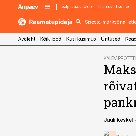
palgauudised.ee
finantsuudised.ee
kaubandus.ee
imelineajalugu.ee
kinnisvarauudised.ee
imelineteadus.ee
Avaleht
Kõik lood
Küsi küsimus
Üritused
Raad
cebook
KALEV PROTTE
Maksu
Twitter)
kedIn
rõiva
ail
pankr
k
Juuli keskel 