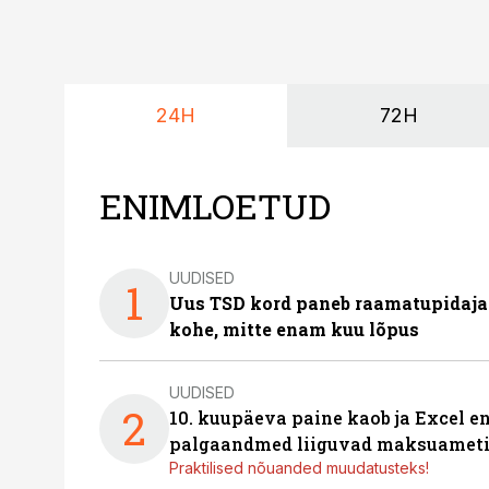
24H
72H
ENIMLOETUD
UUDISED
1
Uus TSD kord paneb raamatupidaj
kohe, mitte enam kuu lõpus
UUDISED
2
10. kuupäeva paine kaob ja Excel en
palgaandmed liiguvad maksuameti
Praktilised nõuanded muudatusteks!