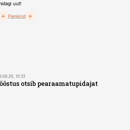
idagi uut!
Pankrot
9.06.26, 10:33
östus otsib pearaamatupidajat