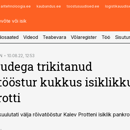
aritehnoloogia.ee
kaubandus.ee
toostusuudised.ee
logistikauudi
Infopank
Radar
iosaated
Videod
Teabevara
Võlaregister
Töö
Sisutu
N
10.08.22, 12:53
dega trikitanud
tööstur kukkus isiklikk
otti
kuulutati välja rõivatööstur Kalev Protteni isiklik pankro