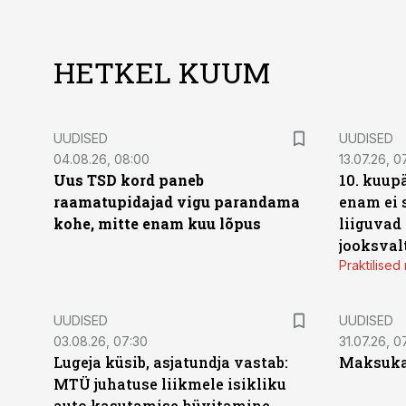
HETKEL KUUM
UUDISED
UUDISED
04.08.26, 08:00
13.07.26, 0
Uus TSD kord paneb
10. kuup
raamatupidajad vigu parandama
enam ei 
kohe, mitte enam kuu lõpus
liiguvad
jooksval
Praktilise
UUDISED
UUDISED
03.08.26, 07:30
31.07.26, 0
Lugeja küsib, asjatundja vastab:
Maksukal
MTÜ juhatuse liikmele isikliku
auto kasutamise hüvitamine