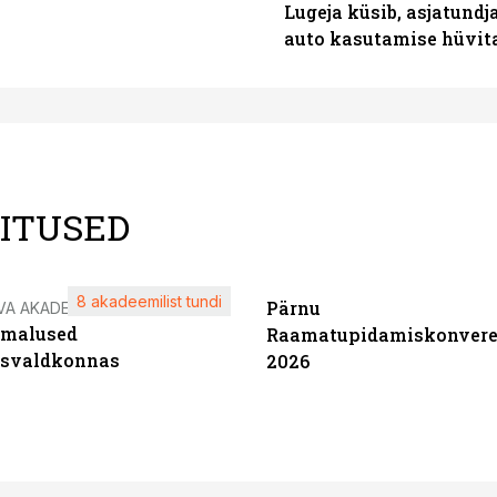
Lugeja küsib, asjatundj
auto kasutamise hüvi
LITUSED
8 akadeemilist tundi
Pärnu
VA AKADEEMIA
imalused
Raamatupidamiskonvere
tsvaldkonnas
2026