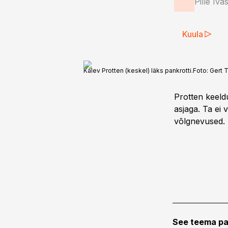
Pille Iva
Kuula
Kalev Protten (keskel) läks pankrotti.
Foto:
Gert T
Protten keeldu
asjaga. Ta ei 
võlgnevused.
See teema pa