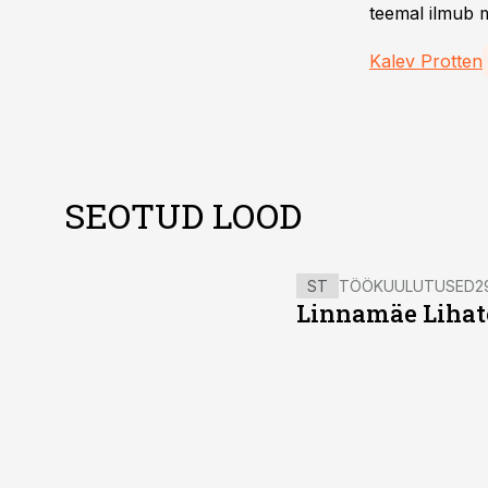
teemal ilmub m
Kalev Protten
SEOTUD LOOD
ST
TÖÖKUULUTUSED
2
Linnamäe Lihatö