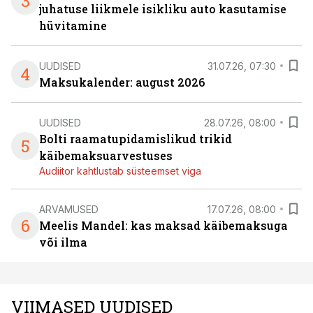
3
juhatuse liikmele isikliku auto kasutamise
hüvitamine
UUDISED
31.07.26, 07:30
4
Maksukalender: august 2026
UUDISED
28.07.26, 08:00
Bolti raamatupidamislikud trikid
5
käibemaksuarvestuses
Audiitor kahtlustab süsteemset viga
ARVAMUSED
17.07.26, 08:00
6
Meelis Mandel: kas maksad käibemaksuga
või ilma
VIIMASED UUDISED