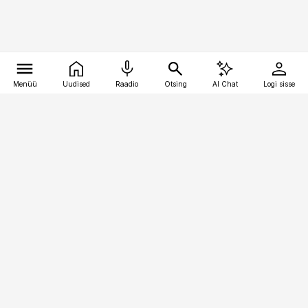
Menüü
Uudised
Raadio
Otsing
AI Chat
Logi sisse
Vana-Lõuna 39/1, 19094 Tallinn
(+372) 667 0111
raamatupidaja@raamatupidaja.ee
Telli
Reklaam
Firmast
Sisu kasutamisõigused
Ajakirjaniku
eetikakoodeks