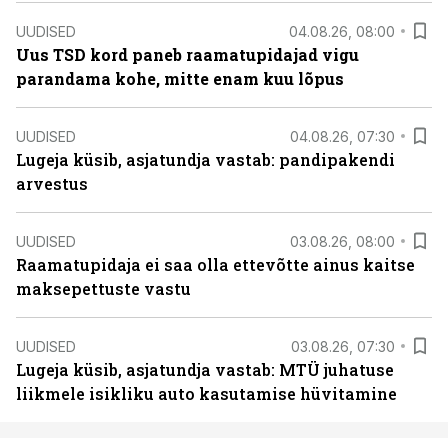
UUDISED
04.08.26, 08:00
Uus TSD kord paneb raamatupidajad vigu
parandama kohe, mitte enam kuu lõpus
UUDISED
04.08.26, 07:30
Lugeja küsib, asjatundja vastab: pandipakendi
arvestus
UUDISED
03.08.26, 08:00
Raamatupidaja ei saa olla ettevõtte ainus kaitse
maksepettuste vastu
UUDISED
03.08.26, 07:30
Lugeja küsib, asjatundja vastab: MTÜ juhatuse
liikmele isikliku auto kasutamise hüvitamine