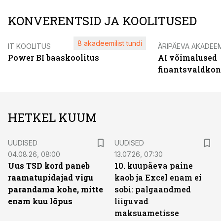
KONVERENTSID JA KOOLITUSED
8 akadeemilist tundi
IT KOOLITUS
ÄRIPÄEVA AKADEE
Power BI baaskoolitus
AI võimalused
finantsvaldko
HETKEL KUUM
UUDISED
UUDISED
04.08.26, 08:00
13.07.26, 07:30
Uus TSD kord paneb
10. kuupäeva paine
raamatupidajad vigu
kaob ja Excel enam ei
parandama kohe, mitte
sobi: palgaandmed
enam kuu lõpus
liiguvad
maksuametisse