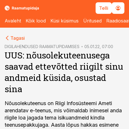
Telli
Avaleht
Kõik lood
Küsi küsimus
Üritused
Raadiosaa
cebook
Tagasi
Twitter)
DIGILAHENDUSED RAAMATUPIDAMISES
05.01.22, 07:00
UUS: nõusolekuteenusega
kedIn
saavad ettevõtted riigilt sinu
ail
andmeid küsida, osustad
k
sina
Nõusolekuteenus on Riigi Infosüsteemi Ameti
arendatav e-teenus, mis võimaldab inimesel anda
riigile loa jagada tema isikuandmeid kindla
teenusepakkujaga. Aasta lõpus hakkas esimene