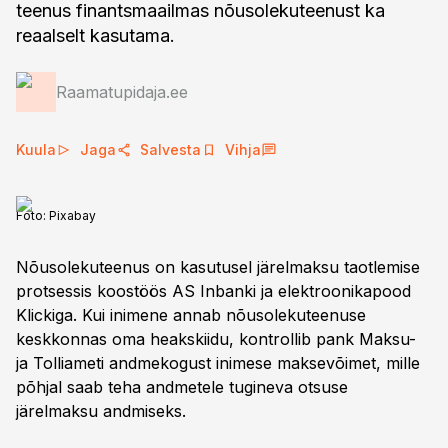
teenus finantsmaailmas nõusolekuteenust ka
reaalselt kasutama.
Raamatupidaja.ee
Kuula
Jaga
Salvesta
Vihja
Foto:
Pixabay
Nõusolekuteenus on kasutusel järelmaksu taotlemise
protsessis koostöös AS Inbanki ja elektroonikapood
Klickiga. Kui inimene annab nõusolekuteenuse
keskkonnas oma heakskiidu, kontrollib pank Maksu-
ja Tolliameti andmekogust inimese maksevõimet, mille
põhjal saab teha andmetele tugineva otsuse
järelmaksu andmiseks.