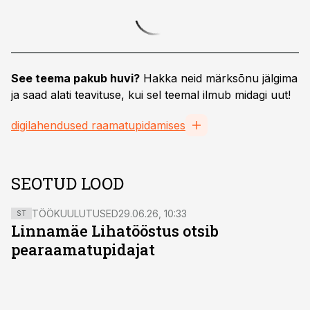
See teema pakub huvi?
Hakka neid märksõnu jälgima
ja saad alati teavituse, kui sel teemal ilmub midagi uut!
digilahendused raamatupidamises
SEOTUD LOOD
TÖÖKUULUTUSED
29.06.26, 10:33
ST
Linnamäe Lihatööstus otsib
pearaamatupidajat