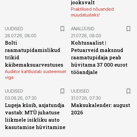
jooksvalt
Praktilised nõuanded
muudatusteks!
UUDISED
ANALÜÜSID
28.07.26, 08:00
21.07.26, 08:00
Bolti
Kohtusaalist
|
raamatupidamislikud
Petuarveid maksnud
trikid
raamatupidaja peab
käibemaksuarvestuses
hüvitama 37 000 eurot
Audiitor kahtlustab süsteemset
tööandjale
viga
UUDISED
UUDISED
03.08.26, 07:30
31.07.26, 07:30
Lugeja küsib, asjatundja
Maksukalender: august
vastab: MTÜ juhatuse
2026
liikmele isikliku auto
kasutamise hüvitamine