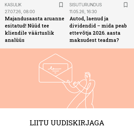
ST
KASULIK
SISUTURUNDUS
27.07.26, 08:00
11.05.26, 16:30
Majandusaasta aruanne
Autod, laenud ja
esitatud! Nüüd tee
dividendid – mida peab
kliendile väärtuslik
ettevõtja 2026. aasta
analüüs
maksudest teadma?
LIITU UUDISKIRJAGA