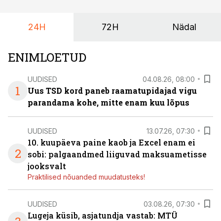
24H
72H
Nädal
ENIMLOETUD
UUDISED
04.08.26, 08:00
1
Uus TSD kord paneb raamatupidajad vigu
parandama kohe, mitte enam kuu lõpus
UUDISED
13.07.26, 07:30
10. kuupäeva paine kaob ja Excel enam ei
2
sobi: palgaandmed liiguvad maksuametisse
jooksvalt
Praktilised nõuanded muudatusteks!
UUDISED
03.08.26, 07:30
Lugeja küsib, asjatundja vastab: MTÜ