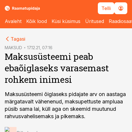
Telli
Avaleht
Kõik lood
Küsi küsimus
Üritused
Raadiosaa
cebook
Tagasi
Twitter)
MAKSUD
17.12.21, 07:16
Maksusüsteemi peab
kedIn
ebaõiglaseks varasemast
ail
rohkem inimesi
k
Maksusüsteemi õiglaseks pidajate arv on aastaga
märgatavalt vähenenud, maksupettuste ampluaa
püsib sama lai, küll aga on skeemid muutunud
rahvusvahelisemaks ja pikemaks.