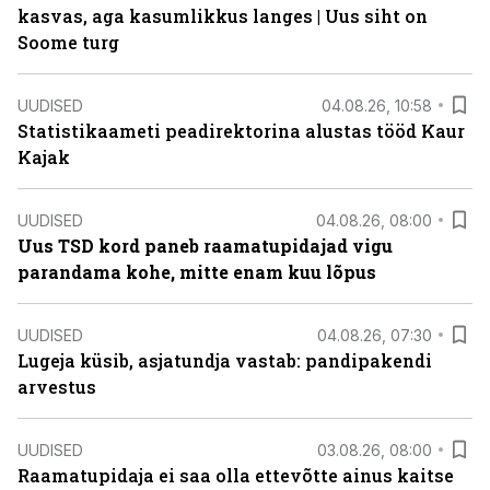
kasvas, aga kasumlikkus langes | Uus siht on
Soome turg
UUDISED
04.08.26, 10:58
Statistikaameti peadirektorina alustas tööd Kaur
Kajak
UUDISED
04.08.26, 08:00
Uus TSD kord paneb raamatupidajad vigu
parandama kohe, mitte enam kuu lõpus
UUDISED
04.08.26, 07:30
Lugeja küsib, asjatundja vastab: pandipakendi
arvestus
UUDISED
03.08.26, 08:00
Raamatupidaja ei saa olla ettevõtte ainus kaitse