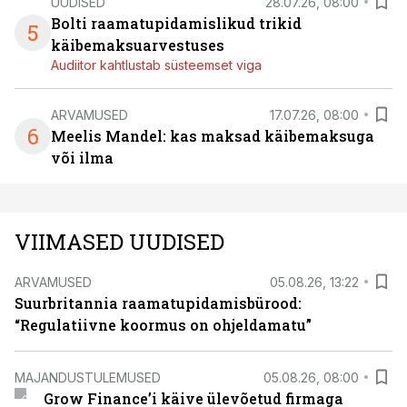
UUDISED
28.07.26, 08:00
Bolti raamatupidamislikud trikid
5
käibemaksuarvestuses
Audiitor kahtlustab süsteemset viga
ARVAMUSED
17.07.26, 08:00
6
Meelis Mandel: kas maksad käibemaksuga
või ilma
VIIMASED UUDISED
ARVAMUSED
05.08.26, 13:22
Suurbritannia raamatupidamisbürood:
“Regulatiivne koormus on ohjeldamatu”
MAJANDUSTULEMUSED
05.08.26, 08:00
Grow Finance’i käive ülevõetud firmaga