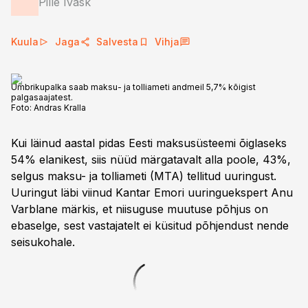
Pille Ivask
Kuula
Jaga
Salvesta
Vihja
Ümbrikupalka saab maksu- ja tolliameti andmeil 5,7% kõigist
palgasaajatest.
Foto:
Andras Kralla
Kui läinud aastal pidas Eesti maksusüsteemi õiglaseks
54% elanikest, siis nüüd märgatavalt alla poole, 43%,
selgus maksu- ja tolliameti (MTA) tellitud uuringust.
Uuringut läbi viinud Kantar Emori uuringuekspert Anu
Varblane märkis, et niisuguse muutuse põhjus on
ebaselge, sest vastajatelt ei küsitud põhjendust nende
seisukohale.