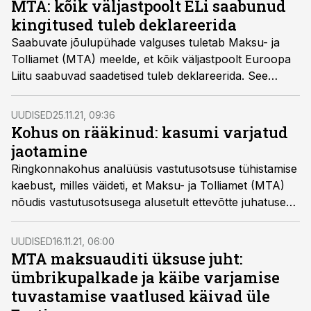
MTA: kõik väljastpoolt ELi saabunud
kingitused tuleb deklareerida
Saabuvate jõulupühade valguses tuletab Maksu- ja
Tolliamet (MTA) meelde, et kõik väljastpoolt Euroopa
Liitu saabuvad saadetised tuleb deklareerida. See
puudutab nii kõiki eraisikult eraisikule tasuta ehk
kingitusena saadetud pakke kui ka e-poodidest tellitud
UUDISED
25.11.21, 09:36
saadetisi.
Kohus on rääkinud: kasumi varjatud
jaotamine
Ringkonnakohus analüüsis vastutusotsuse tühistamise
kaebust, milles väideti, et Maksu- ja Tolliamet (MTA)
nõudis vastutusotsusega alusetult ettevõtte juhatuse
liikmelt äriühingu maksuvõla solidaarset tasumist.
UUDISED
16.11.21, 06:00
MTA maksuauditi üksuse juht:
ümbrikupalkade ja käibe varjamise
tuvastamise vaatlused käivad üle