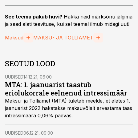
See teema pakub huvi?
Hakka neid märksõnu jälgima
ja saad alati teavituse, kui sel teemal ilmub midagi uut!
Maksud
MAKSU- JA TOLLIAMET
SEOTUD LOOD
UUDISED
14.12.21, 06:00
MTA: 1. jaanuarist taastub
eriolukorrale eelnenud intressimäär
Maksu- ja Tolliamet (MTA) tuletab meelde, et alates 1.
jaanuarist 2022 hakatakse maksuvõlalt arvestama taas
intressimäära 0,06% päevas.
UUDISED
06.12.21, 09:00