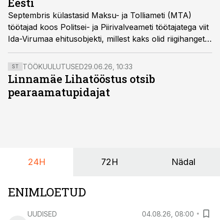
Eesti
Septembris külastasid Maksu- ja Tolliameti (MTA)
töötajad koos Politsei- ja Piirivalveameti töötajatega viit
Ida-Virumaa ehitusobjekti, millest kaks olid riigihangete
objektid.
TÖÖKUULUTUSED
29.06.26, 10:33
ST
Linnamäe Lihatööstus otsib
pearaamatupidajat
24H
72H
Nädal
ENIMLOETUD
UUDISED
04.08.26, 08:00