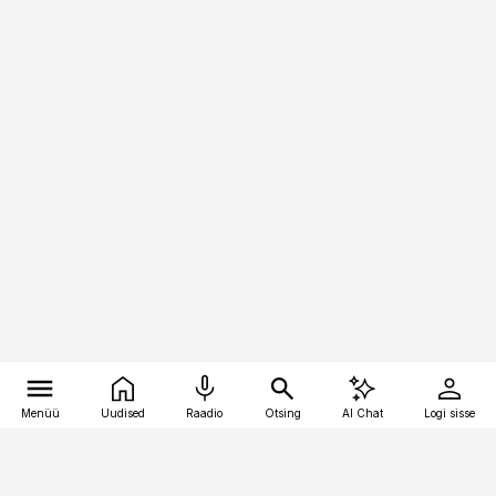
Menüü
Uudised
Raadio
Otsing
AI Chat
Logi sisse