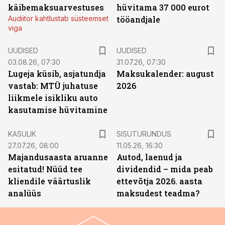
käibemaksuarvestuses
hüvitama 37 000 eurot
Audiitor kahtlustab süsteemset
tööandjale
viga
UUDISED
UUDISED
03.08.26, 07:30
31.07.26, 07:30
Lugeja küsib, asjatundja
Maksukalender: august
vastab: MTÜ juhatuse
2026
liikmele isikliku auto
kasutamise hüvitamine
ST
KASULIK
SISUTURUNDUS
27.07.26, 08:00
11.05.26, 16:30
Majandusaasta aruanne
Autod, laenud ja
esitatud! Nüüd tee
dividendid – mida peab
kliendile väärtuslik
ettevõtja 2026. aasta
analüüs
maksudest teadma?