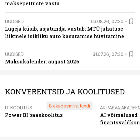
maksepettuste vastu
UUDISED
03.08.26, 07:30
Lugeja küsib, asjatundja vastab: MTÜ juhatuse
liikmele isikliku auto kasutamise hüvitamine
UUDISED
31.07.26, 07:30
Maksukalender: august 2026
KONVERENTSID JA KOOLITUSED
8 akadeemilist tundi
IT KOOLITUS
ÄRIPÄEVA AKADEE
Power BI baaskoolitus
AI võimalused
finantsvaldko