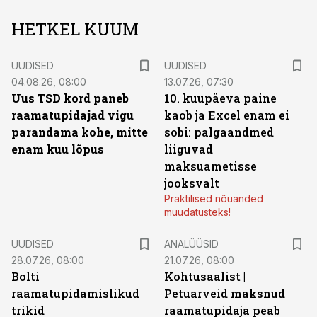
HETKEL KUUM
UUDISED
UUDISED
04.08.26, 08:00
13.07.26, 07:30
Uus TSD kord paneb
10. kuupäeva paine
raamatupidajad vigu
kaob ja Excel enam ei
parandama kohe, mitte
sobi: palgaandmed
enam kuu lõpus
liiguvad
maksuametisse
jooksvalt
Praktilised nõuanded
muudatusteks!
UUDISED
ANALÜÜSID
28.07.26, 08:00
21.07.26, 08:00
Bolti
Kohtusaalist
|
raamatupidamislikud
Petuarveid maksnud
trikid
raamatupidaja peab