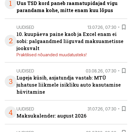
1
Uus TSD kord paneb raamatupidajad vigu
parandama kohe, mitte enam kuu lõpus
UUDISED
13.07.26, 07:30
10. kuupäeva paine kaob ja Excel enam ei
2
sobi: palgaandmed liiguvad maksuametisse
jooksvalt
Praktilised nõuanded muudatusteks!
UUDISED
03.08.26, 07:30
Lugeja küsib, asjatundja vastab: MTÜ
3
juhatuse liikmele isikliku auto kasutamise
hüvitamine
UUDISED
31.07.26, 07:30
4
Maksukalender: august 2026